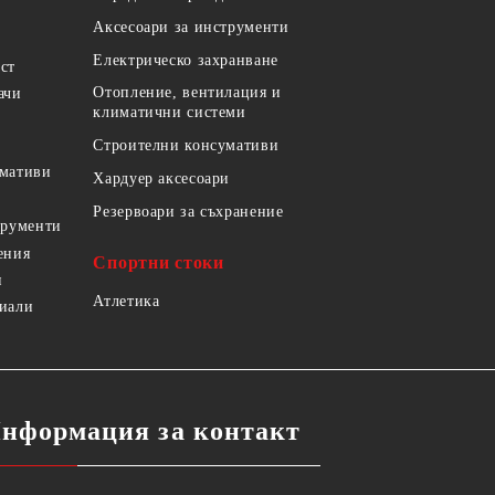
Аксесоари за инструменти
Електрическо захранване
ст
Отопление, вентилация и
ачи
климатични системи
Строителни консумативи
умативи
Хардуер аксесоари
Резервоари за съхранение
трументи
ения
Спортни стоки
и
Атлетика
риали
нформация за контакт