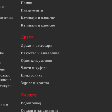
Помпи
а и
Инструменти
етителни
Катинари и ключове
Катинари и ключове
Други
Дрехи и аксесоари
ова
Изкуство и забавление
Офис консумативи
и
Чанти и куфари
бия
пожар,
Електроника
азяване
Здраве и красота
ртикули
Хардуер
Водопровод
ини и
Огради и заграждения