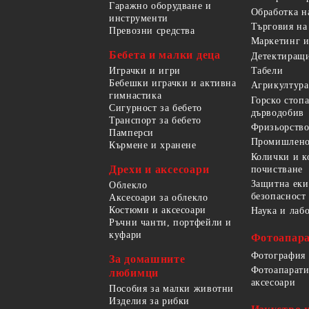
Гаражно оборудване и
Обработка н
инструменти
Търговия на
Превозни средства
Маркетинг и
Бебета и малки деца
Детектиращи
Играчки и игри
Табели
Бебешки играчки и активна
Агрикултура
гимнастика
Горско стоп
Сигурност за бебето
дърводобив
Транспорт за бебето
Фризьорство
Памперси
Промишлено
Кърмене и хранене
Колички и к
Дрехи и аксесоари
почистване
Защитна еки
Облекло
безопасност
Аксесоари за облекло
Костюми и аксесоари
Наука и лаб
Ръчни чанти, портфейли и
куфари
Фотоапара
Фотография
За домашните
Фотоапарати
любимци
аксесоари
Пособия за малки животни
Изделия за рибки