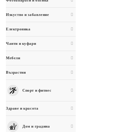
Фотоапарати и оптика
Изкуство и забавление
Електроника
Чанти и куфари
Мебели
Възрастни
Спорт и фитнес
Здраве и красота
Дом и градина