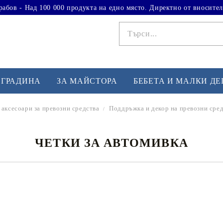
рабов - Над 100 000 продукта на едно място. Директно от вносител
 ГРАДИНА
ЗА МАЙСТОРА
БЕБЕТА И МАЛКИ Д
 аксесоари за превозни средства
Поддръжка и декор на превозни сре
ФИТНЕС УПРАЖНЕНИЯ
А
ЧЕТКИ ЗА АВТОМИВКА
Вдигане на тежести
Б
Кардио
Бо
любимци
Йога и пилатес
Бе
Лежанки за упражнения
Хо
Тренажори за баланс
О