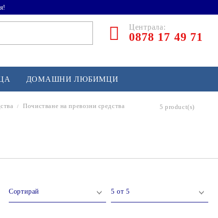
я!
Централа:
0878 17 49 71
ЕЦА
ДОМАШНИ ЛЮБИМЦИ
дства
Почистване на превозни средства
5 product(s)
ТЛЕТИКА
аскетбол
кс и бойни изкуства
йзбол и софтбол
кей и лакрос
сновно спортно оборудване