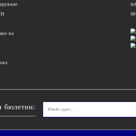
заруване
in
ТИ
08
ане на
ока
я бюлетин: