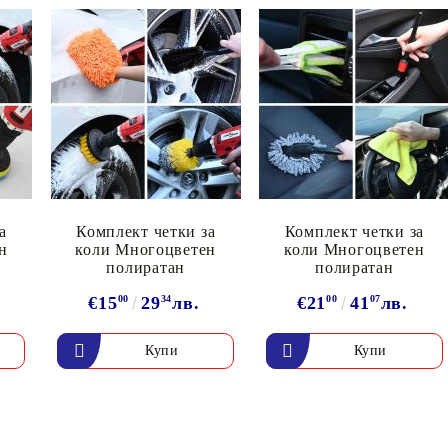
Подложки за фитнес уреди
В
Лостове за набиране
Силови кули
Йога и пилатес
а
Комплект четки за
Комплект четки за
н
коли Многоцветен
коли Многоцветен
полиратан
полиратан
€15
00
29
34
лв.
€21
00
41
07
лв.