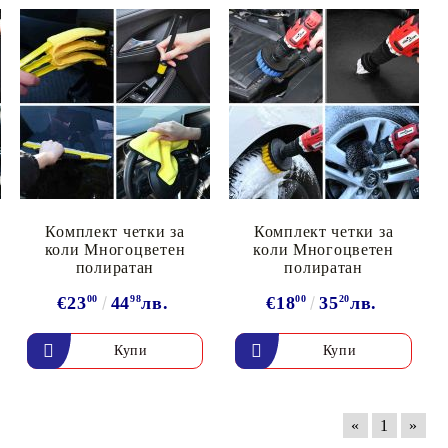
олейбол
Комплект четки за
Комплект четки за
коли Многоцветен
коли Многоцветен
полиратан
полиратан
€23
00
44
98
лв.
€18
00
35
20
лв.
«
1
»