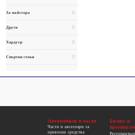
За майстора
Други
Хардуер
Спортни стоки
Автомобили и части
Бизнес и
Части и аксесоари за
промишле
превозни средства
Ресторантьо