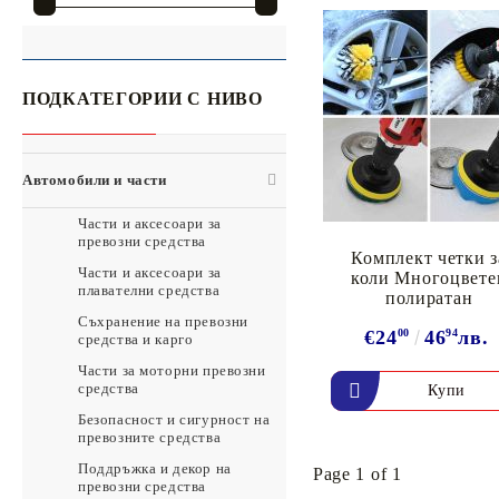
Кухня и хранене
Инструменти
Конен спорт
Басейн и спа
Помпи
Аксесоари за битова техника
Помпи
Домакински уреди
Инструменти
ПОДКАТЕГОРИИ С НИВО
Домакински пособия
Катинари и ключове
Безопасност при пожар, наводнение и обгазяване
Катинари и ключове
Автомобили и части
Спално бельо и артикули
Части и аксесоари за
Озеленяване
превозни средства
Комплект четки з
Двор и градина
Части и аксесоари за
коли Многоцвете
плавателни средства
Аксесоари за камини и печки на дърва
полиратан
Съхранение на превозни
Камини
€24
00
46
94
лв.
средства и карго
Чадъри за дъжд
Части за моторни превозни
Аварийна готовност
средства
Безопасност и сигурност на
Аксесоари за пушачи
превозните средства
Поддръжка и декор на
Page 1 of 1
превозни средства