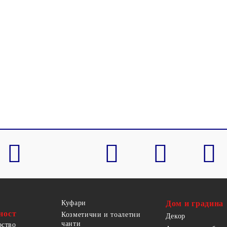
Куфари
Дом и градина
ност
Козметични и тоалетни
Декор
чанти
рство