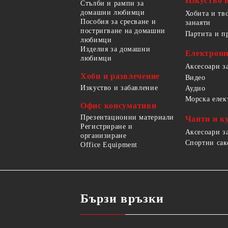
Изкуство 
Стълби и рампи за
домашни любимци
Хобита и тв
Пособия за сресване и
занаяти
постригване на домашни
Партита и п
любимци
Изделия за домашни
Електрон
любимци
Аксесоари з
Хоби и развлечение
Видео
Изкуство и забавление
Аудио
Морска елек
Офис консумативи
Презентационни материали
Чанти и к
Регистриране и
Аксесоари з
организиране
Спортни сак
Office Equipment
Бързи връзки