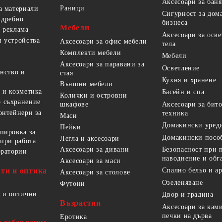
Аксесоари за баня
Раници
а материали
Сигурност за дом
 дребно
бизнеса
Мебели
 реклама
Аксесоари за осв
 устройства
Аксесоари за офис мебели
тела
Комплекти мебели
Мебели
Аксесоари за паравани за
Осветление
анство и
стая
Кухня и хранене
Външни мебели
 и козметика
Басейн и спа
Колички и островни
 съхранение
Аксесоари за бит
шкафове
онтейнери за
техника
Маси
Домакински уред
Пейки
пировка за
Домакински посо
Легла и аксесоари
 при работа
Безопасност при 
Аксесоари за дивани
оратории
наводнение и обг
Аксесоари за маси
ти и оптика
Спално бельо и а
Аксесоари за столове
Озеленяване
Футони
 и оптични
Двор и градина
Възрастни
Аксесоари за кам
печки на дърва
Еротика