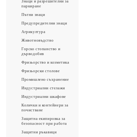
Знаци и разрешителни за
паркиране
Пътни знаци
Предупредителни знаци
Агрикултура
Животновъдство
Горско стопанство и
дърводобив
Фризьорство и козметика
Фризьорски столове
Промишлено съхранение
Индустриални стелажи
Индустриални шкафове
Колички и контейнери за
почистване
Защитна екипировка за
безопасност при работа
Защитни ръкавици