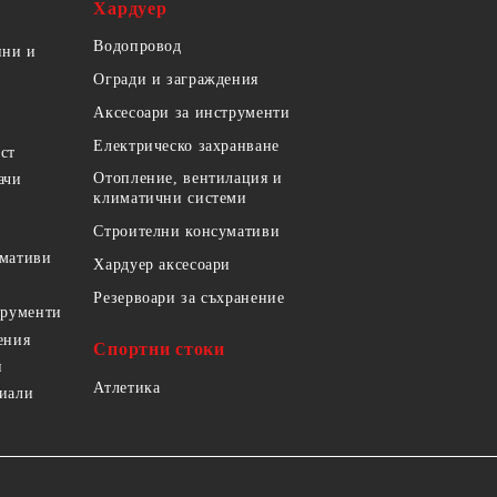
Хардуер
Водопровод
ини и
Огради и заграждения
Аксесоари за инструменти
Електрическо захранване
ст
Отопление, вентилация и
ачи
климатични системи
Строителни консумативи
умативи
Хардуер аксесоари
Резервоари за съхранение
трументи
ения
Спортни стоки
и
Атлетика
риали