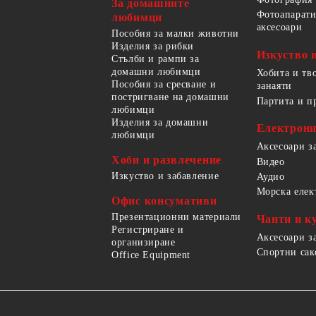
За домашните
Фотоапарати
любимци
аксесоари
Пособия за малки животни
Изделия за рибки
Изкуство 
Стълби и рампи за
домашни любимци
Хобита и тв
Пособия за сресване и
занаяти
постригване на домашни
Партита и п
любимци
Изделия за домашни
Електрон
любимци
Аксесоари з
Хоби и развлечение
Видео
Изкуство и забавление
Аудио
Морска елек
Офис консумативи
Презентационни материали
Чанти и к
Регистриране и
Аксесоари з
организиране
Спортни сак
Office Equipment