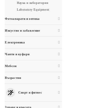
Наука и лаборатории
Laboratory Equipment
Фотоапарати и оптика
Изкуство и забавление
Електроника
Чанти и куфари
Мебели
Възрастни
Спорт и фитнес
Здраве и красота