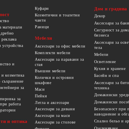
Куфари
Дом и градина
ност
Козметични и тоалетни
Декор
чанти
рство
Аксесоари за баня
Раници
а материали
Сигурност за дом
 дребно
бизнеса
Мебели
 реклама
Аксесоари за осв
 устройства
Аксесоари за офис мебели
тела
Комплекти мебели
Мебели
Аксесоари за паравани за
Осветление
анство и
стая
Кухня и хранене
Външни мебели
 и козметика
Басейн и спа
Колички и островни
 съхранение
Аксесоари за бит
шкафове
онтейнери за
техника
Маси
Домакински уред
Пейки
пировка за
Домакински посо
Легла и аксесоари
 при работа
Безопасност при 
Аксесоари за дивани
оратории
наводнение и обг
Аксесоари за маси
ти и оптика
Спално бельо и а
Аксесоари за столове
Озеленяване
Футони