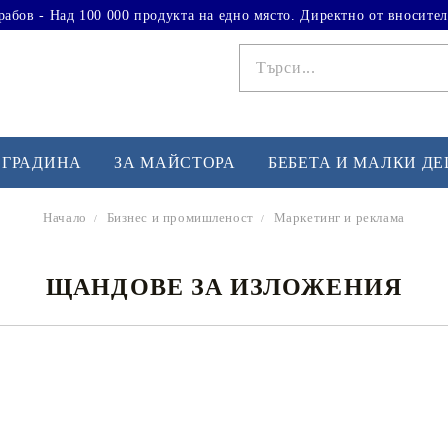
рабов - Над 100 000 продукта на едно място. Директно от вносител
 ГРАДИНА
ЗА МАЙСТОРА
БЕБЕТА И МАЛКИ Д
Начало
Бизнес и промишленост
Маркетинг и реклама
ФИТНЕС УПРАЖНЕНИЯ
А
ЩАНДОВЕ ЗА ИЗЛОЖЕНИЯ
Вдигане на тежести
Б
Кардио
Бо
любимци
Йога и пилатес
Бе
Лежанки за упражнения
Хо
Тренажори за баланс
О