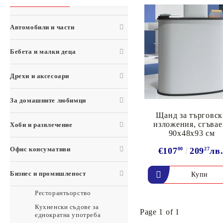
Кухня и хранене
Инструменти
Конен спорт
Басейн и спа
Помпи
Автомобили и части
Аксесоари за битова техника
Помпи
Домакински уреди
Инструменти
Бебета и малки деца
Домакински пособия
Катинари и ключове
Безопасност при пожар, наводнение и обгазяване
Катинари и ключове
Дрехи и аксесоари
Спално бельо и артикули
За домашните любимци
Озеленяване
Щанд за търговс
Двор и градина
изложения, сгъвае
Хоби и развлечение
Аксесоари за камини и печки на дърва
90x48x93 см
Камини
Офис консумативи
€107
00
209
27
лв
Чадъри за дъжд
Аварийна готовност
Бизнес и промишленост
Аксесоари за пушачи
Ресторантьорство
Кухненски съдове за
Page 1 of 1
еднократна употреба