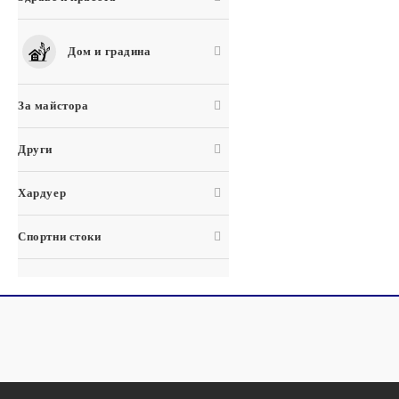
Дом и градина
За майстора
Други
Хардуер
Спортни стоки