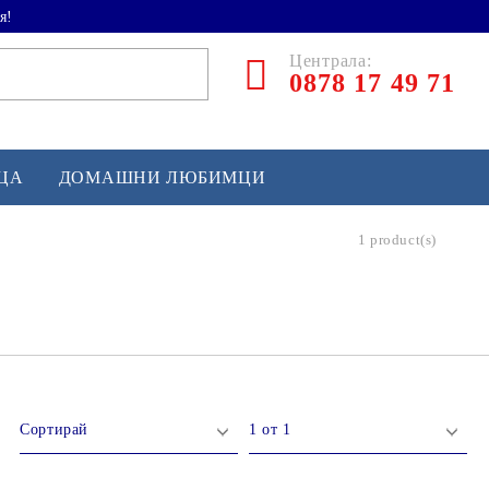
я!
Централа:
0878 17 49 71
ЕЦА
ДОМАШНИ ЛЮБИМЦИ
1 product(s)
ТЛЕТИКА
аскетбол
кс и бойни изкуства
йзбол и софтбол
кей и лакрос
сновно спортно оборудване