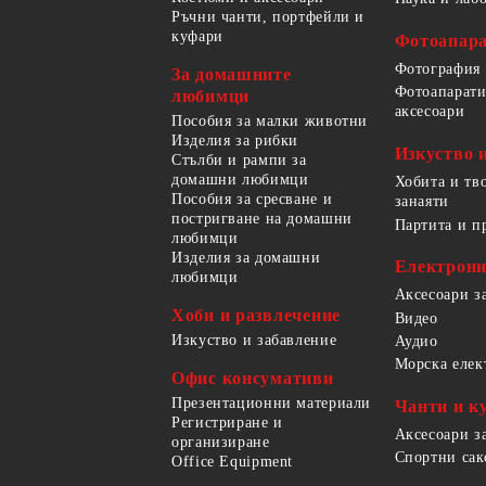
Ръчни чанти, портфейли и
куфари
Фотоапара
Фотография
За домашните
Фотоапарати
любимци
аксесоари
Пособия за малки животни
Изделия за рибки
Изкуство 
Стълби и рампи за
домашни любимци
Хобита и тв
Пособия за сресване и
занаяти
постригване на домашни
Партита и п
любимци
Изделия за домашни
Електрон
любимци
Аксесоари з
Хоби и развлечение
Видео
Изкуство и забавление
Аудио
Морска елек
Офис консумативи
Презентационни материали
Чанти и к
Регистриране и
Аксесоари з
организиране
Спортни сак
Office Equipment