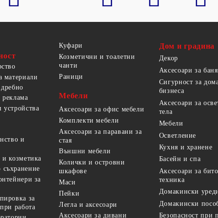
Куфари
Дом и градина
ност
Козметични и тоалетни
Декор
чанти
рство
Аксесоари за баня
Раници
а материали
Сигурност за дом
 дребно
бизнеса
Мебели
 реклама
Аксесоари за осв
 устройства
Аксесоари за офис мебели
тела
Комплекти мебели
Мебели
Аксесоари за паравани за
Осветление
анство и
стая
Кухня и хранене
Външни мебели
 и козметика
Басейн и спа
Колички и островни
 съхранение
Аксесоари за бит
шкафове
онтейнери за
техника
Маси
Домакински уред
Пейки
пировка за
Домакински посо
Легла и аксесоари
 при работа
Безопасност при 
Аксесоари за дивани
оратории