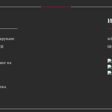
И
заруване
in
ТИ
08
ане на
ока