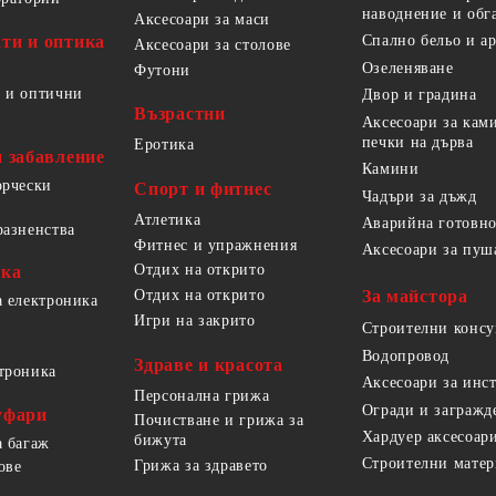
наводнение и обг
Аксесоари за маси
ти и оптика
Спално бельо и а
Аксесоари за столове
Озеленяване
Футони
 и оптични
Двор и градина
Възрастни
Аксесоари за кам
печки на дърва
Еротика
и забавление
Камини
орчески
Спорт и фитнес
Чадъри за дъжд
Атлетика
Аварийна готовно
разненства
Фитнес и упражнения
Аксесоари за пуш
Отдих на открито
ика
За майстора
Отдих на открито
а електроника
Игри на закрито
Строителни конс
Водопровод
Здраве и красота
троника
Аксесоари за инс
Персонална грижа
Огради и загражд
уфари
Почистване и грижа за
Хардуер аксесоар
бижута
а багаж
Строителни мате
Грижа за здравето
ове