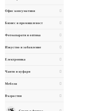
Офис консумативи
Бизнес и промишленост
Фотоапарати и оптика
Изкуство и забавление
Електроника
Чанти и куфари
Мебели
Възрастни
Спорт и фитнес