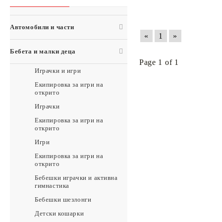
Кухня и хранене
Инструменти
Конен спорт
Басейн и спа
Помпи
Автомобили и части
Аксесоари за битова техника
Помпи
«
1
»
Домакински уреди
Инструменти
Бебета и малки деца
Домакински пособия
Катинари и ключове
Page 1 of 1
Играчки и игри
Безопасност при пожар, наводнение и обгазяване
Катинари и ключове
Екипировка за игри на
Спално бельо и артикули
открито
Озеленяване
Играчки
Двор и градина
Екипировка за игри на
открито
Аксесоари за камини и печки на дърва
Игри
Камини
Екипировка за игри на
Чадъри за дъжд
открито
Аварийна готовност
Бебешки играчки и активна
гимнастика
Аксесоари за пушачи
Бебешки шезлонги
Детски кошарки