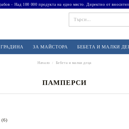
рабов - Над 100 000 продукта на едно място. Директно от вносител
 ГРАДИНА
ЗА МАЙСТОРА
БЕБЕТА И МАЛКИ Д
Начало
Бебета и малки деца
ФИТНЕС УПРАЖНЕНИЯ
А
ПАМПЕРСИ
Вдигане на тежести
Б
Кардио
Бо
любимци
Йога и пилатес
Бе
Лежанки за упражнения
Хо
(6)
Тренажори за баланс
О