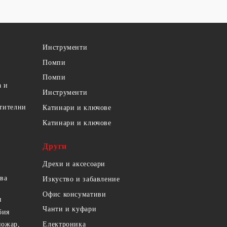
Инструменти
Помпи
Помпи
а и
Инструменти
етителни
Катинари и ключове
Катинари и ключове
Други
Дрехи и аксесоари
ова
Изкуство и забавление
Офис консумативи
и
Чанти и куфари
бия
пожар,
Електроника