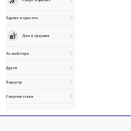
Здраве и красота
Дом и градина
За майстора
Други
Хардуер
Спортни стоки