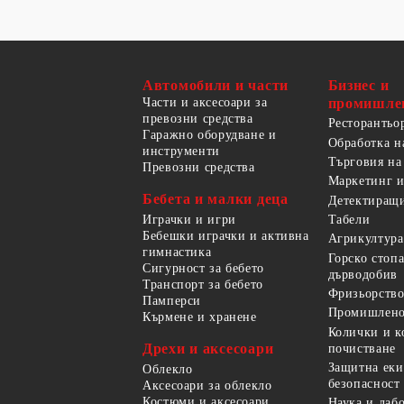
Автомобили и части
Бизнес и
Части и аксесоари за
промишле
превозни средства
Ресторантьо
Гаражно оборудване и
Обработка н
инструменти
Търговия на
Превозни средства
Маркетинг и
Бебета и малки деца
Детектиращи
Играчки и игри
Табели
Бебешки играчки и активна
Агрикултура
гимнастика
Горско стоп
Сигурност за бебето
дърводобив
Транспорт за бебето
Фризьорство
Памперси
Промишлено
Кърмене и хранене
Колички и к
Дрехи и аксесоари
почистване
Защитна еки
Облекло
безопасност
Аксесоари за облекло
Костюми и аксесоари
Наука и лаб