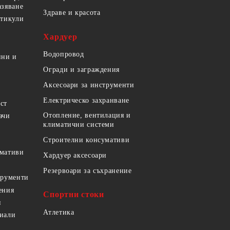
азяване
Здраве и красота
ртикули
Хардуер
Водопровод
ини и
Огради и заграждения
Аксесоари за инструменти
Електрическо захранване
ст
Отопление, вентилация и
ачи
климатични системи
Строителни консумативи
умативи
Хардуер аксесоари
Резервоари за съхранение
трументи
ения
Спортни стоки
и
Атлетика
риали