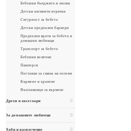
Бебешки бънджита и люлки
Детски активити играчки
Сигурност за бебето
Детски предпазни бариери
Предпазни врати за бебета и
домашни любимци
Транспорт за бебето
Бебешки колички
Памперси
Поставки за смяна на пелени
Кърмене и хранене
Възглавници за кърмене
Дрехи и аксесоари
За домашните любимци
Хоби и развлечение