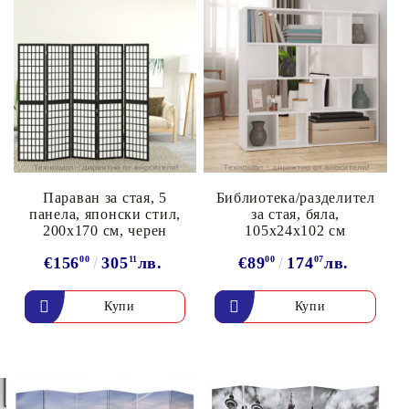
Параван за стая, 5
Библиотека/разделител
панела, японски стил,
за стая, бяла,
200x170 cм, черен
105x24x102 см
€156
00
305
11
лв.
€89
00
174
07
лв.