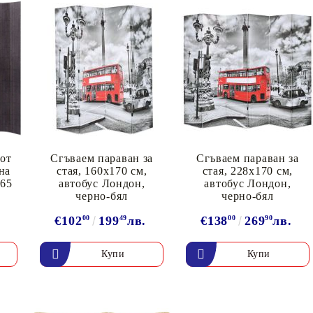
 от
Сгъваем параван за
Сгъваем параван за
на
стая, 160x170 см,
стая, 228x170 см,
165
автобус Лондон,
автобус Лондон,
черно-бял
черно-бял
€102
00
199
49
лв.
€138
00
269
90
лв.