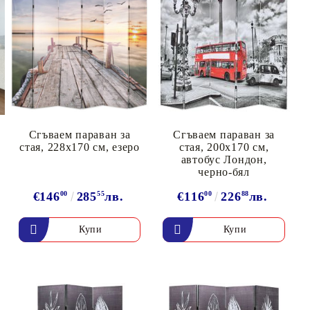
Сгъваем параван за
Сгъваем параван за
стая, 228x170 см, езеро
стая, 200x170 см,
автобус Лондон,
черно-бял
€146
00
285
55
лв.
€116
00
226
88
лв.