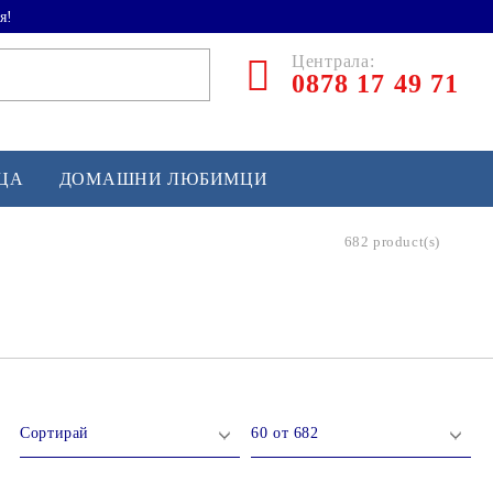
я!
Централа:
0878 17 49 71
ЕЦА
ДОМАШНИ ЛЮБИМЦИ
682 product(s)
ТЛЕТИКА
аскетбол
кс и бойни изкуства
йзбол и софтбол
кей и лакрос
сновно спортно оборудване