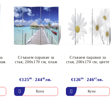
Подложки за фитнес уреди
В
Лостове за набиране
Силови кули
Йога и пилатес
за
Сгъваем параван за
Сгъваем параван за
лаж
стая, 200x170 см, плаж
стая, 200x170 см, цвете
.
€125
00
244
48
лв.
€126
00
246
43
лв.