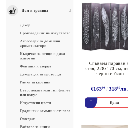
Дом и градина
Декор
Произведения на изкуството
Аксесоари за домашни
ароматизатори
Къщички за птици и диви
животни
Сгъваем параван 
Фонтани и езерца
стая, 228x170 см, п
черно и бяло
Декорация за прозорци
Рамки за картини
€163
00
318
80
лв
Ветропоказатели тип флагче
или конус
Изкуствени цветя
Градински камъни и стъпала
Огледала
Рафтове за книги