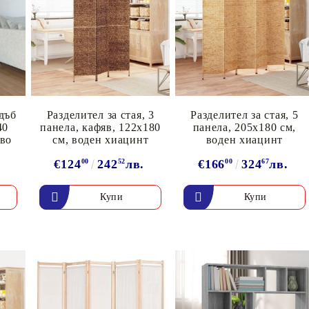
 дъб
Разделител за стая, 3
Разделител за стая, 5
40
панела, кафяв, 122x180
панела, 205x180 см,
рво
см, воден хиацинт
воден хиацинт
.
€124
00
242
52
лв.
€166
00
324
67
лв.