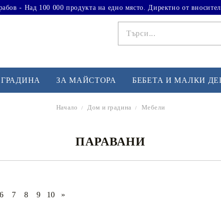
рабов - Над 100 000 продукта на едно място. Директно от вносител
 ГРАДИНА
ЗА МАЙСТОРА
БЕБЕТА И МАЛКИ Д
Начало
Дом и градина
Мебели
ФИТНЕС УПРАЖНЕНИЯ
А
ПАРАВАНИ
Вдигане на тежести
Б
Кардио
Бо
любимци
Йога и пилатес
Бе
6
7
8
9
10
»
Лежанки за упражнения
Хо
Тренажори за баланс
О