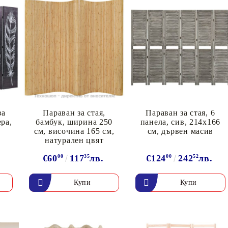
за
Параван за стая,
Параван за стая, 6
ера,
бамбук, ширина 250
панела, сив, 214x166
см, височина 165 см,
cм, дървен масив
натурален цвят
.
€60
00
117
35
лв.
€124
00
242
52
лв.