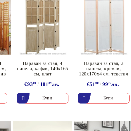
4
Параван за стая, 4
Параван за стая, 3
cм,
панела, кафяв, 140x165
панела, кремав,
сив
см, плат
120x170x4 cм, текстил
.
€93
00
181
89
лв.
€51
00
99
75
лв.