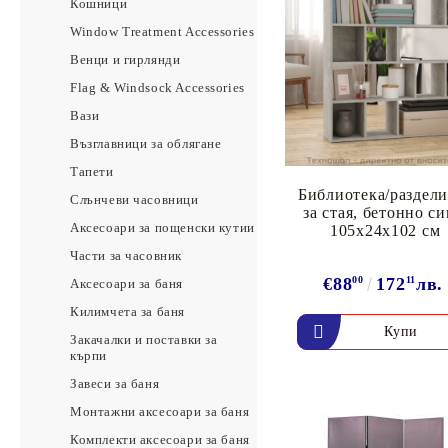
Кошници
Window Treatment Accessories
Венци и гирлянди
Flag & Windsock Accessories
Вази
Възглавници за облягане
Тапети
Библиотека/раздели
Слънчеви часовници
за стая, бетонно си
Аксесоари за пощенски кутии
105x24x102 см
Части за часовник
€88
00
172
11
лв.
Аксесоари за баня
Килимчета за баня
Закачалки и поставки за
кърпи
Завеси за баня
Монтажни аксесоари за баня
Комплекти аксесоари за баня