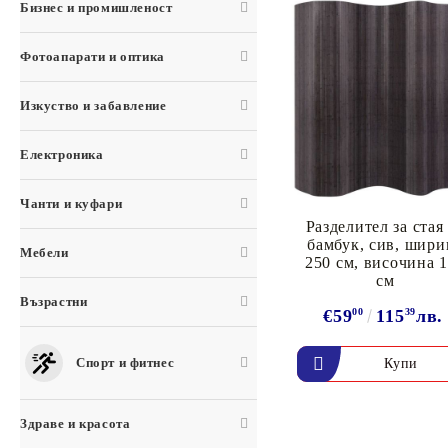
Бизнес и промишленост
Фотоапарати и оптика
Изкуство и забавление
Електроника
Чанти и куфари
Разделител за стая
бамбук, сив, шири
Мебели
250 см, височина 
см
Възрастни
€59
00
115
39
лв.
Спорт и фитнес
Здраве и красота