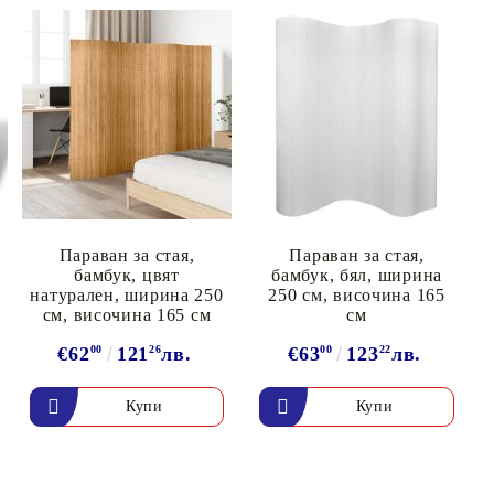
олейбол
Параван за стая,
Параван за стая,
бамбук, цвят
бамбук, бял, ширина
натурален, ширина 250
250 см, височина 165
см, височина 165 см
см
€62
00
121
26
лв.
€63
00
123
22
лв.