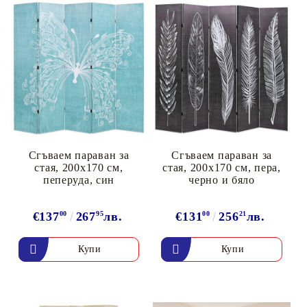
Сгъваем параван за
Сгъваем параван за
стая, 200x170 см,
стая, 200x170 см, пера,
пеперуда, син
черно и бяло
€137
00
267
95
лв.
€131
00
256
21
лв.