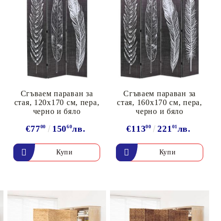
Сгъваем параван за
Сгъваем параван за
стая, 120x170 см, пера,
стая, 160x170 см, пера,
черно и бяло
черно и бяло
€77
00
150
60
лв.
€113
00
221
01
лв.