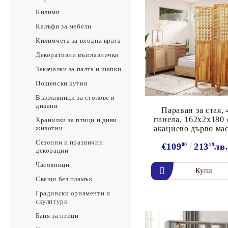
Килими
Калъфи за мебели
Килимчета за входна врата
Декоративни възглавнички
Закачалки за палта и шапки
Пощенски кутии
Възглавници за столове и
дивани
Параван за стая, 
панела, 162x2x180 
Хранилки за птици и диви
животни
акациево дърво ма
Сезонни и празнични
€109
00
213
19
лв
декорации
Часовници
Свещи без пламък
Градински орнаменти и
скулптури
Баня за птици