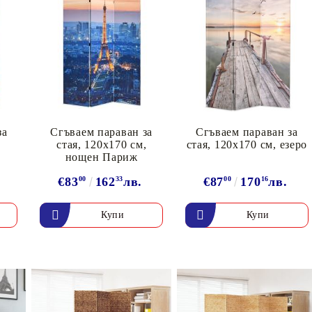
за
Сгъваем параван за
Сгъваем параван за
,
стая, 120x170 см,
стая, 120x170 см, езеро
нощен Париж
€83
00
162
33
лв.
€87
00
170
16
лв.