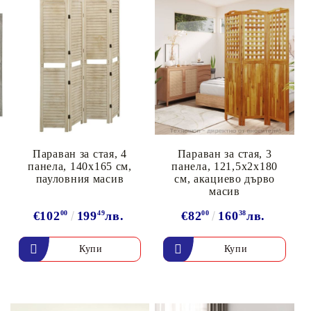
Параван за стая, 4
Параван за стая, 3
панела, 140x165 cм,
панела, 121,5x2x180
пауловния масив
cм, акациево дърво
масив
€102
00
199
49
лв.
€82
00
160
38
лв.