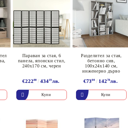
тел
Параван за стая, 6
Разделител за стая,
ва,
панела, японски стил,
бетонно сив,
240x170 cм, черен
100x24x140 см,
инженерно дърво
€222
00
434
19
лв.
€73
00
142
78
лв.