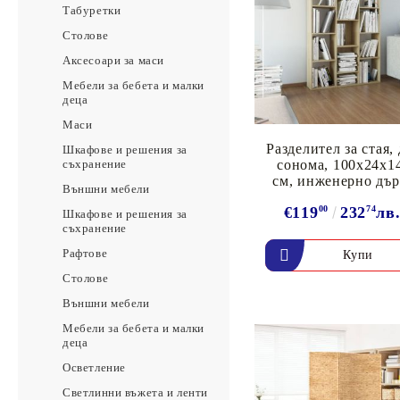
Табуретки
Столове
Аксесоари за маси
Мебели за бебета и малки
деца
Маси
Разделител за стая,
Шкафове и решения за
сонома, 100x24x1
съхранение
см, инженерно дъ
Външни мебели
€119
00
232
74
лв
Шкафове и решения за
съхранение
Рафтове
Столове
Външни мебели
Мебели за бебета и малки
деца
Осветление
Светлинни въжета и ленти