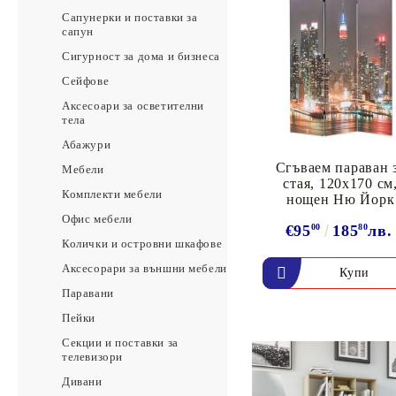
Сапунерки и поставки за
сапун
Сигурност за дома и бизнеса
Сейфове
Аксесоари за осветителни
тела
Абажури
Сгъваем параван 
Мебели
стая, 120x170 см
Комплекти мебели
нощен Ню Йорк
Офис мебели
€95
00
185
80
лв.
Колички и островни шкафове
Аксесорари за външни мебели
Паравани
Пейки
Секции и поставки за
телевизори
Дивани