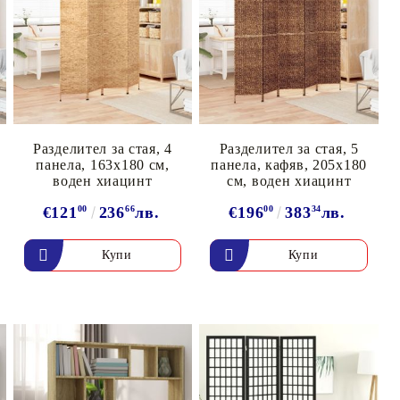
Разделител за стая, 4
Разделител за стая, 5
панела, 163x180 см,
панела, кафяв, 205x180
воден хиацинт
см, воден хиацинт
€121
00
236
66
лв.
€196
00
383
34
лв.