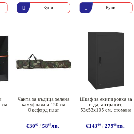
и
Чанта за въдица зелена
Шкаф за екипировка за
5 см
камуфлажна 150 см
езда, антрацит,
Оксфорд плат
53x53x105 см, стомана
€30
00
58
67
лв.
€143
00
279
68
лв.