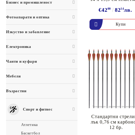
Бизнес и промишленост
€42
00
82
14
лв.
Фотоапарати и оптика
Изкуство и забавление
Електроника
Чанти и куфари
Мебели
Възрастни
Спорт и фитнес
Стандартни стрели
лък 0,76 см карбон
Атлетика
12 бр.
Баскетбол