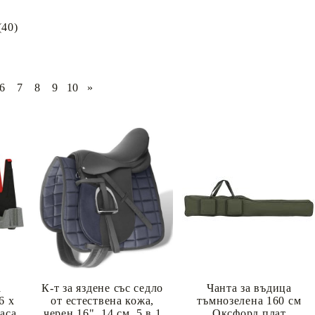
Подложки за фитнес уреди
В
(40)
Лостове за набиране
Силови кули
Йога и пилатес
6
7
8
9
10
»
а
К-т за яздене със седло
Чанта за въдица
6 x
от естествена кожа,
тъмнозелена 160 см
аса
черен 16", 14 см, 5 в 1
Оксфорд плат