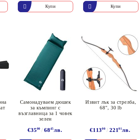
рна
Самонадуваем дюшек
Извит лък за стрелба,
ат
за къмпинг с
68", 30 lb
възглавница за 1 човек
зелен
€35
00
68
45
лв.
€113
00
221
01
лв.