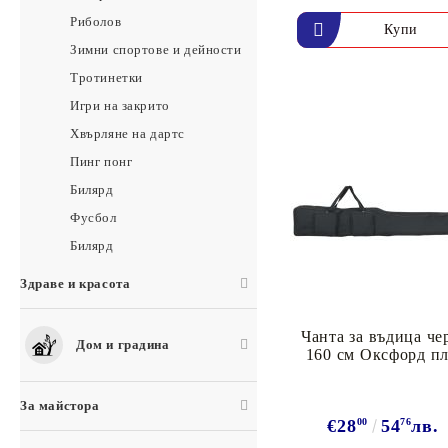
Риболов
Зимни спортове и дейности
Тротинетки
Игри на закрито
Хвърляне на дартс
Пинг понг
Билярд
Фусбол
Билярд
Здраве и красота
Чанта за въдица че
Дом и градина
160 см Оксфорд пл
За майстора
€28
00
54
76
лв.