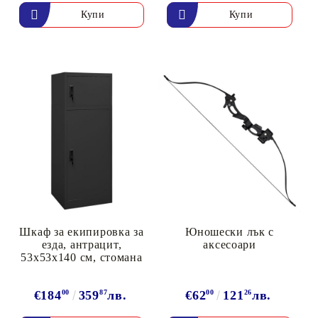
Шкаф за екипировка за
Юношески лък с
езда, антрацит,
аксесоари
53x53x140 см, стомана
€184
00
359
87
лв.
€62
00
121
26
лв.