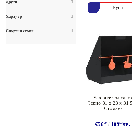
Други
Хардуер
Спортни стоки
Уловител за сачм
Черно 31 x 23 x 31,
Стомана
€56
00
109
53
лв.