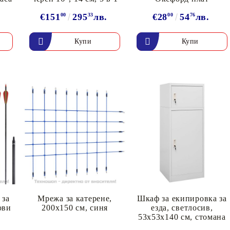
€151
00
295
33
лв.
€28
00
54
76
лв.
 за
Мрежа за катерене,
Шкаф за екипировка за
ови
200x150 см, синя
езда, светлосив,
53x53x140 см, стомана