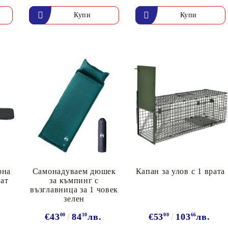
рна
Самонадуваем дюшек
Капан за улов с 1 врата
ат
за къмпинг с
възглавница за 1 човек
зелен
€43
00
84
10
лв.
€53
00
103
66
лв.