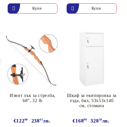
Извит лък за стрелба,
Шкаф за екипировка за
68", 32 lb
езда, бял, 53x53x140
см, стомана
€122
00
238
61
лв.
€168
00
328
58
лв.