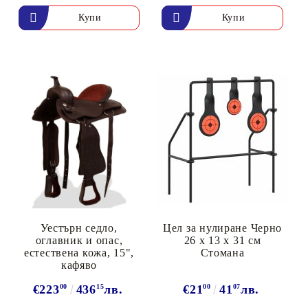
Уестърн седло,
Цел за нулиране Черно
оглавник и опас,
26 x 13 x 31 см
естествена кожа, 15",
Стомана
кафяво
€223
00
436
15
лв.
€21
00
41
07
лв.