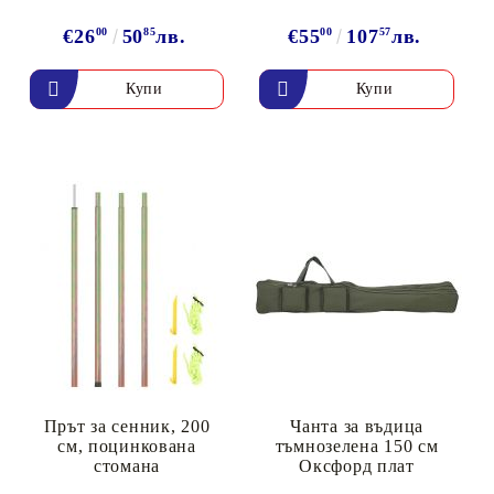
€26
00
50
85
лв.
€55
00
107
57
лв.
Прът за сенник, 200
Чанта за въдица
см, поцинкована
тъмнозелена 150 см
стомана
Оксфорд плат