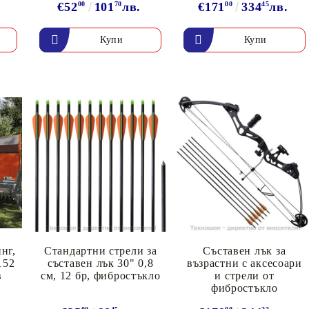
€52
00
101
70
лв.
€171
00
334
45
лв.
нг,
Стандартни стрели за
Съставен лък за
152
съставен лък 30" 0,8
възрастни с аксесоари
в
см, 12 бр, фибростъкло
и стрели от
фибростъкло