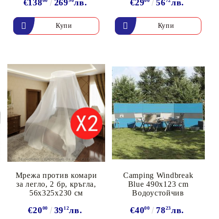
€138
00
269
90
лв.
€29
00
56
72
лв.
Мрежа против комари
Camping Windbreak
за легло, 2 бр, кръгла,
Blue 490x123 cm
56x325x230 см
Водоустойчив
€20
00
39
12
лв.
€40
00
78
23
лв.