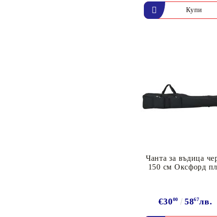
Чанта за въдица че
150 см Оксфорд пл
€30
00
58
67
лв.