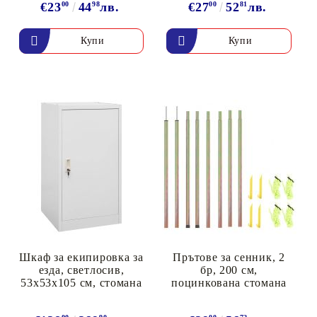
€23
00
44
98
лв.
€27
00
52
81
лв.
Шкаф за екипировка за
Прътове за сенник, 2
езда, светлосив,
бр, 200 см,
53x53x105 см, стомана
поцинкована стомана