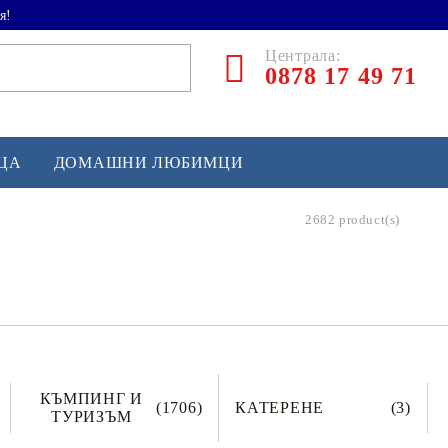
я!
Централа:
0878 17 49 71
ЕЦА
ДОМАШНИ ЛЮБИМЦИ
2682 product(s)
ТЛЕТИКА
аскетбол
кс и бойни изкуства
йзбол и софтбол
КЪМПИНГ И
кей и лакрос
(1706)
КАТЕРЕНЕ
(3)
ТУРИЗЪМ
сновно спортно оборудване