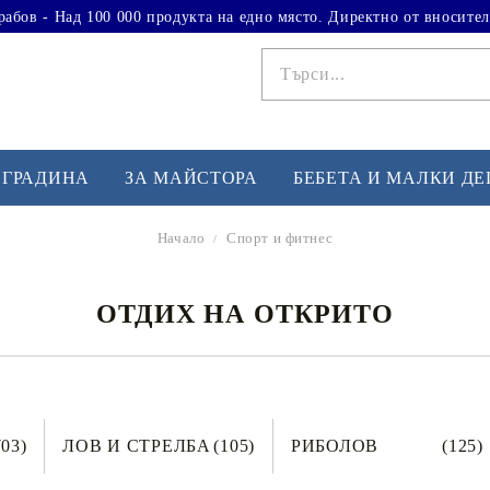
рабов - Над 100 000 продукта на едно място. Директно от вносител
 ГРАДИНА
ЗА МАЙСТОРА
БЕБЕТА И МАЛКИ Д
Начало
Спорт и фитнес
ФИТНЕС УПРАЖНЕНИЯ
А
ОТДИХ НА ОТКРИТО
Вдигане на тежести
Б
Кардио
Бо
любимци
Йога и пилатес
Бе
Лежанки за упражнения
Хо
703)
ЛОВ И СТРЕЛБА
(105)
РИБОЛОВ
(125)
Тренажори за баланс
О