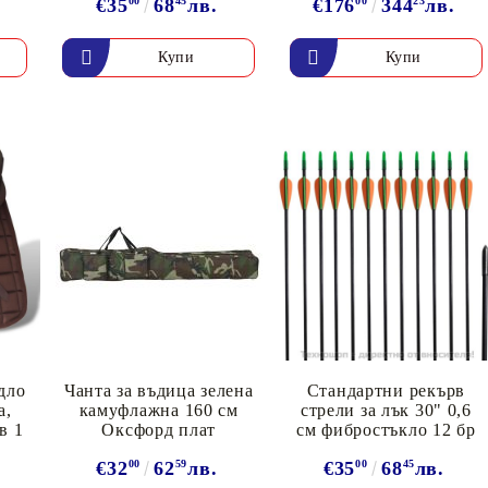
€35
00
68
45
лв.
€176
00
344
23
лв.
едло
Чанта за въдица зелена
Стандартни рекърв
а,
камуфлажна 160 см
стрели за лък 30" 0,6
в 1
Оксфорд плат
см фибростъкло 12 бр
.
€32
00
62
59
лв.
€35
00
68
45
лв.