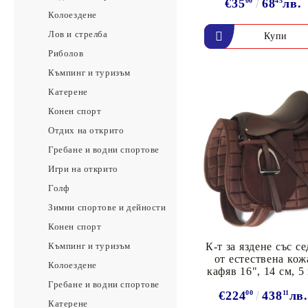
€35
00
68
45
лв.
Колоездене
Лов и стрелба
Риболов
Къмпинг и туризъм
Катерене
Конен спорт
Отдих на открито
Гребане и водни спортове
Игри на открито
Голф
Зимни спортове и дейности
Конен спорт
Къмпинг и туризъм
К-т за яздене със с
от естествена кож
Колоездене
кафяв 16", 14 см, 5 
Гребане и водни спортове
€224
00
438
11
лв
Катерене