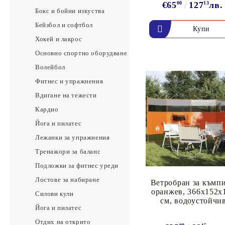
€65
00
127
13
лв.
Бокс и бойни изкуства
Бейзбол и софтбол
Хокей и лакрос
Основно спортно оборудване
Волейбол
Фитнес и упражнения
Вдигане на тежести
Кардио
Йога и пилатес
Лежанки за упражнения
Тренажори за баланс
Подложки за фитнес уреди
Лостове за набиране
Ветробран за къмпи
оранжев, 366x152x
Силови кули
см, водоустойчи
Йога и пилатес
Отдих на открито