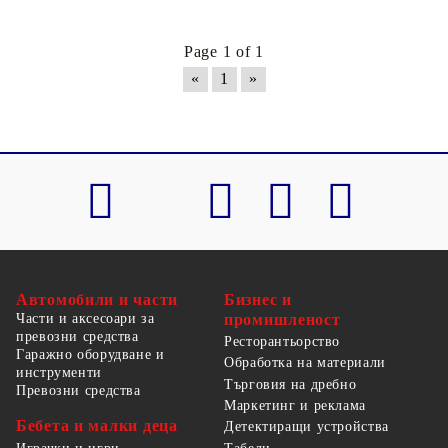
Page 1 of 1
«
1
»
Автомобили и части
Бизнес и
Части и аксесоари за
промишленост
превозни средства
Ресторантьорство
Гаражно оборудване и
Обработка на материали
инструменти
Търговия на дребно
Превозни средства
Маркетинг и реклама
Бебета и малки деца
Детектиращи устройства