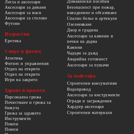
Домакински пособия
Легла и аксесоари
Безопасност при пожар,
Аксесоари за дивани
наводнение и обгазяване
Аксесоари за маси
Аксесоари за столове
Спално бельо и артикули
Футони
Озеленяване
Двор и градина
Възрастни
Аксесоари за камини и
Еротика
печки на дърва
Камини
Спорт и фитнес
Чадъри за дъжд
Атлетика
Аварийна готовност
Фитнес и упражнения
Аксесоари за пушачи
Отдих на открито
Отдих на открито
За майстора
Игри на закрито
Строителни консумативи
Водопровод
Здраве и красота
Аксесоари за инструменти
Персонална грижа
Огради и заграждения
Почистване и грижа за
Хардуер аксесоари
бижута
Строителни материали
Грижа за здравето
Инструменти
Помпи
Помпи