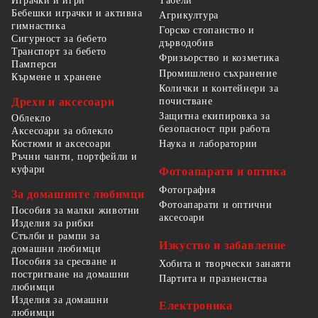
Табели
Играчки и игри
Бебешки играчки и активна
Агрикултура
гимнастика
Горско стопанство и
Сигурност за бебето
дърводобив
Транспорт за бебето
Фризьорство и козметика
Памперси
Промишлено съхранение
Кърмене и хранене
Колички и контейнери за
Дрехи и аксесоари
почистване
Защитна екипировка за
Облекло
безопасност при работа
Аксесоари за облекло
Костюми и аксесоари
Наука и лаборатории
Ръчни чанти, портфейли и
куфари
Фотоапарати и оптика
Фотография
За домашните любимци
Фотоапарати и оптични
Пособия за малки животни
аксесоари
Изделия за рибки
Стълби и рампи за
Изкуство и забавление
домашни любимци
Пособия за сресване и
Хобита и творчески занаяти
постригване на домашни
Партита и празненства
любимци
Изделия за домашни
Електроника
любимци