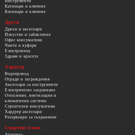
Инструменти
Катинари и ключове
Катинари и ключове
Други
Дрехи и аксесоари
Изкуство и забавление
Офис консумативи
Чанти и куфари
Електроника
Здраве и красота
Хардуер
Водопровод
Огради и заграждения
Аксесоари за инструменти
Електрическо захранване
Отопление, вентилация и
климатични системи
Строителни консумативи
Хардуер аксесоари
Резервоари за съхранение
Спортни стоки
Атлетика