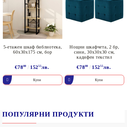
5-етажeн шкаф библиотека,
Нощни шкафчета, 2 бр,
60x30x175 см, бор
сини, 30x30x30 см,
кадифен текстил
€78
00
152
55
лв.
€78
00
152
55
лв.
ПОПУЛЯРНИ ПРОДУКТИ