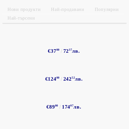
Нови продукти
Най-продавани
Популярни
Най-търсени
€37
00
72
37
лв.
€124
00
242
52
лв.
€89
00
174
07
лв.