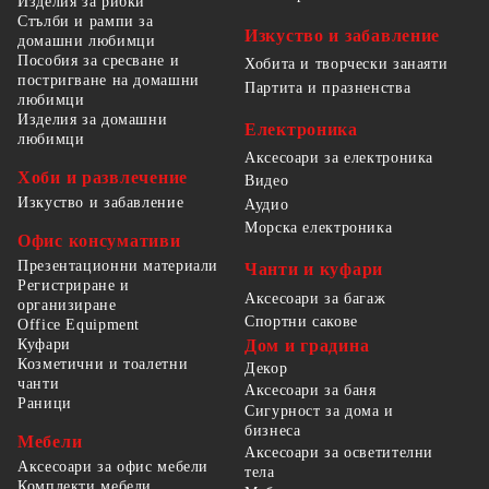
Изделия за рибки
Стълби и рампи за
Изкуство и забавление
домашни любимци
Пособия за сресване и
Хобита и творчески занаяти
постригване на домашни
Партита и празненства
любимци
Изделия за домашни
Електроника
любимци
Аксесоари за електроника
Хоби и развлечение
Видео
Изкуство и забавление
Аудио
Морска електроника
Офис консумативи
Презентационни материали
Чанти и куфари
Регистриране и
Аксесоари за багаж
организиране
Спортни сакове
Office Equipment
Куфари
Дом и градина
Козметични и тоалетни
Декор
чанти
Аксесоари за баня
Раници
Сигурност за дома и
бизнеса
Мебели
Аксесоари за осветителни
Аксесоари за офис мебели
тела
Комплекти мебели