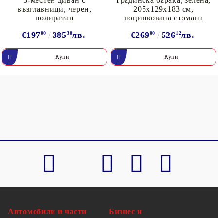
3-местен диван с
Градинска барака, зелена,
възглавници, черен,
205x129x183 см,
полиратан
поцинкована стомана
€197
00
385
30
лв.
€269
00
526
12
лв.
Автомобили и части
Бизнес и