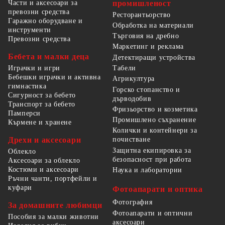
Части и аксесоари за
промишленост
превозни средства
Ресторантьорство
Гаражно оборудване и
Обработка на материали
инструменти
Търговия на дребно
Превозни средства
Маркетинг и реклама
Бебета и малки деца
Детектиращи устройства
Табели
Играчки и игри
Бебешки играчки и активна
Агрикултура
гимнастика
Горско стопанство и
Сигурност за бебето
дърводобив
Транспорт за бебето
Фризьорство и козметика
Памперси
Промишлено съхранение
Кърмене и хранене
Колички и контейнери за
Дрехи и аксесоари
почистване
Защитна екипировка за
Облекло
безопасност при работа
Аксесоари за облекло
Костюми и аксесоари
Наука и лаборатории
Ръчни чанти, портфейли и
куфари
Фотоапарати и оптика
Фотография
За домашните любимци
Фотоапарати и оптични
Пособия за малки животни
аксесоари