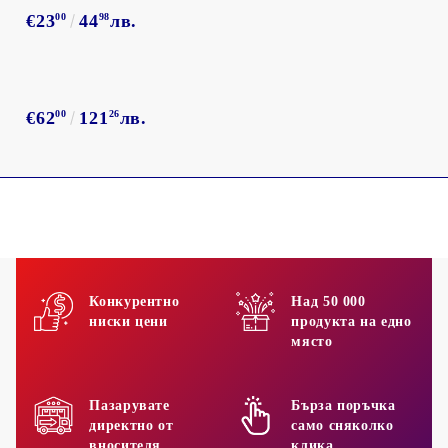
€23
00
44
98
лв.
€62
00
121
26
лв.
Конкурентно
Над 50 000
ниски цени
продукта на едно
място
Пазарувате
Бърза поръчка
директно от
само сняколко
вносителя
клика