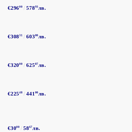
€296
00
578
93
лв.
€308
31
603
00
лв.
€320
00
625
87
лв.
€225
48
441
00
лв.
€30
00
58
67
лв.