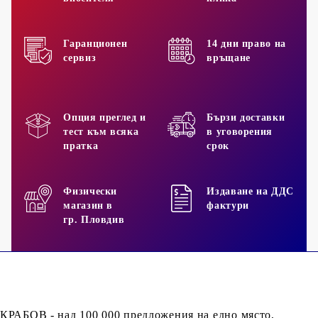
Гаранционен
14 дни право на
сервиз
връщане
Опция преглед и
Бързи доставки
тест към всяка
в уговорения
пратка
срок
Физически
Издаване на ДДС
магазин в
фактури
гр. Пловдив
КРАБОВ - над 100 000 предложения на едно място,