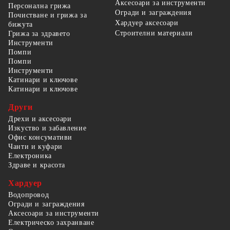
Аксесоари за инструменти
Персонална грижа
Огради и заграждения
Почистване и грижа за
Хардуер аксесоари
бижута
Строителни материали
Грижа за здравето
Инструменти
Помпи
Помпи
Инструменти
Катинари и ключове
Катинари и ключове
Други
Дрехи и аксесоари
Изкуство и забавление
Офис консумативи
Чанти и куфари
Електроника
Здраве и красота
Хардуер
Водопровод
Огради и заграждения
Аксесоари за инструменти
Електрическо захранване