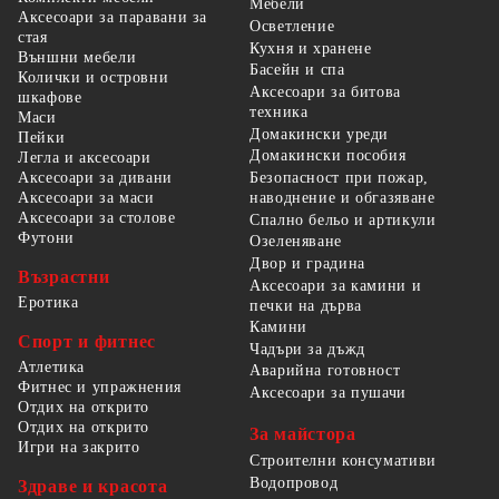
Мебели
Аксесоари за паравани за
Осветление
стая
Кухня и хранене
Външни мебели
Басейн и спа
Колички и островни
Аксесоари за битова
шкафове
техника
Маси
Домакински уреди
Пейки
Домакински пособия
Легла и аксесоари
Безопасност при пожар,
Аксесоари за дивани
наводнение и обгазяване
Аксесоари за маси
Аксесоари за столове
Спално бельо и артикули
Футони
Озеленяване
Двор и градина
Възрастни
Аксесоари за камини и
Еротика
печки на дърва
Камини
Спорт и фитнес
Чадъри за дъжд
Атлетика
Аварийна готовност
Фитнес и упражнения
Аксесоари за пушачи
Отдих на открито
Отдих на открито
За майстора
Игри на закрито
Строителни консумативи
Водопровод
Здраве и красота