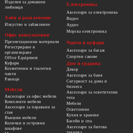
Изделия за домашни
Електроника
любимци
Аксесоари за електроника
Хоби и развлечение
Видео
Изкуство и забавление
Аудио
Морска електроника
Офис консумативи
Презентационни материали
Чанти и куфари
Регистриране и
Аксесоари за багаж
организиране
Спортни сакове
Office Equipment
Куфари
Дом и градина
Козметични и тоалетни
Декор
чанти
Аксесоари за баня
Раници
Сигурност за дома и
бизнеса
Мебели
Аксесоари за осветителни
Аксесоари за офис мебели
тела
Комплекти мебели
Мебели
Аксесоари за паравани за
Осветление
стая
Кухня и хранене
Външни мебели
Басейн и спа
Колички и островни
Аксесоари за битова
шкафове
техника