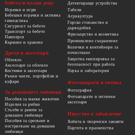
Бебета и малки деца
Детектиращи устройства
Табели
Играчки и игри
Бебешки играчки и активна
Агрикултура
гимнастика
Горско стопанство и
Сигурност за бебето
дърводобив
Транспорт за бебето
Фризьорство и козметика
Памперси
Промишлено съхранение
Кърмене и хранене
Колички и контейнери за
Дрехи и аксесоари
почистване
Защитна екипировка за
Облекло
безопасност при работа
Аксесоари за облекло
Костюми и аксесоари
Наука и лаборатории
Ръчни чанти, портфейли и
куфари
Фотоапарати и оптика
Фотография
За домашните любимци
Фотоапарати и оптични
Пособия за малки животни
аксесоари
Изделия за рибки
Стълби и рампи за
Изкуство и забавление
домашни любимци
Пособия за сресване и
Хобита и творчески занаяти
постригване на домашни
Партита и празненства
любимци