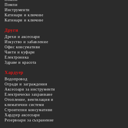
Помпи
Инструменти
Катинари и ключове
Катинари и ключове
Други
Дрехи и аксесоари
Изкуство и забавление
Офис консумативи
Чанти и куфари
Електроника
Здраве и красота
Хардуер
Водопровод
Огради и заграждения
Аксесоари за инструменти
Електрическо захранване
Отопление, вентилация и
климатични системи
Строителни консумативи
Хардуер аксесоари
Резервоари за съхранение