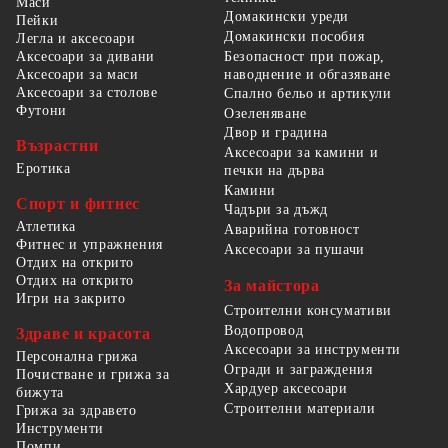
Маси
Домакински уреди
Пейки
Домакински пособия
Легла и аксесоари
Безопасност при пожар,
Аксесоари за дивани
наводнение и обгазяване
Аксесоари за маси
Аксесоари за столове
Спално бельо и артикули
Футони
Озеленяване
Двор и градина
Възрастни
Аксесоари за камини и
Еротика
печки на дърва
Камини
Спорт и фитнес
Чадъри за дъжд
Атлетика
Аварийна готовност
Фитнес и упражнения
Аксесоари за пушачи
Отдих на открито
Отдих на открито
За майстора
Игри на закрито
Строителни консумативи
Водопровод
Здраве и красота
Аксесоари за инструменти
Персонална грижа
Огради и заграждения
Почистване и грижа за
Хардуер аксесоари
бижута
Строителни материали
Грижа за здравето
Инструменти
Помпи