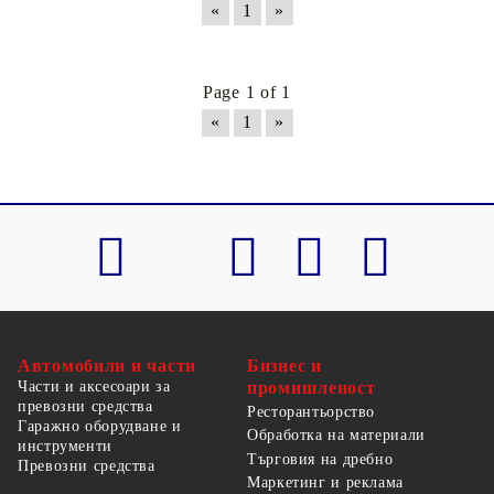
«
1
»
Page 1 of 1
«
1
»
Автомобили и части
Бизнес и
Части и аксесоари за
промишленост
превозни средства
Ресторантьорство
Гаражно оборудване и
Обработка на материали
инструменти
Търговия на дребно
Превозни средства
Маркетинг и реклама