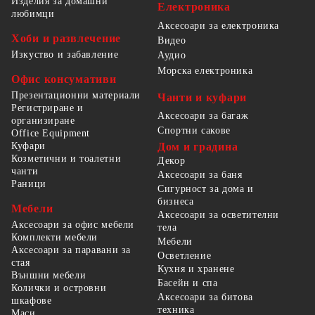
Изделия за домашни
Електроника
любимци
Аксесоари за електроника
Хоби и развлечение
Видео
Изкуство и забавление
Аудио
Морска електроника
Офис консумативи
Презентационни материали
Чанти и куфари
Регистриране и
Аксесоари за багаж
организиране
Спортни сакове
Office Equipment
Куфари
Дом и градина
Козметични и тоалетни
Декор
чанти
Аксесоари за баня
Раници
Сигурност за дома и
бизнеса
Мебели
Аксесоари за осветителни
Аксесоари за офис мебели
тела
Комплекти мебели
Мебели
Аксесоари за паравани за
Осветление
стая
Кухня и хранене
Външни мебели
Басейн и спа
Колички и островни
Аксесоари за битова
шкафове
техника
Маси