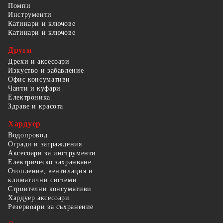
Помпи
Инструменти
Катинари и ключове
Катинари и ключове
Други
Дрехи и аксесоари
Изкуство и забавление
Офис консумативи
Чанти и куфари
Електроника
Здраве и красота
Хардуер
Водопровод
Огради и заграждения
Аксесоари за инструменти
Електрическо захранване
Отопление, вентилация и
климатични системи
Строителни консумативи
Хардуер аксесоари
Резервоари за съхранение