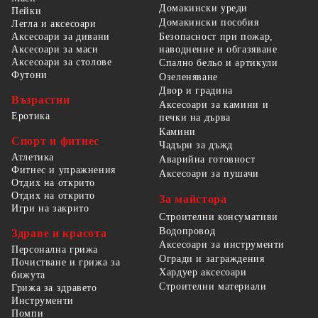
Домакински уреди
Пейки
Домакински пособия
Легла и аксесоари
Безопасност при пожар,
Аксесоари за дивани
наводнение и обгазяване
Аксесоари за маси
Аксесоари за столове
Спално бельо и артикули
Футони
Озеленяване
Двор и градина
Възрастни
Аксесоари за камини и
Еротика
печки на дърва
Камини
Спорт и фитнес
Чадъри за дъжд
Атлетика
Аварийна готовност
Фитнес и упражнения
Аксесоари за пушачи
Отдих на открито
Отдих на открито
За майстора
Игри на закрито
Строителни консумативи
Водопровод
Здраве и красота
Аксесоари за инструменти
Персонална грижа
Огради и заграждения
Почистване и грижа за
Хардуер аксесоари
бижута
Строителни материали
Грижа за здравето
Инструменти
Помпи