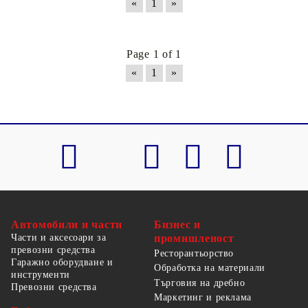
«
1
»
Page 1 of 1
«
1
»
Автомобили и части
Бизнес и
Части и аксесоари за
промишленост
превозни средства
Ресторантьорство
Гаражно оборудване и
Обработка на материали
инструменти
Търговия на дребно
Превозни средства
Маркетинг и реклама