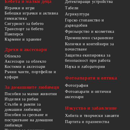
Бебета и малки деца
Детектиращи устройства
Табели
Играчки и игри
Бебешки играчки и активна
Агрикултура
гимнастика
Горско стопанство и
Сигурност за бебето
дърводобив
Транспорт за бебето
Фризьорство и козметика
Памперси
Промишлено съхранение
Кърмене и хранене
Колички и контейнери за
Дрехи и аксесоари
почистване
Защитна екипировка за
Облекло
безопасност при работа
Аксесоари за облекло
Костюми и аксесоари
Наука и лаборатории
Ръчни чанти, портфейли и
куфари
Фотоапарати и оптика
Фотография
За домашните любимци
Фотоапарати и оптични
Пособия за малки животни
аксесоари
Изделия за рибки
Стълби и рампи за
Изкуство и забавление
домашни любимци
Пособия за сресване и
Хобита и творчески занаяти
постригване на домашни
Партита и празненства
любимци