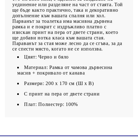
уединение или разделяне на част от стаята. Той
ще бъде както практично, така и декоративно
допълнение към вашата спалня или хол.
Парванът за тоалетка има масивна дървена
рамка и е покрит с издръжливо платно с
изискан принт на пера от двете страни, което
ще добави нотка класа към вашата стая.
Параванът за стая може лесно да се сгъва, за да
се спести място, когато не се използва.
Цвят: Черно и бяло
Материал: Рамка от чамова дървесина
масив + покривало от канава
Размери: 200 x 170 cм (Ш x В)
С принт на пера от двете страни
Плат: Полиестер: 100%