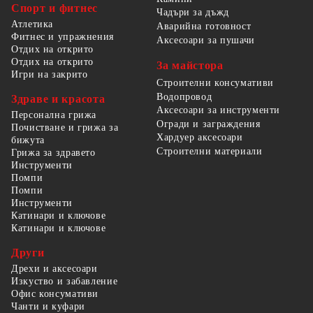
Спорт и фитнес
Чадъри за дъжд
Атлетика
Аварийна готовност
Фитнес и упражнения
Аксесоари за пушачи
Отдих на открито
Отдих на открито
За майстора
Игри на закрито
Строителни консумативи
Водопровод
Здраве и красота
Аксесоари за инструменти
Персонална грижа
Огради и заграждения
Почистване и грижа за
Хардуер аксесоари
бижута
Строителни материали
Грижа за здравето
Инструменти
Помпи
Помпи
Инструменти
Катинари и ключове
Катинари и ключове
Други
Дрехи и аксесоари
Изкуство и забавление
Офис консумативи
Чанти и куфари