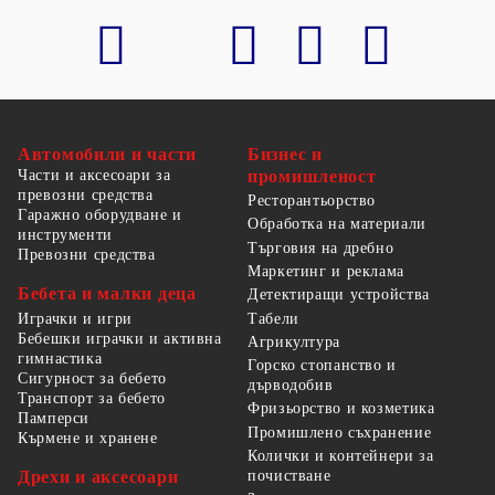
Автомобили и части
Бизнес и
Части и аксесоари за
промишленост
превозни средства
Ресторантьорство
Гаражно оборудване и
Обработка на материали
инструменти
Търговия на дребно
Превозни средства
Маркетинг и реклама
Бебета и малки деца
Детектиращи устройства
Табели
Играчки и игри
Бебешки играчки и активна
Агрикултура
гимнастика
Горско стопанство и
Сигурност за бебето
дърводобив
Транспорт за бебето
Фризьорство и козметика
Памперси
Промишлено съхранение
Кърмене и хранене
Колички и контейнери за
Дрехи и аксесоари
почистване