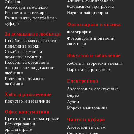
Защитна екипировка за
Облекло
безопасност при работа
Аксесоари за облекло
Костюми и аксесоари
Наука и лаборатории
Ръчни чанти, портфейли и
куфари
Фотоапарати и оптика
Фотография
За домашните любимци
Фотоапарати и оптични
Пособия за малки животни
аксесоари
Изделия за рибки
Стълби и рампи за
Изкуство и забавление
домашни любимци
Пособия за сресване и
Хобита и творчески занаяти
постригване на домашни
Партита и празненства
любимци
Изделия за домашни
Електроника
любимци
Аксесоари за електроника
Хоби и развлечение
Видео
Изкуство и забавление
Аудио
Морска електроника
Офис консумативи
Презентационни материали
Чанти и куфари
Регистриране и
Аксесоари за багаж
организиране
Спортни сакове