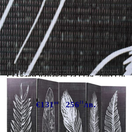
Tweet
Сподели
Сгъваем параван за стая, 200x170
см, пера, черно и бяло
€131
256
21
лв.
00
В наличност: 56 бр.