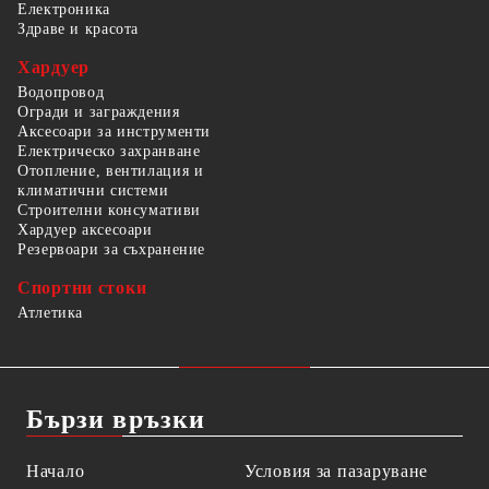
Електроника
Здраве и красота
Хардуер
Водопровод
Огради и заграждения
Аксесоари за инструменти
Електрическо захранване
Отопление, вентилация и
климатични системи
Строителни консумативи
Хардуер аксесоари
Резервоари за съхранение
Спортни стоки
Атлетика
Бързи връзки
Начало
Условия за пазаруване