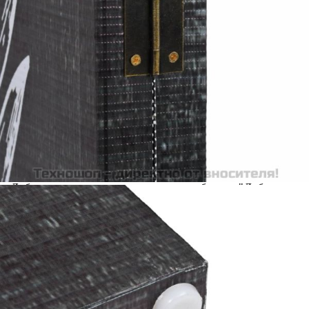
Добавете продукта в количката си с бутона "Добави в
количката" и при поръчка ще можете да изберете броя
вноски на кредита.
Acest tabel are caracter informativ. Adăugați produsul în
coșul de cumpărături unde veți putea selecta detaliile
cererii de creditare.
Предоставената таблица е с информационна цел.
Добавете продукта в количката си с бутона "Добави в
количката" и при поръчка ще можете да изберете броя
вноски на кредита.
Предоставената таблица е с информационна цел.
Добавете продукта в количката си с бутона "Добави в
количката" и при поръчка ще можете да изберете броя
вноски на кредита.
Предоставената таблица е с информационна цел.
Добавете продукта в количката си с бутона "Добави в
количката" и при поръчка ще можете да изберете броя
вноски на кредита.
Предоставената таблица е с информационна цел.