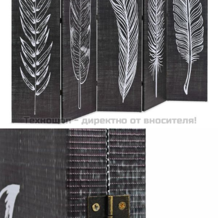
Време за доставка: 5 до 9 дни
Безплатна доставка до адрес при плащане по банков път
Цвят:
Черно и бяло
Материал:
Рамка от чамова дървесина масив + покривало от канава
Размери:
200 x 170 cм (Ш x В)
EAN code:
8718475593638
Плат:
Полиестер
Купи на изплащане
Credit calculator
Сгъваем параван за стая, 200x170 см, пера, черно и
бяло
Please select credit institution
Цена на продукта:
€131.00
Extraction of information from credit institutions
Предоставената таблица е с информационна цел.