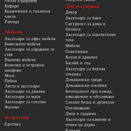
Office Equipment
Куфари
Дом и градина
Козметични и тоалетни
Декор
чанти
Аксесоари за баня
Раници
Сигурност за дома и
бизнеса
Мебели
Аксесоари за осветителни
Аксесоари за офис мебели
тела
Комплекти мебели
Мебели
Аксесоари за паравани за
Осветление
стая
Кухня и хранене
Външни мебели
Басейн и спа
Колички и островни
Аксесоари за битова
шкафове
техника
Маси
Домакински уреди
Пейки
Домакински пособия
Легла и аксесоари
Безопасност при пожар,
Аксесоари за дивани
наводнение и обгазяване
Аксесоари за маси
Аксесоари за столове
Спално бельо и артикули
Футони
Озеленяване
Двор и градина
Възрастни
Аксесоари за камини и
Еротика
печки на дърва
Камини