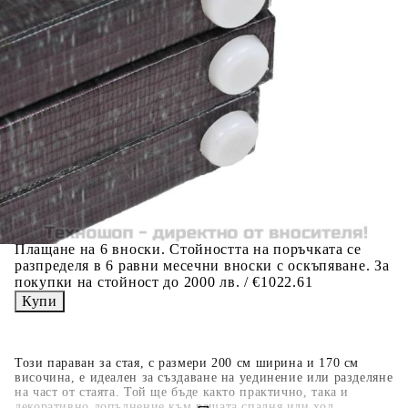
Добавете продукта в количката си с бутона "Добави в
количката" и при поръчка ще можете да изберете броя
вноски на кредита.
Когато плащате с NewPay, всъщност NewPay плаща
поръчката Ви вместо Вас. Вие я получавате и
разполагате с три начина да я платите към тях:
Отложено до 30 дни от момента на изпращане на
поръчката без оскъпяване. За покупки на стойност до
400 лв. / €204,52
Плащане на 4 вноски. Заплащате 20% от стойността на
поръчката си на момента с карта. Останалата сума се
разделя на 3 равни месечни вноски без оскъпяване. За
покупки на стойност до 1000 лв. / €511.31
Плащане на 6 вноски. Стойността на поръчката се
разпределя в 6 равни месечни вноски с оскъпяване. За
покупки на стойност до 2000 лв. / €1022.61
Този параван за стая, с размери 200 см ширина и 170 см
височина, е идеален за създаване на уединение или разделяне
на част от стаята. Той ще бъде както практично, така и
декоративно допълнение към вашата спалня или хол.