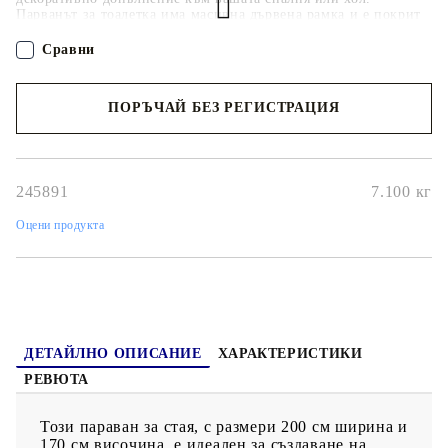
Парванът за тоалетка има масивна дървена рамка и е покрит
с издръжливо платно с изискан принт на пера от двете
страни, което ще добави нотка класа към вашата стая.
Сравни
Параванът за стая може лесно да се сгъва, за да се спести
място, когато не се използва.
ПОРЪЧАЙ БЕЗ РЕГИСТРАЦИЯ
Наш представител ще се свърже с Вас в рамките на работния ден!
245891
7.100
кг
Оцени продукта
ДЕТАЙЛНО ОПИСАНИЕ
ХАРАКТЕРИСТИКИ
РЕВЮТА
Този параван за стая, с размери 200 см ширина и
170 см височина, е идеален за създаване на