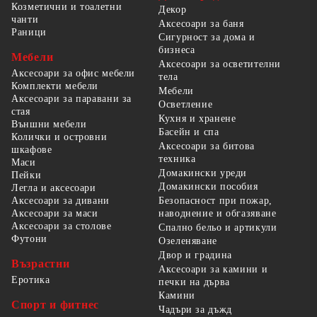
Козметични и тоалетни
Декор
чанти
Аксесоари за баня
Раници
Сигурност за дома и
бизнеса
Мебели
Аксесоари за осветителни
Аксесоари за офис мебели
тела
Комплекти мебели
Мебели
Аксесоари за паравани за
Осветление
стая
Кухня и хранене
Външни мебели
Басейн и спа
Колички и островни
Аксесоари за битова
шкафове
техника
Маси
Домакински уреди
Пейки
Домакински пособия
Легла и аксесоари
Безопасност при пожар,
Аксесоари за дивани
наводнение и обгазяване
Аксесоари за маси
Аксесоари за столове
Спално бельо и артикули
Футони
Озеленяване
Двор и градина
Възрастни
Аксесоари за камини и
Еротика
печки на дърва
Камини
Спорт и фитнес
Чадъри за дъжд