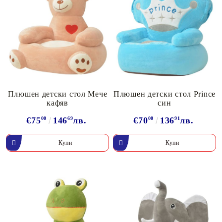
Плюшен детски стол Мече
Плюшен детски стол Prince
кафяв
син
€75
00
146
69
лв.
€70
00
136
91
лв.