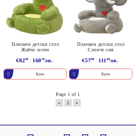
Плюшен детски стол
Плюшен детски стол
Жабче зелен
Слонче сив
€82
00
160
38
лв.
€57
00
111
48
лв.
Page 1 of 1
«
1
»