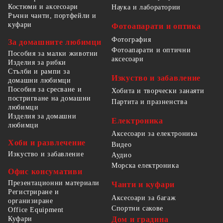
Костюми и аксесоари
Наука и лаборатории
Ръчни чанти, портфейли и
куфари
Фотоапарати и оптика
Фотография
За домашните любимци
Фотоапарати и оптични
Пособия за малки животни
аксесоари
Изделия за рибки
Стълби и рампи за
Изкуство и забавление
домашни любимци
Пособия за сресване и
Хобита и творчески занаяти
постригване на домашни
Партита и празненства
любимци
Изделия за домашни
Електроника
любимци
Аксесоари за електроника
Хоби и развлечение
Видео
Изкуство и забавление
Аудио
Морска електроника
Офис консумативи
Презентационни материали
Чанти и куфари
Регистриране и
Аксесоари за багаж
организиране
Спортни сакове
Office Equipment
Куфари
Дом и градина