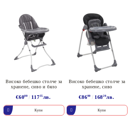
Високо бебешко столче за
Високо бебешко столче за
хранене, сиво и бяло
хранене, сиво
€60
00
117
35
лв.
€86
00
168
20
лв.