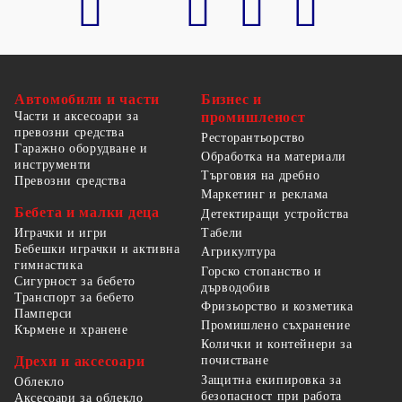
Автомобили и части
Бизнес и
Части и аксесоари за
промишленост
превозни средства
Ресторантьорство
Гаражно оборудване и
Обработка на материали
инструменти
Търговия на дребно
Превозни средства
Маркетинг и реклама
Бебета и малки деца
Детектиращи устройства
Табели
Играчки и игри
Бебешки играчки и активна
Агрикултура
гимнастика
Горско стопанство и
Сигурност за бебето
дърводобив
Транспорт за бебето
Фризьорство и козметика
Памперси
Промишлено съхранение
Кърмене и хранене
Колички и контейнери за
Дрехи и аксесоари
почистване
Защитна екипировка за
Облекло
безопасност при работа
Аксесоари за облекло