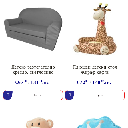
Детско разтегателно
Плюшен детски стол
кресло, светлосиво
Жираф кафяв
€67
00
131
04
лв.
€72
00
140
82
лв.