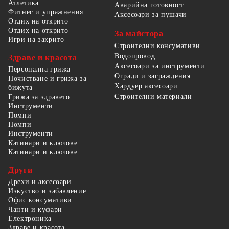
Атлетика
Аварийна готовност
Фитнес и упражнения
Аксесоари за пушачи
Отдих на открито
Отдих на открито
За майстора
Игри на закрито
Строителни консумативи
Водопровод
Здраве и красота
Аксесоари за инструменти
Персонална грижа
Огради и заграждения
Почистване и грижа за
Хардуер аксесоари
бижута
Строителни материали
Грижа за здравето
Инструменти
Помпи
Помпи
Инструменти
Катинари и ключове
Катинари и ключове
Други
Дрехи и аксесоари
Изкуство и забавление
Офис консумативи
Чанти и куфари
Електроника
Здраве и красота