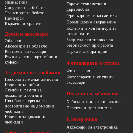
гимнастика
Горско стопанство и
Сигурност за бебето
дърводобив
Транспорт за бебето
Фризьорство и козметика
Памперси
Промишлено съхранение
Кърмене и хранене
Колички и контейнери за
Дрехи и аксесоари
почистване
Защитна екипировка за
Облекло
безопасност при работа
Аксесоари за облекло
Костюми и аксесоари
Наука и лаборатории
Ръчни чанти, портфейли и
куфари
Фотоапарати и оптика
Фотография
За домашните любимци
Фотоапарати и оптични
Пособия за малки животни
аксесоари
Изделия за рибки
Стълби и рампи за
Изкуство и забавление
домашни любимци
Пособия за сресване и
Хобита и творчески занаяти
постригване на домашни
Партита и празненства
любимци
Изделия за домашни
Електроника
любимци
Аксесоари за електроника
Хоби и развлечение