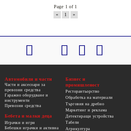
Page 1 of 1
«
1
»
Автомобили и части
Бизнес и
Части и аксесоари за
промишленост
превозни средства
Ресторантьорство
Гаражно оборудване и
Обработка на материали
инструменти
Търговия на дребно
Превозни средства
Маркетинг и реклама
Бебета и малки деца
Детектиращи устройства
Табели
Играчки и игри
Бебешки играчки и активна
Агрикултура