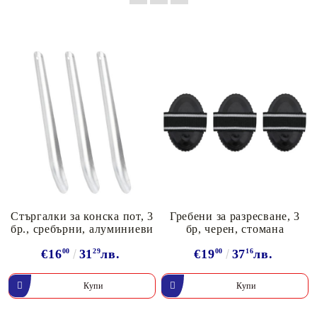
Стъргалки за конска пот, 3
Гребени за разресване, 3
бр., сребърни, алуминиеви
бр, черен, стомана
€16
00
31
29
лв.
€19
00
37
16
лв.