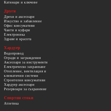
Катинари и ключове
Други
Дрехи и аксесоари
Изкуство и забавление
Офис консумативи
Чанти и куфари
Електроника
Здраве и красота
Хардуер
Водопровод
Огради и заграждения
Аксесоари за инструменти
Електрическо захранване
Отопление, вентилация и
климатични системи
Строителни консумативи
Хардуер аксесоари
Резервоари за съхранение
Спортни стоки
Атлетика