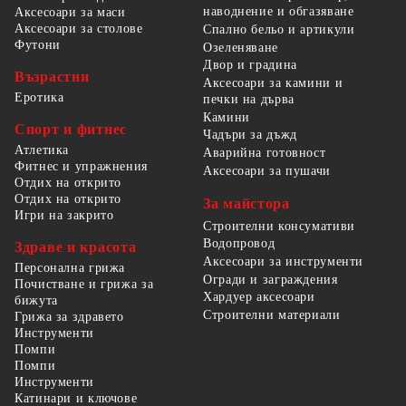
наводнение и обгазяване
Аксесоари за маси
Аксесоари за столове
Спално бельо и артикули
Футони
Озеленяване
Двор и градина
Възрастни
Аксесоари за камини и
Еротика
печки на дърва
Камини
Спорт и фитнес
Чадъри за дъжд
Атлетика
Аварийна готовност
Фитнес и упражнения
Аксесоари за пушачи
Отдих на открито
Отдих на открито
За майстора
Игри на закрито
Строителни консумативи
Водопровод
Здраве и красота
Аксесоари за инструменти
Персонална грижа
Огради и заграждения
Почистване и грижа за
Хардуер аксесоари
бижута
Строителни материали
Грижа за здравето
Инструменти
Помпи
Помпи
Инструменти
Катинари и ключове