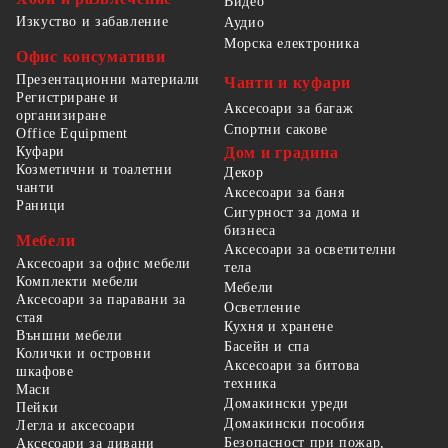
Видео
Изкуство и забавление
Аудио
Морска електроника
Офис консумативи
Презентационни материали
Чанти и куфари
Регистриране и
Аксесоари за багаж
организиране
Спортни сакове
Office Equipment
Куфари
Дом и градина
Козметични и тоалетни
Декор
чанти
Аксесоари за баня
Раници
Сигурност за дома и
бизнеса
Мебели
Аксесоари за осветителни
Аксесоари за офис мебели
тела
Комплекти мебели
Мебели
Аксесоари за паравани за
Осветление
стая
Кухня и хранене
Външни мебели
Басейн и спа
Колички и островни
Аксесоари за битова
шкафове
техника
Маси
Домакински уреди
Пейки
Домакински пособия
Легла и аксесоари
Безопасност при пожар,
Аксесоари за дивани