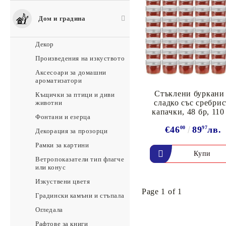
Дом и градина
Декор
Произведения на изкуството
Аксесоари за домашни
ароматизатори
Стъклени буркани 
Къщички за птици и диви
сладко със сребри
животни
капачки, 48 бр, 110
Фонтани и езерца
€46
00
89
97
лв.
Декорация за прозорци
Рамки за картини
Ветропоказатели тип флагче
или конус
Изкуствени цветя
Page 1 of 1
Градински камъни и стъпала
Огледала
Рафтове за книги