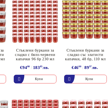
за
Стъклени буркани за
Стъклени буркани за
сти
сладко с бяло-червени
сладко със златисти
 мл
капачки 96 бр 230 мл
капачки, 48 бр, 110 мл
€94
00
183
85
лв.
€46
00
89
97
лв.