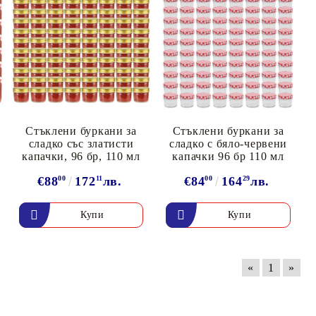
Стъклени буркани за
Стъклени буркани за
сладко със златисти
сладко с бяло-червени
капачки, 96 бр, 110 мл
капачки 96 бр 110 мл
€88
00
172
11
лв.
€84
00
164
29
лв.
«
1
»