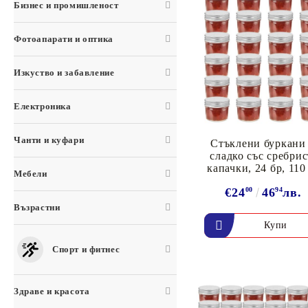
Бизнес и промишленост
Фотоапарати и оптика
Изкуство и забавление
Електроника
Чанти и куфари
Стъклени буркани 
сладко със сребри
капачки, 24 бр, 110
Мебели
€24
00
46
94
лв.
Възрастни
Спорт и фитнес
Здраве и красота