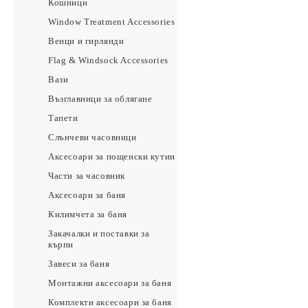
Кошници
Window Treatment Accessories
Венци и гирлянди
Flag & Windsock Accessories
Вази
Възглавници за облягане
Тапети
Слънчеви часовници
Аксесоари за пощенски кутии
Части за часовник
Аксесоари за баня
Килимчета за баня
Закачалки и поставки за
кърпи
Завеси за баня
Монтажни аксесоари за баня
Комплекти аксесоари за баня