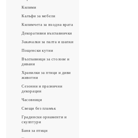
Килими
Калъфи за мебели
Килимчета за входна врата
Декоративни възглавнички
Закачалки за палта и шапки
Пощенски кутии
Възглавници за столове и
дивани
Хранилки за птици и диви
животни
Сезонни и празнични
декорации
Часовници
Свещи без пламък
Градински орнаменти и
скулптури
Баня за птици