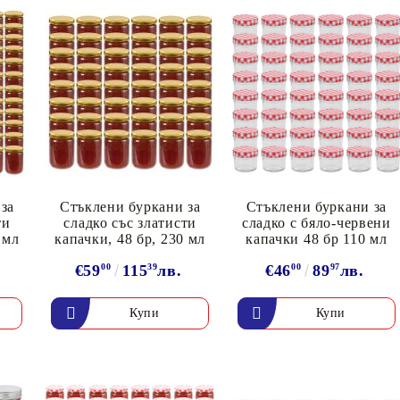
Подложки за фитнес уреди
В
Лостове за набиране
Силови кули
Йога и пилатес
за
Стъклени буркани за
Стъклени буркани за
ти
сладко със златисти
сладко с бяло-червени
 мл
капачки, 48 бр, 230 мл
капачки 48 бр 110 мл
.
€59
00
115
39
лв.
€46
00
89
97
лв.