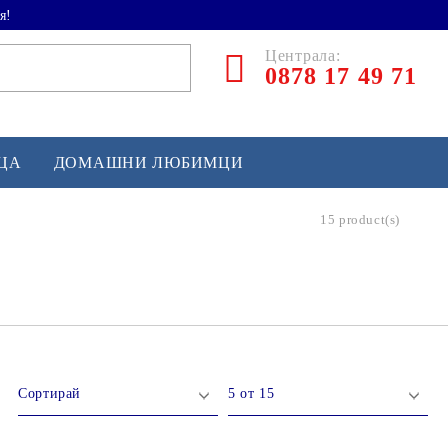
я!
Централа:
0878 17 49 71
ЕЦА
ДОМАШНИ ЛЮБИМЦИ
15 product(s)
ТЛЕТИКА
аскетбол
кс и бойни изкуства
йзбол и софтбол
кей и лакрос
сновно спортно оборудване