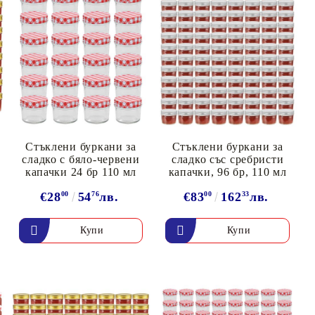
Стъклени буркани за
Стъклени буркани за
сладко с бяло-червени
сладко със сребристи
капачки 24 бр 110 мл
капачки, 96 бр, 110 мл
€28
00
54
76
лв.
€83
00
162
33
лв.