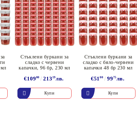
за
Стъклени буркани за
Стъклени буркани за
сти
сладко с червени
сладко с бяло-червени
 мл
капачки, 96 бр, 230 мл
капачки 48 бр 230 мл
€109
00
213
19
лв.
€51
00
99
75
лв.