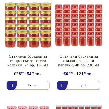
олейбол
Стъклени буркани за
Стъклени буркани за
сладко със златисти
сладко с червени
капачки, 24 бр, 110 мл
капачки, 48 бр, 230 мл
€28
00
54
76
лв.
€62
00
121
26
лв.