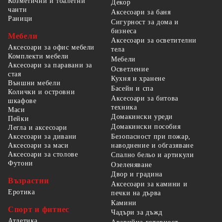
Козметични и тоалетни
Декор
чанти
Аксесоари за баня
Раници
Сигурност за дома и
бизнеса
Мебели
Аксесоари за осветителни
Аксесоари за офис мебели
тела
Комплекти мебели
Мебели
Аксесоари за паравани за
Осветление
стая
Кухня и хранене
Външни мебели
Басейн и спа
Колички и островни
Аксесоари за битова
шкафове
техника
Маси
Домакински уреди
Пейки
Домакински пособия
Легла и аксесоари
Безопасност при пожар,
Аксесоари за дивани
наводнение и обгазяване
Аксесоари за маси
Аксесоари за столове
Спално бельо и артикули
Футони
Озеленяване
Двор и градина
Възрастни
Аксесоари за камини и
Еротика
печки на дърва
Камини
Спорт и фитнес
Чадъри за дъжд
Атлетика