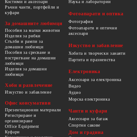
Костюми и аксесоари
Наука и лаборатории
Ръчни чанти, портфейли и
куфари
Фотоапарати и оптика
Фотография
За домашните любимци
Фотоапарати и оптични
Пособия за малки животни
аксесоари
Изделия за рибки
Стълби и рампи за
Изкуство и забавление
домашни любимци
Пособия за сресване и
Хобита и творчески занаяти
постригване на домашни
Партита и празненства
любимци
Изделия за домашни
Електроника
любимци
Аксесоари за електроника
Хоби и развлечение
Видео
Изкуство и забавление
Аудио
Морска електроника
Офис консумативи
Презентационни материали
Чанти и куфари
Регистриране и
Аксесоари за багаж
организиране
Спортни сакове
Office Equipment
Куфари
Дом и градина