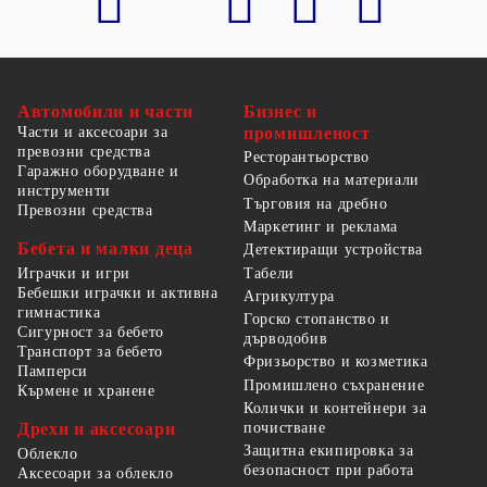
Автомобили и части
Бизнес и
Части и аксесоари за
промишленост
превозни средства
Ресторантьорство
Гаражно оборудване и
Обработка на материали
инструменти
Търговия на дребно
Превозни средства
Маркетинг и реклама
Бебета и малки деца
Детектиращи устройства
Табели
Играчки и игри
Бебешки играчки и активна
Агрикултура
гимнастика
Горско стопанство и
Сигурност за бебето
дърводобив
Транспорт за бебето
Фризьорство и козметика
Памперси
Промишлено съхранение
Кърмене и хранене
Колички и контейнери за
Дрехи и аксесоари
почистване
Защитна екипировка за
Облекло
безопасност при работа
Аксесоари за облекло