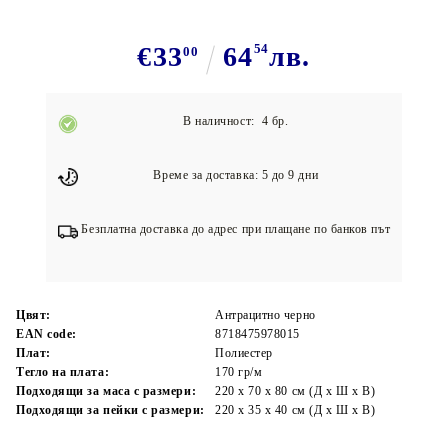
€33
64
54
лв.
00
В наличност: 4 бр.
Време за доставка: 5 до 9 дни
Безплатна доставка до адрес при плащане по банков път
Цвят:
Антрацитно черно
EAN code:
8718475978015
Плат:
Полиестер
Тегло на плата:
170 гр/м
Подходящи за маса с размери:
220 х 70 х 80 cм (Д х Ш х В)
Подходящи за пейки с размери:
220 х 35 х 40 cм (Д х Ш х В)