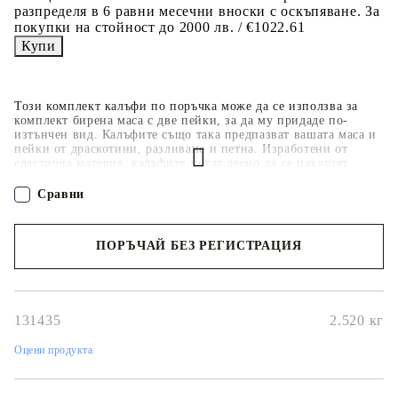
разпределя в 6 равни месечни вноски с оскъпяване. За
покупки на стойност до 2000 лв. / €1022.61
Този комплект калъфи по поръчка може да се използва за
комплект бирена маса с две пейки, за да му придаде по-
изтънчен вид. Калъфите също така предпазват вашата маса и
пейки от драскотини, разливане и петна. Изработени от
еластична материя, калъфите могат лесно да се нахлузят
върху краката на масата и пейките. Тъй като материята
съдържа 10% еластан, калъфите винаги са подходящи.
Сравни
Калъфите, които не изискват многократна поддръжка, са за
многократна употреба и могат да се перат на 40° C.
Доставката включва 1 калъф за бирена маса и 2 калъфа за
ПОРЪЧАЙ БЕЗ РЕГИСТРАЦИЯ
пейки.
Наш представител ще се свърже с Вас в рамките на работния ден!
131435
2.520
кг
Оцени продукта