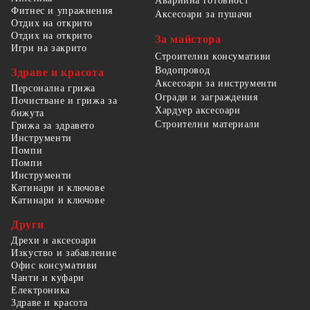
Аварийна готовност
Фитнес и упражнения
Аксесоари за пушачи
Отдих на открито
Отдих на открито
За майстора
Игри на закрито
Строителни консумативи
Водопровод
Здраве и красота
Аксесоари за инструменти
Персонална грижа
Огради и заграждения
Почистване и грижа за
Хардуер аксесоари
бижута
Строителни материали
Грижа за здравето
Инструменти
Помпи
Помпи
Инструменти
Катинари и ключове
Катинари и ключове
Други
Дрехи и аксесоари
Изкуство и забавление
Офис консумативи
Чанти и куфари
Електроника
Здраве и красота