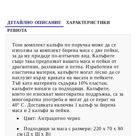
ДЕТАЙЛНО ОПИСАНИЕ
ХАРАКТЕРИСТИКИ
РЕВЮТА
Този комплект калъфи по поръчка може да се
използва за комплект бирена маса с две пейки,
за да му придаде по-изтънчен вид. Калъфите
също така предпазват вашата маса и пейки от
драскотини, разливане и петна. Изработени от
еластична материя, калъфите могат лесно да се
нахлузят върху краката на масата и пейките.
Тъй като материята съдържа 10% еластан,
калъфите винаги са подходящи. Калъфите,
които не изискват многократна поддръжка, са за
многократна употреба и могат да се перат на
40° C. Доставката включва 1 калъф за бирена
маса и 2 калъфа за пейки.
Цвят: Антрацитно черно
Подходящи за маса с размери: 220 х 70 х 80
cм (Д х Ш х В)