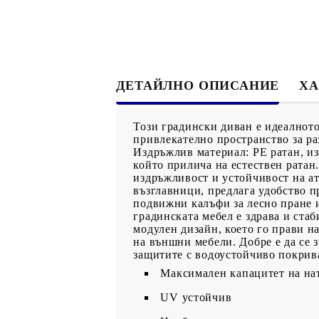
ДЕТАЙЛНО ОПИСАНИЕ
ХА
Този градински диван е идеалното
привлекателно пространство за ра
Издръжлив материал: PE ратан, из
който прилича на естествен ратан.
издръжливост и устойчивост на ат
възглавници, предлага удобство пр
подвижни калъфи за лесно пране и
градинската мебел е здрава и ста
модулен дизайн, което го прави н
на външни мебели. Добре е да се 
защитите с водоустойчиво покрив
Максимален капацитет на нат
UV устойчив