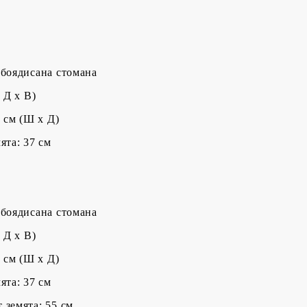
 боядисана стомана
 Д x В)
5 cм (Ш x Д)
ята: 37 см
 боядисана стомана
 Д x В)
5 cм (Ш x Д)
ята: 37 см
 земята: 55 см