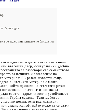
олейбол
бр.
ка: 5 до 9 дни
вка до адрес при плащане по банков път
иван е идеалното допълнение към вашия
а или вътрешен двор, осигурявайки удобно
ространство за разговори със семейството
просто за почивка и забавление на
в материал: PE ратан, известен също
 здрав синтетичен материал с малко
жка, който прилича на естествен ратан.
а почистване и често се използва за
ради своята издръжливост и устойчивост
яния.Удобна седалка: Тази мебел за
 с плътно подплатени възглавници,
 при сядане.Калъф, който може да се сваля
: Тези възглавници за седалки имат