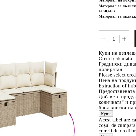
Материал на покрит
Материал за пълнеж
за сядане:
Материал за пълнеж
Купи на изплащ
Credit calculator
Градински диван
полиратан
Please select cred
Цена на продукт
Extraction of info
Предоставената
Добавете продук
количката" и пр
броя вноски на 
Acest tabel are c
coșul de cumpărăt
cererii de creditar