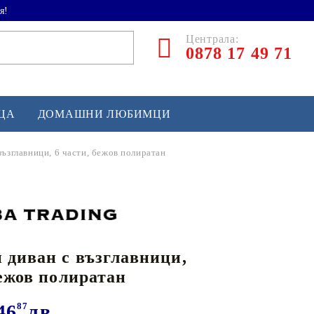
я!
Централа:
0878 17 49 71
ЕЦА
ДОМАШНИ ЛЮБИМЦИ
възглавници, 6 части, бежов полиратан
ТЛЕТИКА
аскетбол
кс и бойни изкуства
 диван с възглавници,
йзбол и софтбол
бежов полиратан
кей и лакрос
сновно спортно оборудване
46
87
лв.