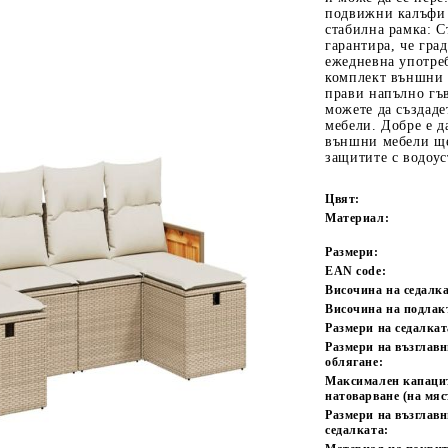
подвижни калъфи 
стабилна рамка: С
гарантира, че гра
ежедневна употре
комплект външни 
прави напълно гъв
можете да създад
мебели. Добре е да
външни мебели ще
защитите с водоу
Tweet
одели
Цвят:
Материал:
Размери:
EAN code:
Височина на седалка
Височина на подлак
Размери на седалкат
Размери на възглавн
облягане:
Максимален капаци
натоварване (на мяс
Размери на възглав
седалката: