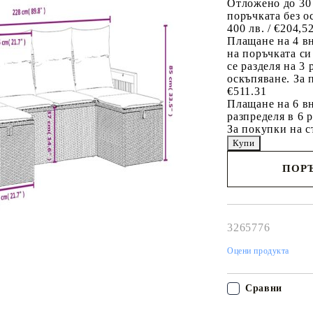
Отложено до 30
поръчката без о
400 лв. / €204,5
Плащане на 4 в
на поръчката си
се разделя на 3
оскъпяване. За 
€511.31
Плащане на 6 вн
разпределя в 6 
За покупки на с
ПОРЪ
Наш представител 
свърже с Вас в рам
работния ден!
3265776
Оцени продукта
Сравни