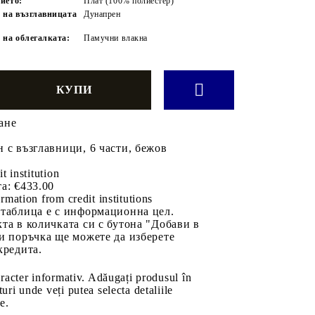
ието:
Плат (100% полиестер)
 на възглавницата
Дунапрен
 на облегалката:
Памучни влакна
ане
 с възглавници, 6 части, бежов
it institution
а:
€433.00
rmation from credit institutions
 таблица е с информационна цел.
та в количката си с бутона "Добави в
и поръчка ще можете да изберете
кредита.
aracter informativ. Adăugați produsul în
uri unde veți putea selecta detaliile
e.