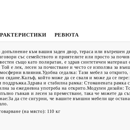
РАКТЕРИСТИКИ
РЕВЮТА
 допълнение към вашия заден двор, тераса или вътрешен д
зговори със семейството и приятелите или просто за почив
вестен също като полиратан, е здрав синтетичен материал
 Той е лек, лесен за почистване и често се използва за въ
мосферни влияния.Удобна седалка: Тази мебел за открито,
и сядане.Калъф, който може да се сваля и може да се пере
 поддръжка.Здрава и стабилна рамка: Стоманената рамка с
билна за ежедневна употреба на открито.Модулен дизайн: 
апълно гъвкав и лесен за преместване, така че можете да с
знае:За да сте сигурни, че вашите външни мебели ще остана
ало.
оварване (на място): 110 кг