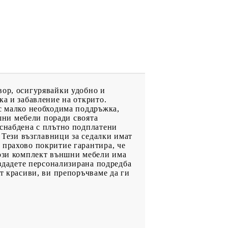
вор, осигурявайки удобно и
ка и забавление на открито.
 с малко необходима поддръжка,
ншни мебели поради своята
 снабдена с плътно подплатени
: Тези възглавници за седалки имат
 прахово покритие гарантира, че
Този комплект външни мебели има
ъздадете персонализирана подредба
т красиви, ви препоръчваме да ги