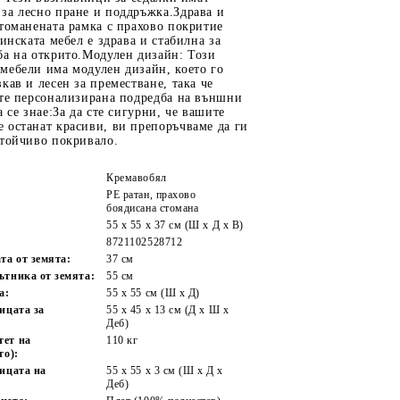
за лесно пране и поддръжка.Здрава и
томанената рамка с прахово покритие
динската мебел е здрава и стабилна за
ба на открито.Модулен дизайн: Този
мебели има модулен дизайн, което го
кав и лесен за преместване, така че
ете персонализирана подредба на външни
 се знае:За да сте сигурни, че вашите
 останат красиви, ви препоръчваме да ги
стойчиво покривало.
Кремавобял
PE ратан, прахово
боядисана стомана
55 x 55 x 37 см (Ш x Д x В)
8721102528712
та от земята:
37 см
ътника от земята:
55 см
а:
55 x 55 cм (Ш x Д)
ицата за
55 x 45 x 13 см (Д х Ш x
Деб)
тет на
110 кг
то):
ницата на
55 x 55 x 3 см (Ш x Д x
Деб)