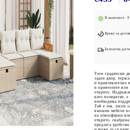
Подложки за фитнес уреди
В
Лостове за набиране
В наличност: 9 
Силови кули
Йога и пилатес
Време за достав
Безплатна доста
Този градински д
заден двор, терас
и привлекателно п
и приятелите или 
открито. Издръжли
като полиратан, е
необходима поддръ
Той е лек, лесен з
външни мебели по
на атмосферни вли
открито, снабдена
предлага удобство
и може да се пере