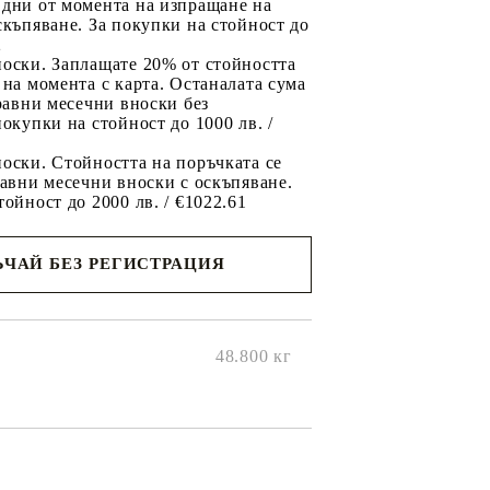
 дни от момента на изпращане на
скъпяване. За покупки на стойност до
2
носки. Заплащате 20% от стойността
 на момента с карта. Останалата сума
 равни месечни вноски без
покупки на стойност до 1000 лв. /
оски. Стойността на поръчката се
равни месечни вноски с оскъпяване.
тойност до 2000 лв. / €1022.61
ЧАЙ БЕЗ РЕГИСТРАЦИЯ
ще се
ките на
48.800
кг