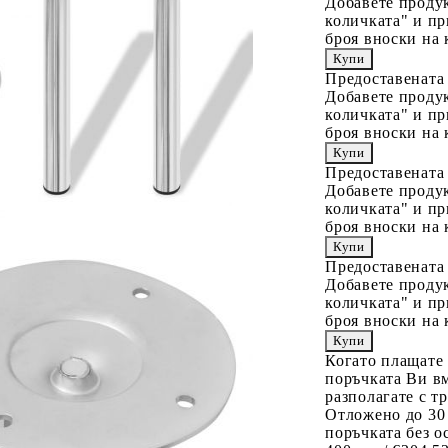
Добавете продук
количката" и пр
броя вноски на 
Предоставената
Добавете продук
количката" и пр
броя вноски на 
Предоставената
Добавете продук
количката" и пр
броя вноски на 
Предоставената
Добавете продук
количката" и пр
броя вноски на 
Когато плащате
поръчката Ви вм
разполагате с т
Отложено до 30
поръчката без о