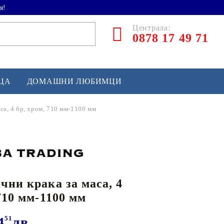
я!
Централа:
0878 17 49 71
ЕЦА
ДОМАШНИ ЛЮБИМЦИ
са, 4 бр, хром, 710 мм-1100 мм
ТЛЕТИКА
аскетбол
кс и бойни изкуства
чни крака за маса, 4
йзбол и софтбол
 710 мм-1100 мм
кей и лакрос
сновно спортно оборудване
4
51
лв.