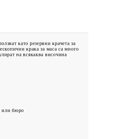
олзват като резервни крачета за
лескопични крака за маса са много
гулират на всякаква височина
от или бюро