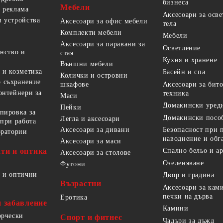
бизнеса
Мебели
 реклама
Аксесоари за осв
 устройства
Аксесоари за офис мебели
тела
Комплекти мебели
Мебели
Аксесоари за паравани за
Осветление
анство и
стая
Кухня и хранене
Външни мебели
 и козметика
Басейн и спа
Колички и островни
 съхранение
Аксесоари за бит
шкафове
онтейнери за
техника
Маси
Домакински уред
Пейки
пировка за
Домакински посо
Легла и аксесоари
 при работа
Безопасност при 
Аксесоари за дивани
оратории
наводнение и обг
Аксесоари за маси
ти и оптика
Спално бельо и а
Аксесоари за столове
Озеленяване
Футони
 и оптични
Двор и градина
Възрастни
Аксесоари за кам
печки на дърва
Еротика
и забавление
Камини
орчески
Спорт и фитнес
Чадъри за дъжд