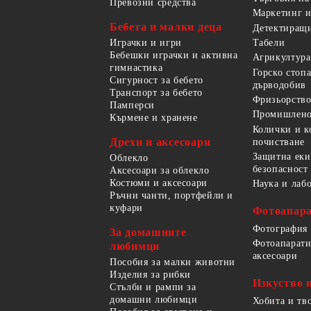
Превозни средства
Маркетинг и
Бебета и малки деца
Детектиращи
Играчки и игри
Табели
Бебешки играчки и активна
Агрикултура
гимнастика
Горско стоп
Сигурност за бебето
дърводобив
Транспорт за бебето
Фризьорство
Памперси
Промишлено
Кърмене и хранене
Колички и к
Дрехи и аксесоари
почистване
Защитна еки
Облекло
безопасност
Аксесоари за облекло
Костюми и аксесоари
Наука и лаб
Ръчни чанти, портфейли и
куфари
Фотоапара
Фотография
За домашните
Фотоапарати
любимци
аксесоари
Пособия за малки животни
Изделия за рибки
Изкуство 
Стълби и рампи за
домашни любимци
Хобита и тв