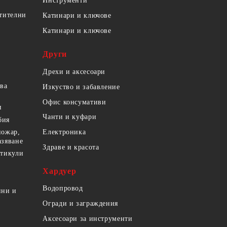
Инструменти
етителни
Катинари и ключове
Катинари и ключове
Други
Дрехи и аксесоари
ова
Изкуство и забавление
Офис консумативи
и
Чанти и куфари
бия
пожар,
Електроника
азяване
Здраве и красота
ртикули
Хардуер
Водопровод
ини и
Огради и заграждения
Аксесоари за инструменти