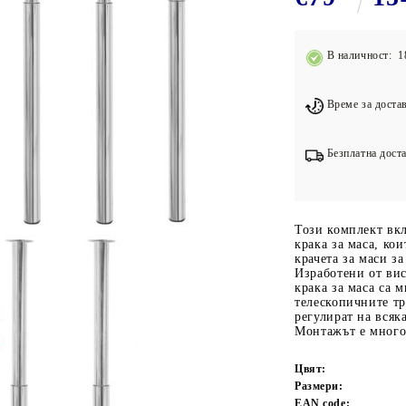
Подложки за фитнес уреди
В
Лостове за набиране
В наличност: 1
Силови кули
Йога и пилатес
Време за достав
Безплатна доста
Този комплект вк
крака за маса, ко
крачета за маси за
Изработени от вис
крака за маса са 
телескопичните тр
регулират на всяк
Монтажът е много 
Цвят:
Размери:
EAN code: