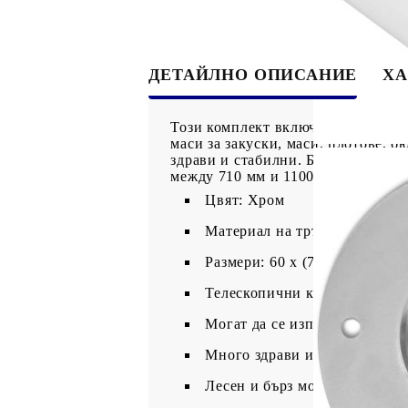
ДЕТАЙЛНО ОПИСАНИЕ
ХА
Този комплект включва 4 висококач
маси за закуски, маси, плотове, б
здрави и стабилни. Благодарение 
между 710 мм и 1100 мм. Монтажът
Цвят: Хром
Материал на тръбата: Желязо
Размери: 60 х (710-1100) мм 
Телескопични крака - регули
Могат да се използват като кр
Много здрави и стабилни
Лесен и бърз монтаж