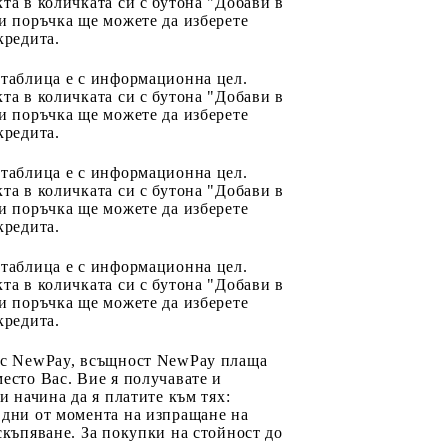
та в количката си с бутона "Добави в
и поръчка ще можете да изберете
кредита.
 таблица е с информационна цел.
та в количката си с бутона "Добави в
и поръчка ще можете да изберете
кредита.
 таблица е с информационна цел.
та в количката си с бутона "Добави в
и поръчка ще можете да изберете
кредита.
 таблица е с информационна цел.
та в количката си с бутона "Добави в
и поръчка ще можете да изберете
кредита.
 с NewPay, всъщност NewPay плаща
есто Вас. Вие я получавате и
ри начина да я платите към тях:
 дни от момента на изпращане на
скъпяване. За покупки на стойност до