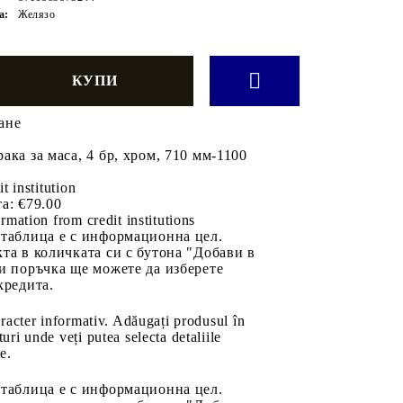
а:
Желязо
ане
ака за маса, 4 бр, хром, 710 мм-1100
it institution
а:
€79.00
rmation from credit institutions
 таблица е с информационна цел.
та в количката си с бутона "Добави в
и поръчка ще можете да изберете
кредита.
aracter informativ. Adăugați produsul în
uri unde veți putea selecta detaliile
e.
 таблица е с информационна цел.