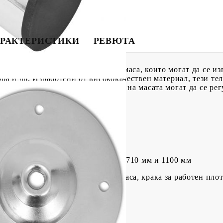
РАКТЕРИСТИКИ
РЕВЮТА
ествени телескопични крака за маса, които могат да се изп
юра и др. Изработени от висококачествен материал, тези те
на телескопичните тръби, краката на масата могат да се ре
 е много лесен и бърз.
(диаметър х височина)
райте височината на крака между 710 мм и 1100 мм
ака за маса за закуска, крака за маса, крака за работен пл