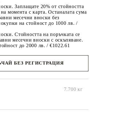
2
носки. Заплащате 20% от стойността
 на момента с карта. Останалата сума
 равни месечни вноски без
покупки на стойност до 1000 лв. /
оски. Стойността на поръчката се
равни месечни вноски с оскъпяване.
тойност до 2000 лв. / €1022.61
ЧАЙ БЕЗ РЕГИСТРАЦИЯ
ще се
ките на
7.700
кг