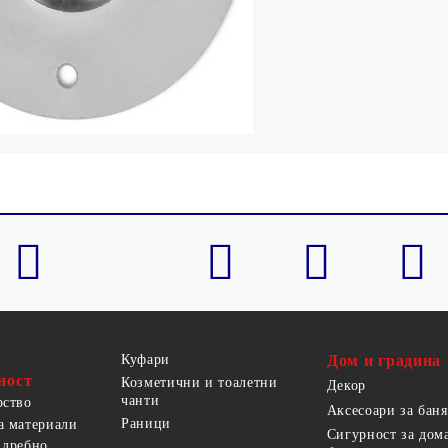
Куфари
Дом и градина
ност
Козметични и тоалетни
Декор
чанти
рство
Аксесоари за баня
Раници
а материали
Сигурност за дом
 дребно