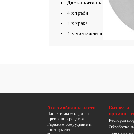
Доставката включва:
4 х тръби
4 x крака
4 x монтажни плочи
Автомобили и части
Бизнес и
Части и аксесоари за
промишле
превозни средства
Ресторантьо
Гаражно оборудване и
Обработка н
инструменти
Търговия на