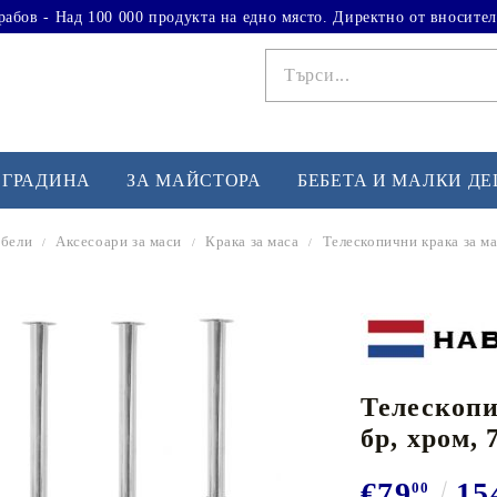
рабов - Над 100 000 продукта на едно място. Директно от вносител
 ГРАДИНА
ЗА МАЙСТОРА
БЕБЕТА И МАЛКИ Д
бели
Аксесоари за маси
Крака за маса
Телескопични крака за ма
ФИТНЕС УПРАЖНЕНИЯ
А
Вдигане на тежести
Б
Кардио
Бо
любимци
Телескопи
Йога и пилатес
Бе
бр, хром,
Лежанки за упражнения
Хо
Тренажори за баланс
О
€79
15
00