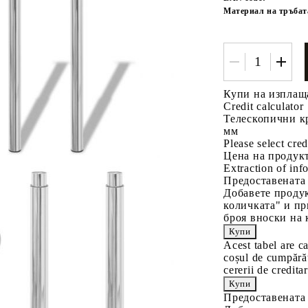
Материал на тръбат
Купи на изплащ
Credit calculator
Телескопични кр
мм
Tweet
одели
Please select cred
Цена на продукт
Extraction of info
Предоставената
Добавете продук
количката" и пр
броя вноски на 
Acest tabel are c
coșul de cumpărăt
cererii de creditar
Предоставената