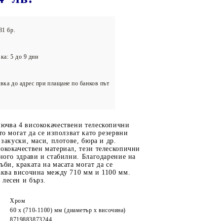
олейбол
81 бр.
ка: 5 до 9 дни
вка до адрес при плащане по банков път
лючва 4 висококачествени телескопични
ито могат да се използват като резервни
 закуски, маси, плотове, бюра и др.
ококачествен материал, тези телескопични
много здрави и стабилни. Благодарение на
ъби, краката на масата могат да се
аква височина между 710 мм и 1100 мм.
лесен и бърз.
Хром
60 х (710-1100) мм (диаметър х височина)
8719883873244