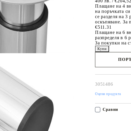
400 лв. / €204,5
Плащане на 4 в
на поръчката си
се разделя на 3
оскъпяване. За 
€511.31
Плащане на 6 вн
разпределя в 6 
За покупки на с
ПОРЪ
Наш представител 
свърже с Вас в рам
работния ден!
3051486
Оцени продукта
Сравни