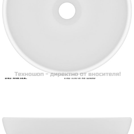
Време за доставка: 5 до 9 дни
Безплатна доставка до адрес при плащане по банков път
Цвят:
Матирано бяло
Материал:
Керамика
EAN code:
8720286036709
Общи размери:
32,5 x 14 см (Диаметър х В)
Диаметър на дренажния отвор:
4,5 см
Вид монтаж:
Над плота на шкаф
Купи на изплащане
Credit calculator
Мивка за баня лукс кръгла матово бяла 32,5x14 см
керамика
Please select credit institution
Цена на продукта:
€69.00
Extraction of information from credit institutions