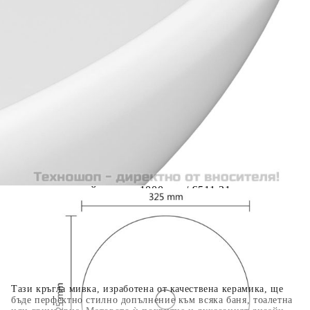
Предоставената таблица е с информационна цел.
Добавете продукта в количката си с бутона "Добави в
количката" и при поръчка ще можете да изберете броя
вноски на кредита.
Когато плащате с NewPay, всъщност NewPay плаща
поръчката Ви вместо Вас. Вие я получавате и
разполагате с три начина да я платите към тях:
Отложено до 30 дни от момента на изпращане на
поръчката без оскъпяване. За покупки на стойност до
400 лв. / €204,52
Плащане на 4 вноски. Заплащате 20% от стойността на
поръчката си на момента с карта. Останалата сума се
разделя на 3 равни месечни вноски без оскъпяване. За
покупки на стойност до 1000 лв. / €511.31
Плащане на 6 вноски. Стойността на поръчката се
разпределя в 6 равни месечни вноски с оскъпяване. За
покупки на стойност до 2000 лв. / €1022.61
Тази кръгла мивка, изработена от качествена керамика, ще
бъде перфектно стилно допълнение към всяка баня, тоалетна