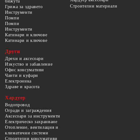
бижута
Строителни материали
Грижа за здравето
Инструменти
Помпи
Помпи
Инструменти
Катинари и ключове
Катинари и ключове
Други
Дрехи и аксесоари
Изкуство и забавление
Офис консумативи
Чанти и куфари
Електроника
Здраве и красота
Хардуер
Водопровод
Огради и заграждения
Аксесоари за инструменти
Електрическо захранване
Отопление, вентилация и
климатични системи
Строителни консумативи