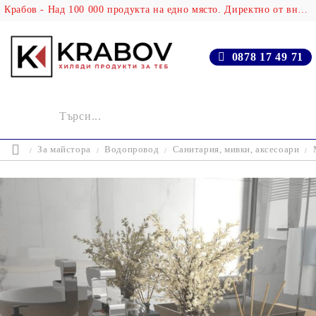
Крабов - Над 100 000 продукта на едно място. Директно от вносителя!
0878 17 49 71
За майстора
Водопровод
Санитария, мивки, аксесоари