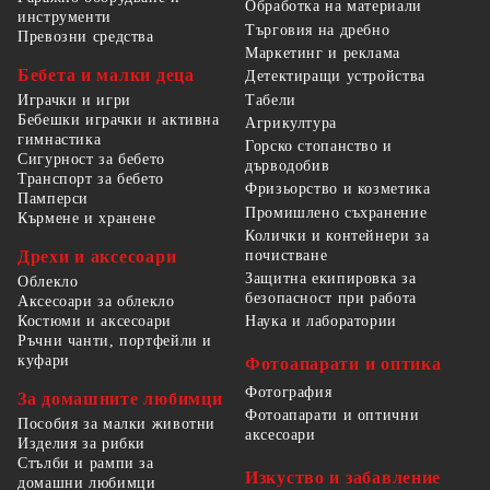
Обработка на материали
инструменти
Търговия на дребно
Превозни средства
Маркетинг и реклама
Бебета и малки деца
Детектиращи устройства
Табели
Играчки и игри
Бебешки играчки и активна
Агрикултура
гимнастика
Горско стопанство и
Сигурност за бебето
дърводобив
Транспорт за бебето
Фризьорство и козметика
Памперси
Промишлено съхранение
Кърмене и хранене
Колички и контейнери за
Дрехи и аксесоари
почистване
Защитна екипировка за
Облекло
безопасност при работа
Аксесоари за облекло
Костюми и аксесоари
Наука и лаборатории
Ръчни чанти, портфейли и
куфари
Фотоапарати и оптика
Фотография
За домашните любимци
Фотоапарати и оптични
Пособия за малки животни
аксесоари
Изделия за рибки
Стълби и рампи за
Изкуство и забавление
домашни любимци