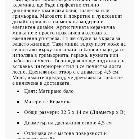
керамика, ще бъде перфектно стилно
допълнение към всяка баня, тоалетна или
гримьорна. Матовото ѝ покритие и луксозният
дизайн придават на мивката модерен и
елегантен дизайн. Артистичната керамична
мивка не е просто практичен аксесоар за
ежедневна употреба. Тя ще служи за украса за
вашето жилище! Тази мивка върху плот може да
се постави върху конзолата за баня и също да се
използва в гримьорната, гаража, кухнята или
работното място. Тя определено ще подхожда на
всякакъв интериорен стил и се почиства доста
лесно. Дренажният отвор е с диаметър 4,5 см.
Моля, имайте предвид, че дренажната тръба не
е включена в доставката.
Цвят: Матирано бяло
Материал: Керамика
Общи размери: 32,5 x 14 см (Диаметър х В)
Диаметър на дренажния отвор: 4,5 см
Отличава се с матова повърхност и
луксозен дизайн