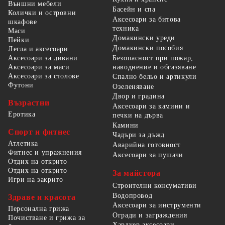
Външни мебели
Басейн и спа
Колички и островни
Аксесоари за битова
шкафове
техника
Маси
Домакински уреди
Пейки
Домакински пособия
Легла и аксесоари
Безопасност при пожар,
Аксесоари за дивани
наводнение и обгазяване
Аксесоари за маси
Аксесоари за столове
Спално бельо и артикули
Футони
Озеленяване
Двор и градина
Възрастни
Аксесоари за камини и
Еротика
печки на дърва
Камини
Спорт и фитнес
Чадъри за дъжд
Атлетика
Аварийна готовност
Фитнес и упражнения
Аксесоари за пушачи
Отдих на открито
Отдих на открито
За майстора
Игри на закрито
Строителни консумативи
Водопровод
Здраве и красота
Аксесоари за инструменти
Персонална грижа
Огради и заграждения
Почистване и грижа за
Хардуер аксесоари