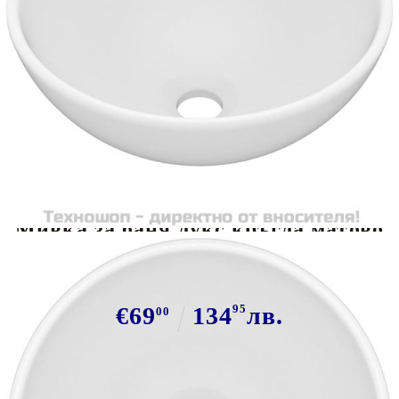
Tweet
Сподели
Мивка за баня лукс кръгла матово
бяла 32,5x14 см керамика
€69
134
95
лв.
00
В наличност: 78 бр.