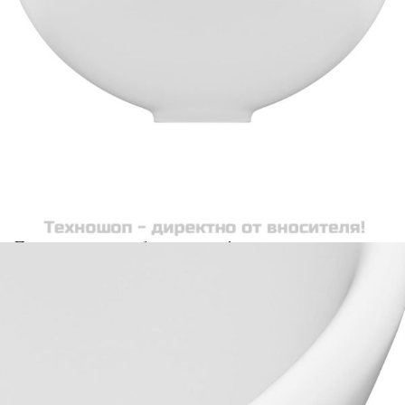
Предоставената таблица е с информационна цел.
Добавете продукта в количката си с бутона "Добави в
количката" и при поръчка ще можете да изберете броя
вноски на кредита.
Acest tabel are caracter informativ. Adăugați produsul în
coșul de cumpărături unde veți putea selecta detaliile
cererii de creditare.
Предоставената таблица е с информационна цел.
Добавете продукта в количката си с бутона "Добави в
количката" и при поръчка ще можете да изберете броя
вноски на кредита.
Предоставената таблица е с информационна цел.
Добавете продукта в количката си с бутона "Добави в
количката" и при поръчка ще можете да изберете броя
вноски на кредита.
Предоставената таблица е с информационна цел.
Добавете продукта в количката си с бутона "Добави в
количката" и при поръчка ще можете да изберете броя
вноски на кредита.