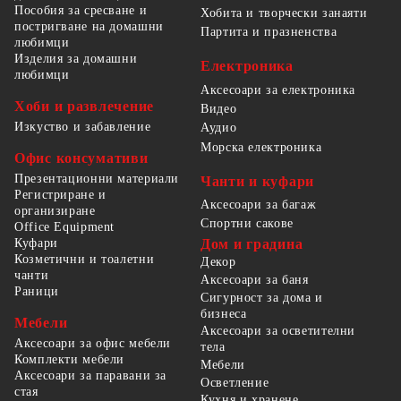
Пособия за сресване и
Хобита и творчески занаяти
постригване на домашни
Партита и празненства
любимци
Изделия за домашни
Електроника
любимци
Аксесоари за електроника
Хоби и развлечение
Видео
Изкуство и забавление
Аудио
Морска електроника
Офис консумативи
Презентационни материали
Чанти и куфари
Регистриране и
Аксесоари за багаж
организиране
Спортни сакове
Office Equipment
Куфари
Дом и градина
Козметични и тоалетни
Декор
чанти
Аксесоари за баня
Раници
Сигурност за дома и
бизнеса
Мебели
Аксесоари за осветителни
Аксесоари за офис мебели
тела
Комплекти мебели
Мебели
Аксесоари за паравани за
Осветление
стая
Кухня и хранене