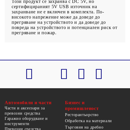
Този продукт се захранва с DC 5V, но
сертифицираният 5V USB източник на
захранване не е включен в комплекта. По-
високото напрежение може да доведе до
прегряване на устройството и да доведе до
повреда на устройството и потенциален риск от
прегряване и пожар.
Автомобили и части
Бизнес и
Части и аксесоари за
промишленост
превозни средства
Ресторантьорство
Гаражно оборудване и
Обработка на материали
инструменти
Търговия на дребно
Превозни средства