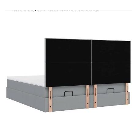
който изисква сертифициран 5V USB захранващ
източник (не е включен).От хигиенни
съображения матракът не може да бъде върнат,
ако опаковката е отстранена или отворена.Само
частта със символ на ножица може да бъде
изрязана и само частта с USB ще продължи да
функционира както преди.
Рамка за легло с табла:
Цвят: Светлосив
Материал: Плат (100% полиестер), метал,
шперплат, инженерно дърво
Общи размери: 203 x 180 x 118/128 см (Д x
Ш x В)
Макс. капацитет на тегло: 280 кг
Съхранение под леглото
Хидравличен механизъм за повдигане
Необходим е монтаж