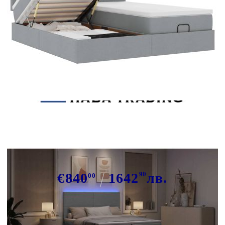
Tweet
Сподели
Османска легло с матраци и LED,
светлосиво, 180x200 см, плат
€840
1642
90
лв.
00
В наличност: 49 бр.