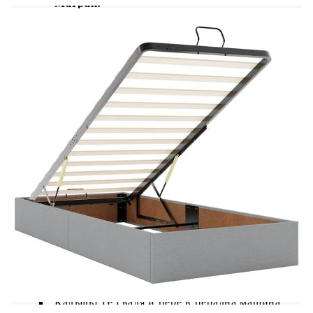
Матрак:
Цвят: Бяло и светлосиво
Материал: Текстил (100% полиестер)
Материал за пълнеж: Покет пружини, пяна
Твърдост: Средна
Размери (всяка): 90 x 200 x 20 см (Ш x Д x
В)
Топ матрак:
Цвят: Бял
Материал на топ матрака: Плат (100%
полиестер)
Материал на пълнежа: Пяна
Размери (всяка): 90 x 200 x 5 см (Ш x Д x
В)
Калъфът се сваля и пере в перална машина