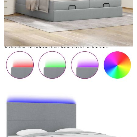
Купи на изплащане
Credit calculator
Османска легло с матраци и LED, светлосиво, 180x200
см, плат
Please select credit institution
Цена на продукта:
€840.00
Extraction of information from credit institutions
Предоставената таблица е с информационна цел.
Добавете продукта в количката си с бутона "Добави в
количката" и при поръчка ще можете да изберете броя
вноски на кредита.
Acest tabel are caracter informativ. Adăugați produsul în
coșul de cumpărături unde veți putea selecta detaliile
cererii de creditare.
Предоставената таблица е с информационна цел.
Добавете продукта в количката си с бутона "Добави в
количката" и при поръчка ще можете да изберете броя
вноски на кредита.
Предоставената таблица е с информационна цел.