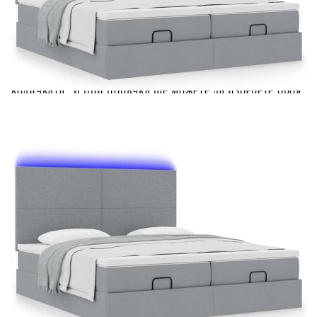
Добавете продукта в количката си с бутона "Добави в
количката" и при поръчка ще можете да изберете броя
вноски на кредита.
Предоставената таблица е с информационна цел.
Добавете продукта в количката си с бутона "Добави в
количката" и при поръчка ще можете да изберете броя
вноски на кредита.
Предоставената таблица е с информационна цел.
Добавете продукта в количката си с бутона "Добави в
количката" и при поръчка ще можете да изберете броя
вноски на кредита.
Когато плащате с NewPay, всъщност NewPay плаща
поръчката Ви вместо Вас. Вие я получавате и
разполагате с три начина да я платите към тях:
Отложено до 30 дни от момента на изпращане на
поръчката без оскъпяване. За покупки на стойност до
400 лв. / €204,52
Плащане на 4 вноски. Заплащате 20% от стойността на
поръчката си на момента с карта. Останалата сума се
разделя на 3 равни месечни вноски без оскъпяване. За
покупки на стойност до 1000 лв. / €511.31