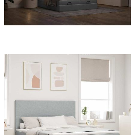
Време за доставка: 5 до 9 дни
Безплатна доставка до адрес при плащане по банков път
Цвят:
Бял
Материал:
Текстил (100% полиестер)
EAN code:
8721158493071
Общи размери:
203 x 180 x 118/128 см (Д x Ш x В)
Дължина:
55 см
Напрежение:
DC 5 V
Материал на пълнежа:
Пяна
Дължина на захранващия кабел:
30 м
Клас на защита:
IP65
Дължина на USB кабела:
150 см
Размери (всяка):
90 x 200 x 5 см (Ш x Д x В)
Материал за пълнеж:
Покет пружини, пяна
Материал на топ матрака:
Плат (100% полиестер)
Макс. капацитет на тегло:
280 кг
Твърдост:
Средна