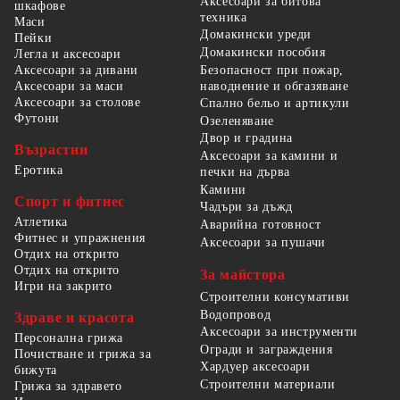
Аксесоари за битова
шкафове
техника
Маси
Домакински уреди
Пейки
Домакински пособия
Легла и аксесоари
Безопасност при пожар,
Аксесоари за дивани
наводнение и обгазяване
Аксесоари за маси
Аксесоари за столове
Спално бельо и артикули
Футони
Озеленяване
Двор и градина
Възрастни
Аксесоари за камини и
Еротика
печки на дърва
Камини
Спорт и фитнес
Чадъри за дъжд
Атлетика
Аварийна готовност
Фитнес и упражнения
Аксесоари за пушачи
Отдих на открито
Отдих на открито
За майстора
Игри на закрито
Строителни консумативи
Водопровод
Здраве и красота
Аксесоари за инструменти
Персонална грижа
Огради и заграждения
Почистване и грижа за
Хардуер аксесоари
бижута
Строителни материали
Грижа за здравето