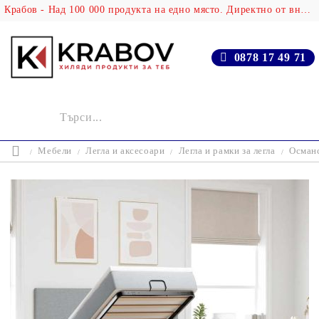
Крабов - Над 100 000 продукта на едно място. Директно от вносителя!
0878 17 49 71
Мебели
Легла и аксесоари
Легла и рамки за легла
Османс