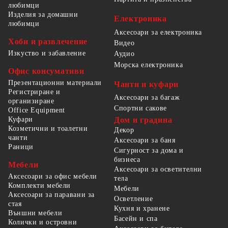
любимци
Изделия за домашни
Електроника
любимци
Аксесоари за електроника
Хоби и развлечение
Видео
Изкуство и забавление
Аудио
Морска електроника
Офис консумативи
Презентационни материали
Чанти и куфари
Регистриране и
Аксесоари за багаж
организиране
Спортни сакове
Office Equipment
Куфари
Дом и градина
Козметични и тоалетни
Декор
чанти
Аксесоари за баня
Раници
Сигурност за дома и
бизнеса
Мебели
Аксесоари за осветителни
Аксесоари за офис мебели
тела
Комплекти мебели
Мебели
Аксесоари за паравани за
Осветление
стая
Кухня и хранене
Външни мебели
Басейн и спа
Колички и островни