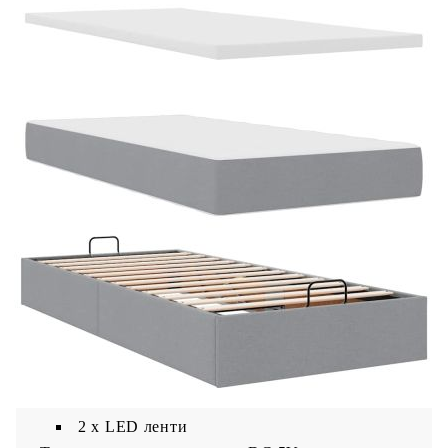
LED лента:
Дължина: 55 см
Напрежение: DC 5 V
Дължина на USB кабела: 150 см
Дължина на захранващия кабел: 30 м
Клас на защита: IP65
Със символ за рязане с ножица
Доставката съдържа:
2 x рамка за легло
1 x Табла
2 x Матрака
2 х Топ матрак
2 x LED ленти