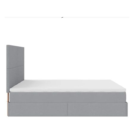
поддържа тялото индивидуално.Достатъчно
място за съхранение под леглото: Благодарение
на хидравличния повдигащ механизъм рамката
на леглото предлага обширно пространство за
съхранение под леглото, което увеличава
пространството, без да заема допълнителна
площ. Само с едно издърпване на дръжката
основата на ламелите се повдига плавно, което
ви позволява да прибирате вещите си бързо и
без усилие.Удобен горен матрак: Този топ
матрак подобрява опората и комфорта със
своята мека, дишаща повърхност, като
същевременно удължава живота на вашия
матрак. Подвижният му калъф позволява лесно
изпиране, което прави поддръжката лесна.LED
светлини за приятна атмосфера: Това легло
разполага с LED светлини, които могат лесно да
се регулират, за да се създаде персонализирано
светлинно шоу. Можете да персонализирате
режимите, цветовете и яркостта, за да
подобрите атмосферата на вашето вътрешно
пространство. Добре е да се знае:Това двойно
легло се състои от две единични легла, като
всяка ламелна основа може да се повдига
самостоятелно.Продуктът има USB конектор,