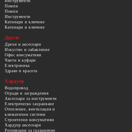
Инструменти
Помпи
Помпи
Инструменти
Катинари и ключове
Катинари и ключове
Други
Дрехи и аксесоари
Изкуство и забавление
Офис консумативи
Чанти и куфари
Електроника
Здраве и красота
Хардуер
Водопровод
Огради и заграждения
Аксесоари за инструменти
Електрическо захранване
Отопление, вентилация и
климатични системи
Строителни консумативи
Хардуер аксесоари
Резервоари за съхранение