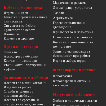
Маркетинг и реклама
Бебета и малки деца
Детектиращи устройства
Табели
Играчки и игри
Бебешки играчки и активна
Агрикултура
гимнастика
Горско стопанство и
Сигурност за бебето
дърводобив
Транспорт за бебето
Фризьорство и козметика
Памперси
Промишлено съхранение
Кърмене и хранене
Колички и контейнери за
Дрехи и аксесоари
почистване
Защитна екипировка за
Облекло
безопасност при работа
Аксесоари за облекло
Костюми и аксесоари
Наука и лаборатории
Ръчни чанти, портфейли и
куфари
Фотоапарати и оптика
Фотография
За домашните любимци
Фотоапарати и оптични
Пособия за малки животни
аксесоари
Изделия за рибки
Стълби и рампи за
Изкуство и забавление
домашни любимци
Пособия за сресване и
Хобита и творчески занаяти
постригване на домашни
Партита и празненства