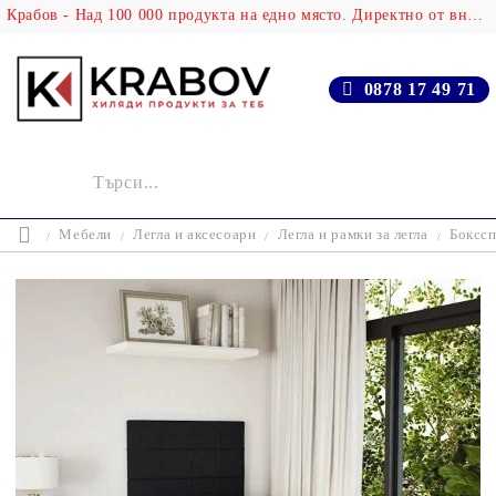
Крабов - Над 100 000 продукта на едно място. Директно от вносителя!
0878 17 49 71
Мебели
Легла и аксесоари
Легла и рамки за легла
Бокссп