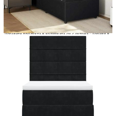
Предоставената таблица е с информационна цел.
Добавете продукта в количката си с бутона "Добави в
количката" и при поръчка ще можете да изберете броя
вноски на кредита.
Предоставената таблица е с информационна цел.
Добавете продукта в количката си с бутона "Добави в
количката" и при поръчка ще можете да изберете броя
вноски на кредита.
Когато плащате с NewPay, всъщност NewPay плаща
поръчката Ви вместо Вас. Вие я получавате и
разполагате с три начина да я платите към тях:
Отложено до 30 дни от момента на изпращане на
поръчката без оскъпяване. За покупки на стойност до
400 лв. / €204,52
Плащане на 4 вноски. Заплащате 20% от стойността на
поръчката си на момента с карта. Останалата сума се
разделя на 3 равни месечни вноски без оскъпяване. За
покупки на стойност до 1000 лв. / €511.31
Плащане на 6 вноски. Стойността на поръчката се
разпределя в 6 равни месечни вноски с оскъпяване. За
покупки на стойност до 2000 лв. / €1022.61