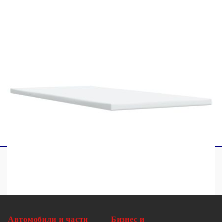
1 х Топ матрак
1 x LED лента
Този продукт се захранва с DC 5V, но
сертифицираният 5V USB източник на
захранване не е включен в комплекта. По-
високото напрежение може да доведе до
прегряване на устройството и да доведе до
повреда на устройството и потенциален риск от
прегряване и пожар.
Автомобили и части
Бизнес и