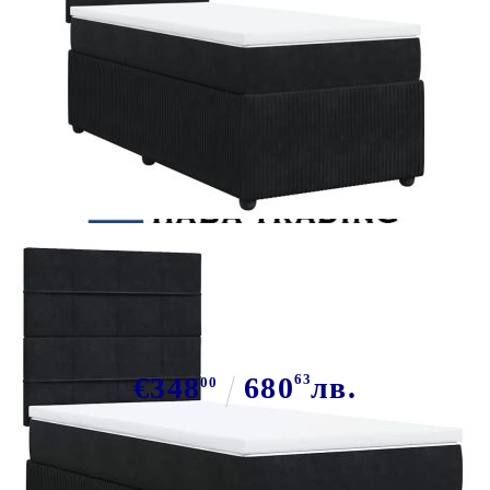
Tweet
Сподели
Боксспринг легло с матрак, черно,
80x200 см, кадифе
€348
680
63
лв.
00
В наличност: 49 бр.