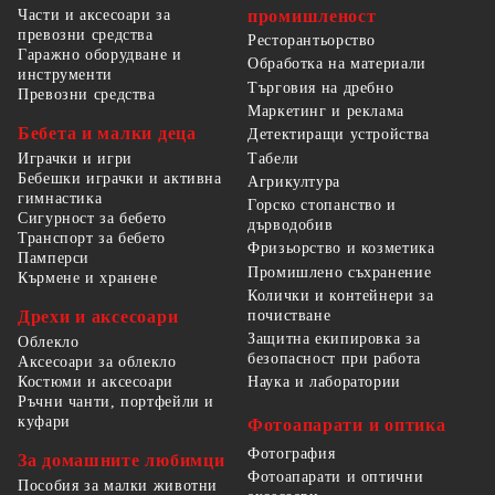
Части и аксесоари за
промишленост
превозни средства
Ресторантьорство
Гаражно оборудване и
Обработка на материали
инструменти
Търговия на дребно
Превозни средства
Маркетинг и реклама
Бебета и малки деца
Детектиращи устройства
Табели
Играчки и игри
Бебешки играчки и активна
Агрикултура
гимнастика
Горско стопанство и
Сигурност за бебето
дърводобив
Транспорт за бебето
Фризьорство и козметика
Памперси
Промишлено съхранение
Кърмене и хранене
Колички и контейнери за
Дрехи и аксесоари
почистване
Защитна екипировка за
Облекло
безопасност при работа
Аксесоари за облекло
Костюми и аксесоари
Наука и лаборатории
Ръчни чанти, портфейли и
куфари
Фотоапарати и оптика
Фотография
За домашните любимци
Фотоапарати и оптични
Пособия за малки животни