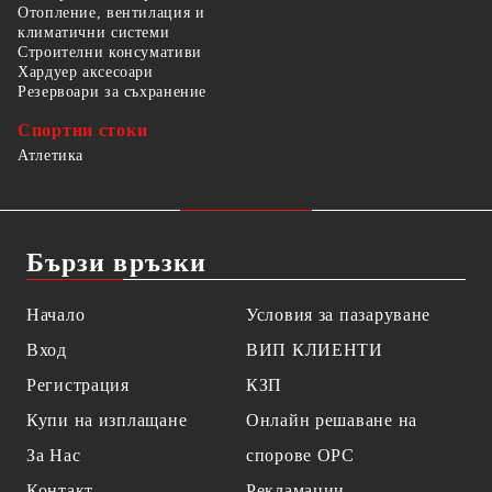
Отопление, вентилация и
климатични системи
Строителни консумативи
Хардуер аксесоари
Резервоари за съхранение
Спортни стоки
Атлетика
Бързи връзки
Начало
Условия за пазаруване
Вход
ВИП КЛИЕНТИ
Регистрация
КЗП
Купи на изплащане
Онлайн решаване на
За Нас
спорове OPC
Контакт
Рекламации