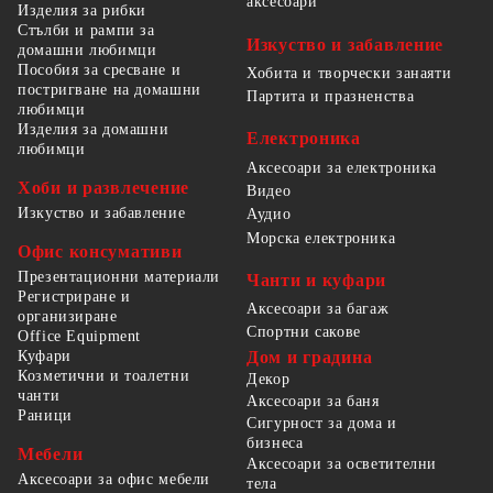
аксесоари
Изделия за рибки
Стълби и рампи за
Изкуство и забавление
домашни любимци
Пособия за сресване и
Хобита и творчески занаяти
постригване на домашни
Партита и празненства
любимци
Изделия за домашни
Електроника
любимци
Аксесоари за електроника
Хоби и развлечение
Видео
Изкуство и забавление
Аудио
Морска електроника
Офис консумативи
Презентационни материали
Чанти и куфари
Регистриране и
Аксесоари за багаж
организиране
Спортни сакове
Office Equipment
Куфари
Дом и градина
Козметични и тоалетни
Декор
чанти
Аксесоари за баня
Раници
Сигурност за дома и
бизнеса
Мебели
Аксесоари за осветителни
Аксесоари за офис мебели
тела