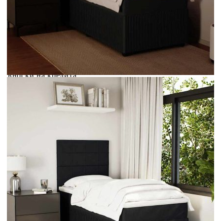
Credit calculator
Боксспринг легло с матрак, черно, 80x200 см, кадифе
Please select credit institution
Цена на продукта:
€348.00
Extraction of information from credit institutions
Предоставената таблица е с информационна цел.
Добавете продукта в количката си с бутона "Добави в
количката" и при поръчка ще можете да изберете броя
вноски на кредита.
Acest tabel are caracter informativ. Adăugați produsul în
coșul de cumpărături unde veți putea selecta detaliile
cererii de creditare.
Предоставената таблица е с информационна цел.
Добавете продукта в количката си с бутона "Добави в
количката" и при поръчка ще можете да изберете броя
вноски на кредита.
Предоставената таблица е с информационна цел.
Добавете продукта в количката си с бутона "Добави в
количката" и при поръчка ще можете да изберете броя
вноски на кредита.