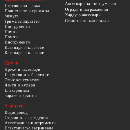
Аксесоари за инструменти
Персонална грижа
Огради и заграждения
Почистване и грижа за
Хардуер аксесоари
бижута
Строителни материали
Грижа за здравето
Инструменти
Помпи
Помпи
Инструменти
Катинари и ключове
Катинари и ключове
Други
Дрехи и аксесоари
Изкуство и забавление
Офис консумативи
Чанти и куфари
Електроника
Здраве и красота
Хардуер
Водопровод
Огради и заграждения
Аксесоари за инструменти
Електрическо захранване