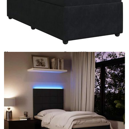
Време за доставка: 5 до 9 дни
Безплатна доставка до адрес при плащане по банков път
Цвят:
Бял
Материал:
Текстил (100% полиестер)
Размери:
80 x 200 x 5 см (Ш x Д x В)
EAN code:
8721102793745
Дължина:
55 см
Напрежение:
DC 5 V
Материал на пълнежа:
Пяна
Дължина на захранващия кабел:
30 м
Клас на защита:
IP65
Дължина на USB кабела:
150 см
Материал за пълнеж:
Покет пружини, пяна
Твърдост:
Средна
Купи на изплащане