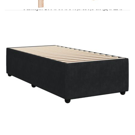
Размери: 200 x 80 x 140,5/150,5 см (Д x Ш x
В)
Удебелени пластмасови крака
Необходим е монтаж
Матрак:
Цвят: Бяло и черно
Материал: Кадифе (100% полиестер)
Материал за пълнеж: Покет пружини, пяна
Твърдост: Средна
Размери: 80 x 200 x 20 см (Ш x Д x В)
Топ матрак:
Цвят: Бял
Материал: Текстил (100% полиестер)