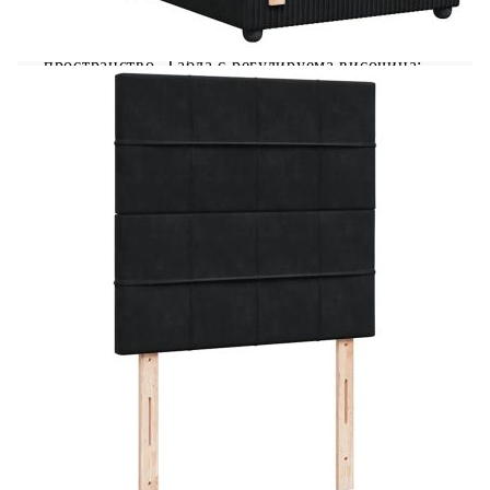
светлинно шоу. Можете да персонализирате
режимите, цветовете и яркостта, за да
подобрите атмосферата на вашето вътрешно
пространство. Табла с регулируема височина:
Таблата се регулира на височина, за да отговаря
на вашите предпочитания. Удобен горен матрак:
Този топ матрак подобрява опората и комфорта
със своята мека, дишаща повърхност, като
същевременно удължава живота на вашия
матрак. Подвижният му калъф позволява лесно
изпиране, което прави поддръжката лесна.
Добре е да се знае: Продуктът има USB
конектор, който изисква сертифициран 5V USB
захранващ източник (не е включен). От
хигиенни съображения матракът не може да
бъде върнат, ако опаковката е отстранена или
отворена. Само частта със символ на ножица
може да бъде изрязана и само частта с USB ще
продължи да функционира както преди.
Рамка за легло с табла:
Цвят: Черен
Материал: Кадифе (100% полиестер),
шперплат, инженерно дърво