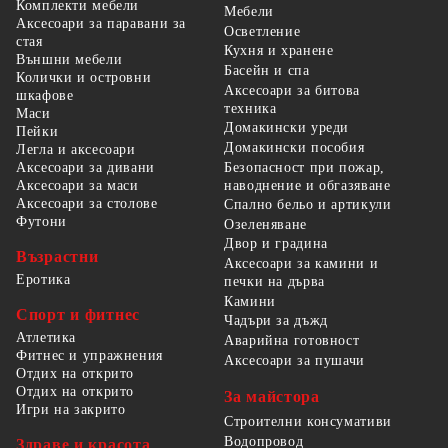
Комплекти мебели
Мебели
Аксесоари за паравани за
Осветление
стая
Кухня и хранене
Външни мебели
Басейн и спа
Колички и островни
Аксесоари за битова
шкафове
техника
Маси
Домакински уреди
Пейки
Домакински пособия
Легла и аксесоари
Безопасност при пожар,
Аксесоари за дивани
наводнение и обгазяване
Аксесоари за маси
Аксесоари за столове
Спално бельо и артикули
Футони
Озеленяване
Двор и градина
Възрастни
Аксесоари за камини и
Еротика
печки на дърва
Камини
Спорт и фитнес
Чадъри за дъжд
Атлетика
Аварийна готовност
Фитнес и упражнения
Аксесоари за пушачи
Отдих на открито
Отдих на открито
За майстора
Игри на закрито
Строителни консумативи
Водопровод
Здраве и красота