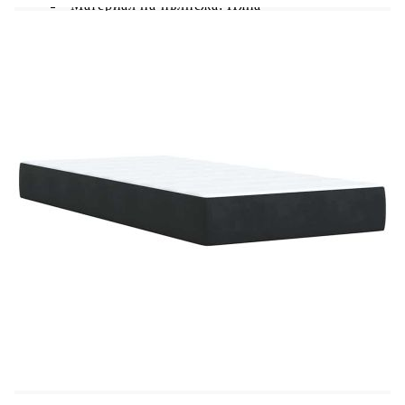
Материал на пълнежа: Пяна
Размери: 80 x 200 x 5 см (Ш x Д x В)
Калъфът се сваля и пере в перална машина
LED лента:
Дължина: 55 см
Напрежение: DC 5 V
Дължина на USB кабела: 150 см
Дължина на захранващия кабел: 30 м
Клас на защита: IP65
Със символ за рязане с ножица
Доставката съдържа:
1 x Рамка за легло
1 x Табла
1 x Матрак