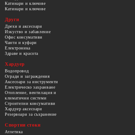
Катинари и ключове
Катинари и ключове
Други
Дрехи и аксесоари
Изкуство и забавление
Офис консумативи
Чанти и куфари
Електроника
Здраве и красота
Хардуер
Водопровод
Огради и заграждения
Аксесоари за инструменти
Електрическо захранване
Отопление, вентилация и
климатични системи
Строителни консумативи
Хардуер аксесоари
Резервоари за съхранение
Спортни стоки
Атлетика