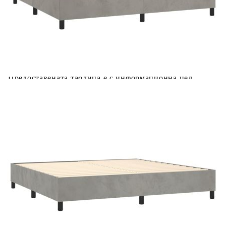
Купи на изплащане
Credit calculator
Боксспринг легло с матрак и LED, светлосиво,
200x200 см, кадифе
Please select credit institution
Цена на продукта:
€652.00
Extraction of information from credit institutions
Предоставената таблица е с информационна цел.
Добавете продукта в количката си с бутона "Добави в
количката" и при поръчка ще можете да изберете броя
вноски на кредита.
Acest tabel are caracter informativ. Adăugați produsul în
coșul de cumpărături unde veți putea selecta detaliile
cererii de creditare.
Предоставената таблица е с информационна цел.
Добавете продукта в количката си с бутона "Добави в
количката" и при поръчка ще можете да изберете броя
вноски на кредита.
Предоставената таблица е с информационна цел.
Добавете продукта в количката си с бутона "Добави в