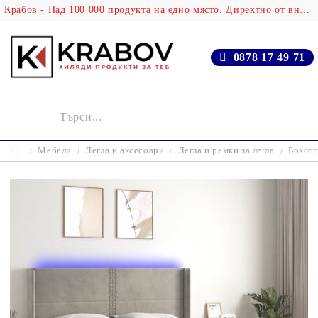
Крабов - Над 100 000 продукта на едно място. Директно от вносителя!
0878 17 49 71
Мебели
Легла и аксесоари
Легла и рамки за легла
Бокссп