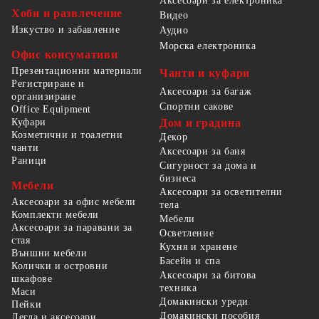
Аксесоари за електроника
Хоби и развлечение
Видео
Изкуство и забавление
Аудио
Морска електроника
Офис консумативи
Презентационни материали
Чанти и куфари
Регистриране и
Аксесоари за багаж
организиране
Спортни сакове
Office Equipment
Куфари
Дом и градина
Козметични и тоалетни
Декор
чанти
Аксесоари за баня
Раници
Сигурност за дома и
бизнеса
Мебели
Аксесоари за осветителни
Аксесоари за офис мебели
тела
Комплекти мебели
Мебели
Аксесоари за паравани за
Осветление
стая
Кухня и хранене
Външни мебели
Басейн и спа
Колички и островни
Аксесоари за битова
шкафове
техника
Маси
Домакински уреди
Пейки
Домакински пособия
Легла и аксесоари