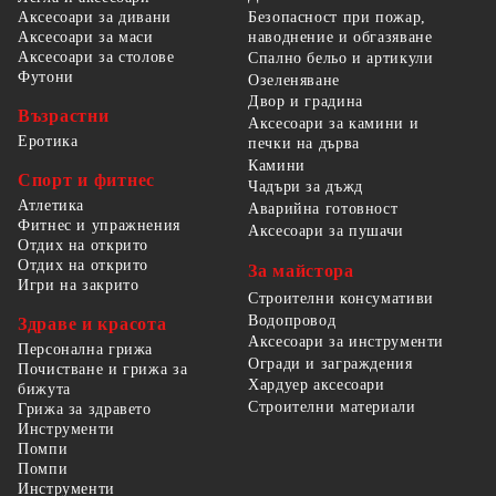
Безопасност при пожар,
Аксесоари за дивани
наводнение и обгазяване
Аксесоари за маси
Аксесоари за столове
Спално бельо и артикули
Футони
Озеленяване
Двор и градина
Възрастни
Аксесоари за камини и
Еротика
печки на дърва
Камини
Спорт и фитнес
Чадъри за дъжд
Атлетика
Аварийна готовност
Фитнес и упражнения
Аксесоари за пушачи
Отдих на открито
Отдих на открито
За майстора
Игри на закрито
Строителни консумативи
Водопровод
Здраве и красота
Аксесоари за инструменти
Персонална грижа
Огради и заграждения
Почистване и грижа за
Хардуер аксесоари
бижута
Строителни материали
Грижа за здравето
Инструменти
Помпи
Помпи
Инструменти