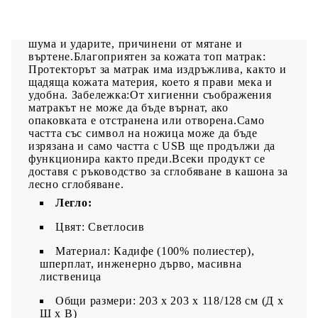
много високото си качество, като същевременно
осигуряват високо ниво на издръжливост и
адаптивност. Те могат ефективно да абсорбират
шума и ударите, причинени от мятане и
въртене.Благоприятен за кожата топ матрак:
Протекторът за матрак има издръжлива, както и
щадяща кожата материя, което я прави мека и
удобна. Забележка:От хигиенни съображения
матракът не може да бъде върнат, ако
опаковката е отстранена или отворена.Само
частта със символ на ножица може да бъде
изрязана и само частта с USB ще продължи да
функционира както преди.Всеки продукт се
доставя с ръководство за сглобяване в кашона за
лесно сглобяване.
Легло:
Цвят: Светлосив
Материал: Кадифе (100% полиестер),
шперплат, инженерно дърво, масивна
лиственица
Общи размери: 203 x 203 x 118/128 см (Д x
Ш x В)