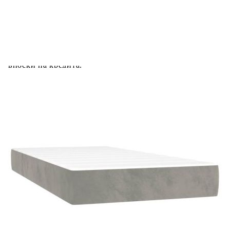
количката" и при поръчка ще можете да изберете броя
вноски на кредита.
Предоставената таблица е с информационна цел.
Добавете продукта в количката си с бутона "Добави в
количката" и при поръчка ще можете да изберете броя
вноски на кредита.
Предоставената таблица е с информационна цел.
Добавете продукта в количката си с бутона "Добави в
количката" и при поръчка ще можете да изберете броя
вноски на кредита.
Когато плащате с NewPay, всъщност NewPay плаща
поръчката Ви вместо Вас. Вие я получавате и
разполагате с три начина да я платите към тях:
Отложено до 30 дни от момента на изпращане на
поръчката без оскъпяване. За покупки на стойност до
400 лв. / €204,52
Плащане на 4 вноски. Заплащате 20% от стойността на
поръчката си на момента с карта. Останалата сума се
разделя на 3 равни месечни вноски без оскъпяване. За
покупки на стойност до 1000 лв. / €511.31
Плащане на 6 вноски. Стойността на поръчката се