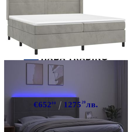
Tweet
Сподели
Боксспринг легло с матрак и LED,
светлосиво, 200x200 см, кадифе
€652
1275
20
лв.
00
В наличност: 6 бр.