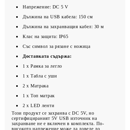
Напрежение: DC 5 V
Дължина на USB кабела: 150 см
Дължина на захранващия кабел: 30 м
Клас на защита: IP65
Със символ за рязане с ножица
Доставката съдържа:
1 x Рамка за легло
1 х Табла с уши
2 x Матрака
1 х Топ матрак
2 x LED ленти
Този продукт се захранва с DC 5V, но
сертифицираният 5V USB източник на
захранване не е включен в комплекта. По-
високото напрежение може да доведе до