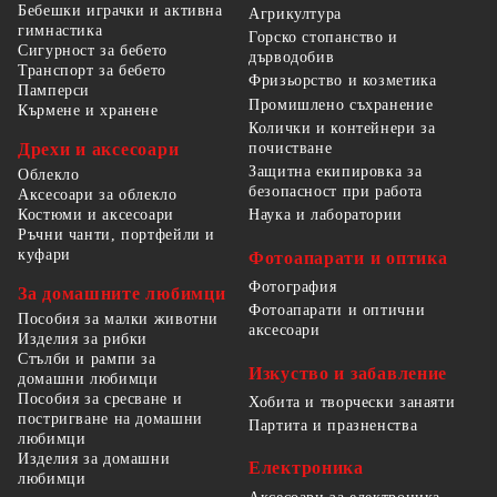
Бебешки играчки и активна
Агрикултура
гимнастика
Горско стопанство и
Сигурност за бебето
дърводобив
Транспорт за бебето
Фризьорство и козметика
Памперси
Промишлено съхранение
Кърмене и хранене
Колички и контейнери за
Дрехи и аксесоари
почистване
Защитна екипировка за
Облекло
безопасност при работа
Аксесоари за облекло
Костюми и аксесоари
Наука и лаборатории
Ръчни чанти, портфейли и
куфари
Фотоапарати и оптика
Фотография
За домашните любимци
Фотоапарати и оптични
Пособия за малки животни
аксесоари
Изделия за рибки
Стълби и рампи за
Изкуство и забавление
домашни любимци
Пособия за сресване и
Хобита и творчески занаяти
постригване на домашни
Партита и празненства
любимци
Изделия за домашни
Електроника
любимци