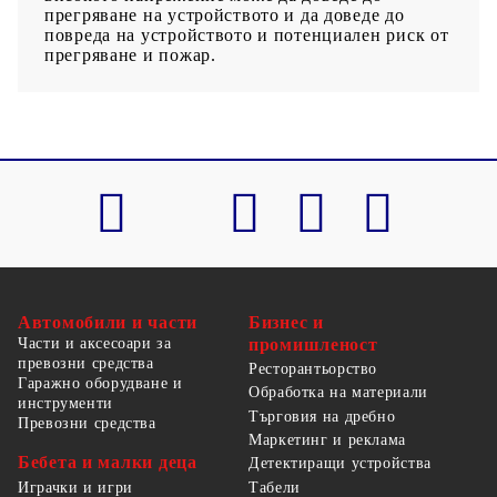
прегряване на устройството и да доведе до
повреда на устройството и потенциален риск от
прегряване и пожар.
Автомобили и части
Бизнес и
Части и аксесоари за
промишленост
превозни средства
Ресторантьорство
Гаражно оборудване и
Обработка на материали
инструменти
Търговия на дребно
Превозни средства
Маркетинг и реклама
Бебета и малки деца
Детектиращи устройства
Табели
Играчки и игри