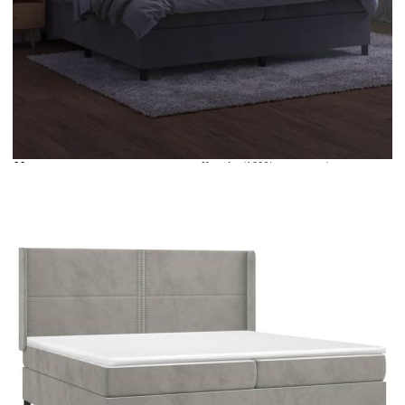
Време за доставка: 5 до 9 дни
Безплатна доставка до адрес при плащане по банков път
Цвят:
Бял
Материал:
Кадифе (100% полиестер)
Размери:
200 x 200 x 5 см (Ш x Д x В)
EAN code:
8720287361329
Общи размери:
203 x 203 x 118/128 см (Д x Ш x В)
Напрежение:
DC 5 V
Материал на пълнежа:
Пяна
Дължина на захранващия кабел:
30 м
Клас на защита:
IP65
Размери (всеки):
100 x 200 x 20 см (Ш x Д x В)
Дължина на USB кабела:
150 см
Материал за пълнеж:
Покет пружини, пяна
Материал на топ матрака:
Плат (100% полиестер)
Дължина (всяка):
55 см