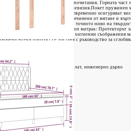
ра на височина според вашите предпочитания. Горната част 
леглото, за да четете или гледате телевизия.Покет пружине
о високото си качество, като същевременно осигуряват ви
да абсорбират шума и ударите, причинени от мятане и вър
урява допълнителна стабилност и точното ниво на твърдост
ли корем.Благоприятен за кожата топ матрак: Протекторът з
рави мека и удобна. Забележка:От хигиенни съображения ма
творена.Всеки продукт се доставя с ръководство за сглобяв
тер), масивна лиственица, шперплат, инженерно дърво
 см (Д x Ш x В)
иестер)
пружини, пяна
Ш x Д x В)