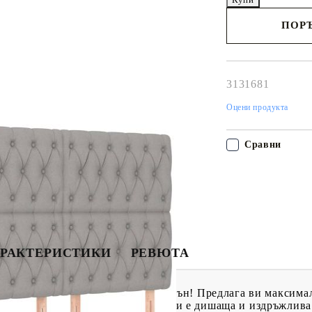
ПОРЪ
Наш представител 
свърже с Вас в рам
работния ден!
3131681
Оцени продукта
Сравни
РАКТЕРИСТИКИ
РЕВЮТА
, за да се насладите на спокоен сън! Предлага ви максима
ичава със семпъл и изчистен вид и е дишаща и издръжлива.