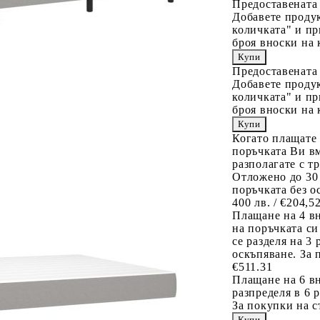
Предоставената
Добавете продук
количката" и пр
броя вноски на 
Предоставената
Добавете продук
количката" и пр
броя вноски на 
Когато плащате
поръчката Ви вм
разполагате с т
Отложено до 30
поръчката без о
400 лв. / €204,5
Плащане на 4 в
на поръчката си
се разделя на 3
оскъпяване. За 
€511.31
Плащане на 6 вн
разпределя в 6 
За покупки на с