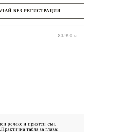
ЧАЙ БЕЗ РЕГИСТРАЦИЯ
ще се
ките на
80.990
кг
лен релакс и приятен сън.
Практична табла за глава: