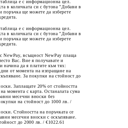
 таблица е с информационна цел.
та в количката си с бутона "Добави в
и поръчка ще можете да изберете
кредита.
 таблица е с информационна цел.
та в количката си с бутона "Добави в
и поръчка ще можете да изберете
кредита.
 с NewPay, всъщност NewPay плаща
есто Вас. Вие я получавате и
ри начина да я платите към тях:
 дни от момента на изпращане на
скъпяване. За покупки на стойност до
2
носки. Заплащате 20% от стойността
 на момента с карта. Останалата сума
 равни месечни вноски без
покупки на стойност до 1000 лв. /
оски. Стойността на поръчката се
равни месечни вноски с оскъпяване.
тойност до 2000 лв. / €1022.61