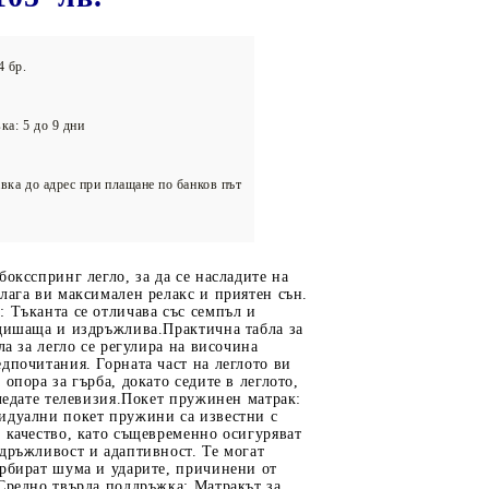
олейбол
4 бр.
ка: 5 до 9 дни
вка до адрес при плащане по банков път
боксспринг легло, за да се насладите на
лага ви максимален релакс и приятен сън.
 Тъканта се отличава със семпъл и
 дишаща и издръжлива.Практична табла за
ла за легло се регулира на височина
дпочитания. Горната част на леглото ви
 опора за гърба, докато седите в леглото,
гледате телевизия.Покет пружинен матрак:
идуални покет пружини са известни с
 качество, като същевременно осигуряват
дръжливост и адаптивност. Те могат
орбират шума и ударите, причинени от
Средно твърда поддръжка: Матракът за