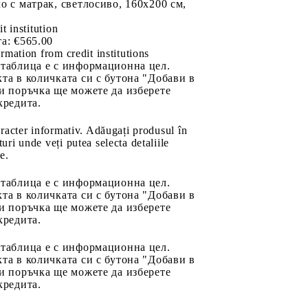
о с матрак, светлосиво, 160x200 см,
it institution
а:
€565.00
rmation from credit institutions
 таблица е с информационна цел.
та в количката си с бутона "Добави в
и поръчка ще можете да изберете
кредита.
aracter informativ. Adăugați produsul în
uri unde veți putea selecta detaliile
e.
 таблица е с информационна цел.
та в количката си с бутона "Добави в
и поръчка ще можете да изберете
кредита.
 таблица е с информационна цел.
та в количката си с бутона "Добави в
и поръчка ще можете да изберете
кредита.