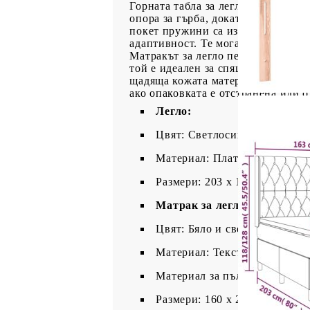
Горната табла за легло се регули
опора за гърба, докато седите в 
покет пружини са известни с мног
адаптивност. Те могат ефективно 
Матракът за легло перфектно осиг
той е идеален за спящи по гръб и
щадяща кожата материя, което я п
ако опаковката е отстранена или о
Легло:
Цвят: Светлосив
Материал: Плат (100% полиес
Размери: 203 x 163 x 118/128
Матрак за легло:
Цвят: Бяло и светлосиво
Материал: Текстил (100% пол
Материал за пълнеж: Покет 
Размери: 160 x 200 x 20 см (