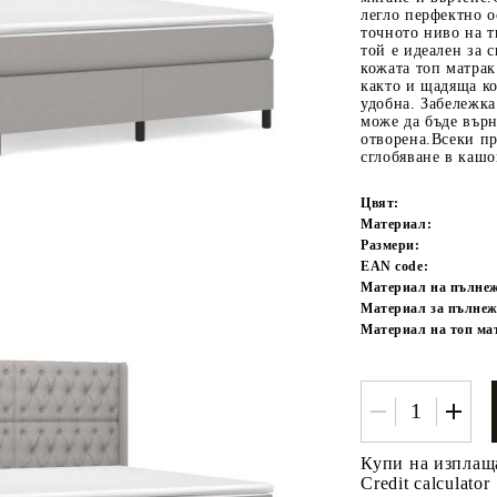
легло перфектно о
точното ниво на т
той е идеален за 
кожата топ матрак
както и щадяща ко
удобна. Забележк
може да бъде върн
отворена.Всеки пр
сглобяване в кашо
Цвят:
Tweet
одели
Материал:
Размери:
EAN code:
Материал на пълне
Материал за пълнеж
Материал на топ ма
Купи на изплащ
Credit calculator