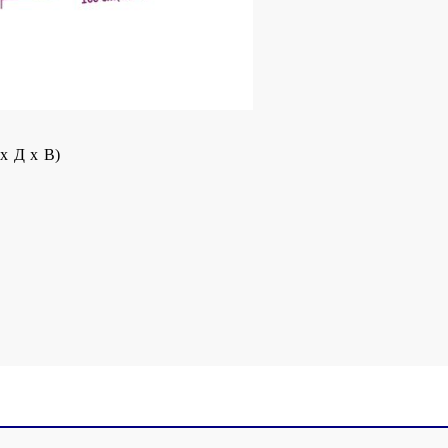
ат (100% полиестер)
x Д x В)