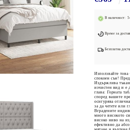
Подложки за фитнес уреди
В
Лостове за набиране
В наличност: 5
Силови кули
Йога и пилатес
Време за достав
Безплатна доста
Използвайте това 
спокоен сън! Пред
Издържлива тъкан:
изчистен вид и е
глава: Горната таб
според вашите пре
осигурява отлична
за да четете или 
Вградените индив
много високото си
високо ниво на из
ефективно да абс
мятане и въртене.