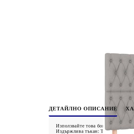
ДЕТАЙЛНО ОПИСАНИЕ
ХА
Използвайте това боксспринг легло
Издържлива тъкан: Тъканта се отл