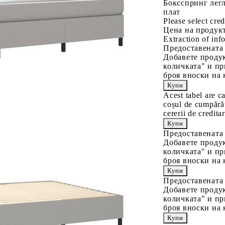
Боксспринг легл
плат
Please select cred
Цена на продукт
Extraction of info
Предоставената
Добавете продук
количката" и пр
броя вноски на 
Acest tabel are c
coșul de cumpărăt
cererii de creditar
Предоставената
Добавете продук
количката" и пр
броя вноски на 
Предоставената
Добавете продук
количката" и пр
броя вноски на 