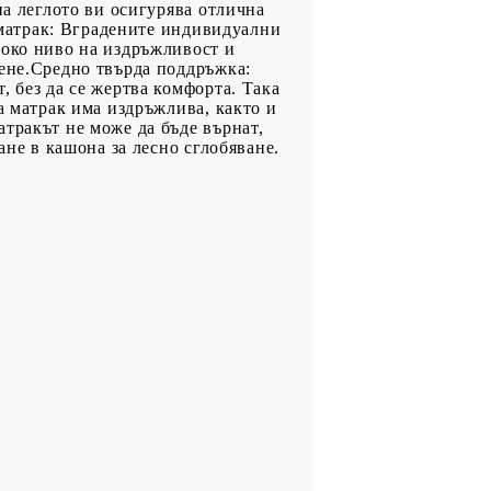
на леглото ви осигурява отлична
н матрак: Вградените индивидуални
соко ниво на издръжливост и
тене.Средно твърда поддръжка:
, без да се жертва комфорта. Така
а матрак има издръжлива, както и
тракът не може да бъде върнат,
ане в кашона за лесно сглобяване.