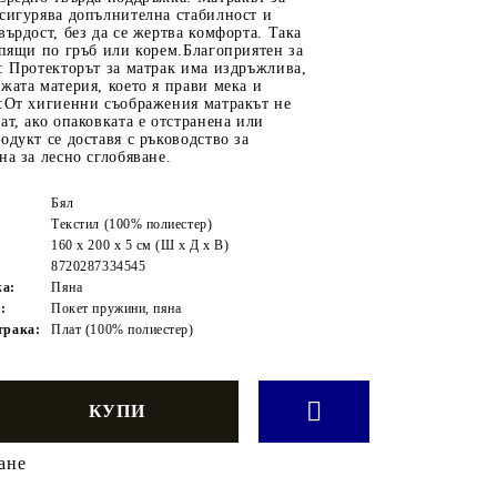
сигурява допълнителна стабилност и
върдост, без да се жертва комфорта. Така
спящи по гръб или корем.Благоприятен за
: Протекторът за матрак има издръжлива,
жата материя, което я прави мека и
а:От хигиенни съображения матракът не
ат, ако опаковката е отстранена или
одукт се доставя с ръководство за
на за лесно сглобяване.
Бял
Текстил (100% полиестер)
160 x 200 x 5 см (Ш x Д x В)
8720287334545
жа:
Пяна
:
Покет пружини, пяна
трака:
Плат (100% полиестер)
ане