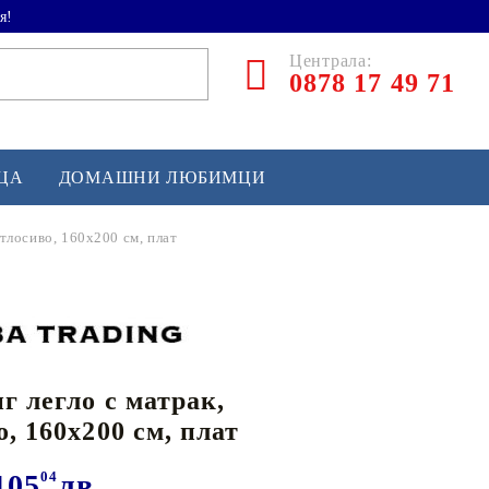
я!
Централа:
0878 17 49 71
ЕЦА
ДОМАШНИ ЛЮБИМЦИ
етлосиво, 160x200 см, плат
ТЛЕТИКА
аскетбол
кс и бойни изкуства
г легло с матрак,
йзбол и софтбол
, 160x200 см, плат
кей и лакрос
сновно спортно оборудване
105
04
лв.