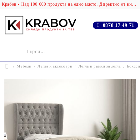
Крабов - Над 100 000 продукта на едно място. Директно от вносителя!
0878 17 49 71
Мебели
Легла и аксесоари
Легла и рамки за легла
Бокссп