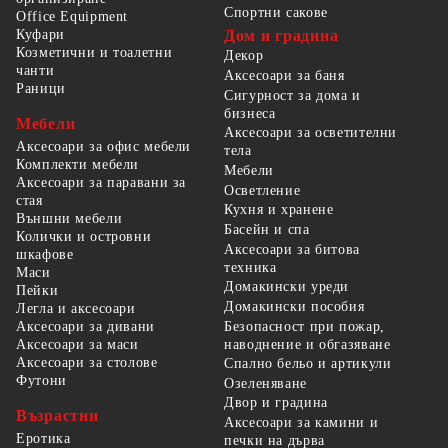
Спортни сакове
Office Equipment
Куфари
Дом и градина
Козметични и тоалетни
Декор
чанти
Аксесоари за баня
Раници
Сигурност за дома и
бизнеса
Мебели
Аксесоари за осветителни
Аксесоари за офис мебели
тела
Комплекти мебели
Мебели
Аксесоари за паравани за
Осветление
стая
Кухня и хранене
Външни мебели
Басейн и спа
Колички и островни
Аксесоари за битова
шкафове
техника
Маси
Домакински уреди
Пейки
Домакински пособия
Легла и аксесоари
Безопасност при пожар,
Аксесоари за дивани
наводнение и обгазяване
Аксесоари за маси
Аксесоари за столове
Спално бельо и артикули
Футони
Озеленяване
Двор и градина
Възрастни
Аксесоари за камини и
Еротика
печки на дърва