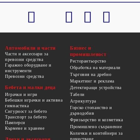
Автомобили и части
Бизнес и
Части и аксесоари за
промишленост
превозни средства
Ресторантьорство
Гаражно оборудване и
Обработка на материали
инструменти
Търговия на дребно
Превозни средства
Маркетинг и реклама
Бебета и малки деца
Детектиращи устройства
Табели
Играчки и игри
Бебешки играчки и активна
Агрикултура
гимнастика
Горско стопанство и
Сигурност за бебето
дърводобив
Транспорт за бебето
Фризьорство и козметика
Памперси
Промишлено съхранение
Кърмене и хранене
Колички и контейнери за
Дрехи и аксесоари
почистване