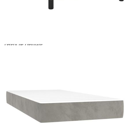
Extraction of information from credit institutions
Предоставената таблица е с информационна цел.
Добавете продукта в количката си с бутона "Добави в
количката" и при поръчка ще можете да изберете броя
вноски на кредита.
Acest tabel are caracter informativ. Adăugați produsul în
coșul de cumpărături unde veți putea selecta detaliile
cererii de creditare.
Предоставената таблица е с информационна цел.
Добавете продукта в количката си с бутона "Добави в
количката" и при поръчка ще можете да изберете броя
вноски на кредита.
Предоставената таблица е с информационна цел.
Добавете продукта в количката си с бутона "Добави в
количката" и при поръчка ще можете да изберете броя
вноски на кредита.
Предоставената таблица е с информационна цел.
Добавете продукта в количката си с бутона "Добави в
количката" и при поръчка ще можете да изберете броя
вноски на кредита.