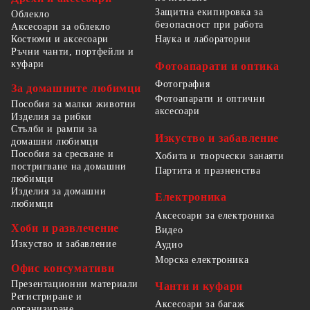
Защитна екипировка за
Облекло
безопасност при работа
Аксесоари за облекло
Костюми и аксесоари
Наука и лаборатории
Ръчни чанти, портфейли и
куфари
Фотоапарати и оптика
Фотография
За домашните любимци
Фотоапарати и оптични
Пособия за малки животни
аксесоари
Изделия за рибки
Стълби и рампи за
Изкуство и забавление
домашни любимци
Пособия за сресване и
Хобита и творчески занаяти
постригване на домашни
Партита и празненства
любимци
Изделия за домашни
Електроника
любимци
Аксесоари за електроника
Хоби и развлечение
Видео
Изкуство и забавление
Аудио
Морска електроника
Офис консумативи
Презентационни материали
Чанти и куфари
Регистриране и
Аксесоари за багаж
организиране