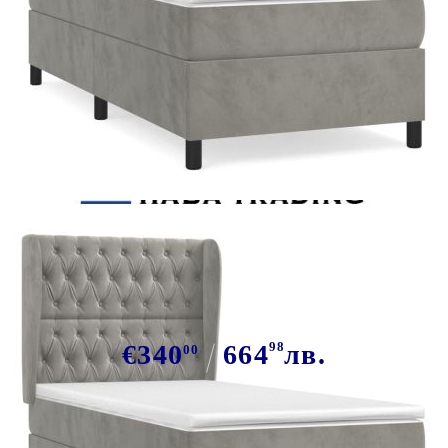
Tweet
Сподели
Боксспринг легло с матрак,
светлосиво, 90x200 см, кадифе
€340
664
98
лв.
00
В наличност: 47 бр.