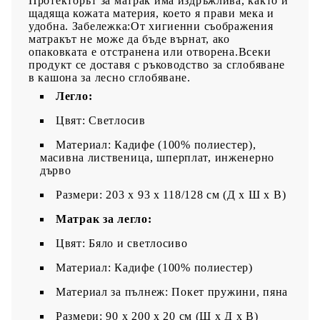
Протекторът за матрак има издръжлива, както и
щадяща кожата материя, което я прави мека и
удобна. Забележка:От хигиенни съображения
матракът не може да бъде върнат, ако
опаковката е отстранена или отворена.Всеки
продукт се доставя с ръководство за сглобяване
в кашона за лесно сглобяване.
Легло:
Цвят: Светлосив
Материал: Кадифе (100% полиестер),
масивна лиственица, шперплат, инженерно
дърво
Размери: 203 x 93 x 118/128 см (Д x Ш x В)
Матрак за легло:
Цвят: Бяло и светлосиво
Материал: Кадифе (100% полиестер)
Материал за пълнеж: Покет пружини, пяна
Размери: 90 x 200 x 20 см (Ш x Д x В)