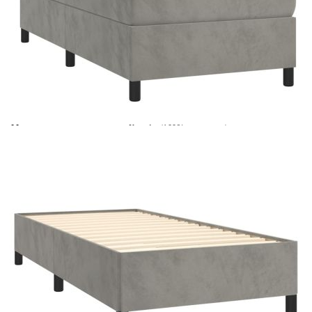
Време за доставка: 5 до 9 дни
Безплатна доставка до адрес при плащане по банков път
Цвят:
Бял
Материал:
Кадифе (100% полиестер)
Размери:
90 x 200 x 5 см (Ш x Д x В)
EAN code:
8720287432456
Материал на пълнежа:
Пяна
Материал за пълнеж:
Покет пружини, пяна
Материал на топ матрака:
Плат (100% полиестер)
Купи на изплащане
Credit calculator
Боксспринг легло с матрак, светлосиво, 90x200 см,
кадифе
Please select credit institution
Цена на продукта:
€340.00