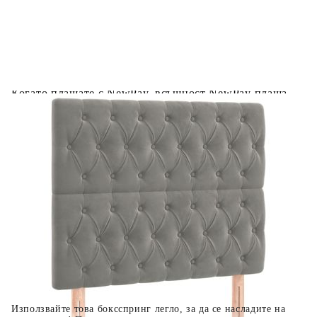
Предоставената таблица е с информационна цел.
Добавете продукта в количката си с бутона "Добави в
количката" и при поръчка ще можете да изберете броя
вноски на кредита.
Когато плащате с NewPay, всъщност NewPay плаща
поръчката Ви вместо Вас. Вие я получавате и
разполагате с три начина да я платите към тях:
Отложено до 30 дни от момента на изпращане на
поръчката без оскъпяване. За покупки на стойност до
400 лв. / €204,52
Плащане на 4 вноски. Заплащате 20% от стойността на
поръчката си на момента с карта. Останалата сума се
разделя на 3 равни месечни вноски без оскъпяване. За
покупки на стойност до 1000 лв. / €511.31
Плащане на 6 вноски. Стойността на поръчката се
разпределя в 6 равни месечни вноски с оскъпяване. За
покупки на стойност до 2000 лв. / €1022.61
Използвайте това боксспринг легло, за да се насладите на