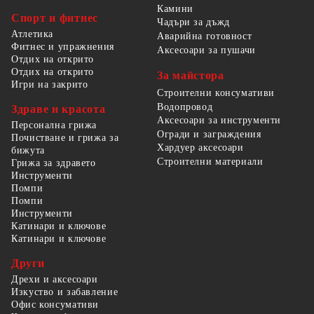
Камини
Спорт и фитнес
Чадъри за дъжд
Атлетика
Аварийна готовност
Фитнес и упражнения
Аксесоари за пушачи
Отдих на открито
Отдих на открито
За майстора
Игри на закрито
Строителни консумативи
Водопровод
Здраве и красота
Аксесоари за инструменти
Персонална грижа
Огради и заграждения
Почистване и грижа за
Хардуер аксесоари
бижута
Строителни материали
Грижа за здравето
Инструменти
Помпи
Помпи
Инструменти
Катинари и ключове
Катинари и ключове
Други
Дрехи и аксесоари
Изкуство и забавление
Офис консумативи