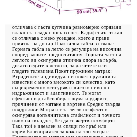
Използвайте това боксспринг легло, за да се
насладите на спокоен сън! Предлага ви
максимален релакс и приятен сън. Меко кадифе:
Кадифето е мека и луксозна материя, която се
отличава с гъста купчина равномерно отрязани
влакна за гладка повърхност. Кадифената тъкан
се отличава с меко усещане, което я прави
приятна на допир.Практична табла за глава:
Горната табла за легло се регулира на височина
според вашите предпочитания. Горната част на
леглото ви осигурява отлична опора за гърба,
докато седите в леглото, за да четете или
гледате телевизия.Покет пружинен матрак:
Вградените индивидуални покет пружини са
известни с много високото си качество, като
същевременно осигуряват високо ниво на
издръжливост и адаптивност. Те могат
ефективно да абсорбират шума и ударите,
причинени от мятане и въртене.Средно твърда
поддръжка: Матракът за легло перфектно
осигурява допълнителна стабилност и точното
ниво на твърдост, без да се жертва комфорта.
Така той е идеален за спящи по гръб или
корем.Благоприятен за кожата топ матрак: