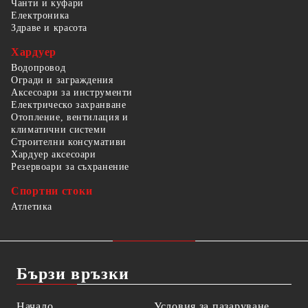
Чанти и куфари
Електроника
Здраве и красота
Хардуер
Водопровод
Огради и заграждения
Аксесоари за инструменти
Електрическо захранване
Отопление, вентилация и
климатични системи
Строителни консумативи
Хардуер аксесоари
Резервоари за съхранение
Спортни стоки
Атлетика
Бързи връзки
Начало
Условия за пазаруване