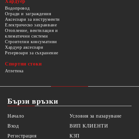
Хардуер
Водопровод
Огради и заграждения
Аксесоари за инструменти
Електрическо захранване
Отопление, вентилация и
климатични системи
Строителни консумативи
Хардуер аксесоари
Резервоари за съхранение
Спортни стоки
Атлетика
Бързи връзки
Начало
Условия за пазаруване
Вход
ВИП КЛИЕНТИ
Регистрация
КЗП