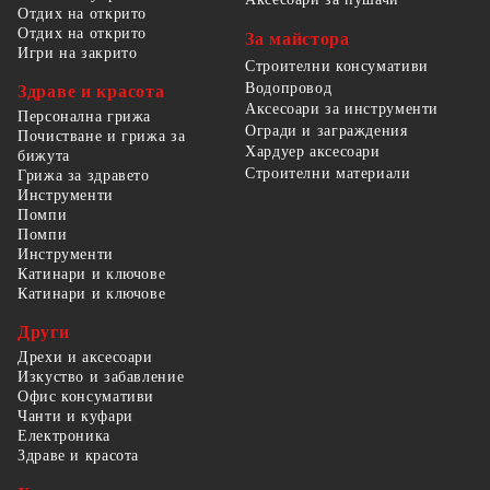
Отдих на открито
Отдих на открито
За майстора
Игри на закрито
Строителни консумативи
Водопровод
Здраве и красота
Аксесоари за инструменти
Персонална грижа
Огради и заграждения
Почистване и грижа за
Хардуер аксесоари
бижута
Строителни материали
Грижа за здравето
Инструменти
Помпи
Помпи
Инструменти
Катинари и ключове
Катинари и ключове
Други
Дрехи и аксесоари
Изкуство и забавление
Офис консумативи
Чанти и куфари
Електроника
Здраве и красота