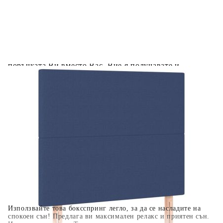
Предоставената таблица е с информационна цел.
Добавете продукта в количката си с бутона "Добави в
количката" и при поръчка ще можете да изберете броя
вноски на кредита.
Когато плащате с NewPay, всъщност NewPay плаща
поръчката Ви вместо Вас. Вие я получавате и
разполагате с три начина да я платите към тях:
Отложено до 30 дни от момента на изпращане на
поръчката без оскъпяване. За покупки на стойност до
400 лв. / €204,52
Плащане на 4 вноски. Заплащате 20% от стойността на
поръчката си на момента с карта. Останалата сума се
разделя на 3 равни месечни вноски без оскъпяване. За
покупки на стойност до 1000 лв. / €511.31
Плащане на 6 вноски. Стойността на поръчката се
разпределя в 6 равни месечни вноски с оскъпяване. За
покупки на стойност до 2000 лв. / €1022.61
Използвайте това боксспринг легло, за да се насладите на
спокоен сън! Предлага ви максимален релакс и приятен сън.