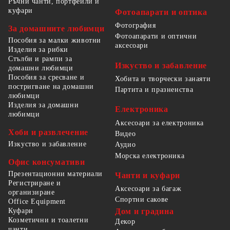
Ръчни чанти, портфейли и
куфари
Фотоапарати и оптика
Фотография
За домашните любимци
Фотоапарати и оптични
Пособия за малки животни
аксесоари
Изделия за рибки
Стълби и рампи за
Изкуство и забавление
домашни любимци
Пособия за сресване и
Хобита и творчески занаяти
постригване на домашни
Партита и празненства
любимци
Изделия за домашни
Електроника
любимци
Аксесоари за електроника
Хоби и развлечение
Видео
Изкуство и забавление
Аудио
Морска електроника
Офис консумативи
Презентационни материали
Чанти и куфари
Регистриране и
Аксесоари за багаж
организиране
Спортни сакове
Office Equipment
Куфари
Дом и градина
Козметични и тоалетни
Декор
чанти