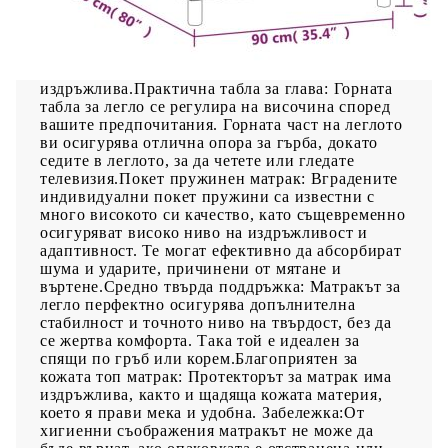
насладите на спокоен сън! Предлага ви
максимален релакс и приятен сън. Издържлива
тъкан: Тъканта се отличава със семпъл и
изчистен вид и е дишаща и
издръжлива.Практична табла за глава: Горната
табла за легло се регулира на височина според
вашите предпочитания. Горната част на леглото
ви осигурява отлична опора за гърба, докато
седите в леглото, за да четете или гледате
телевизия.Покет пружинен матрак: Вградените
индивидуални покет пружини са известни с
много високото си качество, като същевременно
осигуряват високо ниво на издръжливост и
адаптивност. Те могат ефективно да абсорбират
шума и ударите, причинени от мятане и
въртене.Средно твърда поддръжка: Матракът за
легло перфектно осигурява допълнителна
стабилност и точното ниво на твърдост, без да
се жертва комфорта. Така той е идеален за
спящи по гръб или корем.Благоприятен за
кожата топ матрак: Протекторът за матрак има
издръжлива, както и щадяща кожата материя,
което я прави мека и удобна. Забележка:От
хигиенни съображения матракът не може да