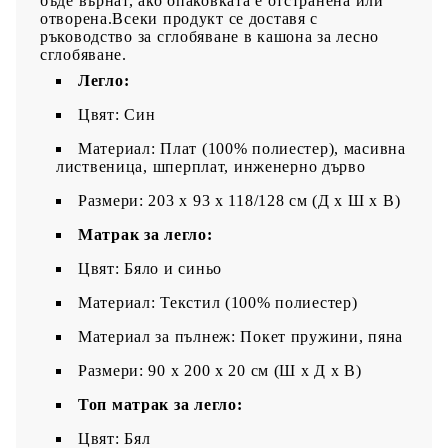
бъде върнат, ако опаковката е отстранена или
отворена.Всеки продукт се доставя с
ръководство за сглобяване в кашона за лесно
сглобяване.
Легло:
Цвят: Син
Материал: Плат (100% полиестер), масивна
лиственица, шперплат, инженерно дърво
Размери: 203 x 93 x 118/128 см (Д x Ш x В)
Матрак за легло:
Цвят: Бяло и синьо
Материал: Текстил (100% полиестер)
Материал за пълнеж: Покет пружини, пяна
Размери: 90 x 200 x 20 см (Ш x Д x В)
Топ матрак за легло:
Цвят: Бял