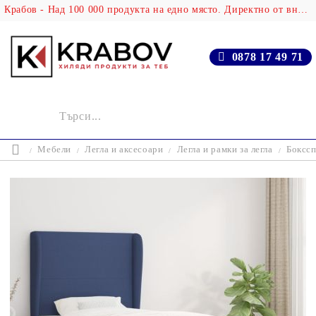
Крабов - Над 100 000 продукта на едно място. Директно от вносителя!
0878 17 49 71
Мебели
Легла и аксесоари
Легла и рамки за легла
Бокссп