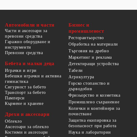
Автомобили и части
Бизнес и
Части и аксесоари за
промишленост
превозни средства
Ресторантьорство
Гаражно оборудване и
Обработка на материали
инструменти
Търговия на дребно
Превозни средства
Маркетинг и реклама
Бебета и малки деца
Детектиращи устройства
Табели
Играчки и игри
Бебешки играчки и активна
Агрикултура
гимнастика
Горско стопанство и
Сигурност за бебето
дърводобив
Транспорт за бебето
Фризьорство и козметика
Памперси
Промишлено съхранение
Кърмене и хранене
Колички и контейнери за
Дрехи и аксесоари
почистване
Защитна екипировка за
Облекло
безопасност при работа
Аксесоари за облекло
Костюми и аксесоари
Наука и лаборатории