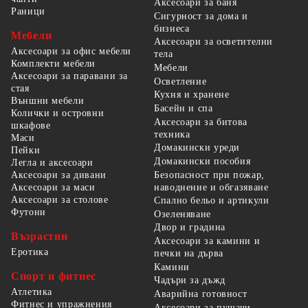
Аксесоари за баня
Раници
Сигурност за дома и
бизнеса
Мебели
Аксесоари за осветителни
Аксесоари за офис мебели
тела
Комплекти мебели
Мебели
Аксесоари за паравани за
Осветление
стая
Кухня и хранене
Външни мебели
Басейн и спа
Колички и островни
Аксесоари за битова
шкафове
техника
Маси
Домакински уреди
Пейки
Домакински пособия
Легла и аксесоари
Безопасност при пожар,
Аксесоари за дивани
наводнение и обгазяване
Аксесоари за маси
Аксесоари за столове
Спално бельо и артикули
Футони
Озеленяване
Двор и градина
Възрастни
Аксесоари за камини и
Еротика
печки на дърва
Камини
Спорт и фитнес
Чадъри за дъжд
Атлетика
Аварийна готовност
Фитнес и упражнения
Аксесоари за пушачи