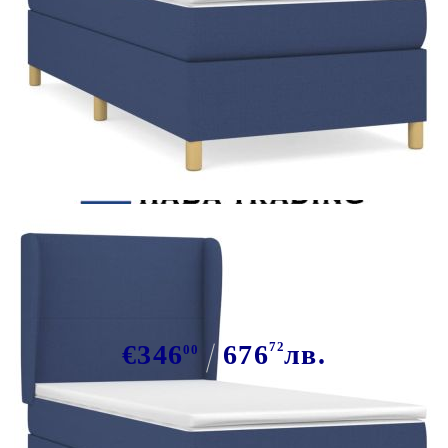
Tweet
Сподели
Боксспринг легло с матрак, синя,
90x200 см, плат
€346
676
72
лв.
00
В наличност: 16 бр.