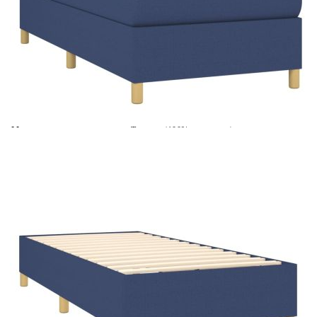
Време за доставка: 5 до 9 дни
Безплатна доставка до адрес при плащане по банков път
Цвят:
Бял
Материал:
Текстил (100% полиестер)
Размери:
90 x 200 x 5 см (Ш x Д x В)
EAN code:
8720287422150
Материал на пълнежа:
Пяна
Материал за пълнеж:
Покет пружини, пяна
Материал на топ матрака:
Плат (100% полиестер)
Купи на изплащане
Credit calculator
Боксспринг легло с матрак, синя, 90x200 см, плат
Please select credit institution
Цена на продукта:
€346.00
Extraction of information from credit institutions