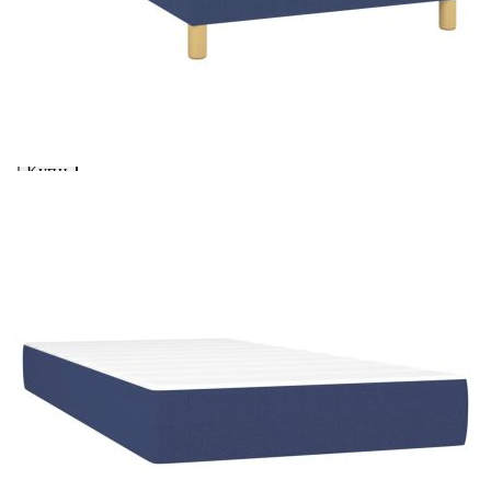
Предоставената таблица е с информационна цел.
Добавете продукта в количката си с бутона "Добави в
количката" и при поръчка ще можете да изберете броя
вноски на кредита.
Acest tabel are caracter informativ. Adăugați produsul în
coșul de cumpărături unde veți putea selecta detaliile
cererii de creditare.
Предоставената таблица е с информационна цел.
Добавете продукта в количката си с бутона "Добави в
количката" и при поръчка ще можете да изберете броя
вноски на кредита.
Предоставената таблица е с информационна цел.
Добавете продукта в количката си с бутона "Добави в
количката" и при поръчка ще можете да изберете броя
вноски на кредита.
Предоставената таблица е с информационна цел.
Добавете продукта в количката си с бутона "Добави в
количката" и при поръчка ще можете да изберете броя
вноски на кредита.