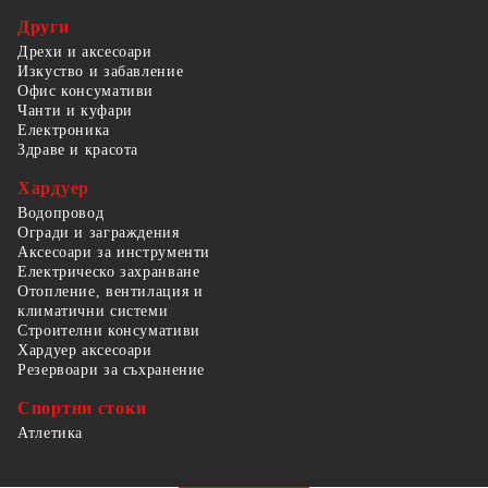
Други
Дрехи и аксесоари
Изкуство и забавление
Офис консумативи
Чанти и куфари
Електроника
Здраве и красота
Хардуер
Водопровод
Огради и заграждения
Аксесоари за инструменти
Електрическо захранване
Отопление, вентилация и
климатични системи
Строителни консумативи
Хардуер аксесоари
Резервоари за съхранение
Спортни стоки
Атлетика