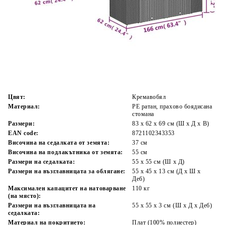
Време за доставка: 5 до 9 дни
Безплатна доставка до адрес при плащане по банков път
Цвят:
Кремавобял
Материал:
PE ратан, прахово боядисана
стомана
Размери:
83 x 62 x 69 см (Ш x Д x В)
EAN code:
8721102343353
Височина на седалката от земята:
37 см
Височина на подлакътника от земята:
55 см
Размери на седалката:
55 x 55 cм (Ш x Д)
Размери на възглавницата за облягане:
55 x 45 x 13 см (Д х Ш x
Деб)
Максимален капацитет на натоварване
110 кг
(на място):
Размери на възглавницата на
55 x 55 x 3 см (Ш x Д x Деб)
седалката:
Материал на покритието:
Плат (100% полиестер)