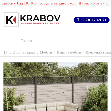
Крабов - Над 100 000 продукта на едно място. Директно от вносителя!
0878 17 49 71
Дом и градина
Мебели
Външни мебели
Комплекти град