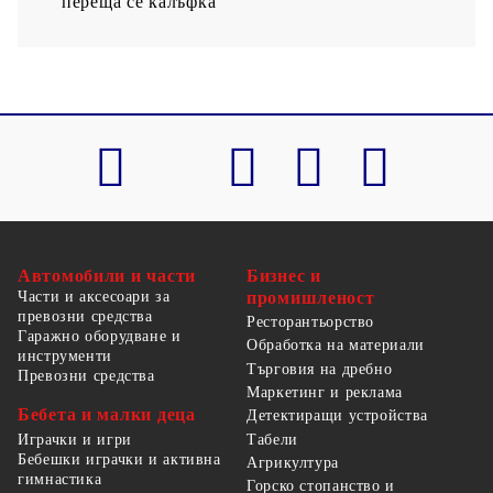
переща се калъфка
Автомобили и части
Бизнес и
Части и аксесоари за
промишленост
превозни средства
Ресторантьорство
Гаражно оборудване и
Обработка на материали
инструменти
Търговия на дребно
Превозни средства
Маркетинг и реклама
Бебета и малки деца
Детектиращи устройства
Табели
Играчки и игри
Бебешки играчки и активна
Агрикултура
гимнастика
Горско стопанство и