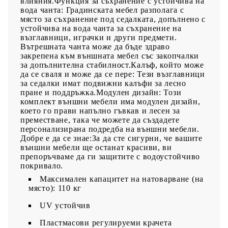
влияния.Функция за съхранение с устойчива на
вода чанта: Градинската мебел разполага с
място за съхранение под седалката, допълнено с
устойчива на вода чанта за съхранение на
възглавници, играчки и други предмети.
Вътрешната чанта може да бъде здраво
закрепена към външната мебел със закопчалки
за допълнителна стабилност.Калъф, който може
да се сваля и може да се пере: Тези възглавници
за седалки имат подвижни калъфи за лесно
пране и поддръжка.Модулен дизайн: Този
комплект външни мебели има модулен дизайн,
което го прави напълно гъвкав и лесен за
преместване, така че можете да създадете
персонализирана подредба на външни мебели.
Добре е да се знае:За да сте сигурни, че вашите
външни мебели ще останат красиви, ви
препоръчваме да ги защитите с водоустойчиво
покривало.
Максимален капацитет на натоварване (на
място): 110 кг
UV устойчив
Пластмасови регулируеми крачета