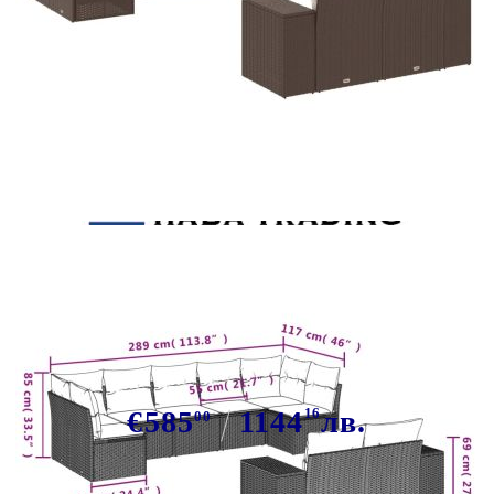
Tweet
Сподели
Градински комплект диван с
възглавници 9 части кафяв
полиратан
€585
1144
16
лв.
00
В наличност: 65 бр.