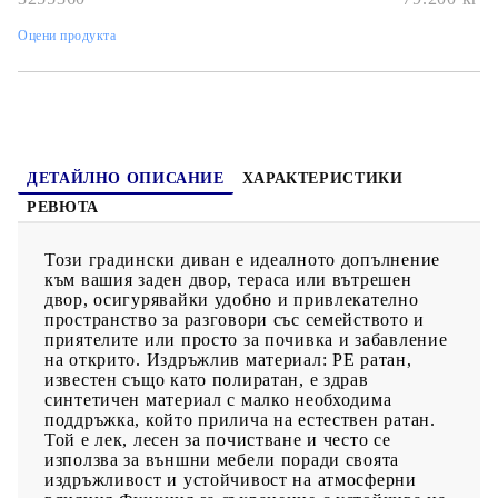
Тези възглавници за седалки имат подвижни калъфи за лесно
пране и поддръжка.Модулен дизайн: Този комплект външни
Оцени продукта
мебели има модулен дизайн, което го прави напълно гъвкав и
лесен за преместване, така че можете да създадете
персонализирана подредба на външни мебели. Добре е да се
знае:За да сте сигурни, че вашите външни мебели ще останат
красиви, ви препоръчваме да ги защитите с водоустойчиво
покривало.
ДЕТАЙЛНО ОПИСАНИЕ
ХАРАКТЕРИСТИКИ
РЕВЮТА
Този градински диван е идеалното допълнение
към вашия заден двор, тераса или вътрешен
двор, осигурявайки удобно и привлекателно
пространство за разговори със семейството и
приятелите или просто за почивка и забавление
на открито. Издръжлив материал: PE ратан,
известен също като полиратан, е здрав
синтетичен материал с малко необходима
поддръжка, който прилича на естествен ратан.
Той е лек, лесен за почистване и често се
използва за външни мебели поради своята
издръжливост и устойчивост на атмосферни