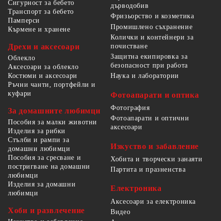
Сигурност за бебето
дърводобив
Транспорт за бебето
Фризьорство и козметика
Памперси
Промишлено съхранение
Кърмене и хранене
Колички и контейнери за
Дрехи и аксесоари
почистване
Защитна екипировка за
Облекло
безопасност при работа
Аксесоари за облекло
Костюми и аксесоари
Наука и лаборатории
Ръчни чанти, портфейли и
куфари
Фотоапарати и оптика
Фотография
За домашните любимци
Фотоапарати и оптични
Пособия за малки животни
аксесоари
Изделия за рибки
Стълби и рампи за
Изкуство и забавление
домашни любимци
Пособия за сресване и
Хобита и творчески занаяти
постригване на домашни
Партита и празненства
любимци
Изделия за домашни
Електроника
любимци
Аксесоари за електроника
Хоби и развлечение
Видео