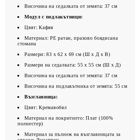
Височина на седалката от земята: 37 см
Модул с подлакътници:
Цвят: Кафяв
Материал: PE ратан, прахово боядисана
стомана
Размери: 83 x 62 x 69 см (Ш x Д x В)
Размери на седалката: 55 x 55 cм (Ш x Д)
Височина на седалката от земята: 37 см
Височина на подлакътника от земята: 55 см
Възглавница:
Цвят: Кремавобял
Материал на покритието: Плат (100%
полиестер)
Материал за пълнеж на възглавницата за
сядане: Дунапрен