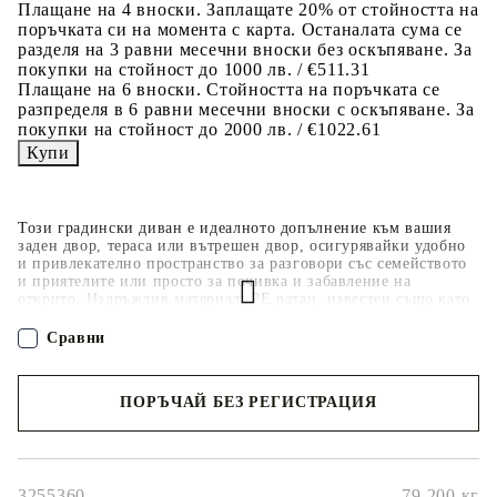
Плащане на 4 вноски. Заплащате 20% от стойността на
поръчката си на момента с карта. Останалата сума се
разделя на 3 равни месечни вноски без оскъпяване. За
покупки на стойност до 1000 лв. / €511.31
Плащане на 6 вноски. Стойността на поръчката се
разпределя в 6 равни месечни вноски с оскъпяване. За
покупки на стойност до 2000 лв. / €1022.61
Този градински диван е идеалното допълнение към вашия
заден двор, тераса или вътрешен двор, осигурявайки удобно
и привлекателно пространство за разговори със семейството
и приятелите или просто за почивка и забавление на
открито. Издръжлив материал: PE ратан, известен също като
полиратан, е здрав синтетичен материал с малко необходима
поддръжка, който прилича на естествен ратан. Той е лек,
Сравни
лесен за почистване и често се използва за външни мебели
поради своята издръжливост и устойчивост на атмосферни
влияния.Функция за съхранение с устойчива на вода чанта:
ПОРЪЧАЙ БЕЗ РЕГИСТРАЦИЯ
Градинската мебел разполага с място за съхранение под
седалката, допълнено с устойчива на вода чанта за
съхранение на възглавници, играчки и други предмети.
Наш представител ще се свърже с Вас в рамките на работния ден!
Вътрешната чанта може да бъде здраво закрепена към
външната мебел със закопчалки за допълнителна
стабилност.Калъф, който може да се сваля и може да се пере:
3255360
79.200
кг