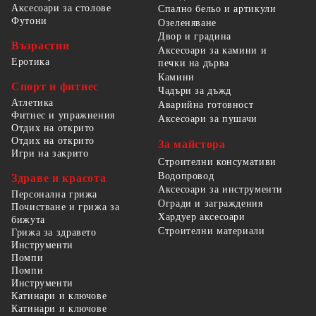
Аксесоари за столове
Спално бельо и артикули
Футони
Озеленяване
Двор и градина
Възрастни
Аксесоари за камини и
Еротика
печки на дърва
Камини
Спорт и фитнес
Чадъри за дъжд
Атлетика
Аварийна готовност
Фитнес и упражнения
Аксесоари за пушачи
Отдих на открито
Отдих на открито
За майстора
Игри на закрито
Строителни консумативи
Водопровод
Здраве и красота
Аксесоари за инструменти
Персонална грижа
Огради и заграждения
Почистване и грижа за
Хардуер аксесоари
бижута
Строителни материали
Грижа за здравето
Инструменти
Помпи
Помпи
Инструменти
Катинари и ключове
Катинари и ключове