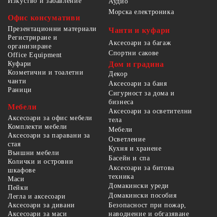
Изкуство и забавление
Аудио
Морска електроника
Офис консумативи
Презентационни материали
Чанти и куфари
Регистриране и
Аксесоари за багаж
организиране
Спортни сакове
Office Equipment
Куфари
Дом и градина
Козметични и тоалетни
Декор
чанти
Аксесоари за баня
Раници
Сигурност за дома и
бизнеса
Мебели
Аксесоари за осветителни
Аксесоари за офис мебели
тела
Комплекти мебели
Мебели
Аксесоари за паравани за
Осветление
стая
Кухня и хранене
Външни мебели
Басейн и спа
Колички и островни
Аксесоари за битова
шкафове
техника
Маси
Домакински уреди
Пейки
Домакински пособия
Легла и аксесоари
Безопасност при пожар,
Аксесоари за дивани
наводнение и обгазяване
Аксесоари за маси