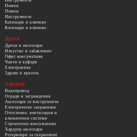
Инструменти
Помпи
Помпи
Инструменти
Катинари и ключове
Катинари и ключове
Други
Дрехи и аксесоари
Изкуство и забавление
Офис консумативи
Чанти и куфари
Електроника
Здраве и красота
Хардуер
Водопровод
Огради и заграждения
Аксесоари за инструменти
Електрическо захранване
Отопление, вентилация и
климатични системи
Строителни консумативи
Хардуер аксесоари
Резервоари за съхранение