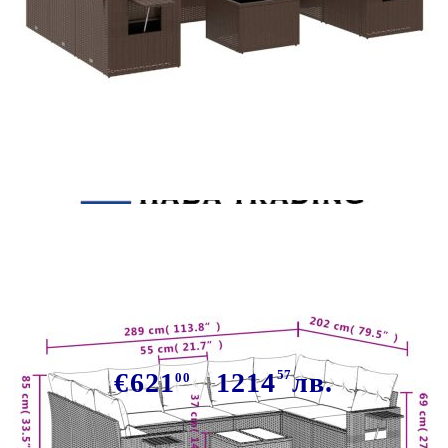
Tweet
Сподели
Градински комплект диван с
възглавници 10 части кафяв
полиратан
€621
1214
57
лв.
00
В наличност: 64 бр.