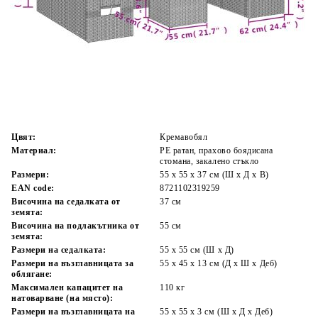
Време за доставка: 5 до 9 дни
Безплатна доставка до адрес при плащане по банков път
Цвят:
Кремавобял
Материал:
PE ратан, прахово боядисана
стомана, закалено стъкло
Размери:
55 x 55 x 37 см (Ш x Д x В)
EAN code:
8721102319259
Височина на седалката от
37 см
земята:
Височина на подлакътника от
55 см
земята:
Размери на седалката:
55 x 55 cм (Ш x Д)
Размери на възглавницата за
55 x 45 x 13 см (Д х Ш x Деб)
облягане:
Максимален капацитет на
110 кг
натоварване (на място):
Размери на възглавницата на
55 x 55 x 3 см (Ш x Д x Деб)