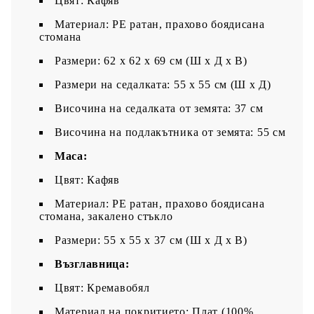
Цвят: Кафяв
Материал: PE ратан, прахово боядисана
стомана
Размери: 62 x 62 x 69 см (Ш x Д x В)
Размери на седалката: 55 x 55 cм (Ш x Д)
Височина на седалката от земята: 37 см
Височина на подлакътника от земята: 55 см
Маса:
Цвят: Кафяв
Материал: PE ратан, прахово боядисана
стомана, закалено стъкло
Размери: 55 x 55 x 37 см (Ш x Д x В)
Възглавница:
Цвят: Кремавобял
Материал на покритието: Плат (100%