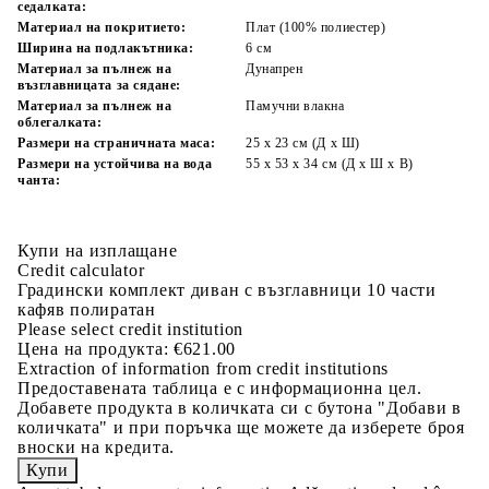
седалката:
Материал на покритието:
Плат (100% полиестер)
Ширина на подлакътника:
6 см
Материал за пълнеж на
Дунапрен
възглавницата за сядане:
Материал за пълнеж на
Памучни влакна
облегалката:
Размери на страничната маса:
25 x 23 см (Д x Ш)
Размери на устойчива на вода
55 x 53 x 34 см (Д x Ш x В)
чанта:
Купи на изплащане
Credit calculator
Градински комплект диван с възглавници 10 части
кафяв полиратан
Please select credit institution
Цена на продукта:
€621.00
Extraction of information from credit institutions
Предоставената таблица е с информационна цел.
Добавете продукта в количката си с бутона "Добави в
количката" и при поръчка ще можете да изберете броя
вноски на кредита.