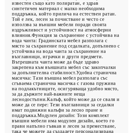
известен също като полиратан, е здрав
синтетичен материал с малко необходима
поддръжка, който прилича на естествен ратан.
Той е лек, лесен за почистване и често се
използва за външни мебели поради своята
издръжливост и устойчивост на атмосферни
влияния.Функция за съхранение с устойчива на
вода чанта: Градинската мебел разполага с
място за съхранение под седалката, допълнено с
устойчива на вода чанта за съхранение на
възглавници, играчки и други предмети.
Вътрешната чанта може да бъде здраво
закрепена към външната мебел със закопчалки
за допълнителна стабилност.Удобна странична
масичка: Тази външна мебел разполага със
сгъваема странична масичка с газова пружина
на подлакътниците, осигуряваща удобно място,
за да държите най-важните неща
леснодостъпни.Калъф, който може да се сваля и
може да се пере: Тези възглавници за седалки
имат подвижни калъфи за лесно пране и
поддръжка.Модулен дизайн: Този комплект
външни мебели има модулен дизайн, което го
прави напълно гъвкав и лесен за преместване,
така че можете да създадете персонализирана