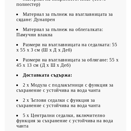
полиестер)
Материал за пълнеж на възглавницата за
сядане: Дунапрен
Материал за пълнеж на облегалката:
Памучни влакна
Размери на възглавницата на седалката: 55
x 55 x 3 см (Ш x Д x Деб)
Размери на възглавницата за облягане: 55 x
45 x 13 см (Д х Ш x Деб)
Доставката съдържа:
2 x Модула с подлакътници с функция за
съхранение с устойчива на вода чанта
2 x Ъглови седалки с функция за
съхранение с устойчива на вода чанта
5 x Централни седалки, включително
функция за съхранение с устойчива на вода
чанта