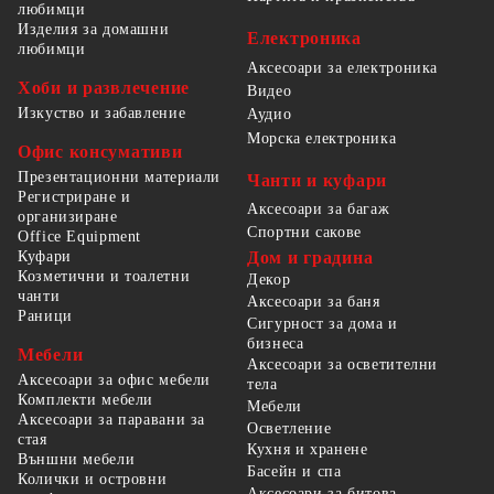
любимци
Изделия за домашни
Електроника
любимци
Аксесоари за електроника
Хоби и развлечение
Видео
Изкуство и забавление
Аудио
Морска електроника
Офис консумативи
Презентационни материали
Чанти и куфари
Регистриране и
Аксесоари за багаж
организиране
Спортни сакове
Office Equipment
Куфари
Дом и градина
Козметични и тоалетни
Декор
чанти
Аксесоари за баня
Раници
Сигурност за дома и
бизнеса
Мебели
Аксесоари за осветителни
Аксесоари за офис мебели
тела
Комплекти мебели
Мебели
Аксесоари за паравани за
Осветление
стая
Кухня и хранене
Външни мебели
Басейн и спа
Колички и островни
Аксесоари за битова