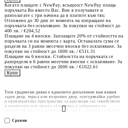
Когато плащате с NewPay, всъщност NewPay плаща
поръчката Ви вместо Вас. Вие я получавате и
разполагате с три начина да я платите към тях:
Отложено до 30 дни от момента на изпращане на
поръчката без оскъпяване. За покупки на стойност до
400 лв. / €204,52
Плащане на 4 вноски. Заплащате 20% от стойността на
поръчката си на момента с карта. Останалата сума се
разделя на 3 равни месечни вноски без оскъпяване. За
покупки на стойност до 1000 лв. / €511.31
Плащане на 6 вноски. Стойността на поръчката се
разпределя в 6 равни месечни вноски с оскъпяване. За
покупки на стойност до 2000 лв. / €1022.61
Този градински диван е идеалното допълнение към вашия
заден двор, тераса или вътрешен двор, осигурявайки удобно
и привлекателно пространство за разговори със семейството
и приятелите или просто за почивка и забавление на
открито. Издръжлив материал: PE ратан, известен също като
полиратан, е здрав синтетичен материал с малко необходима
поддръжка, който прилича на естествен ратан. Той е лек,
Сравни
лесен за почистване и често се използва за външни мебели