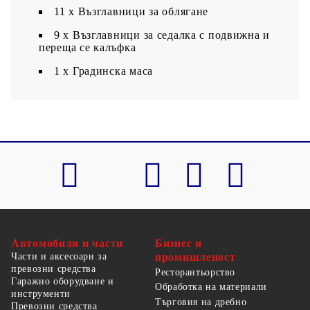
11 x Възглавници за облягане
9 x Възглавници за седалка с подвижна и
переща се калъфка
1 х Градинска маса
Автомобили и части
Бизнес и
Части и аксесоари за
промишленост
превозни средства
Ресторантьорство
Гаражно оборудване и
Обработка на материали
инструменти
Търговия на дребно
Превозни средства