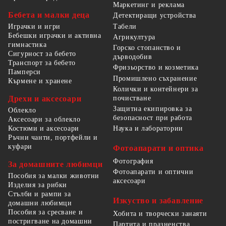
Маркетинг и реклама
Бебета и малки деца
Детектиращи устройства
Табели
Играчки и игри
Бебешки играчки и активна
Агрикултура
гимнастика
Горско стопанство и
Сигурност за бебето
дърводобив
Транспорт за бебето
Фризьорство и козметика
Памперси
Промишлено съхранение
Кърмене и хранене
Колички и контейнери за
Дрехи и аксесоари
почистване
Защитна екипировка за
Облекло
безопасност при работа
Аксесоари за облекло
Костюми и аксесоари
Наука и лаборатории
Ръчни чанти, портфейли и
куфари
Фотоапарати и оптика
Фотография
За домашните любимци
Фотоапарати и оптични
Пособия за малки животни
аксесоари
Изделия за рибки
Стълби и рампи за
Изкуство и забавление
домашни любимци
Пособия за сресване и
Хобита и творчески занаяти
постригване на домашни
Партита и празненства