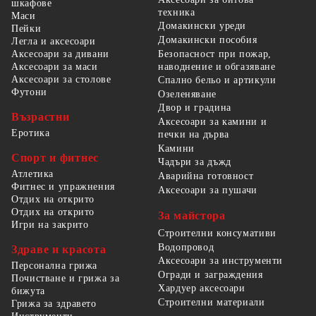
шкафове
техника
Маси
Домакински уреди
Пейки
Домакински пособия
Легла и аксесоари
Безопасност при пожар,
Аксесоари за дивани
наводнение и обгазяване
Аксесоари за маси
Аксесоари за столове
Спално бельо и артикули
Футони
Озеленяване
Двор и градина
Възрастни
Аксесоари за камини и
Еротика
печки на дърва
Камини
Спорт и фитнес
Чадъри за дъжд
Атлетика
Аварийна готовност
Фитнес и упражнения
Аксесоари за пушачи
Отдих на открито
Отдих на открито
За майстора
Игри на закрито
Строителни консумативи
Водопровод
Здраве и красота
Аксесоари за инструменти
Персонална грижа
Огради и заграждения
Почистване и грижа за
Хардуер аксесоари
бижута
Строителни материали
Грижа за здравето