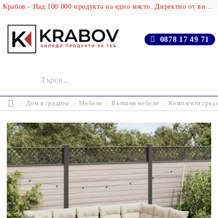
Крабов - Над 100 000 продукта на едно място. Директно от вносителя!
0878 17 49 71
Дом и градина
Мебели
Външни мебели
Комплекти град