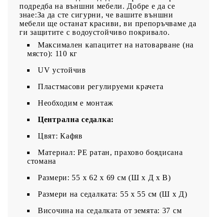
подредба на външни мебели. Добре е да се
знае:За да сте сигурни, че вашите външни
мебели ще останат красиви, ви препоръчваме да
ги защитите с водоустойчиво покривало.
Максимален капацитет на натоварване (на
място): 110 кг
UV устойчив
Пластмасови регулируеми крачета
Необходим е монтаж
Централна седалка:
Цвят: Кафяв
Материал: PE ратан, прахово боядисана
стомана
Размери: 55 x 62 x 69 см (Ш x Д x В)
Размери на седалката: 55 x 55 cм (Ш x Д)
Височина на седалката от земята: 37 см