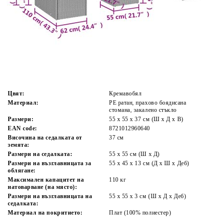
Време за доставка: 5 до 9 дни
Безплатна доставка до адрес при плащане по банков път
Цвят:
Кремавобял
Материал:
PE ратан, прахово боядисана
стомана, закалено стъкло
Размери:
55 x 55 x 37 см (Ш x Д x В)
EAN code:
8721012960640
Височина на седалката от
37 см
земята:
Размери на седалката:
55 x 55 cм (Ш x Д)
Размери на възглавницата за
55 x 45 x 13 см (Д х Ш x Деб)
облягане:
Максимален капацитет на
110 кг
натоварване (на място):
Размери на възглавницата на
55 x 55 x 3 см (Ш x Д x Деб)
седалката:
Материал на покритието:
Плат (100% полиестер)