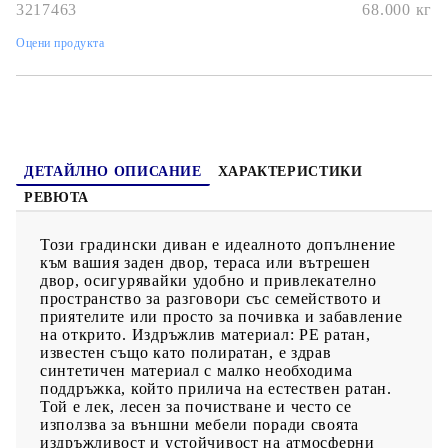
стъкло, което улеснява почистването с влажна кърпа и добавя
3217463
68.000
кг
нотка елегантност към вашето външно пространство.Модулен
дизайн: Този комплект външни мебели има модулен дизайн,
Оцени продукта
което го прави напълно гъвкав и лесен за преместване, така
че можете да създадете персонализирана подредба на външни
мебели. Добре е да се знае:За да сте сигурни, че вашите
външни мебели ще останат красиви, ви препоръчваме да ги
защитите с водоустойчиво покривало.
ДЕТАЙЛНО ОПИСАНИЕ
ХАРАКТЕРИСТИКИ
РЕВЮТА
Този градински диван е идеалното допълнение
към вашия заден двор, тераса или вътрешен
двор, осигурявайки удобно и привлекателно
пространство за разговори със семейството и
приятелите или просто за почивка и забавление
на открито. Издръжлив материал: PE ратан,
известен също като полиратан, е здрав
синтетичен материал с малко необходима
поддръжка, който прилича на естествен ратан.
Той е лек, лесен за почистване и често се
използва за външни мебели поради своята
издръжливост и устойчивост на атмосферни