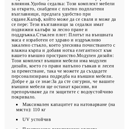
влияния.Удобна седалка: Този комплект мебели
за открито, снабдени с плътно подплатени
възглавници, предлага удобство при
сядане.Калъф, който може да се сваля и може да
се пере: Тези възглавници за седалки имат
подвижни калъфи за лесно пране и
поддръжка.Стъклен плот: Плотът на външната
маса е изработен от здраво и издръжливо
закалено стъкло, което улеснява почистването с
влажна кърпа и добавя нотка елегантност към
вашето външно пространство.Модулен дизайн:
Този комплект външни мебели има модулен
дизайн, което го прави напълно гъвкав и лесен
за преместване, така че можете да създадете
персонализирана подредба на външни мебели.
Добре е да се знае:За да сте сигурни, че вашите
външни мебели ще останат красиви, ви
препоръчваме да ги защитите с водоустойчиво
покривало.
Максимален капацитет на натоварване (на
място): 110 кг
UV устойчив