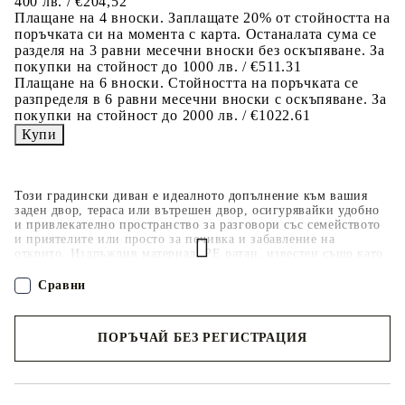
400 лв. / €204,52
Плащане на 4 вноски. Заплащате 20% от стойността на
поръчката си на момента с карта. Останалата сума се
разделя на 3 равни месечни вноски без оскъпяване. За
покупки на стойност до 1000 лв. / €511.31
Плащане на 6 вноски. Стойността на поръчката се
разпределя в 6 равни месечни вноски с оскъпяване. За
покупки на стойност до 2000 лв. / €1022.61
Този градински диван е идеалното допълнение към вашия
заден двор, тераса или вътрешен двор, осигурявайки удобно
и привлекателно пространство за разговори със семейството
и приятелите или просто за почивка и забавление на
открито. Издръжлив материал: PE ратан, известен също като
полиратан, е здрав синтетичен материал с малко необходима
поддръжка, който прилича на естествен ратан. Той е лек,
Сравни
лесен за почистване и често се използва за външни мебели
поради своята издръжливост и устойчивост на атмосферни
влияния.Удобна седалка: Този комплект мебели за открито,
ПОРЪЧАЙ БЕЗ РЕГИСТРАЦИЯ
снабдени с плътно подплатени възглавници, предлага
удобство при сядане.Калъф, който може да се сваля и може да
се пере: Тези възглавници за седалки имат подвижни калъфи
Наш представител ще се свърже с Вас в рамките на работния ден!
за лесно пране и поддръжка.Стъклен плот: Плотът на
външната маса е изработен от здраво и издръжливо закалено