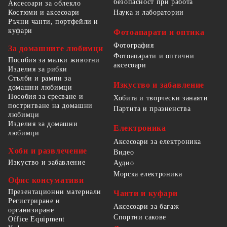
безопасност при работа
Аксесоари за облекло
Костюми и аксесоари
Наука и лаборатории
Ръчни чанти, портфейли и
куфари
Фотоапарати и оптика
Фотография
За домашните любимци
Фотоапарати и оптични
Пособия за малки животни
аксесоари
Изделия за рибки
Стълби и рампи за
Изкуство и забавление
домашни любимци
Пособия за сресване и
Хобита и творчески занаяти
постригване на домашни
Партита и празненства
любимци
Изделия за домашни
Електроника
любимци
Аксесоари за електроника
Хоби и развлечение
Видео
Изкуство и забавление
Аудио
Морска електроника
Офис консумативи
Презентационни материали
Чанти и куфари
Регистриране и
Аксесоари за багаж
организиране
Спортни сакове
Office Equipment