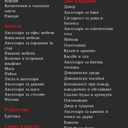
Куфари
Дом и градина
Козметични и тоалетни
Декор
чанти
Аксесоари за баня
Раници
Сигурност за дома и
бизнеса
Мебели
Аксесоари за осветителни
Аксесоари за офис мебели
тела
Комплекти мебели
Мебели
Аксесоари за паравани за
Осветление
стая
Кухня и хранене
Външни мебели
Басейн и спа
Колички и островни
Аксесоари за битова
шкафове
техника
Маси
Домакински уреди
Пейки
Домакински пособия
Легла и аксесоари
Безопасност при пожар,
Аксесоари за дивани
наводнение и обгазяване
Аксесоари за маси
Аксесоари за столове
Спално бельо и артикули
Футони
Озеленяване
Двор и градина
Възрастни
Аксесоари за камини и
Еротика
печки на дърва
Камини
Спорт и фитнес
Чадъри за дъжд