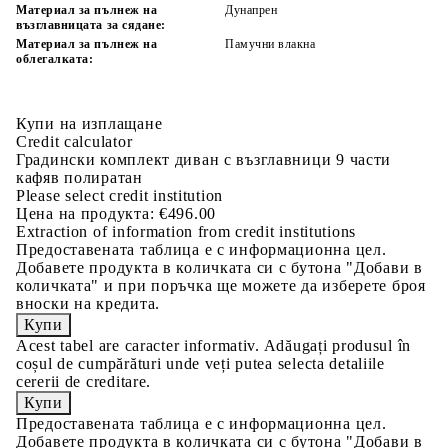
Материал за пълнеж на
Дунапрен
възглавницата за сядане:
Материал за пълнеж на
Памучни влакна
облегалката:
Купи на изплащане
Credit calculator
Градински комплект диван с възглавници 9 части
кафяв полиратан
Please select credit institution
Цена на продукта:
€496.00
Extraction of information from credit institutions
Предоставената таблица е с информационна цел.
Добавете продукта в количката си с бутона "Добави в
количката" и при поръчка ще можете да изберете броя
вноски на кредита.
Acest tabel are caracter informativ. Adăugați produsul în
coșul de cumpărături unde veți putea selecta detaliile
cererii de creditare.
Предоставената таблица е с информационна цел.
Добавете продукта в количката си с бутона "Добави в