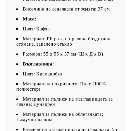
Височина на седалката от земята: 37 см
Маса:
Цвят: Кафяв
Материал: PE ратан, прахово боядисана
стомана, закалено стъкло
Размери: 55 x 55 x 37 см (Ш x Д x В)
Възглавница:
Цвят: Кремавобял
Материал на покритието: Плат (100%
полиестер)
Материал за пълнеж на възглавницата за
сядане: Дунапрен
Материал за пълнеж на облегалката:
Памучни влакна
Размери на възглавницата на седалката: 55