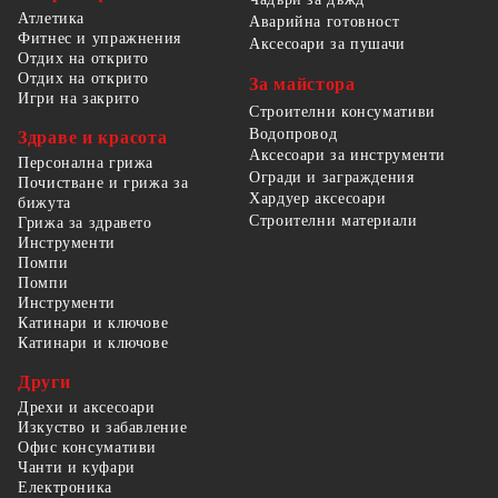
Атлетика
Аварийна готовност
Фитнес и упражнения
Аксесоари за пушачи
Отдих на открито
Отдих на открито
За майстора
Игри на закрито
Строителни консумативи
Водопровод
Здраве и красота
Аксесоари за инструменти
Персонална грижа
Огради и заграждения
Почистване и грижа за
Хардуер аксесоари
бижута
Строителни материали
Грижа за здравето
Инструменти
Помпи
Помпи
Инструменти
Катинари и ключове
Катинари и ключове
Други
Дрехи и аксесоари
Изкуство и забавление
Офис консумативи
Чанти и куфари
Електроника