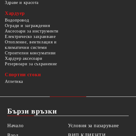
Здраве и красота
Хардуер
Водопровод
Огради и заграждения
Аксесоари за инструменти
Електрическо захранване
Отопление, вентилация и
климатични системи
Строителни консумативи
Хардуер аксесоари
Резервоари за съхранение
Спортни стоки
Атлетика
Бързи връзки
Начало
Условия за пазаруване
Вход
ВИП КЛИЕНТИ