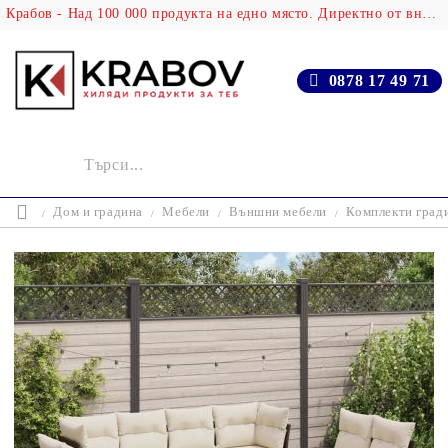
Крабов - Над 100 000 продукта на едно място. Директно от вносителя!
0878 17 49 71
Дом и градина
Мебели
Външни мебели
Комплекти град