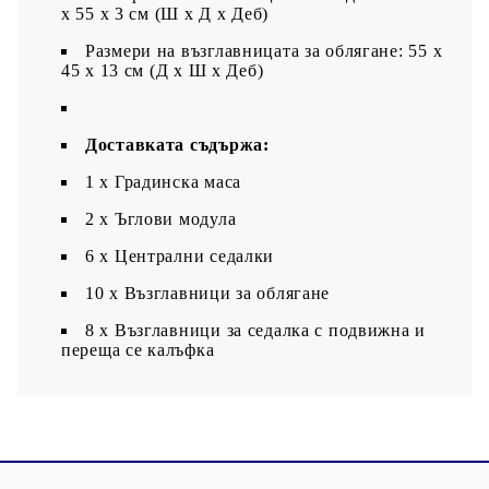
x 55 x 3 см (Ш x Д x Деб)
Размери на възглавницата за облягане: 55 x
45 x 13 см (Д х Ш x Деб)
Доставката съдържа:
1 х Градинска маса
2 x Ъглови модула
6 x Централни седалки
10 x Възглавници за облягане
8 x Възглавници за седалка с подвижна и
переща се калъфка