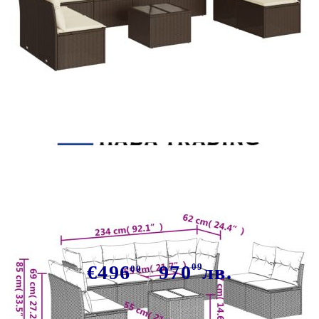
Tweet
Сподели
Градински комплект диван с
възглавници 9 части кафяв
полиратан
€496
970
09
лв.
00
В наличност: 97 бр.