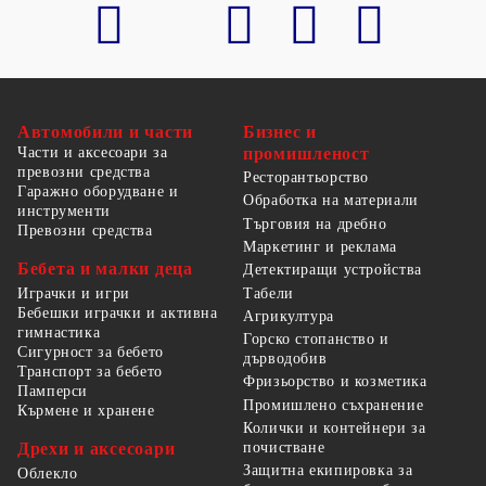
Автомобили и части
Бизнес и
Части и аксесоари за
промишленост
превозни средства
Ресторантьорство
Гаражно оборудване и
Обработка на материали
инструменти
Търговия на дребно
Превозни средства
Маркетинг и реклама
Бебета и малки деца
Детектиращи устройства
Табели
Играчки и игри
Бебешки играчки и активна
Агрикултура
гимнастика
Горско стопанство и
Сигурност за бебето
дърводобив
Транспорт за бебето
Фризьорство и козметика
Памперси
Промишлено съхранение
Кърмене и хранене
Колички и контейнери за
Дрехи и аксесоари
почистване
Защитна екипировка за
Облекло