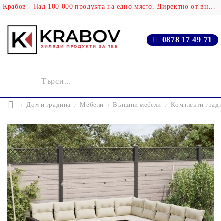
Крабов - Над 100 000 продукта на едно място. Директно от вносителя!
0878 17 49 71
Дом и градина
Мебели
Външни мебели
Комплекти град