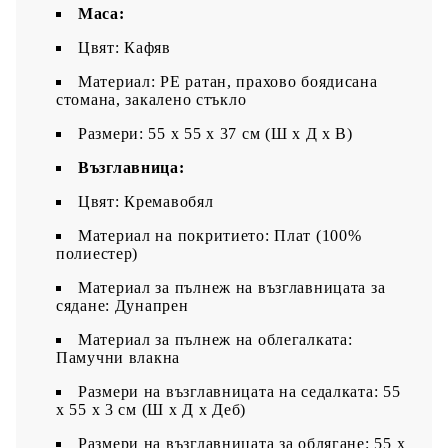
Маса:
Цвят: Кафяв
Материал: PE ратан, прахово боядисана
стомана, закалено стъкло
Размери: 55 x 55 x 37 см (Ш x Д x В)
Възглавница:
Цвят: Кремавобял
Материал на покритието: Плат (100%
полиестер)
Материал за пълнеж на възглавницата за
сядане: Дунапрен
Материал за пълнеж на облегалката:
Памучни влакна
Размери на възглавницата на седалката: 55
x 55 x 3 см (Ш x Д x Деб)
Размери на възглавницата за облягане: 55 x