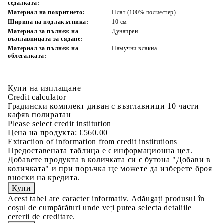
седалката:
Материал на покритието:
Плат (100% полиестер)
Ширина на подлакътника:
10 см
Материал за пълнеж на
Дунапрен
възглавницата за сядане:
Материал за пълнеж на
Памучни влакна
облегалката:
Купи на изплащане
Credit calculator
Градински комплект диван с възглавници 10 части
кафяв полиратан
Please select credit institution
Цена на продукта:
€560.00
Extraction of information from credit institutions
Предоставената таблица е с информационна цел.
Добавете продукта в количката си с бутона "Добави в
количката" и при поръчка ще можете да изберете броя
вноски на кредита.
Acest tabel are caracter informativ. Adăugați produsul în
coșul de cumpărături unde veți putea selecta detaliile
cererii de creditare.