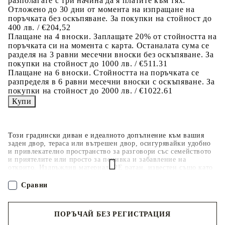
разполагате с три начина да я платите към тях:
Отложено до 30 дни от момента на изпращане на
поръчката без оскъпяване. За покупки на стойност до
400 лв. / €204,52
Плащане на 4 вноски. Заплащате 20% от стойността на
поръчката си на момента с карта. Останалата сума се
разделя на 3 равни месечни вноски без оскъпяване. За
покупки на стойност до 1000 лв. / €511.31
Плащане на 6 вноски. Стойността на поръчката се
разпределя в 6 равни месечни вноски с оскъпяване. За
покупки на стойност до 2000 лв. / €1022.61
Този градински диван е идеалното допълнение към вашия
заден двор, тераса или вътрешен двор, осигурявайки удобно
и привлекателно пространство за разговори със семейството
и приятелите или просто за почивка и забавление на
открито. Издръжлив материал: PE ратан, известен също като
полиратан, е здрав синтетичен материал с малко необходима
поддръжка, който прилича на естествен ратан. Той е лек,
Сравни
лесен за почистване и често се използва за външни мебели
поради своята издръжливост и устойчивост на атмосферни
влияния.Удобна седалка: Тази мебел за открито, снабдена с
ПОРЪЧАЙ БЕЗ РЕГИСТРАЦИЯ
плътно подплатени възглавници, предлага удобство при
сядане. Широките подлакътници също така осигуряват