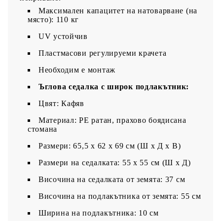
Максимален капацитет на натоварване (на
място): 110 кг
UV устойчив
Пластмасови регулируеми крачета
Необходим е монтаж
Ъглова седалка с широк подлакътник:
Цвят: Кафяв
Материал: PE ратан, прахово боядисана
стомана
Размери: 65,5 x 62 x 69 см (Ш x Д x В)
Размери на седалката: 55 x 55 cм (Ш x Д)
Височина на седалката от земята: 37 см
Височина на подлакътника от земята: 55 см
Ширина на подлакътника: 10 см