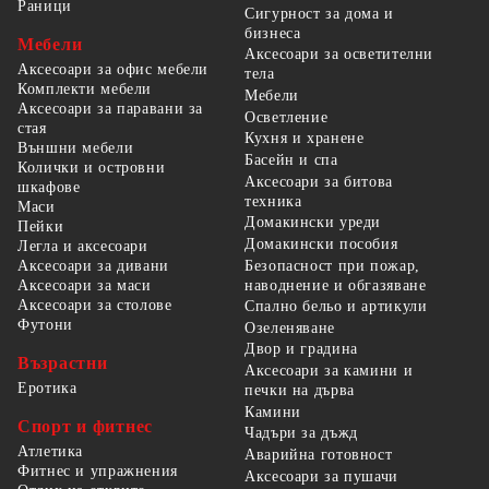
Раници
Сигурност за дома и
бизнеса
Мебели
Аксесоари за осветителни
Аксесоари за офис мебели
тела
Комплекти мебели
Мебели
Аксесоари за паравани за
Осветление
стая
Кухня и хранене
Външни мебели
Басейн и спа
Колички и островни
Аксесоари за битова
шкафове
техника
Маси
Домакински уреди
Пейки
Домакински пособия
Легла и аксесоари
Безопасност при пожар,
Аксесоари за дивани
наводнение и обгазяване
Аксесоари за маси
Аксесоари за столове
Спално бельо и артикули
Футони
Озеленяване
Двор и градина
Възрастни
Аксесоари за камини и
Еротика
печки на дърва
Камини
Спорт и фитнес
Чадъри за дъжд
Атлетика
Аварийна готовност
Фитнес и упражнения
Аксесоари за пушачи