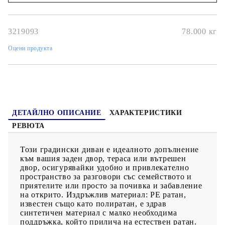
удобно място за съхранение на вашия мобилен телефон, чаши
Наш представител ще се свърже с Вас в рамките на работния ден!
или други дребни предмети леснодостъпни.Калъф, който
може да се сваля и може да се пере: Тези възглавници за
седалки имат подвижни калъфи за лесно пране и
3219093
78.000
кг
поддръжка.Стъклен плот: Плотът на външната маса е
изработен от здраво и издръжливо закалено стъкло, което
Оцени продукта
улеснява почистването с влажна кърпа и добавя нотка
елегантност към вашето външно пространство.Модулен
дизайн: Този комплект външни мебели има модулен дизайн,
което го прави напълно гъвкав и лесен за преместване, така
че можете да създадете персонализирана подредба на външни
мебели. Добре е да се знае:За да сте сигурни, че вашите
външни мебели ще останат красиви, ви препоръчваме да ги
защитите с водоустойчиво покривало.
ДЕТАЙЛНО ОПИСАНИЕ
ХАРАКТЕРИСТИКИ
РЕВЮТА
Този градински диван е идеалното допълнение
към вашия заден двор, тераса или вътрешен
двор, осигурявайки удобно и привлекателно
пространство за разговори със семейството и
приятелите или просто за почивка и забавление
на открито. Издръжлив материал: PE ратан,
известен също като полиратан, е здрав
синтетичен материал с малко необходима
поддръжка, който прилича на естествен ратан.