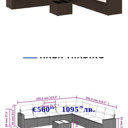
Tweet
Сподели
Градински комплект диван с
възглавници 10 части кафяв
полиратан
€560
1095
26
лв.
00
В наличност: 30 бр.