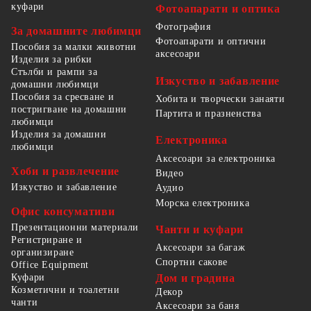
куфари
Фотоапарати и оптика
Фотография
За домашните любимци
Фотоапарати и оптични
Пособия за малки животни
аксесоари
Изделия за рибки
Стълби и рампи за
Изкуство и забавление
домашни любимци
Пособия за сресване и
Хобита и творчески занаяти
постригване на домашни
Партита и празненства
любимци
Изделия за домашни
Електроника
любимци
Аксесоари за електроника
Хоби и развлечение
Видео
Изкуство и забавление
Аудио
Морска електроника
Офис консумативи
Презентационни материали
Чанти и куфари
Регистриране и
Аксесоари за багаж
организиране
Спортни сакове
Office Equipment
Куфари
Дом и градина
Козметични и тоалетни
Декор
чанти
Аксесоари за баня