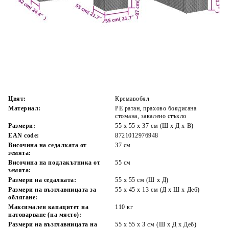
Време за доставка: 5 до 9 дни
Безплатна доставка до адрес при плащане по банков път
Цвят:
Кремавобял
Материал:
PE ратан, прахово боядисана
стомана, закалено стъкло
Размери:
55 x 55 x 37 см (Ш x Д x В)
EAN code:
8721012976948
Височина на седалката от
37 см
земята:
Височина на подлакътника от
55 см
земята:
Размери на седалката:
55 x 55 cм (Ш x Д)
Размери на възглавницата за
55 x 45 x 13 см (Д х Ш x Деб)
облягане:
Максимален капацитет на
110 кг
натоварване (на място):
Размери на възглавницата на
55 x 55 x 3 см (Ш x Д x Деб)