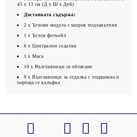
45 x 13 см (Д х Ш x Деб)
Доставката съдържа:
2 x Ъглови модула с широк подлакътник
1 x Ъглов фотьойл
6 x Централни седалки
1 х Маса
10 x Възглавници за облягане
9 x Възглавници за седалка с подвижна и
переща се калъфка