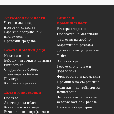
Автомобили и части
Бизнес и
Части и аксесоари за
промишленост
превозни средства
Ресторантьорство
Гаражно оборудване и
Обработка на материали
инструменти
Търговия на дребно
Превозни средства
Маркетинг и реклама
Бебета и малки деца
Детектиращи устройства
Табели
Играчки и игри
Бебешки играчки и активна
Агрикултура
гимнастика
Горско стопанство и
Сигурност за бебето
дърводобив
Транспорт за бебето
Фризьорство и козметика
Памперси
Промишлено съхранение
Кърмене и хранене
Колички и контейнери за
Дрехи и аксесоари
почистване
Защитна екипировка за
Облекло
безопасност при работа
Аксесоари за облекло
Костюми и аксесоари
Наука и лаборатории
Ръчни чанти, портфейли и