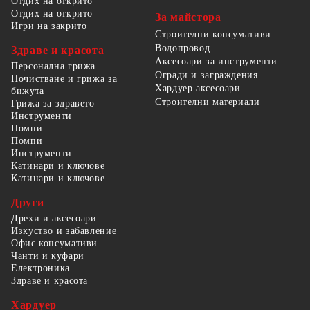
Отдих на открито
Отдих на открито
За майстора
Игри на закрито
Строителни консумативи
Водопровод
Здраве и красота
Аксесоари за инструменти
Персонална грижа
Огради и заграждения
Почистване и грижа за
Хардуер аксесоари
бижута
Строителни материали
Грижа за здравето
Инструменти
Помпи
Помпи
Инструменти
Катинари и ключове
Катинари и ключове
Други
Дрехи и аксесоари
Изкуство и забавление
Офис консумативи
Чанти и куфари
Електроника
Здраве и красота
Хардуер