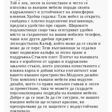
Той е лек, лесен за почистване и често се
използва за външни мебели поради своята
издръжливост и устойчивост на атмосферни
влияния.Удобна седалка: Тази мебел за открито,
снабдена с плътно подплатени възглавници,
предлага удобство при сядане. Широките
подлакътници също така осигуряват удобно
място за съхранение на вашия мобилен телефон,
чаши или други дребни предмети
леснодостъпни.Калъф, който може да се сваля и
може да се пере: Тези възглавници за седалки
имат подвижни калъфи за лесно пране и
поддръжка.Стъклен плот: Плотът на външната
маса е изработен от здраво и издръжливо
закалено стъкло, което улеснява почистването с
влажна кърпа и добавя нотка елегантност към
вашето външно пространство.Модулен дизайн:
Този комплект външни мебели има модулен
дизайн, което го прави напълно гъвкав и лесен
за преместване, така че можете да създадете
персонализирана подредба на външни мебели.
Добре е да се знае:За да сте сигурни, че вашите
външни мебели ще останат красиви, ви
препоръчваме да ги защитите с водоустойчиво
покривало.