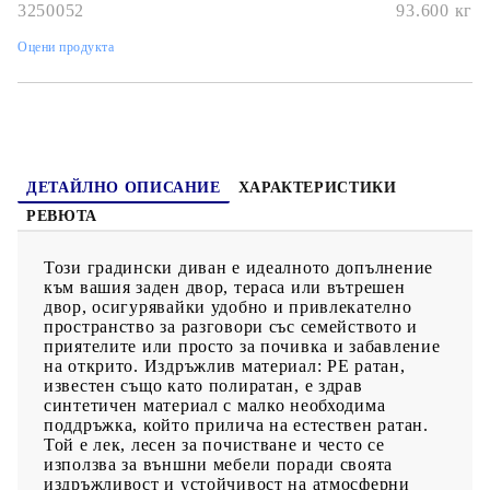
стабилност.Стъклен плот: Плотът на външната маса е
3250052
93.600
кг
изработен от здраво и издръжливо закалено стъкло, което
улеснява почистването с влажна кърпа и добавя нотка
Оцени продукта
елегантност към вашето външно пространство.Калъф, който
може да се сваля и може да се пере: Тези възглавници за
седалки имат подвижни калъфи за лесно пране и
поддръжка.Модулен дизайн: Този комплект външни мебели
има модулен дизайн, което го прави напълно гъвкав и лесен
за преместване, така че можете да създадете персонализирана
подредба на външни мебели. Добре е да се знае:За да сте
сигурни, че вашите външни мебели ще останат красиви, ви
ДЕТАЙЛНО ОПИСАНИЕ
ХАРАКТЕРИСТИКИ
препоръчваме да ги защитите с водоустойчиво покривало.
РЕВЮТА
Този градински диван е идеалното допълнение
към вашия заден двор, тераса или вътрешен
двор, осигурявайки удобно и привлекателно
пространство за разговори със семейството и
приятелите или просто за почивка и забавление
на открито. Издръжлив материал: PE ратан,
известен също като полиратан, е здрав
синтетичен материал с малко необходима
поддръжка, който прилича на естествен ратан.
Той е лек, лесен за почистване и често се
използва за външни мебели поради своята
издръжливост и устойчивост на атмосферни