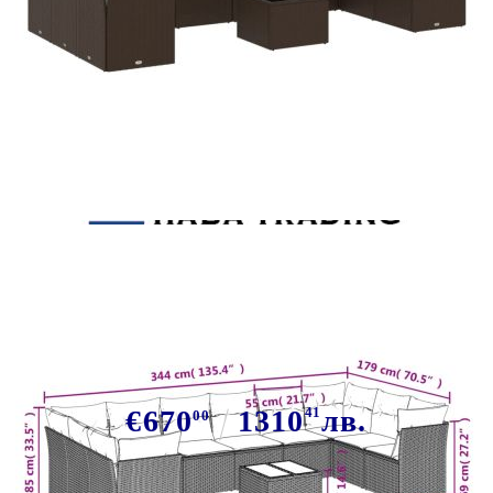
Tweet
Сподели
Градински комплект диван с
възглавници 11 части кафяв
полиратан
€670
1310
41
лв.
00
В наличност: 47 бр.