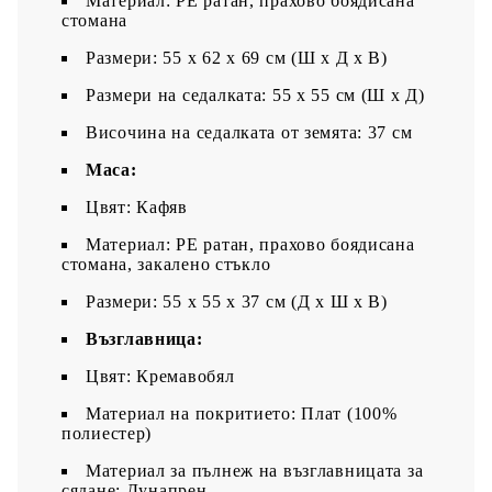
Материал: PE ратан, прахово боядисана
стомана
Размери: 55 x 62 x 69 см (Ш x Д x В)
Размери на седалката: 55 x 55 cм (Ш x Д)
Височина на седалката от земята: 37 см
Маса:
Цвят: Кафяв
Материал: PE ратан, прахово боядисана
стомана, закалено стъкло
Размери: 55 x 55 x 37 см (Д x Ш x В)
Възглавница:
Цвят: Кремавобял
Материал на покритието: Плат (100%
полиестер)
Материал за пълнеж на възглавницата за
сядане: Дунапрен