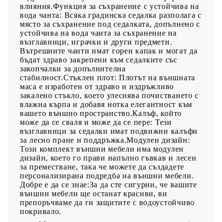
влияния.Функция за съхранение с устойчива на
вода чанта: Всяка градинска седалка разполага с
място за съхранение под седалката, допълнено с
устойчива на вода чанта за съхранение на
възглавници, играчки и други предмети.
Вътрешните чанти имат горен капак и могат да
бъдат здраво закрепени към седалките със
закопчалки за допълнителна
стабилност.Стъклен плот: Плотът на външната
маса е изработен от здраво и издръжливо
закалено стъкло, което улеснява почистването с
влажна кърпа и добавя нотка елегантност към
вашето външно пространство.Калъф, който
може да се сваля и може да се пере: Тези
възглавници за седалки имат подвижни калъфи
за лесно пране и поддръжка.Модулен дизайн:
Този комплект външни мебели има модулен
дизайн, което го прави напълно гъвкав и лесен
за преместване, така че можете да създадете
персонализирана подредба на външни мебели.
Добре е да се знае:За да сте сигурни, че вашите
външни мебели ще останат красиви, ви
препоръчваме да ги защитите с водоустойчиво
покривало.