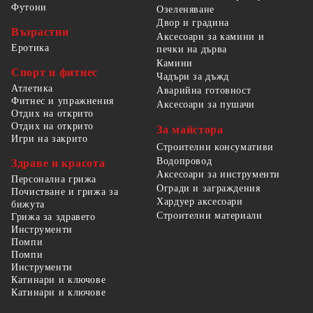
Футони
Озеленяване
Двор и градина
Възрастни
Аксесоари за камини и
Еротика
печки на дърва
Камини
Спорт и фитнес
Чадъри за дъжд
Атлетика
Аварийна готовност
Фитнес и упражнения
Аксесоари за пушачи
Отдих на открито
Отдих на открито
За майстора
Игри на закрито
Строителни консумативи
Водопровод
Здраве и красота
Аксесоари за инструменти
Персонална грижа
Огради и заграждения
Почистване и грижа за
Хардуер аксесоари
бижута
Строителни материали
Грижа за здравето
Инструменти
Помпи
Помпи
Инструменти
Катинари и ключове
Катинари и ключове