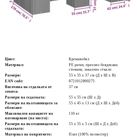
Време за доставка: 5 до 9 дни
Безплатна доставка до адрес при плащане по банков път
Цвят:
Кремавобял
Материал:
PE ратан, прахово боядисана
стомана, закалено стъкло
Размери:
55 x 55 x 37 см (Д x Ш x В)
EAN code:
8721012890275
Височина на седалката от
37 см
земята:
Размери на седалката:
55 x 55 cм (Ш x Д)
Размери на възглавницата за
55 x 45 x 13 см (Д х Ш x Деб)
облягане:
Максимален капацитет на
110 кг
натоварване (на място):
Размери на възглавницата на
55 x 55 x 3 см (Ш x Д x Деб)
седалката:
Материал на покритието:
Плат (100% полиестер)