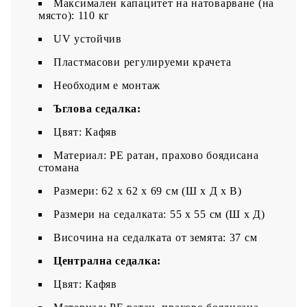
Максимален капацитет на натоварване (на
място): 110 кг
UV устойчив
Пластмасови регулируеми крачета
Необходим е монтаж
Ъглова седалка:
Цвят: Кафяв
Материал: PE ратан, прахово боядисана
стомана
Размери: 62 x 62 x 69 см (Ш x Д x В)
Размери на седалката: 55 x 55 cм (Ш x Д)
Височина на седалката от земята: 37 см
Централна седалка:
Цвят: Кафяв