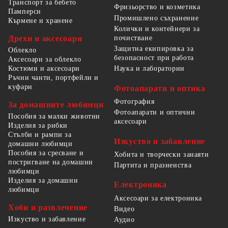
Транспорт за бебето
Фризьорство и козметика
Памперси
Промишлено съхранение
Кърмене и хранене
Колички и контейнери за
Дрехи и аксесоари
почистване
Защитна екипировка за
Облекло
безопасност при работа
Аксесоари за облекло
Костюми и аксесоари
Наука и лаборатории
Ръчни чанти, портфейли и
куфари
Фотоапарати и оптика
Фотография
За домашните любимци
Фотоапарати и оптични
Пособия за малки животни
аксесоари
Изделия за рибки
Стълби и рампи за
Изкуство и забавление
домашни любимци
Пособия за сресване и
Хобита и творчески занаяти
постригване на домашни
Партита и празненства
любимци
Изделия за домашни
Електроника
любимци
Аксесоари за електроника
Хоби и развлечение
Видео
Изкуство и забавление
Аудио