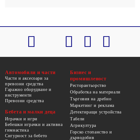
Автомобили и части
Бизнес и
Части и аксесоари за
промишленост
превозни средства
Ресторантьорство
Гаражно оборудване и
Обработка на материали
инструменти
Търговия на дребно
Превозни средства
Маркетинг и реклама
Бебета и малки деца
Детектиращи устройства
Табели
Играчки и игри
Бебешки играчки и активна
Агрикултура
гимнастика
Горско стопанство и
Сигурност за бебето
дърводобив