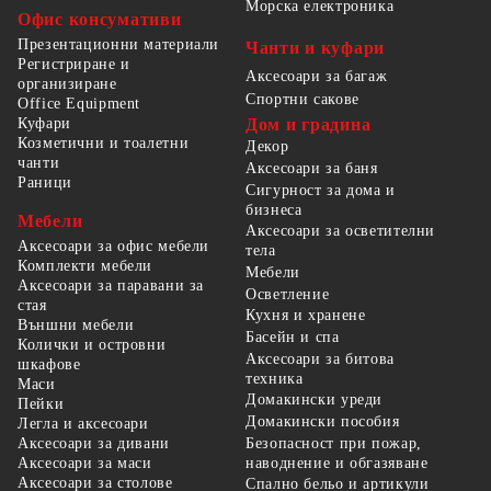
Морска електроника
Офис консумативи
Презентационни материали
Чанти и куфари
Регистриране и
Аксесоари за багаж
организиране
Спортни сакове
Office Equipment
Куфари
Дом и градина
Козметични и тоалетни
Декор
чанти
Аксесоари за баня
Раници
Сигурност за дома и
бизнеса
Мебели
Аксесоари за осветителни
Аксесоари за офис мебели
тела
Комплекти мебели
Мебели
Аксесоари за паравани за
Осветление
стая
Кухня и хранене
Външни мебели
Басейн и спа
Колички и островни
Аксесоари за битова
шкафове
техника
Маси
Домакински уреди
Пейки
Домакински пособия
Легла и аксесоари
Безопасност при пожар,
Аксесоари за дивани
наводнение и обгазяване
Аксесоари за маси
Аксесоари за столове
Спално бельо и артикули