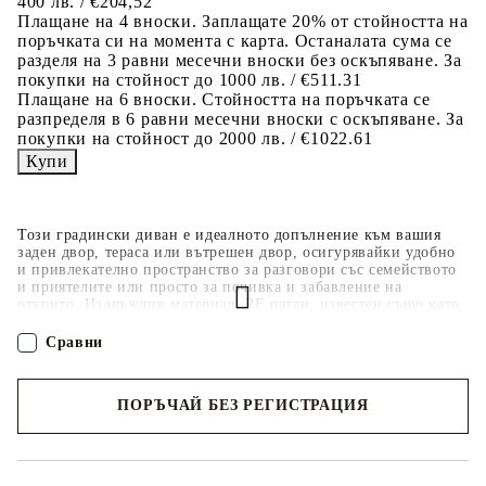
400 лв. / €204,52
Плащане на 4 вноски. Заплащате 20% от стойността на
поръчката си на момента с карта. Останалата сума се
разделя на 3 равни месечни вноски без оскъпяване. За
покупки на стойност до 1000 лв. / €511.31
Плащане на 6 вноски. Стойността на поръчката се
разпределя в 6 равни месечни вноски с оскъпяване. За
покупки на стойност до 2000 лв. / €1022.61
Този градински диван е идеалното допълнение към вашия
заден двор, тераса или вътрешен двор, осигурявайки удобно
и привлекателно пространство за разговори със семейството
и приятелите или просто за почивка и забавление на
открито. Издръжлив материал: PE ратан, известен също като
полиратан, е здрав синтетичен материал с малко необходима
поддръжка, който прилича на естествен ратан. Той е лек,
Сравни
лесен за почистване и често се използва за външни мебели
поради своята издръжливост и устойчивост на атмосферни
влияния.Функция за съхранение с устойчива на вода чанта:
ПОРЪЧАЙ БЕЗ РЕГИСТРАЦИЯ
Всяка градинска седалка разполага с място за съхранение под
седалката, допълнено с устойчива на вода чанта за
съхранение на възглавници, играчки и други предмети.
Наш представител ще се свърже с Вас в рамките на работния ден!
Вътрешните чанти имат горен капак и могат да бъдат здраво
закрепени към седалките със закопчалки за допълнителна