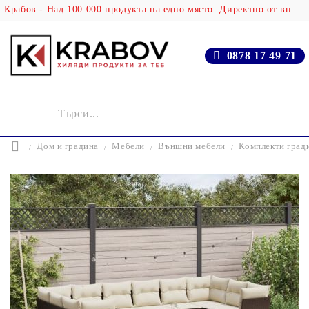
Крабов - Над 100 000 продукта на едно място. Директно от вносителя!
0878 17 49 71
Дом и градина
Мебели
Външни мебели
Комплекти град