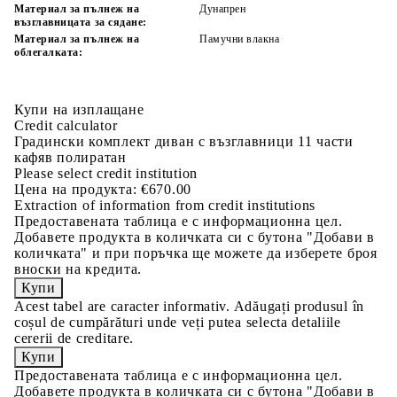
Материал за пълнеж на
Дунапрен
възглавницата за сядане:
Материал за пълнеж на
Памучни влакна
облегалката:
Купи на изплащане
Credit calculator
Градински комплект диван с възглавници 11 части
кафяв полиратан
Please select credit institution
Цена на продукта:
€670.00
Extraction of information from credit institutions
Предоставената таблица е с информационна цел.
Добавете продукта в количката си с бутона "Добави в
количката" и при поръчка ще можете да изберете броя
вноски на кредита.
Acest tabel are caracter informativ. Adăugați produsul în
coșul de cumpărături unde veți putea selecta detaliile
cererii de creditare.
Предоставената таблица е с информационна цел.
Добавете продукта в количката си с бутона "Добави в