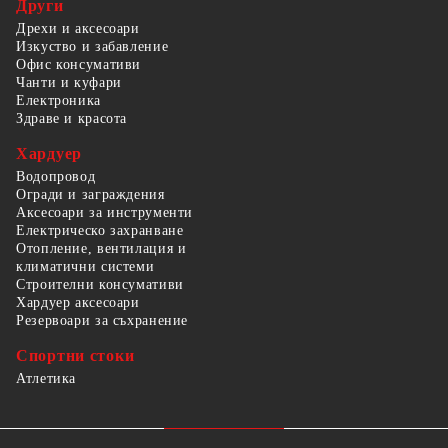
Други
Дрехи и аксесоари
Изкуство и забавление
Офис консумативи
Чанти и куфари
Електроника
Здраве и красота
Хардуер
Водопровод
Огради и заграждения
Аксесоари за инструменти
Електрическо захранване
Отопление, вентилация и
климатични системи
Строителни консумативи
Хардуер аксесоари
Резервоари за съхранение
Спортни стоки
Атлетика