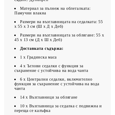
Материал за пълнеж на облегалката:
Памучни влакна
Размери на възглавницата на седалката: 55
x 55 x 3 см (Ш x Д x Деб)
Размери на възглавницата за облягане: 55 x
45 x 13 см (Д х Ш x Деб)
Доставката съдържа:
1 х Градинска маса
4 x Ъглови седалки с функция за
съхранение с устойчива на вода чанта
6 x Централни седалки, включително
функция за съхранение с устойчива на вода
чанта
14 x Възглавници за облягане
10 x Възглавница за седалка с подвижна и
переща се калъфка