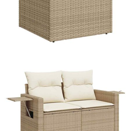
възглавницата):
Материал за пълнеж на
Дунапрен
възглавницата за сядане:
Материал за пълнеж на
Памучни влакна
облегалката:
Максимален капацитет на
110 кг
теглото (на седалка):
Размери на страничната
25 x 23 см (Д x Ш)
маса:
Размери на
55 x 53 x 34 см (Д x Ш x В)
водоустойчивата чанта:
Купи на изплащане
Credit calculator
Градински диван с възглавници 5 части бежов
полиратан акация
Please select credit institution
Цена на продукта:
€694.00
Extraction of information from credit institutions
Предоставената таблица е с информационна цел.
Добавете продукта в количката си с бутона "Добави в
количката" и при поръчка ще можете да изберете броя
вноски на кредита.