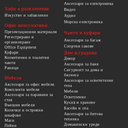
Аксесоари за електроника
Хоби и развлечение
Видео
Изкуство и забавление
Аудио
Морска електроника
Офис консумативи
Презентационни материали
Чанти и куфари
Регистриране и
Аксесоари за багаж
организиране
Спортни сакове
Office Equipment
Куфари
Дом и градина
Козметични и тоалетни
Декор
чанти
Аксесоари за баня
Раници
Сигурност за дома и
бизнеса
Мебели
Аксесоари за осветителни
Аксесоари за офис мебели
тела
Комплекти мебели
Мебели
Аксесоари за паравани за
Осветление
стая
Кухня и хранене
Външни мебели
Басейн и спа
Колички и островни
Аксесоари за битова
шкафове
техника
Маси
Домакински уреди
Пейки