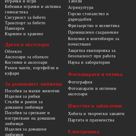
Табели
Играчки и игри
Бебешки играчки и активна
Агрикултура
гимнастика
Горско стопанство и
Сигурност за бебето
дърводобив
Транспорт за бебето
Фризьорство и козметика
Памперси
Промишлено съхранение
Кърмене и хранене
Колички и контейнери за
Дрехи и аксесоари
почистване
Защитна екипировка за
Облекло
безопасност при работа
Аксесоари за облекло
Костюми и аксесоари
Наука и лаборатории
Ръчни чанти, портфейли и
куфари
Фотоапарати и оптика
Фотография
За домашните любимци
Фотоапарати и оптични
Пособия за малки животни
аксесоари
Изделия за рибки
Стълби и рампи за
Изкуство и забавление
домашни любимци
Пособия за сресване и
Хобита и творчески занаяти
постригване на домашни
Партита и празненства
любимци
Изделия за домашни
Електроника
любимци