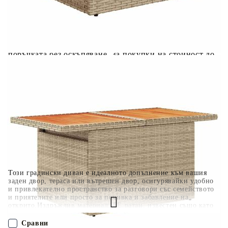
Когато плащате с NewPay, всъщност NewPay плаща
поръчката Ви вместо Вас. Вие я получавате и
разполагате с три начина да я платите към тях:
Отложено до 30 дни от момента на изпращане на
поръчката без оскъпяване. За покупки на стойност до
400 лв. / €204,52
Плащане на 4 вноски. Заплащате 20% от стойността на
поръчката си на момента с карта. Останалата сума се
разделя на 3 равни месечни вноски без оскъпяване. За
покупки на стойност до 1000 лв. / €511.31
Плащане на 6 вноски. Стойността на поръчката се
разпределя в 6 равни месечни вноски с оскъпяване. За
покупки на стойност до 2000 лв. / €1022.61
Този градински диван е идеалното допълнение към вашия
заден двор, тераса или вътрешен двор, осигурявайки удобно
и привлекателно пространство за разговори със семейството
и приятелите или просто за почивка и забавление на
открито.Издръжлив материал: PE ратан, известен също като
полиратан, е здрав синтетичен материал с малко необходима
поддръжка, който прилича на естествен ратан. Той е лек,
Сравни