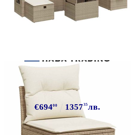
Tweet
Сподели
Градински диван с възглавници 5
части бежов полиратан акация
€694
1357
35
лв.
00
В наличност: 3 бр.