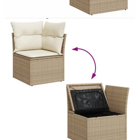
на открито.Издръжлив материал: PE ратан,
известен също като полиратан, е здрав
синтетичен материал с малко необходима
поддръжка, който прилича на естествен ратан.
Той е лек, лесен за почистване и често се
използва за външни мебели поради своята
издръжливост и устойчивост на атмосферни
влияния.Функция за съхранение с
водоустойчива чанта: Всяка градинска седалка
разполага с място за съхранение под седалката,
допълнено с водоустойчива чанта за съхранение
на възглавници, играчки и други предмети.
Вътрешните чанти имат горен капак и могат да
бъдат здраво закрепени към седалките със
закопчалки за допълнителна стабилност.Удобна
странична масичка: Тази външна мебел е
снабдена със сгъваема странична масичка с
газова пружина, която осигурява удобно място,
където да държите необходимите си вещи на
леснодостъпно място.Калъф, който може да се
сваля и може да се пере: Тези възглавници за
седалки имат подвижни калъфи за лесно пране
и поддръжка.Модулен дизайн: Този комплект
външни мебели има модулен дизайн, което го
прави напълно гъвкав и лесен за преместване,