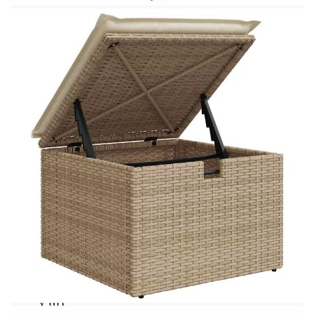
Размери на седалката: 55 x 55 cм (Ш x Д)
Височина на седалката от земята (без
възглавницата): 37 см
Модул с подлакътници:
Цвят: Бежов
Материал: PE ратан, прахово боядисана
стомана
Размери: 62 x 62 x 69 см (Ш x Д x В)
Размери на седалката: 55 x 55 cм (Ш x Д)
Височина на седалката от земята (без
възглавницата): 37 см
Височина на подлакътника от земята: 55 см
Ширина на подлакътника: 6 см
Размери на страничната маса: 25 x 23 см (Д
x Ш)