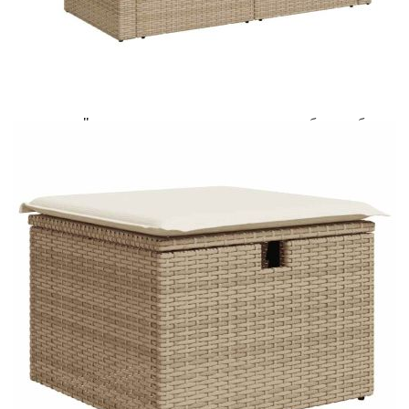
Acest tabel are caracter informativ. Adăugați produsul în
coșul de cumpărături unde veți putea selecta detaliile
cererii de creditare.
Предоставената таблица е с информационна цел.
Добавете продукта в количката си с бутона "Добави в
количката" и при поръчка ще можете да изберете броя
вноски на кредита.
Предоставената таблица е с информационна цел.
Добавете продукта в количката си с бутона "Добави в
количката" и при поръчка ще можете да изберете броя
вноски на кредита.
Предоставената таблица е с информационна цел.
Добавете продукта в количката си с бутона "Добави в
количката" и при поръчка ще можете да изберете броя
вноски на кредита.
Предоставената таблица е с информационна цел.
Добавете продукта в количката си с бутона "Добави в
количката" и при поръчка ще можете да изберете броя
вноски на кредита.