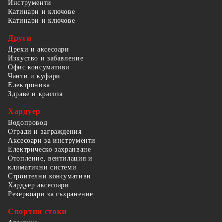
Инструменти
Катинари и ключове
Катинари и ключове
Други
Дрехи и аксесоари
Изкуство и забавление
Офис консумативи
Чанти и куфари
Електроника
Здраве и красота
Хардуер
Водопровод
Огради и заграждения
Аксесоари за инструменти
Електрическо захранване
Отопление, вентилация и
климатични системи
Строителни консумативи
Хардуер аксесоари
Резервоари за съхранение
Спортни стоки