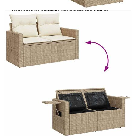
така че можете да създадете персонализирана
подредба на външни мебели.Добре е да се
знае:За да сте сигурни, че вашите външни
мебели ще останат красиви, ви препоръчваме да
ги защитите с водоустойчиво покривало.
Размери на водоустойчивата чанта: 55 x 53
x 34 см (Д x Ш x В)
Максимален капацитет на теглото (на
седалка): 110 кг
UV устойчив
Пластмасови регулируеми крачета
Необходим е монтаж
Ъглова седалка:
Цвят: Бежов
Материал: PE ратан, прахово боядисана
стомана
Размери: 62 x 62 x 69 см (Ш x Д x В)