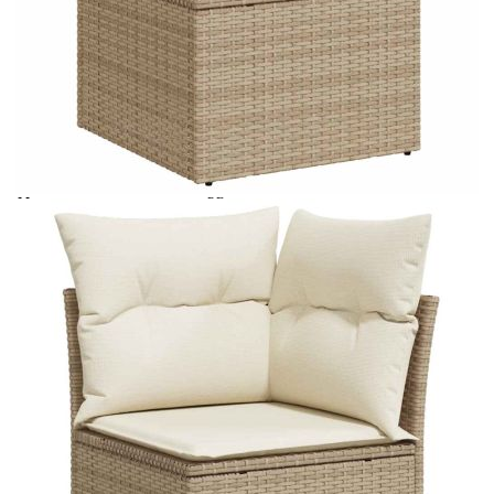
Време за доставка: 5 до 9 дни
Безплатна доставка до адрес при плащане по банков път
Цвят:
Кремавобял
Материал:
PE ратан, стомана с прахово покритие,
акациева дървесина масив с лаково
покритие
Размери:
100 x 55 x 44/73 см (Д x Ш x В)
EAN code:
8721158754745
Височина на
55 см
подлакътника от земята:
Размери на седалката:
55 x 55 cм (Ш x Д)
Размери на възглавницата
55 x 45 x 13 см (Д х Ш x Деб)
за облягане:
Размери на възглавницата
55 x 55 x 3 см (Ш x Д x Деб)
на седалката:
Материал на покритието:
Плат (100% полиестер)
Ширина на подлакътника:
6 см
Височина на седалката от
37 см
земята (без