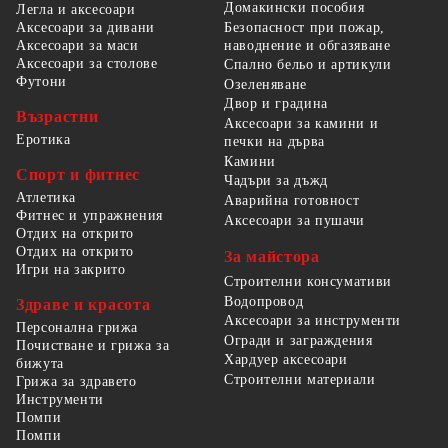
Домакински пособия
Легла и аксесоари
Безопасност при пожар,
Аксесоари за дивани
наводнение и обгазяване
Аксесоари за маси
Аксесоари за столове
Спално бельо и артикули
Футони
Озеленяване
Двор и градина
Възрастни
Аксесоари за камини и
Еротика
печки на дърва
Камини
Спорт и фитнес
Чадъри за дъжд
Атлетика
Аварийна готовност
Фитнес и упражнения
Аксесоари за пушачи
Отдих на открито
Отдих на открито
За майстора
Игри на закрито
Строителни консумативи
Водопровод
Здраве и красота
Аксесоари за инструменти
Персонална грижа
Огради и заграждения
Почистване и грижа за
Хардуер аксесоари
бижута
Строителни материали
Грижа за здравето
Инструменти
Помпи
Помпи