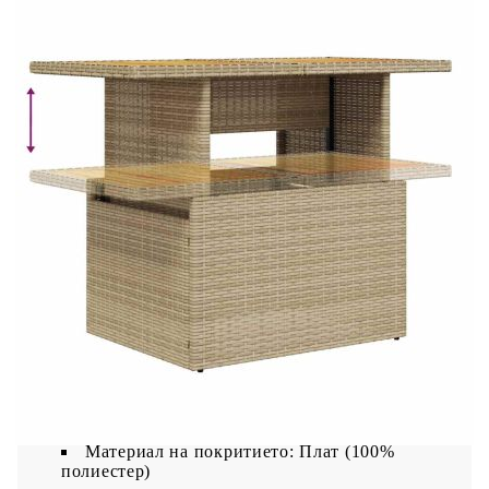
Табуретка:
Цвят: Бежов
Материал: PE ратан, прахово боядисана
стомана
Размери: 55 x 55 x 37 см (Ш x Д x В)
Маса:
Цвят: Бежов
Материал: PE ратан, стомана с прахово
покритие, акациева дървесина масив с лаково
покритие
Размери: 100 x 55 x 44/73 см (Д x Ш x В)
Възглавница:
Цвят: Кремавобял
Материал на покритието: Плат (100%
полиестер)