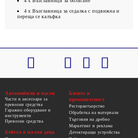
4 x Възглавници за облягане
4 x Възглавница за седалка с подвижна и
переща се калъфка
Автомобили и части
Бизнес и
Части и аксесоари за
промишленост
превозни средства
Ресторантьорство
Гаражно оборудване и
Обработка на материали
инструменти
Търговия на дребно
Превозни средства
Маркетинг и реклама
Бебета и малки деца
Детектиращи устройства