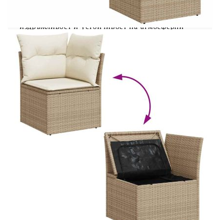
Той е лек, лесен за почистване и често се
използва за външни мебели поради своята
издръжливост и устойчивост на атмосферни
влияния.Функция за съхранение с
водоустойчива чанта: Градинската мебел
разполага с място за съхранение под седалката,
допълнено с водоустойчива чанта за съхранение
на възглавници, играчки и други предмети.
Вътрешната чанта може да бъде здраво
закрепена към външната мебел със закопчалки
за допълнителна стабилност.Универсална
табуретка за крака: Табуретката е универсална и
служи като удобна поставка за крака, когато се
излежавате на дивана или като допълнителна
седалка във вашата градина.Калъф, който може
да се сваля и може да се пере: Тези възглавници
за седалки имат подвижни калъфи за лесно
пране и поддръжка.Модулен дизайн: Този
комплект външни мебели има модулен дизайн,
което го прави напълно гъвкав и лесен за
преместване, така че можете да създадете
персонализирана подредба на външни мебели.
Добре е да се знае:За да сте сигурни, че вашите
външни мебели ще останат красиви, ви