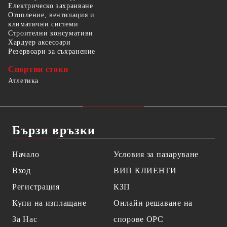
Електрическо захранване
Отопление, вентилация и
климатични системи
Строителни консумативи
Хардуер аксесоари
Резервоари за съхранение
Спортни стоки
Атлетика
Бързи връзки
Начало
Условия за пазаруване
Вход
ВИП КЛИЕНТИ
Регистрация
КЗП
Купи на изплащане
Онлайн решаване на
За Нас
спорове OPC