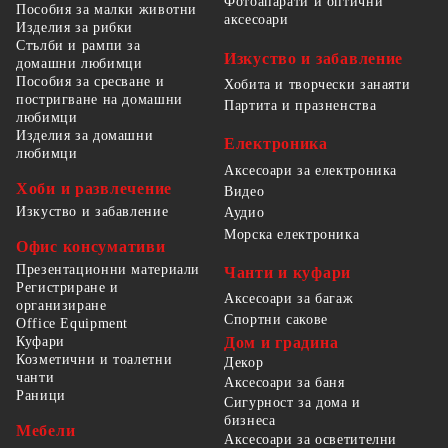
Фотоапарати и оптични
Пособия за малки животни
аксесоари
Изделия за рибки
Стълби и рампи за
Изкуство и забавление
домашни любимци
Пособия за сресване и
Хобита и творчески занаяти
постригване на домашни
Партита и празненства
любимци
Изделия за домашни
Електроника
любимци
Аксесоари за електроника
Хоби и развлечение
Видео
Изкуство и забавление
Аудио
Морска електроника
Офис консумативи
Презентационни материали
Чанти и куфари
Регистриране и
Аксесоари за багаж
организиране
Спортни сакове
Office Equipment
Куфари
Дом и градина
Козметични и тоалетни
Декор
чанти
Аксесоари за баня
Раници
Сигурност за дома и
бизнеса
Мебели
Аксесоари за осветителни