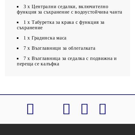
3 x Централни седалки, включително
функция за съхранение с водоустойчива чанта
1 x Табуретка за крака с функция за
съхранение
1 х Градинска маса
7 x Възглавници за облегалката
7 x Възглавница за седалка с подвижна и
переща се калъфка