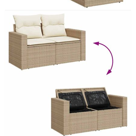
препоръчваме да ги защитите с водоустойчиво
покривало.
Размери на водоустойчивата чанта: 55 x 53
x 34 см (Д x Ш x В)
Максимален капацитет на теглото (на
седалка): 110 кг
UV устойчив
Пластмасови регулируеми крачета
Необходим е монтаж
Модул с подлакътници:
Цвят: Бежов
Материал: PE ратан, прахово боядисана
стомана
Размери: 65,5 x 62 x 69 см (Ш x Д x В)
Размери на седалката: 55 x 55 cм (Ш x Д)
Височина на седалката от земята (без