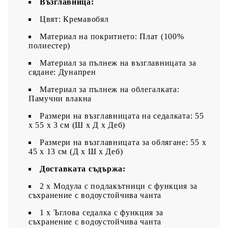
Възглавница:
Цвят: Кремавобял
Материал на покритието: Плат (100%
полиестер)
Материал за пълнеж на възглавницата за
сядане: Дунапрен
Материал за пълнеж на облегалката:
Памучни влакна
Размери на възглавницата на седалката: 55
x 55 x 3 см (Ш x Д x Деб)
Размери на възглавницата за облягане: 55 x
45 x 13 см (Д х Ш x Деб)
Доставката съдържа:
2 x Модула с подлакътници с функция за
съхранение с водоустойчива чанта
1 x Ъглова седалка с функция за
съхранение с водоустойчива чанта