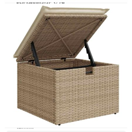
възглавницата): 37 см
Височина на подлакътника от земята: 55 см
Ширина на подлакътника: 10 см
Ъглова седалка:
Цвят: Бежов
Материал: PE ратан, прахово боядисана
стомана
Размери: 62 x 62 x 69 см (Ш x Д x В)
Размери на седалката: 55 x 55 cм (Ш x Д)
Височина на седалката от земята (без
възглавницата): 37 см
Централна седалка:
Цвят: Бежов
Материал: PE ратан, прахово боядисана
стомана