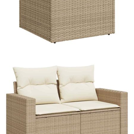
Материал за пълнеж на
Дунапрен
възглавницата за сядане:
Материал за пълнеж на
Памучни влакна
облегалката:
Максимален капацитет на теглото
110 кг
(на седалка):
Размери на водоустойчивата
55 x 53 x 34 см (Д x Ш x В)
чанта:
Купи на изплащане
Credit calculator
Градински диван с възглавници, 8 части, бежов
полиратан
Please select credit institution
Цена на продукта:
€674.00
Extraction of information from credit institutions
Предоставената таблица е с информационна цел.
Добавете продукта в количката си с бутона "Добави в
количката" и при поръчка ще можете да изберете броя
вноски на кредита.
Acest tabel are caracter informativ. Adăugați produsul în
coșul de cumpărături unde veți putea selecta detaliile
cererii de creditare.