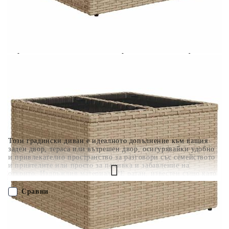
разполагате с три начина да я платите към тях:
Отложено до 30 дни от момента на изпращане на
поръчката без оскъпяване. За покупки на стойност до
400 лв. / €204,52
Плащане на 4 вноски. Заплащате 20% от стойността на
поръчката си на момента с карта. Останалата сума се
разделя на 3 равни месечни вноски без оскъпяване. За
покупки на стойност до 1000 лв. / €511.31
Плащане на 6 вноски. Стойността на поръчката се
разпределя в 6 равни месечни вноски с оскъпяване. За
покупки на стойност до 2000 лв. / €1022.61
Този градински диван е идеалното допълнение към вашия
заден двор, тераса или вътрешен двор, осигурявайки удобно
и привлекателно пространство за разговори със семейството
и приятелите или просто за почивка и забавление на
открито. Издръжлив материал: PE ратан, известен също като
полиратан, е здрав синтетичен материал с малко необходима
поддръжка, който прилича на естествен ратан. Той е лек,
Сравни
лесен за почистване и често се използва за външни мебели
поради своята издръжливост и устойчивост на атмосферни
влияния.Функция за съхранение с водоустойчива чанта:
ПОРЪЧАЙ БЕЗ РЕГИСТРАЦИЯ
Градинската мебел разполага с място за съхранение под