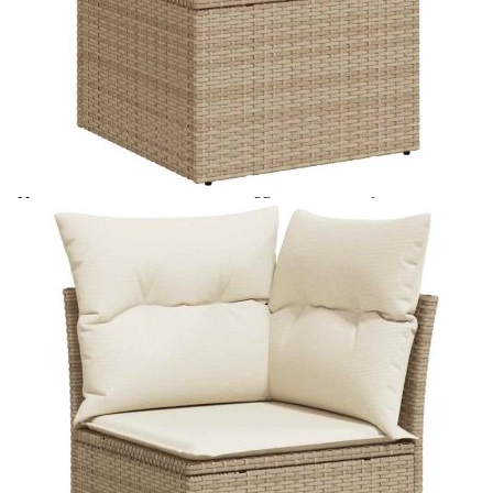
Време за доставка: 5 до 9 дни
Безплатна доставка до адрес при плащане по банков път
Цвят:
Кремавобял
Материал:
PE ратан, прахово боядисана
стомана, закалено стъкло
Размери:
55 x 55 x 37 см (Ш x Д x В)
EAN code:
8721158728500
Височина на подлакътника от
55 см
земята:
Размери на седалката:
55 x 55 cм (Ш x Д)
Размери на възглавницата за
55 x 45 x 13 см (Д х Ш x Деб)
облягане:
Размери на възглавницата на
55 x 55 x 3 см (Ш x Д x Деб)
седалката:
Материал на покритието:
Плат (100% полиестер)
Ширина на подлакътника:
10 см
Височина на седалката от земята
37 см
(без възглавницата):