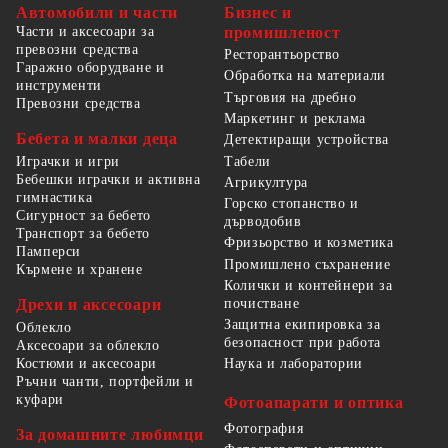
Автомобили и части
Бизнес и
Части и аксесоари за
промишленост
превозни средства
Ресторантьорство
Гаражно оборудване и
Обработка на материали
инструменти
Търговия на дребно
Превозни средства
Маркетинг и реклама
Бебета и малки деца
Детектиращи устройства
Табели
Играчки и игри
Бебешки играчки и активна
Агрикултура
гимнастика
Горско стопанство и
Сигурност за бебето
дърводобив
Транспорт за бебето
Фризьорство и козметика
Памперси
Промишлено съхранение
Кърмене и хранене
Колички и контейнери за
Дрехи и аксесоари
почистване
Защитна екипировка за
Облекло
безопасност при работа
Аксесоари за облекло
Костюми и аксесоари
Наука и лаборатории
Ръчни чанти, портфейли и
куфари
Фотоапарати и оптика
Фотография
За домашните любимци