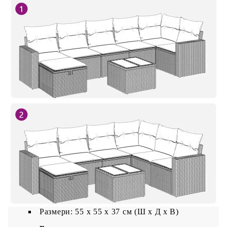
Размери: 55 x 62 x 69 см (Ш x Д x В)
Размери на седалката: 55 x 55 cм (Ш x Д)
Височина на седалката от земята (без
възглавницата): 37 см
Табуретка:
Цвят: Бежов
Материал: PE ратан, прахово боядисана
стомана
Размери: 55 x 55 x 37 см (Ш x Д x В)
Градинска маса:
Цвят: Бежов
Материал: PE ратан, прахово боядисана
стомана, закалено стъкло
Размери: 55 x 55 x 37 см (Ш x Д x В)