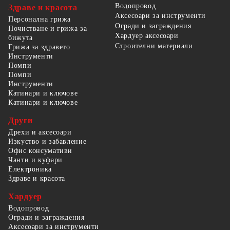
Водопровод
Здраве и красота
Аксесоари за инструменти
Персонална грижа
Огради и заграждения
Почистване и грижа за
Хардуер аксесоари
бижута
Строителни материали
Грижа за здравето
Инструменти
Помпи
Помпи
Инструменти
Катинари и ключове
Катинари и ключове
Други
Дрехи и аксесоари
Изкуство и забавление
Офис консумативи
Чанти и куфари
Електроника
Здраве и красота
Хардуер
Водопровод
Огради и заграждения
Аксесоари за инструменти