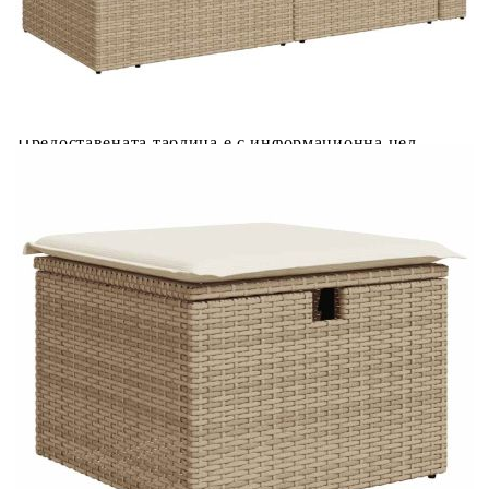
Предоставената таблица е с информационна цел.
Добавете продукта в количката си с бутона "Добави в
количката" и при поръчка ще можете да изберете броя
вноски на кредита.
Предоставената таблица е с информационна цел.
Добавете продукта в количката си с бутона "Добави в
количката" и при поръчка ще можете да изберете броя
вноски на кредита.
Предоставената таблица е с информационна цел.
Добавете продукта в количката си с бутона "Добави в
количката" и при поръчка ще можете да изберете броя
вноски на кредита.
Предоставената таблица е с информационна цел.
Добавете продукта в количката си с бутона "Добави в
количката" и при поръчка ще можете да изберете броя
вноски на кредита.
Когато плащате с NewPay, всъщност NewPay плаща
поръчката Ви вместо Вас. Вие я получавате и