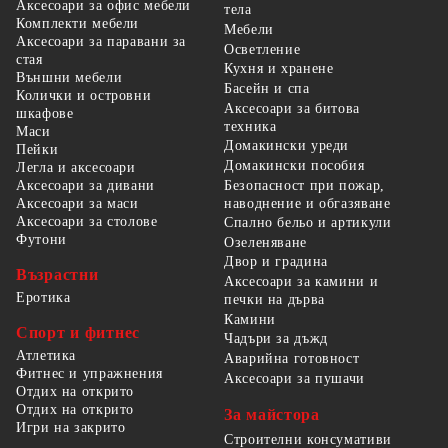
Аксесоари за офис мебели
тела
Комплекти мебели
Мебели
Аксесоари за паравани за
Осветление
стая
Кухня и хранене
Външни мебели
Басейн и спа
Колички и островни
Аксесоари за битова
шкафове
техника
Маси
Домакински уреди
Пейки
Домакински пособия
Легла и аксесоари
Безопасност при пожар,
Аксесоари за дивани
наводнение и обгазяване
Аксесоари за маси
Аксесоари за столове
Спално бельо и артикули
Футони
Озеленяване
Двор и градина
Възрастни
Аксесоари за камини и
Еротика
печки на дърва
Камини
Спорт и фитнес
Чадъри за дъжд
Атлетика
Аварийна готовност
Фитнес и упражнения
Аксесоари за пушачи
Отдих на открито
Отдих на открито
За майстора
Игри на закрито
Строителни консумативи