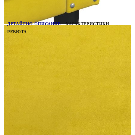
ДЕТАЙЛНО ОПИСАНИЕ
ХАРАКТЕРИСТИКИ
РЕВЮТА
Този 3-местен Честърфийлд диван е отлично
място за вашето време за разговори, четене,
гледане на телевизия или просто почивка. Той е
предназначен да бъде фокусна точка във вашия
дом. Мек и удобен материал: Кадифената
материя се отличава с мека и гладка повърхност,
която създава приятно усещане върху кожата,
като ви носи топлина и максимален
комфорт.Удобна седалка: Диванът е много
удобен с дебело подплатените седалки,
подлакътниците и възглавниците за гърба. А
включените болстери не само украсяват декора
ви, но могат да добавят допълнителен комфорт,
когато сте седнали или легнали.Стил
Честърфийлд: С класическата облегалка с
копчета и подлакътници и еднаква височина на
облегалката и ръцете, креслото ще освежи всяка