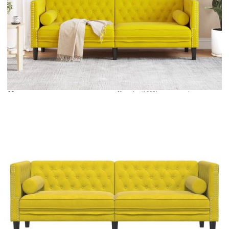
Време за доставка: 5 до 9 дни
Безплатна доставка до адрес при плащане по банков път
Цвят:
Жълт
Материал:
Кадифе (100% полиестер),
шперплат, масивно дърво
EAN code:
8721012400856
Общи размери:
194 x 74,5 x 70,5 см (Ш x Д x В)
Височина на седалката от земята:
41,5 см
Дълбочина на седалката:
59 см
Ширина на седалката:
178 см
Височина на подлакътника от
70,5 см
земята:
Материал на пълнежа:
Пяна
Максимален капацитет на
110 кг
натоварване (на място):
Размери на болстер
15 x 51 см (Диам. х В)
възглавницата: