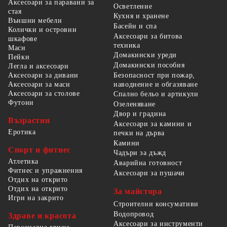
Аксесоари за паравани за
Осветление
стая
Кухня и хранене
Външни мебели
Басейн и спа
Колички и островни
Аксесоари за битова
шкафове
техника
Маси
Домакински уреди
Пейки
Домакински пособия
Легла и аксесоари
Безопасност при пожар,
Аксесоари за дивани
наводнение и обгазяване
Аксесоари за маси
Аксесоари за столове
Спално бельо и артикули
Футони
Озеленяване
Двор и градина
Възрастни
Аксесоари за камини и
Еротика
печки на дърва
Камини
Спорт и фитнес
Чадъри за дъжд
Атлетика
Аварийна готовност
Фитнес и упражнения
Аксесоари за пушачи
Отдих на открито
Отдих на открито
За майстора
Игри на закрито
Строителни консумативи
Водопровод
Здраве и красота
Аксесоари за инструменти