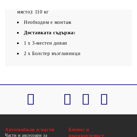
Максимален капацитет на натоварване (на
място): 110 кг
Необходим е монтаж
Доставката съдържа:
1 х 3-местен диван
2 х Болстер възглавници
Автомобили и части
Бизнес и
Части и аксесоари за
промишленост