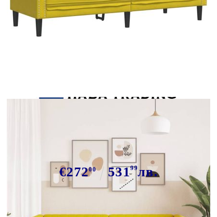
Tweet
Сподели
Честърфийлд диван с болстери, 3-
местен, жълт, кадифе
€272
531
99
лв.
00
В наличност: 16 бр.