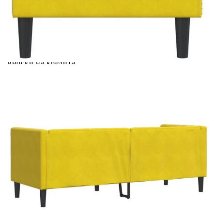
количката" и при поръчка ще можете да изберете броя
вноски на кредита.
Предоставената таблица е с информационна цел.
Добавете продукта в количката си с бутона "Добави в
количката" и при поръчка ще можете да изберете броя
вноски на кредита.
Предоставената таблица е с информационна цел.
Добавете продукта в количката си с бутона "Добави в
количката" и при поръчка ще можете да изберете броя
вноски на кредита.
Когато плащате с NewPay, всъщност NewPay плаща
поръчката Ви вместо Вас. Вие я получавате и
разполагате с три начина да я платите към тях:
Отложено до 30 дни от момента на изпращане на
поръчката без оскъпяване. За покупки на стойност до
400 лв. / €204,52
Плащане на 4 вноски. Заплащате 20% от стойността на
поръчката си на момента с карта. Останалата сума се
разделя на 3 равни месечни вноски без оскъпяване. За
покупки на стойност до 1000 лв. / €511.31
Плащане на 6 вноски. Стойността на поръчката се