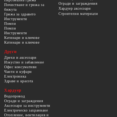
Персонална грижа
Огради и заграждения
Почистване и грижа за
Хардуер аксесоари
бижута
Строителни материали
Грижа за здравето
Инструменти
Помпи
Помпи
Инструменти
Катинари и ключове
Катинари и ключове
Други
Дрехи и аксесоари
Изкуство и забавление
Офис консумативи
Чанти и куфари
Електроника
Здраве и красота
Хардуер
Водопровод
Огради и заграждения
Аксесоари за инструменти
Електрическо захранване
Отопление, вентилация и