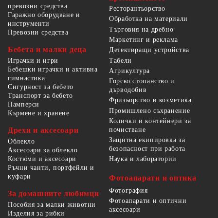
превозни средства
Ресторантьорство
Гаражно оборудване и
Обработка на материали
инструменти
Търговия на дребно
Превозни средства
Маркетинг и реклама
Бебета и малки деца
Детектиращи устройства
Табели
Играчки и игри
Бебешки играчки и активна
Агрикултура
гимнастика
Горско стопанство и
Сигурност за бебето
дърводобив
Транспорт за бебето
Фризьорство и козметика
Памперси
Промишлено съхранение
Кърмене и хранене
Колички и контейнери за
Дрехи и аксесоари
почистване
Защитна екипировка за
Облекло
безопасност при работа
Аксесоари за облекло
Костюми и аксесоари
Наука и лаборатории
Ръчни чанти, портфейли и
куфари
Фотоапарати и оптика
Фотография
За домашните любимци
Фотоапарати и оптични
Пособия за малки животни
аксесоари
Изделия за рибки