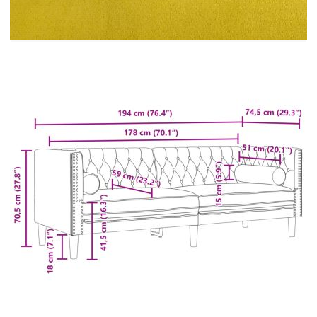
стая, осигурявайки стил и комфорт.Поддържащи
крака: Тапицираният диван се поддържа от
здрави крака, които гарантират неговата
стабилност, безопасност и здравина.
Цвят: Жълт
Материал: Кадифе (100% полиестер),
шперплат, масивно дърво
Материал на пълнежа: Пяна
Общи размери: 194 x 74,5 x 70,5 см (Ш x Д
x В)
Ширина на седалката: 178 см
Дълбочина на седалката: 59 см
Височина на седалката от земята: 41,5 см
Височина на подлакътника от земята: 70,5
см
Размери на болстер възглавницата: 15 x 51
см (Диам. х В)