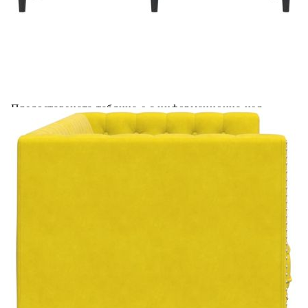
Купи на изплащане
Credit calculator
Честърфийлд диван с болстери, 3-местен, жълт,
кадифе
Please select credit institution
Цена на продукта:
€272.00
Extraction of information from credit institutions
Предоставената таблица е с информационна цел.
Добавете продукта в количката си с бутона "Добави в
количката" и при поръчка ще можете да изберете броя
вноски на кредита.
Acest tabel are caracter informativ. Adăugați produsul în
coșul de cumpărături unde veți putea selecta detaliile
cererii de creditare.
Предоставената таблица е с информационна цел.
Добавете продукта в количката си с бутона "Добави в
количката" и при поръчка ще можете да изберете броя
вноски на кредита.
Предоставената таблица е с информационна цел.
Добавете продукта в количката си с бутона "Добави в