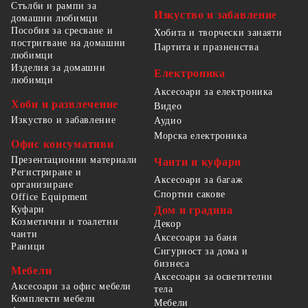
Стълби и рампи за
Изкуство и забавление
домашни любимци
Пособия за сресване и
Хобита и творчески занаяти
постригване на домашни
Партита и празненства
любимци
Изделия за домашни
Електроника
любимци
Аксесоари за електроника
Хоби и развлечение
Видео
Изкуство и забавление
Аудио
Морска електроника
Офис консумативи
Презентационни материали
Чанти и куфари
Регистриране и
Аксесоари за багаж
организиране
Спортни сакове
Office Equipment
Куфари
Дом и градина
Козметични и тоалетни
Декор
чанти
Аксесоари за баня
Раници
Сигурност за дома и
бизнеса
Мебели
Аксесоари за осветителни
Аксесоари за офис мебели
тела
Комплекти мебели
Мебели