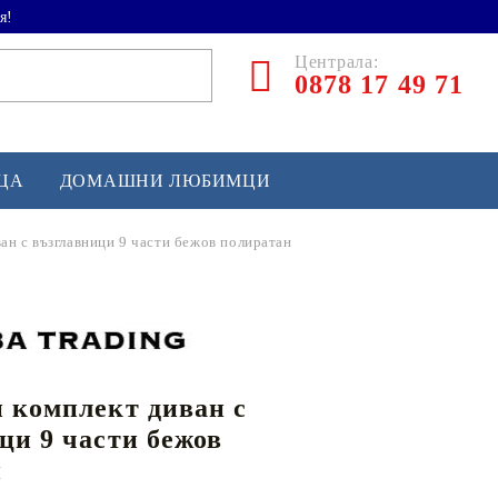
я!
Централа:
0878 17 49 71
ЕЦА
ДОМАШНИ ЛЮБИМЦИ
ан с възглавници 9 части бежов полиратан
ТЛЕТИКА
аскетбол
кс и бойни изкуства
 комплект диван с
йзбол и софтбол
ци 9 части бежов
кей и лакрос
н
сновно спортно оборудване