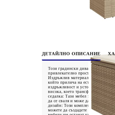
ДЕТАЙЛНО ОПИСАНИЕ
ХА
Този градински диван е идеалното
привлекателно пространство за ра
Издръжлив материал: PE ратан, из
който прилича на естествен ратан.
издръжливост и устойчивост на ат
висока, което трансформира външна
седалка: Тази мебел за открито, 
да се сваля и може да се пере: Т
дизайн: Този комплект външни меб
можете да създадете персонализир
мебели ще останат красиви, ви пр