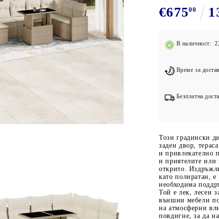
Подложки за фитнес уреди
В
€675
1
00
Лостове за набиране
Силови кули
В наличност: 2
Йога и пилатес
Време за достав
Безплатна доста
Този градински д
заден двор, терас
и привлекателно п
и приятелите или 
открито. Издръжли
като полиратан, е
необходима поддръ
Той е лек, лесен з
външни мебели по
на атмосферни вл
повдигне, за да н