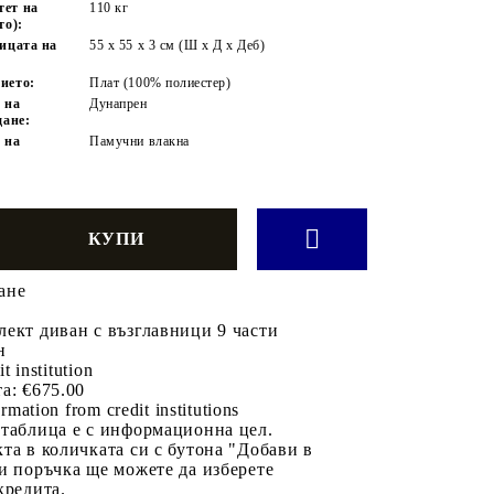
тет на
110 кг
то):
ницата на
55 x 55 x 3 см (Ш x Д x Деб)
ието:
Плат (100% полиестер)
 на
Дунапрен
дане:
 на
Памучни влакна
ане
ект диван с възглавници 9 части
н
it institution
а:
€675.00
rmation from credit institutions
 таблица е с информационна цел.
та в количката си с бутона "Добави в
и поръчка ще можете да изберете
кредита.