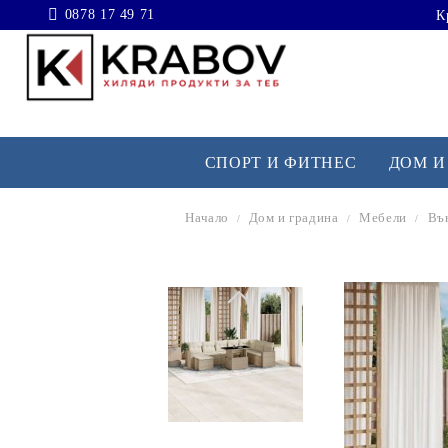
0878 17 49 71
К
СПОРТ И ФИТНЕС
ДОМ И
Начало
Дом и градина
Мебели
Въ
ОТДИХ НА ОТКРИТО
Декор
Строителни консумативи
Играчки и игри
Пособия за малки животни
Аксесоари за баня
Водопровод
Бебешки играчки и активна гимнастика
Изделия за рибки
Колоездене
Сигурност за дома и бизнеса
Аксесоари за инструменти
Сигурност за бебето
Стълби и рампи за домашни любимци
Лов и стрелба
Аксесоари за осветителни тела
Огради и заграждения
Транспорт за бебето
Пособия за сресване и постригване на домашни 
Риболов
Мебели
Хардуер аксесоари
Памперси
Изделия за домашни любимци
Къмпинг и туризъм
Осветление
Строителни материали
Кърмене и хранене
Катерене