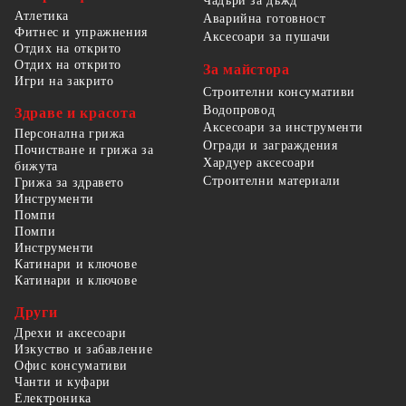
Чадъри за дъжд
Атлетика
Аварийна готовност
Фитнес и упражнения
Аксесоари за пушачи
Отдих на открито
Отдих на открито
За майстора
Игри на закрито
Строителни консумативи
Водопровод
Здраве и красота
Аксесоари за инструменти
Персонална грижа
Огради и заграждения
Почистване и грижа за
Хардуер аксесоари
бижута
Строителни материали
Грижа за здравето
Инструменти
Помпи
Помпи
Инструменти
Катинари и ключове
Катинари и ключове
Други
Дрехи и аксесоари
Изкуство и забавление
Офис консумативи
Чанти и куфари
Електроника