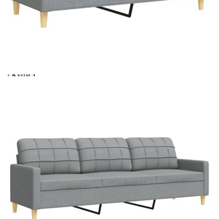
светлосив плат
Please select credit institution
Цена на продукта:
€528.00
Extraction of information from credit institutions
Предоставената таблица е с информационна цел.
Добавете продукта в количката си с бутона "Добави в
количката" и при поръчка ще можете да изберете броя
вноски на кредита.
Acest tabel are caracter informativ. Adăugați produsul în
coșul de cumpărături unde veți putea selecta detaliile
cererii de creditare.
Предоставената таблица е с информационна цел.
Добавете продукта в количката си с бутона "Добави в
количката" и при поръчка ще можете да изберете броя
вноски на кредита.
Предоставената таблица е с информационна цел.
Добавете продукта в количката си с бутона "Добави в
количката" и при поръчка ще можете да изберете броя
вноски на кредита.
Предоставената таблица е с информационна цел.