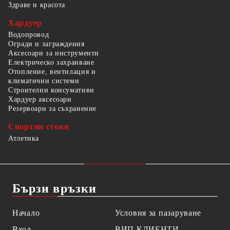
Здраве и красота
Хардуер
Водопровод
Огради и заграждения
Аксесоари за инструменти
Електрическо захранване
Отопление, вентилация и
климатични системи
Строителни консумативи
Хардуер аксесоари
Резервоари за съхранение
Спортни стоки
Атлетика
Бързи връзки
Начало
Условия за пазаруване
Вход
ВИП КЛИЕНТИ