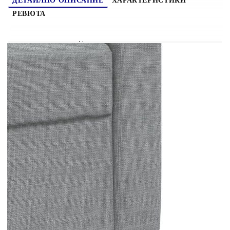
ДЕТАЙЛНО ОПИСАНИЕ
ХАРАКТЕРИСТИКИ
РЕВЮТА
Този комплект дивани е отлично място за
вашето време за разговори, четене, гледане на
телевизия или просто почивка. Той е
предназначен да бъде фокусна точка във вашия
дом. Мек и издръжлив материал: Полиестерната
тъкан предлага комбинация от мекота, дишане и
издръжливост, гарантирайки ви да изпитате
максимален комфорт и уют. Здрава и стабилна
рамка: Металната рамка на тапицирания диван
осигуряват здравина и стабилност. Удобна
седалка: Диванът е много удобен с дебело
подплатените седалки, подлакътниците и
възглавниците за гърба. Практични ролкови
възглавници: Тези цилиндрични възглавници не
само освежават интериора, но и добавят
допълнителен комфорт, докато седите или
лежите. Функционална табуретка: Тази
табуретка е подходяща за опора за крака, когато
лежите на диван, или ви предлага
допълнително място за сядане във вашата стая.
Освен това семплият дизайн и компактният