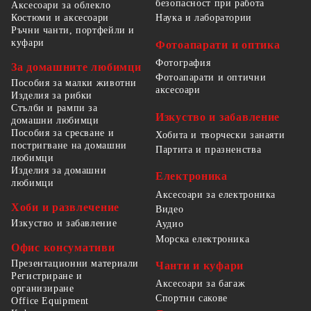
безопасност при работа
Аксесоари за облекло
Костюми и аксесоари
Наука и лаборатории
Ръчни чанти, портфейли и
куфари
Фотоапарати и оптика
Фотография
За домашните любимци
Фотоапарати и оптични
Пособия за малки животни
аксесоари
Изделия за рибки
Стълби и рампи за
Изкуство и забавление
домашни любимци
Пособия за сресване и
Хобита и творчески занаяти
постригване на домашни
Партита и празненства
любимци
Изделия за домашни
Електроника
любимци
Аксесоари за електроника
Хоби и развлечение
Видео
Изкуство и забавление
Аудио
Морска електроника
Офис консумативи
Презентационни материали
Чанти и куфари
Регистриране и
Аксесоари за багаж
организиране
Спортни сакове
Office Equipment