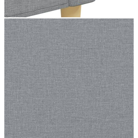
размер я правят идеална за сядане почти
навсякъде в жилищното ви пространство.
Цвят: Светлосив
Материал: Плат (100% полиестер), метал
Материал на пълнежа: Пяна
Височина на седалката от земята: 41 см
Височина на подлакътника от земята: 56,5
см
2-местен диван:
Общи размери: 157 x 77 x 80 см (Ш x Д x
В)
Размери на седалката: 140 x 50 см (Ш x Д)
3-местен диван:
Общи размери: 226 x 77 x 80 см (Ш x Д x
В)
Размери на седалката: 210 x 50 см (Ш x Д)