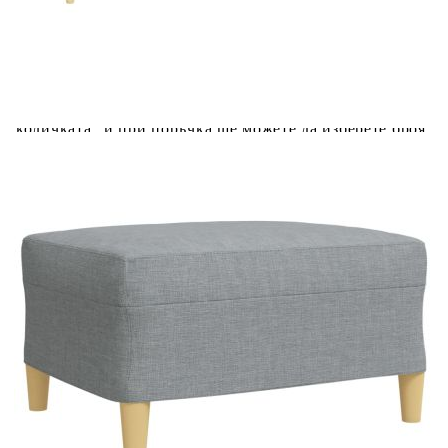
Добавете продукта в количката си с бутона "Добави в
количката" и при поръчка ще можете да изберете броя
вноски на кредита.
Предоставената таблица е с информационна цел.
Добавете продукта в количката си с бутона "Добави в
количката" и при поръчка ще можете да изберете броя
вноски на кредита.
Когато плащате с NewPay, всъщност NewPay плаща
поръчката Ви вместо Вас. Вие я получавате и
разполагате с три начина да я платите към тях:
Отложено до 30 дни от момента на изпращане на
поръчката без оскъпяване. За покупки на стойност до
400 лв. / €204,52
Плащане на 4 вноски. Заплащате 20% от стойността на
поръчката си на момента с карта. Останалата сума се
разделя на 3 равни месечни вноски без оскъпяване. За
покупки на стойност до 1000 лв. / €511.31
Плащане на 6 вноски. Стойността на поръчката се
разпределя в 6 равни месечни вноски с оскъпяване. За
покупки на стойност до 2000 лв. / €1022.61