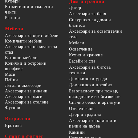
Куфари
Дом и градина
Козметични и тоалетни
Декор
чанти
Аксесоари за баня
Раници
Сигурност за дома и
бизнеса
Мебели
Аксесоари за осветителни
Аксесоари за офис мебели
тела
Комплекти мебели
Мебели
Аксесоари за паравани за
Осветление
стая
Кухня и хранене
Външни мебели
Басейн и спа
Колички и островни
Аксесоари за битова
шкафове
техника
Маси
Домакински уреди
Пейки
Домакински пособия
Легла и аксесоари
Безопасност при пожар,
Аксесоари за дивани
наводнение и обгазяване
Аксесоари за маси
Аксесоари за столове
Спално бельо и артикули
Футони
Озеленяване
Двор и градина
Възрастни
Аксесоари за камини и
Еротика
печки на дърва
Камини
Спорт и фитнес