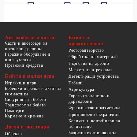
Автомобили и части
Бизнес и
Части и аксесоари за
промишленост
превозни средства
Ресторантьорство
Гаражно оборудване и
Обработка на материали
инструменти
Търговия на дребно
Превозни средства
Маркетинг и реклама
Бебета и малки деца
Детектиращи устройства
Табели
Играчки и игри
Бебешки играчки и активна
Агрикултура
гимнастика
Горско стопанство и
Сигурност за бебето
дърводобив
Транспорт за бебето
Фризьорство и козметика
Памперси
Промишлено съхранение
Кърмене и хранене
Колички и контейнери за
Дрехи и аксесоари
почистване
Защитна екипировка за
Облекло