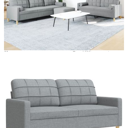
Време за доставка: 5 до 9 дни
Безплатна доставка до адрес при плащане по банков път
Цвят:
Светлосив
Материал:
Плат (100% полиестер), метал
EAN code:
8721102603341
Общи размери:
226 x 77 x 80 см (Ш x Д x В)
Височина на седалката от земята:
41 см
Размери на табуретката:
70 x 55 x 41 см (Ш x Д x В)
Височина на подлакътника от земята:
56,5 см
Материал на пълнежа:
Пяна
Размери на седалката:
210 x 50 см (Ш x Д)
Размери на възглавницата (всяка):
15 х 50 см (Диам. х В)
Купи на изплащане
Credit calculator
Дивани от 3 части с табуретка и възглавници