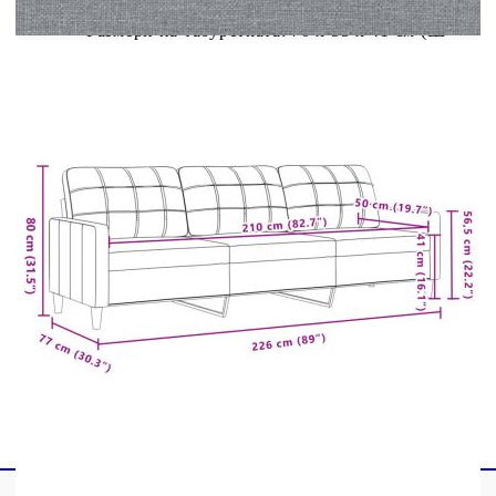
Размери на табуретката: 70 x 55 x 41 см (Ш
x Д x В)
Размери на възглавницата (всяка): 15 х 50
см (Диам. х В)
Доставката съдържа:
1 х 2-местен диван
1 х 3-местен диван
1 x Табуретка
4 x Декоративни възглавници
Максимално 110 кг на седалка. Съобразете се с
риска от открит огън и други източници на
силна топлина в близост до продукта.