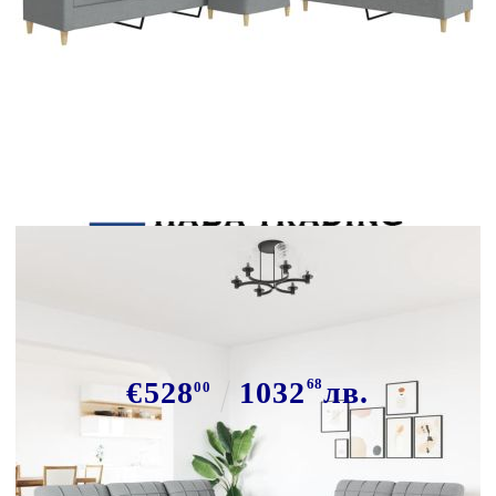
Tweet
Сподели
Дивани от 3 части с табуретка и
възглавници светлосив плат
€528
1032
68
лв.
00
В наличност: 97 бр.