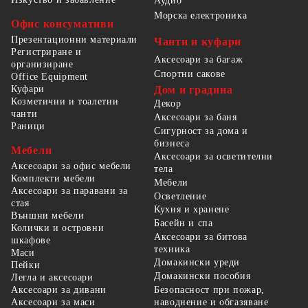
Аудио
Морска електроника
Офис консумативи
Презентационни материали
Чанти и куфари
Регистриране и
Аксесоари за багаж
организиране
Спортни сакове
Office Equipment
Куфари
Дом и градина
Козметични и тоалетни
Декор
чанти
Аксесоари за баня
Раници
Сигурност за дома и
бизнеса
Мебели
Аксесоари за осветителни
Аксесоари за офис мебели
тела
Комплекти мебели
Мебели
Аксесоари за паравани за
Осветление
стая
Кухня и хранене
Външни мебели
Басейн и спа
Колички и островни
Аксесоари за битова
шкафове
техника
Маси
Домакински уреди
Пейки
Домакински пособия
Легла и аксесоари
Безопасност при пожар,
Аксесоари за дивани
наводнение и обгазяване
Аксесоари за маси