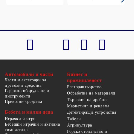
Автомобили и части
Бизнес и
Части и аксесоари за
промишленост
превозни средства
Ресторантьорство
Гаражно оборудване и
Обработка на материали
инструменти
Търговия на дребно
Превозни средства
Маркетинг и реклама
Бебета и малки деца
Детектиращи устройства
Табели
Играчки и игри
Бебешки играчки и активна
Агрикултура
гимнастика
Горско стопанство и