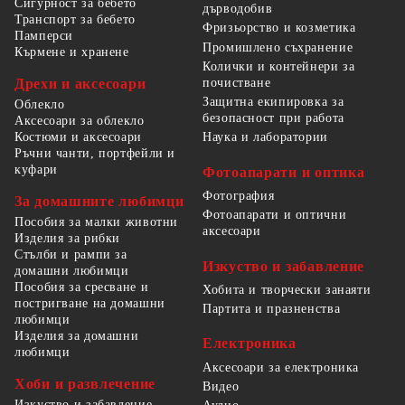
Сигурност за бебето
дърводобив
Транспорт за бебето
Фризьорство и козметика
Памперси
Промишлено съхранение
Кърмене и хранене
Колички и контейнери за
Дрехи и аксесоари
почистване
Защитна екипировка за
Облекло
безопасност при работа
Аксесоари за облекло
Костюми и аксесоари
Наука и лаборатории
Ръчни чанти, портфейли и
куфари
Фотоапарати и оптика
Фотография
За домашните любимци
Фотоапарати и оптични
Пособия за малки животни
аксесоари
Изделия за рибки
Стълби и рампи за
Изкуство и забавление
домашни любимци
Пособия за сресване и
Хобита и творчески занаяти
постригване на домашни
Партита и празненства
любимци
Изделия за домашни
Електроника
любимци
Аксесоари за електроника
Хоби и развлечение
Видео
Изкуство и забавление