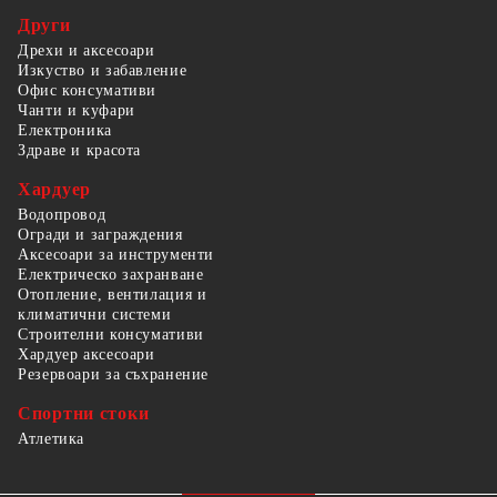
Други
Дрехи и аксесоари
Изкуство и забавление
Офис консумативи
Чанти и куфари
Електроника
Здраве и красота
Хардуер
Водопровод
Огради и заграждения
Аксесоари за инструменти
Електрическо захранване
Отопление, вентилация и
климатични системи
Строителни консумативи
Хардуер аксесоари
Резервоари за съхранение
Спортни стоки
Атлетика