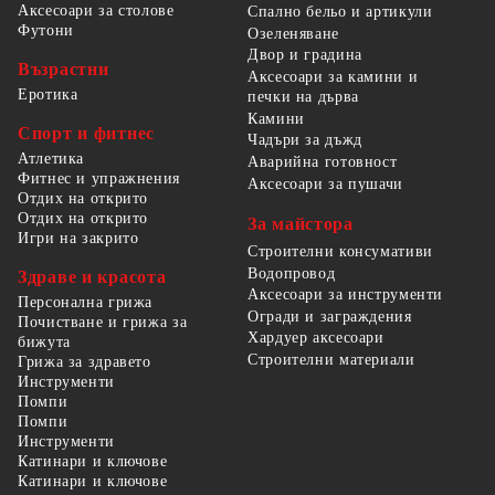
Аксесоари за столове
Спално бельо и артикули
Футони
Озеленяване
Двор и градина
Възрастни
Аксесоари за камини и
Еротика
печки на дърва
Камини
Спорт и фитнес
Чадъри за дъжд
Атлетика
Аварийна готовност
Фитнес и упражнения
Аксесоари за пушачи
Отдих на открито
Отдих на открито
За майстора
Игри на закрито
Строителни консумативи
Водопровод
Здраве и красота
Аксесоари за инструменти
Персонална грижа
Огради и заграждения
Почистване и грижа за
Хардуер аксесоари
бижута
Строителни материали
Грижа за здравето
Инструменти
Помпи
Помпи
Инструменти
Катинари и ключове
Катинари и ключове