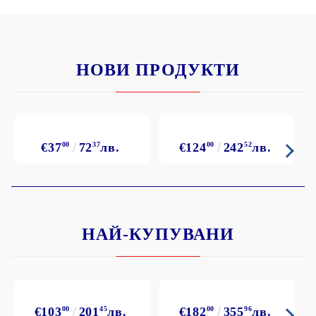
НОВИ ПРОДУКТИ
€37
00
72
37
лв.
€124
00
242
52
лв.
НАЙ-КУПУВАНИ
€103
00
201
45
лв.
€182
00
355
96
лв.