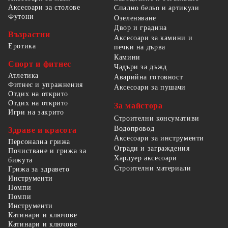
Аксесоари за столове
Спално бельо и артикули
Футони
Озеленяване
Двор и градина
Възрастни
Аксесоари за камини и
Еротика
печки на дърва
Камини
Спорт и фитнес
Чадъри за дъжд
Атлетика
Аварийна готовност
Фитнес и упражнения
Аксесоари за пушачи
Отдих на открито
Отдих на открито
За майстора
Игри на закрито
Строителни консумативи
Водопровод
Здраве и красота
Аксесоари за инструменти
Персонална грижа
Огради и заграждения
Почистване и грижа за
Хардуер аксесоари
бижута
Строителни материали
Грижа за здравето
Инструменти
Помпи
Помпи
Инструменти
Катинари и ключове
Катинари и ключове