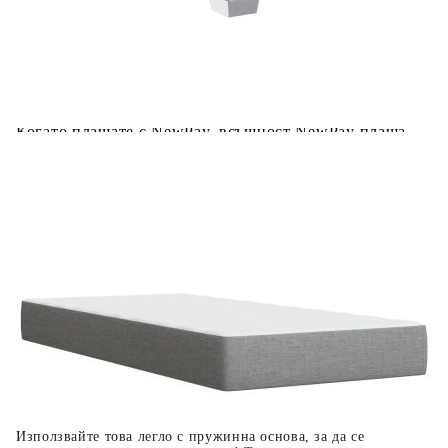
Предоставената таблица е с информационна цел.
Добавете продукта в количката си с бутона "Добави в
количката" и при поръчка ще можете да изберете броя
вноски на кредита.
Когато плащате с NewPay, всъщност NewPay плаща
поръчката Ви вместо Вас. Вие я получавате и
разполагате с три начина да я платите към тях:
Отложено до 30 дни от момента на изпращане на
поръчката без оскъпяване. За покупки на стойност до
400 лв. / €204,52
Плащане на 4 вноски. Заплащате 20% от стойността на
поръчката си на момента с карта. Останалата сума се
разделя на 3 равни месечни вноски без оскъпяване. За
покупки на стойност до 1000 лв. / €511.31
Плащане на 6 вноски. Стойността на поръчката се
разпределя в 6 равни месечни вноски с оскъпяване. За
покупки на стойност до 2000 лв. / €1022.61
Използвайте това легло с пружинна основа, за да се