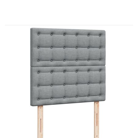
Използвайте това легло с пружинна основа, за
да се насладите на спокоен нощен сън! То ви
предлага максимална релаксация и приятен сън.
Мек и издръжлив материал: Полиестерната
тъкан съчетава мекота, дишане и издръжливост,
осигурявайки ви максимален комфорт и
уют.Матрак с джобни пружини: Този матрак с
джобни пружини има индивидуални джобни
пружини, които работят независимо, за да
осигурят персонализирана поддръжка,
реагирайки само на натиск във всяка област.
Този дизайн предотвратява „навиването“ и
намалява преноса на движение в сравнение с
традиционните матраци с отворена спирала.
Всяка джобна пружина поддържа тялото
индивидуално.Регулируема по височина табла:
Таблата е регулируема по височина, за да
отговаря на вашите предпочитания.Удобен топ
матрак: Този топ матрак подобрява поддръжката
и комфорта с меката си, дишаща повърхност,
като същевременно удължава живота на вашия
матрак. Сваляемият калъф позволява лесно
пране, което прави поддръжката изключително
лесна.Ламти за оптимална опора: Рамката на