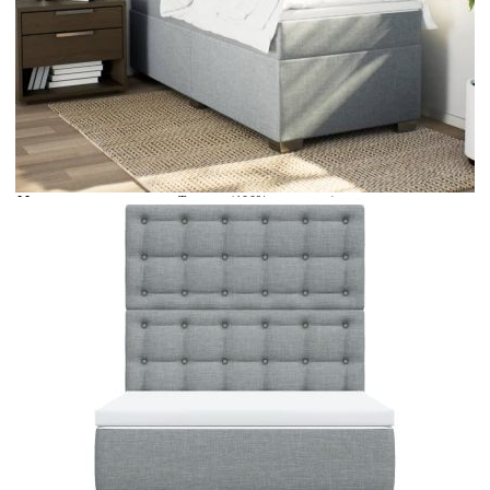
Време за доставка: 5 до 9 дни
Безплатна доставка до адрес при плащане по банков път
Цвят:
Бял
Материал:
Текстил (100% полиестер)
Размери:
90 x 200 x 5 см (Ш x Д x В)
EAN code:
8721102752674
Материал на пълнежа:
Пяна
Материал за пълнеж:
Покет пружини, пяна
Твърдост:
Средна
Купи на изплащане
Credit calculator
Боксспринг легло с матрак, светлосиво, 90x200 см,
плат
Please select credit institution
Цена на продукта:
€373.00