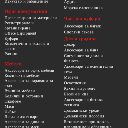
Изкуство и забавление
Аудио
Морска електроника
Офис консумативи
Презентационни материали
Чанти и куфари
Регистриране и
Аксесоари за багаж
организиране
Спортни сакове
Office Equipment
Куфари
Дом и градина
Козметични и тоалетни
Декор
чанти
Аксесоари за баня
Раници
Сигурност за дома и
бизнеса
Мебели
Аксесоари за осветителни
Аксесоари за офис мебели
тела
Комплекти мебели
Мебели
Аксесоари за паравани за
Осветление
стая
Кухня и хранене
Външни мебели
Басейн и спа
Колички и островни
Аксесоари за битова
шкафове
техника
Маси
Домакински уреди
Пейки
Домакински пособия
Легла и аксесоари
Безопасност при пожар,
Аксесоари за дивани
наводнение и обгазяване
Аксесоари за маси