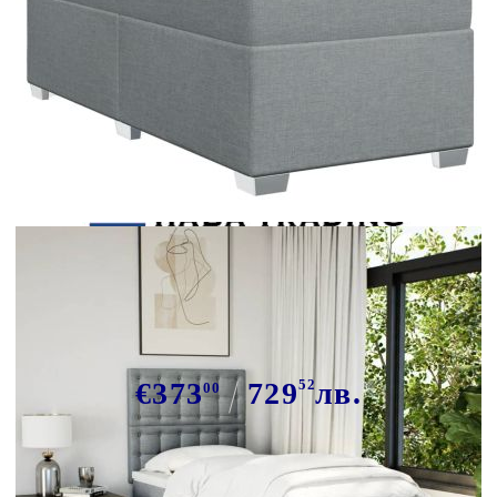
Tweet
Сподели
Боксспринг легло с матрак,
светлосиво, 90x200 см, плат
€373
729
52
лв.
00
В наличност: 39 бр.