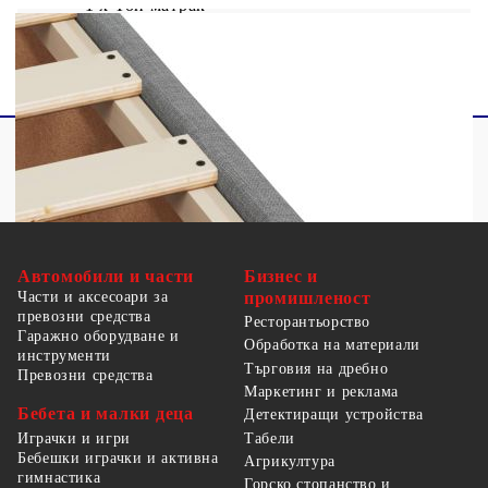
1 х Топ матрак
Автомобили и части
Бизнес и
Части и аксесоари за
промишленост
превозни средства
Ресторантьорство
Гаражно оборудване и
Обработка на материали
инструменти
Търговия на дребно
Превозни средства
Маркетинг и реклама
Бебета и малки деца
Детектиращи устройства
Табели
Играчки и игри
Бебешки играчки и активна
Агрикултура
гимнастика
Горско стопанство и