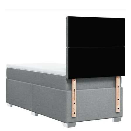
Материал за пълнеж: Покет пружини, пяна
Твърдост: Средна
Размери: 90 x 200 x 20 см (Ш x Д x В)
Топ матрак:
Цвят: Бял
Материал: Текстил (100% полиестер)
Материал на пълнежа: Пяна
Размери: 90 x 200 x 5 см (Ш x Д x В)
Калъфът се сваля и пере в перална машина
Доставката съдържа:
1 x Рамка за легло
1 x Табла
1 x Матрак