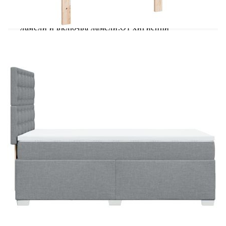
леглото е с ламели, които осигуряват
необходимата опора и дишане на вашия матрак.
Полезно е да знаете:Тази рамка за легло е с
ламели и включва ламели.От хигиенни
съображения матракът не може да бъде върнат,
ако опаковката е премахната или отворена.
Рамка за легло с табла:
Цвят: Светлосив
Материал: Плат (100% полиестер),
шперплат, инженерно дърво
Размери: 200 x 90 x 140,5/150,5 см (Д x Ш x
В)
Удебелени пластмасови крака
Необходим е монтаж
Матрак:
Цвят: Бяло и светлосиво
Материал: Текстил (100% полиестер)