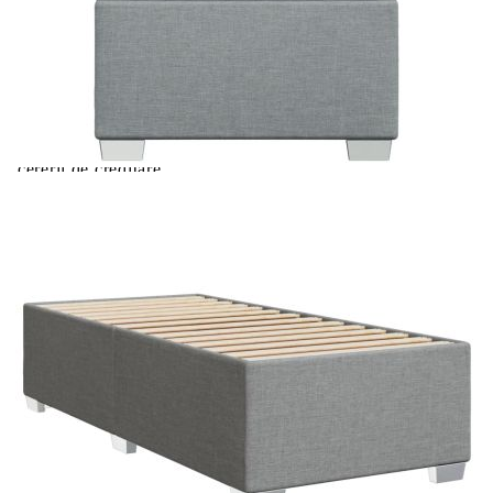
Extraction of information from credit institutions
Предоставената таблица е с информационна цел.
Добавете продукта в количката си с бутона "Добави в
количката" и при поръчка ще можете да изберете броя
вноски на кредита.
Acest tabel are caracter informativ. Adăugați produsul în
coșul de cumpărături unde veți putea selecta detaliile
cererii de creditare.
Предоставената таблица е с информационна цел.
Добавете продукта в количката си с бутона "Добави в
количката" и при поръчка ще можете да изберете броя
вноски на кредита.
Предоставената таблица е с информационна цел.
Добавете продукта в количката си с бутона "Добави в
количката" и при поръчка ще можете да изберете броя
вноски на кредита.
Предоставената таблица е с информационна цел.
Добавете продукта в количката си с бутона "Добави в
количката" и при поръчка ще можете да изберете броя
вноски на кредита.