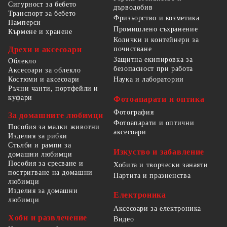
Сигурност за бебето
дърводобив
Транспорт за бебето
Фризьорство и козметика
Памперси
Промишлено съхранение
Кърмене и хранене
Колички и контейнери за
Дрехи и аксесоари
почистване
Защитна екипировка за
Облекло
безопасност при работа
Аксесоари за облекло
Костюми и аксесоари
Наука и лаборатории
Ръчни чанти, портфейли и
куфари
Фотоапарати и оптика
Фотография
За домашните любимци
Фотоапарати и оптични
Пособия за малки животни
аксесоари
Изделия за рибки
Стълби и рампи за
Изкуство и забавление
домашни любимци
Пособия за сресване и
Хобита и творчески занаяти
постригване на домашни
Партита и празненства
любимци
Изделия за домашни
Електроника
любимци
Аксесоари за електроника
Хоби и развлечение
Видео