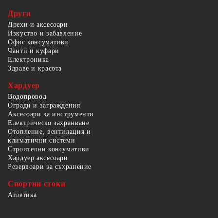
Други
Дрехи и аксесоари
Изкуство и забавление
Офис консумативи
Чанти и куфари
Електроника
Здраве и красота
Хардуер
Водопровод
Огради и заграждения
Аксесоари за инструменти
Електрическо захранване
Отопление, вентилация и
климатични системи
Строителни консумативи
Хардуер аксесоари
Резервоари за съхранение
Спортни стоки
Атлетика