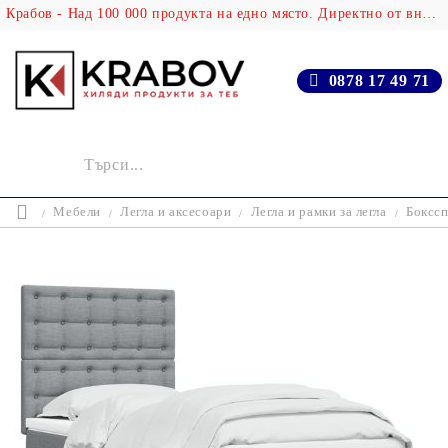
Крабов - Над 100 000 продукта на едно място. Директно от вносителя!
0878 17 49 71
Мебели
Легла и аксесоари
Легла и рамки за легла
Бокссп