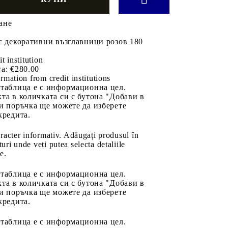
ане
с декоративни възглавници розов 180
it institution
а:
€280.00
rmation from credit institutions
 таблица е с информационна цел.
та в количката си с бутона "Добави в
и поръчка ще можете да изберете
кредита.
aracter informativ. Adăugați produsul în
uri unde veți putea selecta detaliile
e.
 таблица е с информационна цел.
та в количката си с бутона "Добави в
и поръчка ще можете да изберете
кредита.
 таблица е с информационна цел.