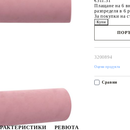
€511.31
Плащане на 6 вн
разпределя в 6 
За покупки на с
ПОРЪ
Наш представител 
свърже с Вас в рам
работния ден!
3200894
Оцени продукта
Сравни
РАКТЕРИСТИКИ
РЕВЮТА