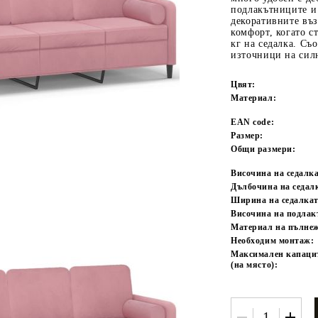
подлакътниците и 
декоративните въ
комфорт, когато с
кг на седалка. Съо
източници на силн
Цвят:
Материал:
EAN code:
Размер:
Tweet
одели
Общи размери:
Височина на седалка
Дълбочина на седал
Ширина на седалкат
Височина на подлак
Материал на пълне
Необходим монтаж:
Максимален капацит
(на място):