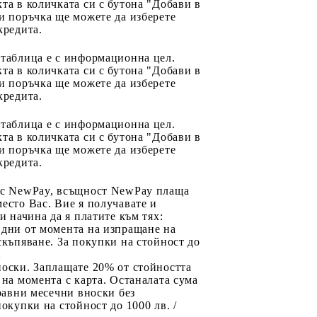
та в количката си с бутона "Добави в
и поръчка ще можете да изберете
кредита.
 таблица е с информационна цел.
та в количката си с бутона "Добави в
и поръчка ще можете да изберете
кредита.
 таблица е с информационна цел.
та в количката си с бутона "Добави в
и поръчка ще можете да изберете
кредита.
 с NewPay, всъщност NewPay плаща
есто Вас. Вие я получавате и
ри начина да я платите към тях:
 дни от момента на изпращане на
скъпяване. За покупки на стойност до
2
носки. Заплащате 20% от стойността
 на момента с карта. Останалата сума
 равни месечни вноски без
покупки на стойност до 1000 лв. /