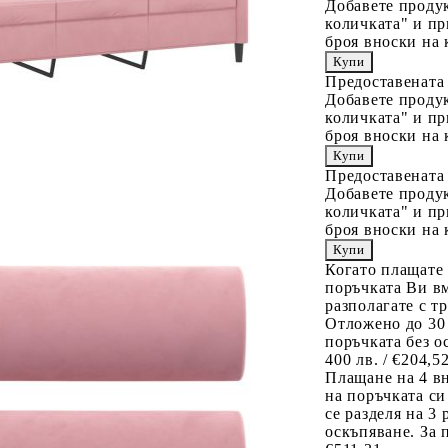
Добавете продук
количката" и пр
броя вноски на 
Предоставената
Добавете продук
количката" и пр
броя вноски на 
Предоставената
Добавете продук
количката" и пр
броя вноски на 
Когато плащате
поръчката Ви вм
разполагате с т
Отложено до 30
поръчката без о
400 лв. / €204,5
Плащане на 4 в
на поръчката си
се разделя на 3
оскъпяване. За 