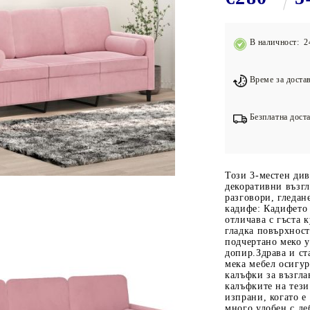
Подложки за фитнес уреди
В
Лостове за набиране
В наличност: 2
Силови кули
Йога и пилатес
Време за достав
Безплатна доста
Този 3-местен див
декоративни възгл
разговори, гледан
кадифе: Кадифето 
отличава с гъста 
гладка повърхност
подчертано меко у
допир.Здрава и ст
мека мебел осигур
калъфки за възгла
калъфките на тези
изпрани, когато е
много удобен с де