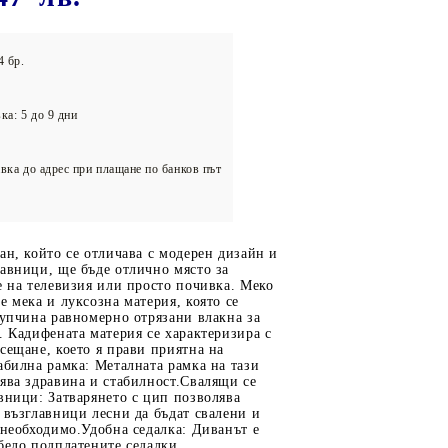
олейбол
4 бр.
ка: 5 до 9 дни
вка до адрес при плащане по банков път
ан, който се отличава с модерен дизайн и
авници, ще бъде отлично място за
е на телевизия или просто почивка. Меко
е мека и луксозна материя, която се
купчина равномерно отрязани влакна за
. Кадифената материя се характеризира с
сещане, което я прави приятна на
абилна рамка: Металната рамка на тази
ява здравина и стабилност.Свалящи се
вници: Затварянето с цип позволява
 възглавници лесни да бъдат свалени и
 необходимо.Удобна седалка: Диванът е
бело подплатените седалки,