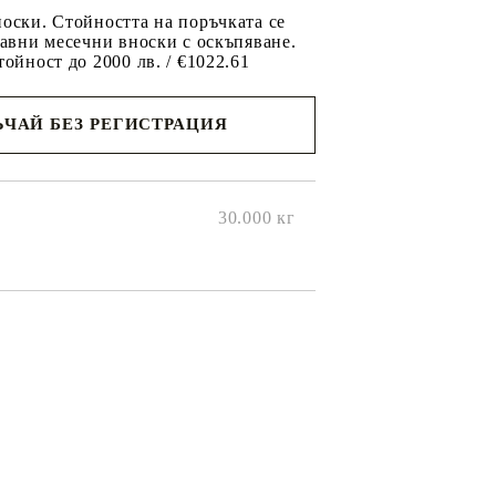
оски. Стойността на поръчката се
равни месечни вноски с оскъпяване.
тойност до 2000 лв. / €1022.61
ЧАЙ БЕЗ РЕГИСТРАЦИЯ
ще се
ките на
30.000
кг