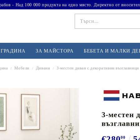
рабов - Над 100 000 продукта на едно място. Директно от вносител
 ГРАДИНА
ЗА МАЙСТОРА
БЕБЕТА И МАЛКИ Д
дина
Мебели
Дивани
3-местен диван с декоративни възглавници
ФИТНЕС УПРАЖНЕНИЯ
А
Вдигане на тежести
Б
Кардио
Бо
любимци
3-местен 
Йога и пилатес
Бе
възглавни
Лежанки за упражнения
Хо
Тренажори за баланс
О
€280
5
00