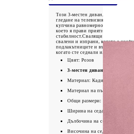
Този 3-местен диван, който се от
гледане на телевизия или просто п
купчина равномерно отрязани влак
което я прави приятна на допир.З
стабилност.Свалящи се калъфки за
свалени и изпрани, когато е необ
подлакътниците и възглавниците з
когато сте седнали или легнали.
Цвят: Розов
3-местен диван:
Материал: Кадифе (100% полие
Материал на пълнежа: Пяна
Общи размери: 198 x 77 x 80 
Ширина на седалката: 180 см
Дълбочина на седалката: 50 
Височина на седалката от зем