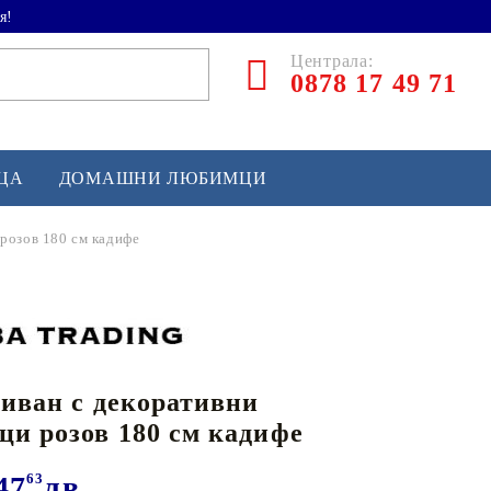
я!
Централа:
0878 17 49 71
ЕЦА
ДОМАШНИ ЛЮБИМЦИ
 розов 180 см кадифе
ТЛЕТИКА
аскетбол
кс и бойни изкуства
диван с декоративни
йзбол и софтбол
ци розов 180 см кадифе
кей и лакрос
сновно спортно оборудване
47
63
лв.