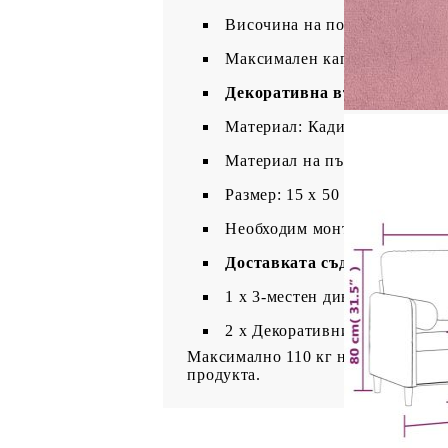
Височина на подлакътника от
Максимален капацитет на нат
Декоративна възглавница:
Материал: Кадифе (100% пол
Материал на пълнежа: Пяна
Размер: 15 х 50 см (Диам. х В
Необходим монтаж: Да
Доставката съдържа:
1 х 3-местен диван
2 x Декоративни възглавниц
Максимално 110 кг на седалка. Съ
продукта.