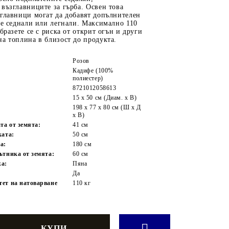
възглавниците за гърба. Освен това
зглавници могат да добавят допълнителен
те седнали или легнали. Максимално 110
бразете се с риска от открит огън и други
а топлина в близост до продукта.
Розов
Кадифе (100%
полиестер)
8721012058613
15 х 50 см (Диам. х В)
198 x 77 x 80 см (Ш x Д
x В)
та от земята:
41 см
ката:
50 см
а:
180 см
ътника от земята:
60 см
жа:
Пяна
Да
ет на натоварване
110 кг