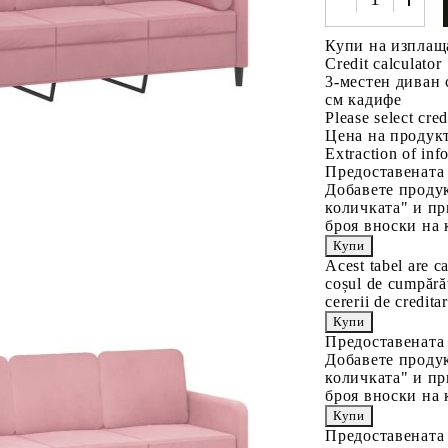
Купи на изплащ
Credit calculator
3-местен диван 
см кадифе
Please select cred
Цена на продукт
Extraction of info
Предоставената
Добавете продук
количката" и пр
броя вноски на 
Acest tabel are c
coșul de cumpărăt
cererii de creditar
Предоставената
Добавете продук
количката" и пр
броя вноски на 
Предоставената