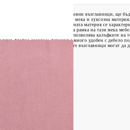
личава с модерен дизайн и декоративни възглавници, ще бъд
очивка. Меко кадифе: Кадифето е мека и луксозна материя, 
на за гладка повърхност. Кадифената материя се характер
драва и стабилна рамка: Металната рамка на тази мека мебе
 възглавници: Затварянето с цип позволява калъфките на т
ходимо.Удобна седалка: Диванът е много удобен с дебело п
а гърба. Освен това декоративните възглавници могат да 
стер), метал, textilene
см (Ш x Д x В)
см
ята: 41 см