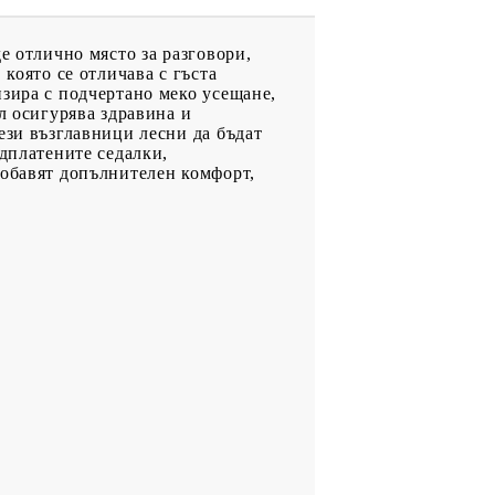
е отлично място за разговори,
която се отличава с гъста
изира с подчертано меко усещане,
л осигурява здравина и
ези възглавници лесни да бъдат
одплатените седалки,
добавят допълнителен комфорт,