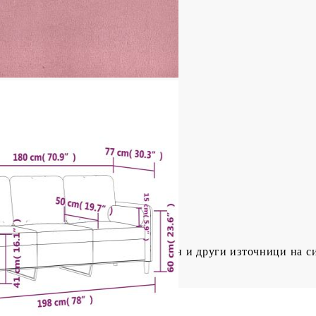
 земята: 60 см
оварване (на място): 110 кг
иестер)
)
и
образете се с риска от открит огън и други източници на с