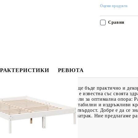
Оцени продукта
Сравни
РАКТЕРИСТИКИ
РЕВЮТА
с тази дървена рамка за легло! Тя ще бъде практично и де
иал: Масивната борова дървесина е известна със своята зд
допринасят за рустик чара ѝ.Ламели за оптимална опора: Ра
пора и дишане за вашия матрак.Стабилни и издръжливи кра
ващи стабилност, безопасност и твърдост. Добре е да се зна
те.Към това легло не е включен матрак. Ние предлагаме ра
ин за подходящ матрак.