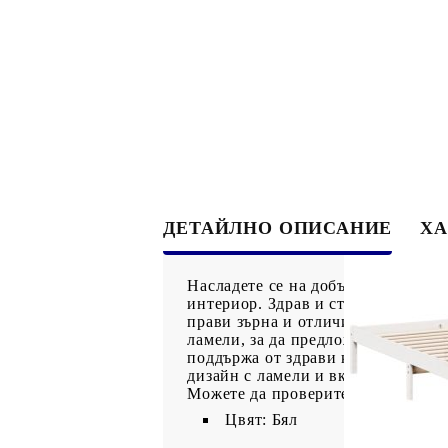
ДЕТАЙЛНО ОПИСАНИЕ
ХА
Насладете се на добър нощен сън 
интериор. Здрав и стабилен матер
прави зърна и отличителни възли 
ламели, за да предложи нужните о
поддържа от здрави крака, осигуря
дизайн с ламели и включва ламели
Можете да проверите нашия магаз
Цвят: Бял