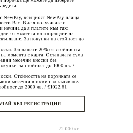
и поръчка ще можете да изберете
кредита.
 с NewPay, всъщност NewPay плаща
есто Вас. Вие я получавате и
ри начина да я платите към тях:
 дни от момента на изпращане на
скъпяване. За покупки на стойност до
2
носки. Заплащате 20% от стойността
 на момента с карта. Останалата сума
 равни месечни вноски без
покупки на стойност до 1000 лв. /
оски. Стойността на поръчката се
равни месечни вноски с оскъпяване.
тойност до 2000 лв. / €1022.61
ЧАЙ БЕЗ РЕГИСТРАЦИЯ
ще се
ките на
22.000
кг