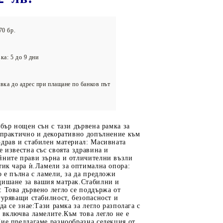
олейбол
70 бр.
ка: 5 до 9 дни
вка до адрес при плащане по банков път
обър нощен сън с тази дървена рамка за
 практично и декоративно допълнение към
Здрав и стабилен материал: Масивната
е известна със своята здравина и
йните прави зърна и отличителни възли
тик чара ѝ.Ламели за оптимална опора:
о е пълна с ламели, за да предложи
дишане за вашия матрак.Стабилни и
 Това дървено легло се поддържа от
гуряващи стабилност, безопасност и
да се знае:Тази рамка за легло разполага с
 включва ламелите.Към това легло не е
ие предлагаме разнообразна селекция от