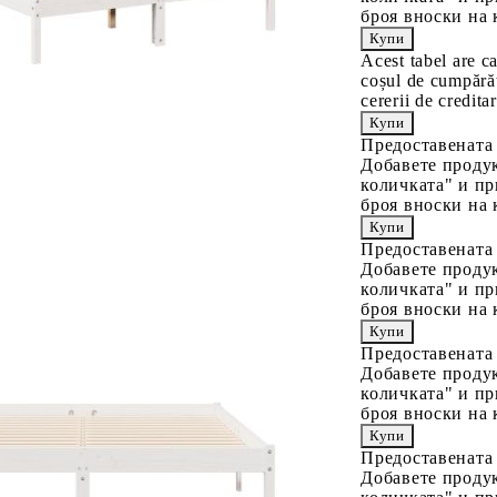
броя вноски на 
Acest tabel are c
coșul de cumpărăt
cererii de creditar
Предоставената
Добавете продук
количката" и пр
броя вноски на 
Предоставената
Добавете продук
количката" и пр
броя вноски на 
Предоставената
Добавете продук
количката" и пр
броя вноски на 
Предоставената
Добавете продук