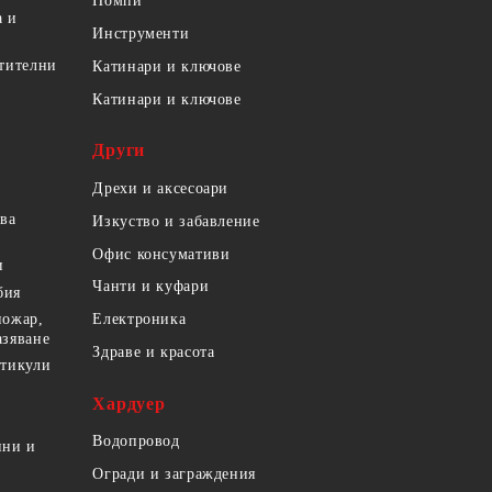
Помпи
а и
Инструменти
етителни
Катинари и ключове
Катинари и ключове
Други
Дрехи и аксесоари
ова
Изкуство и забавление
Офис консумативи
и
Чанти и куфари
бия
пожар,
Електроника
азяване
Здраве и красота
ртикули
Хардуер
Водопровод
ини и
Огради и заграждения