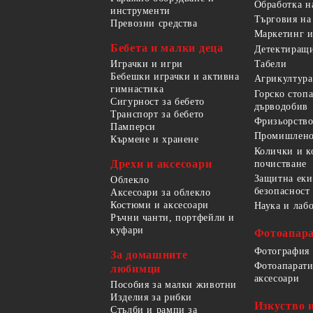
Обработка н
инструменти
Търговия на
Превозни средства
Маркетинг и
Бебета и малки деца
Детектиращи
Играчки и игри
Табели
Бебешки играчки и активна
Агрикултура
гимнастика
Горско стоп
Сигурност за бебето
дърводобив
Транспорт за бебето
Фризьорство
Памперси
Промишлено
Кърмене и хранене
Колички и к
Дрехи и аксесоари
почистване
Защитна еки
Облекло
безопасност
Аксесоари за облекло
Костюми и аксесоари
Наука и лаб
Ръчни чанти, портфейли и
куфари
Фотоапара
Фотография
За домашните
Фотоапарати
любимци
аксесоари
Пособия за малки животни
Изделия за рибки
Изкуство 
Стълби и рампи за