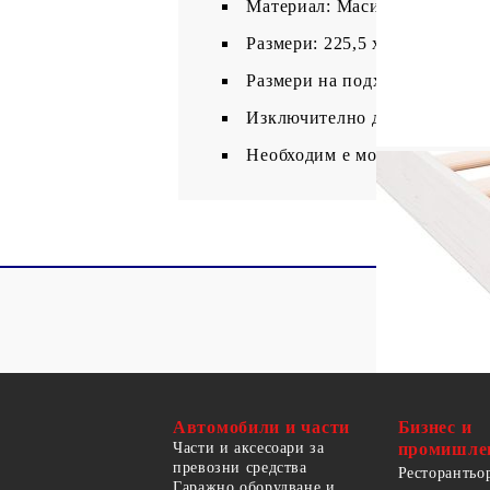
Материал: Масивна борова д
Размери: 225,5 x 165,5 x 31 с
Размери на подходящ матрак: 
Изключително дълга рамка за
Необходим е монтаж
Автомобили и части
Бизнес и
Части и аксесоари за
промишле
превозни средства
Ресторантьо
Гаражно оборудване и