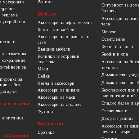
Раници
а материали
Сигурност за дом
 дребно
бизнеса
Мебели
 реклама
Аксесоари за осв
 устройства
Аксесоари за офис мебели
тела
Комплекти мебели
Мебели
Аксесоари за паравани за
Осветление
анство и
стая
Кухня и хранене
Външни мебели
 и козметика
Басейн и спа
Колички и островни
 съхранение
Аксесоари за бит
шкафове
онтейнери за
техника
Маси
Домакински уред
Пейки
пировка за
Домакински посо
Легла и аксесоари
 при работа
Безопасност при 
Аксесоари за дивани
оратории
наводнение и обг
Аксесоари за маси
ти и оптика
Спално бельо и а
Аксесоари за столове
Озеленяване
Футони
 и оптични
Двор и градина
Възрастни
Аксесоари за кам
печки на дърва
Еротика
и забавление