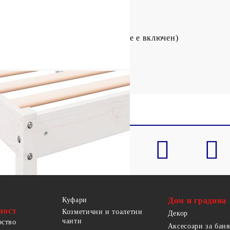
ървесина
м (Д x Ш x В)
160 x 220 см (Ш x Д) (матракът не е включен)
 легло
Куфари
Дом и градина
ност
Козметични и тоалетни
Декор
чанти
рство
Аксесоари за баня