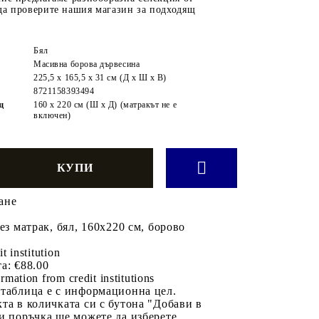
да проверите нашия магазин за подходящ
Бял
Масивна борова дървесина
225,5 x 165,5 x 31 см (Д x Ш x В)
8721158393494
щ
160 x 220 см (Ш x Д) (матракът не е
включен)
ане
ез матрак, бял, 160x220 см, борово
it institution
а:
€88.00
rmation from credit institutions
 таблица е с информационна цел.
та в количката си с бутона "Добави в
и поръчка ще можете да изберете