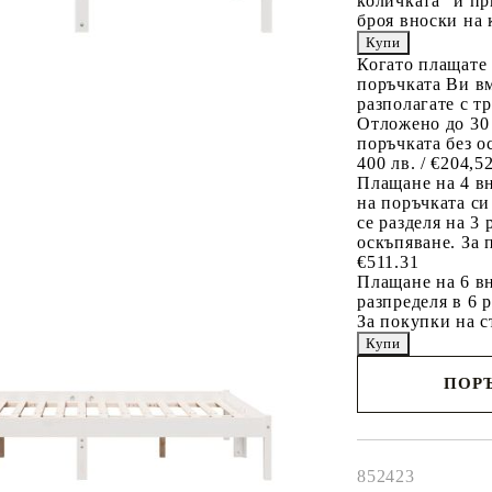
количката" и пр
броя вноски на 
Когато плащате
поръчката Ви вм
разполагате с т
Отложено до 30
поръчката без о
400 лв. / €204,5
Плащане на 4 в
на поръчката си
се разделя на 3
оскъпяване. За 
€511.31
Плащане на 6 вн
разпределя в 6 
За покупки на с
ПОРЪ
Наш представител 
свърже с Вас в рам
работния ден!
852423