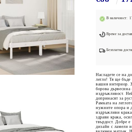
Подложки за фитнес уреди
В
Лостове за набиране
В наличност: 1
Силови кули
Йога и пилатес
Време за достав
Безплатна доста
Насладете се на д
легло! Тя ще бъде
вашия интериор. 
борова дървесина 
издръжливост. Не
допринасят за рус
Рамката на леглот
нужните опора и 
издръжливи крака:
здрави крака, оси
твърдост. Добре е 
дизайн с ламели и
включен матрак. Н