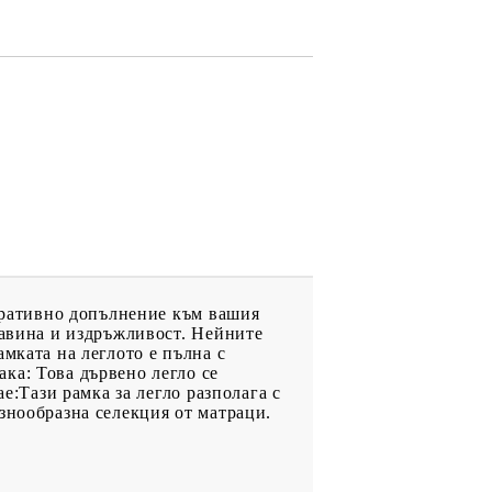
коративно допълнение към вашия
равина и издръжливост. Нейните
мката на леглото е пълна с
ка: Това дървено легло се
е:Тази рамка за легло разполага с
знообразна селекция от матраци.