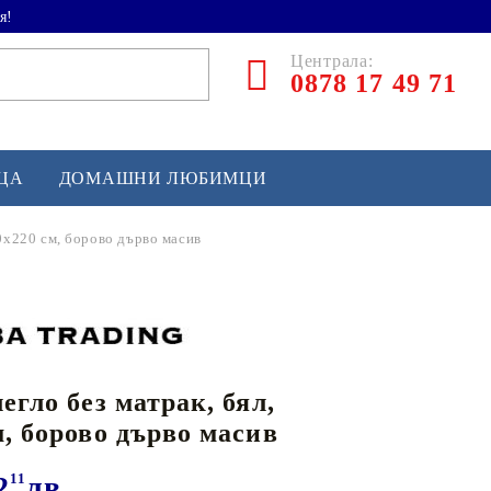
я!
Централа:
0878 17 49 71
ЕЦА
ДОМАШНИ ЛЮБИМЦИ
60x220 см, борово дърво масив
ТЛЕТИКА
аскетбол
кс и бойни изкуства
егло без матрак, бял,
йзбол и софтбол
м, борово дърво масив
кей и лакрос
сновно спортно оборудване
2
11
лв.