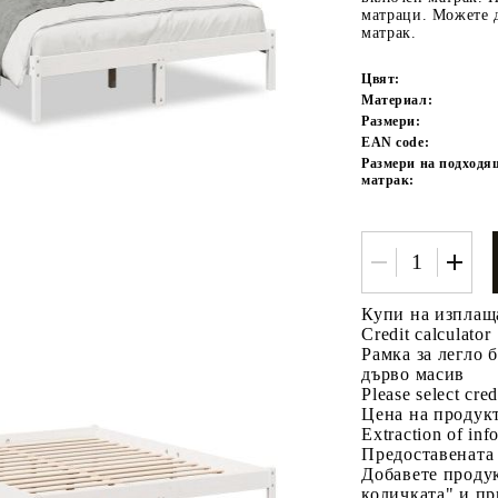
матраци. Можете 
матрак.
Цвят:
Материал:
Размери:
EAN code:
Размери на подходя
матрак:
Tweet
одели
Купи на изплащ
Credit calculator
Рамка за легло б
дърво масив
Please select cred
Цена на продукт
Extraction of info
Предоставената
Добавете продук
количката" и пр