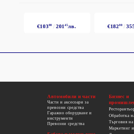
€103
00
201
45
лв.
€182
00
35
Автомобили и части
Бизнес и
Части и аксесоари за
промишле
превозни средства
Ресторантьо
Гаражно оборудване и
Обработка н
инструменти
Търговия на
Превозни средства
Маркетинг и