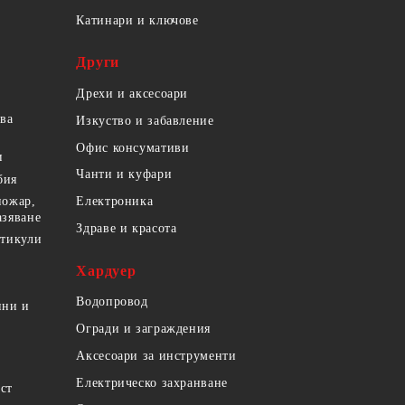
Катинари и ключове
Други
Дрехи и аксесоари
ова
Изкуство и забавление
Офис консумативи
и
Чанти и куфари
бия
пожар,
Електроника
азяване
Здраве и красота
ртикули
Хардуер
Водопровод
ини и
Огради и заграждения
Аксесоари за инструменти
Електрическо захранване
ст