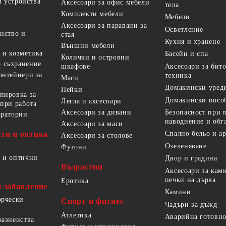
 устройства
Аксесоари за офис мебели
тела
Комплекти мебели
Мебели
Аксесоари за паравани за
Осветление
анство и
стая
Кухня и хранене
Външни мебели
 и козметика
Басейн и спа
Колички и островни
 съхранение
Аксесоари за бит
шкафове
онтейнери за
техника
Маси
Домакински уред
Пейки
пировка за
Домакински посо
Легла и аксесоари
 при работа
Безопасност при 
Аксесоари за дивани
оратории
наводнение и обг
Аксесоари за маси
ти и оптика
Спално бельо и а
Аксесоари за столове
Озеленяване
Футони
 и оптични
Двор и градина
Възрастни
Аксесоари за кам
печки на дърва
Еротика
и забавление
Камини
орчески
Спорт и фитнес
Чадъри за дъжд
Атлетика
Аварийна готовно
разненства