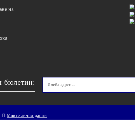
ане на
ока
я бюлетин:
Моите лични данни