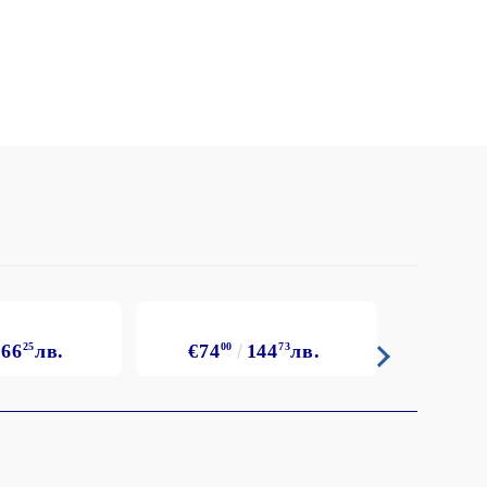
олейбол
166
25
лв.
€74
00
144
73
лв.
€40