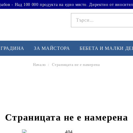
рабов - Над 100 000 продукта на едно място. Директно от вносител
 ГРАДИНА
ЗА МАЙСТОРА
БЕБЕТА И МАЛКИ Д
Начало
Страницата не е намерена
ФИТНЕС УПРАЖНЕНИЯ
А
Вдигане на тежести
Б
Кардио
Бо
любимци
Йога и пилатес
Бе
Страницата не е намерена
Лежанки за упражнения
Хо
Тренажори за баланс
О