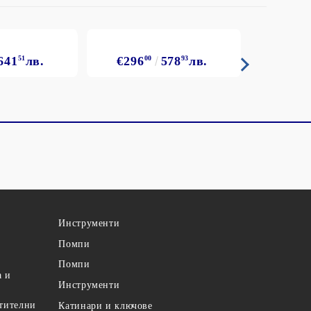
641
51
лв.
€296
00
578
93
лв.
€308
Инструменти
Помпи
Помпи
а и
Инструменти
етителни
Катинари и ключове