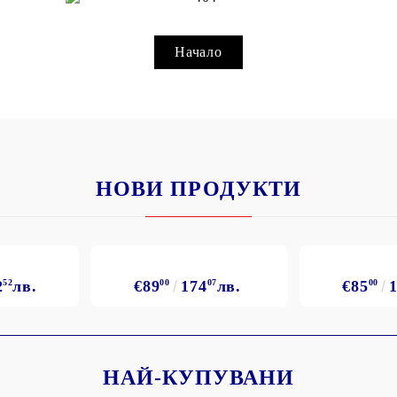
Подложки за фитнес уреди
В
Лостове за набиране
Начало
Силови кули
Йога и пилатес
НОВИ ПРОДУКТИ
2
52
лв.
€89
00
174
07
лв.
€85
00
НАЙ-КУПУВАНИ