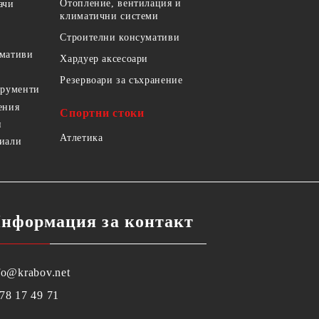
Отопление, вентилация и
ачи
климатични системи
Строителни консумативи
умативи
Хардуер аксесоари
Резервоари за съхранение
трументи
ения
Спортни стоки
и
Атлетика
риали
нформация за контакт
fo@krabov.net
78 17 49 71