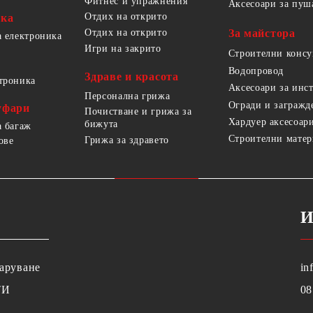
Фитнес и упражнения
Аксесоари за пуш
Отдих на открито
ика
За майстора
Отдих на открито
а електроника
Игри на закрито
Строителни конс
Водопровод
Здраве и красота
троника
Аксесоари за инс
Персонална грижа
Огради и загражд
уфари
Почистване и грижа за
Хардуер аксесоар
бижута
а багаж
Строителни мате
Грижа за здравето
ове
И
заруване
in
ТИ
08