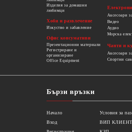
Изделия за домашни
Електрон
любимци
Аксесоари з
Хоби и развлечение
Видео
Изкуство и забавление
Аудио
Морска елек
Офис консумативи
Презентационни материали
Чанти и к
Регистриране и
Аксесоари з
организиране
Спортни сак
Office Equipment
Бързи връзки
Начало
Условия за па
Вход
ВИП КЛИЕН
Регистрация
КЗП