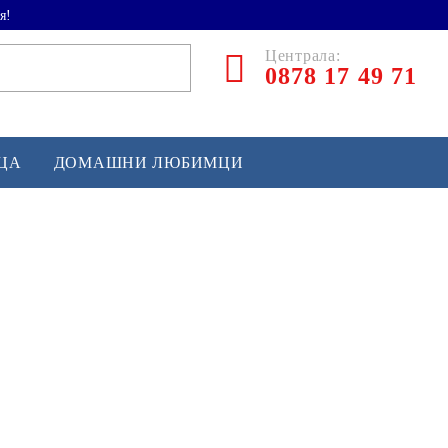
я!
Централа:
0878 17 49 71
ЕЦА
ДОМАШНИ ЛЮБИМЦИ
ТЛЕТИКА
аскетбол
кс и бойни изкуства
йзбол и софтбол
кей и лакрос
сновно спортно оборудване