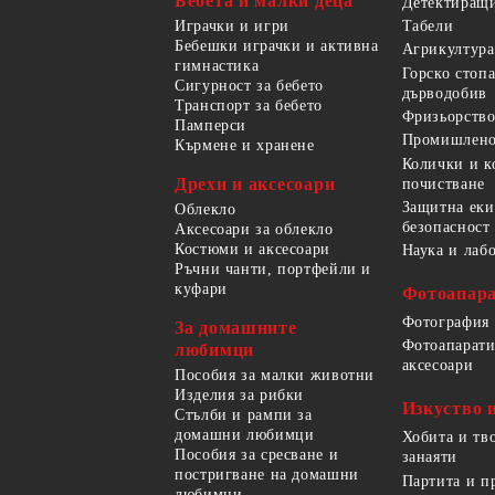
Бебета и малки деца
Детектиращи
Играчки и игри
Табели
Бебешки играчки и активна
Агрикултура
гимнастика
Горско стоп
Сигурност за бебето
дърводобив
Транспорт за бебето
Фризьорство
Памперси
Промишлено
Кърмене и хранене
Колички и к
Дрехи и аксесоари
почистване
Защитна еки
Облекло
безопасност
Аксесоари за облекло
Костюми и аксесоари
Наука и лаб
Ръчни чанти, портфейли и
куфари
Фотоапара
Фотография
За домашните
Фотоапарати
любимци
аксесоари
Пособия за малки животни
Изделия за рибки
Изкуство 
Стълби и рампи за
домашни любимци
Хобита и тв
Пособия за сресване и
занаяти
постригване на домашни
Партита и п
любимци