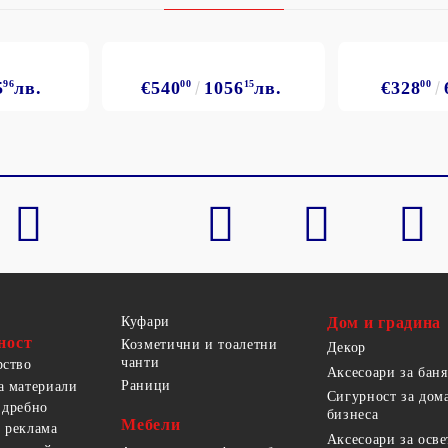
5
96
лв.
€540
00
1056
15
лв.
€328
00
Куфари
Дом и градина
ност
Козметични и тоалетни
Декор
чанти
рство
Аксесоари за баня
Раници
а материали
Сигурност за дом
 дребно
бизнеса
Мебели
 реклама
Аксесоари за осв