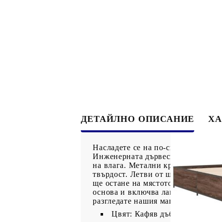
ДЕТАЙЛНО ОПИСАНИЕ
ХА
Насладете се на по-спокоен нощен 
Инженерната дървесина е с изключ
на влага. Метални крака: Леглото 
твърдост. Летви от шперплат: Лет
ще остане на мястото си при всяко
основа и включва ламелите. Матра
разгледате нашия магазин за подх
Цвят: Кафяв дъб