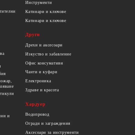
Инструменти
етителни
Катинари и ключове
Катинари и ключове
Други
Дрехи и аксесоари
ова
Изкуство и забавление
Офис консумативи
и
Чанти и куфари
бия
пожар,
Електроника
азяване
Здраве и красота
ртикули
Хардуер
Водопровод
ини и
Огради и заграждения
Аксесоари за инструменти