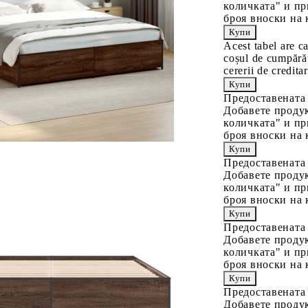
количката" и пр
броя вноски на 
Acest tabel are c
coșul de cumpărăt
cererii de creditar
Предоставената
Добавете продук
количката" и пр
броя вноски на 
Предоставената
Добавете продук
количката" и пр
броя вноски на 
Предоставената
Добавете продук
количката" и пр
броя вноски на 
Предоставената
Добавете продук