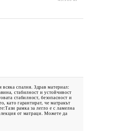
м всяка спалня. Здрав материал:
авина, стабилност и устойчивост
говата стабилност, безопасност и
о, като гарантират, че матракът
те:Тази рамка за легло е с ламелна
елекция от матраци. Можете да