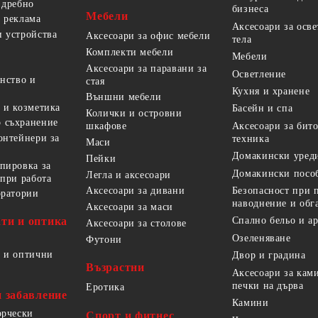
 дребно
бизнеса
Мебели
 реклама
Аксесоари за осв
 устройства
Аксесоари за офис мебели
тела
Комплекти мебели
Мебели
Аксесоари за паравани за
Осветление
анство и
стая
Кухня и хранене
Външни мебели
 и козметика
Басейн и спа
Колички и островни
 съхранение
Аксесоари за бит
шкафове
онтейнери за
техника
Маси
Домакински уред
Пейки
пировка за
Домакински посо
Легла и аксесоари
 при работа
Безопасност при 
Аксесоари за дивани
оратории
наводнение и обг
Аксесоари за маси
ти и оптика
Спално бельо и а
Аксесоари за столове
Озеленяване
Футони
 и оптични
Двор и градина
Възрастни
Аксесоари за кам
печки на дърва
Еротика
и забавление
Камини
орчески
Спорт и фитнес