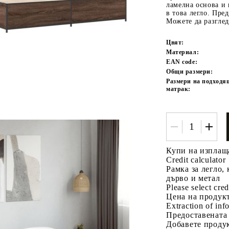
ламелна основа и 
в това легло. Пре
Можете да разглед
Цвят:
Материал:
EAN code:
Общи размери:
Размери на подходя
матрак:
Tweet
одели
Купи на изплащ
Credit calculator
Рамка за легло,
дърво и метал
Please select cred
Цена на продукт
Extraction of info
Предоставената
Добавете продук