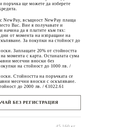
и поръчка ще можете да изберете
кредита.
 с NewPay, всъщност NewPay плаща
есто Вас. Вие я получавате и
ри начина да я платите към тях:
 дни от момента на изпращане на
скъпяване. За покупки на стойност до
2
носки. Заплащате 20% от стойността
 на момента с карта. Останалата сума
 равни месечни вноски без
покупки на стойност до 1000 лв. /
оски. Стойността на поръчката се
равни месечни вноски с оскъпяване.
тойност до 2000 лв. / €1022.61
ЧАЙ БЕЗ РЕГИСТРАЦИЯ
ще се
ките на
45.160
кг