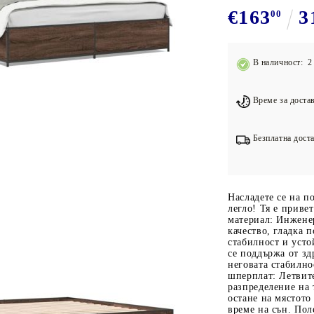
Подложки за фитнес уреди
В
€163
3
00
Лостове за набиране
Силови кули
В наличност: 2 
Йога и пилатес
Време за достав
Безплатна доста
Насладете се на п
легло! Тя е приве
материал: Инжене
качество, гладка 
стабилност и усто
се поддържа от зд
неговата стабилно
шперплат: Летвит
разпределение на 
остане на мястото
време на сън. Поле