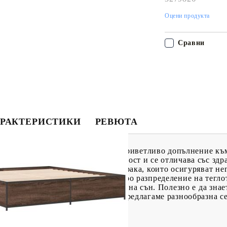
Оцени продукта
Сравни
РАКТЕРИСТИКИ
РЕВЮТА
сън с тази рамка за легло! Тя е приветливо допълнение къ
ително качество, гладка повърхност и се отличава със здр
се поддържа от здрави метални крака, които осигуряват не
вите от шперплат осигуряват добро разпределение на теглот
 завъртане на тялото ви по време на сън. Полезно е да знае
кът не е включен в това легло. Предлагаме разнообразна с
одящ матрак.