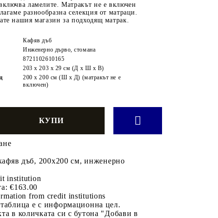
включва ламелите. Матракът не е включен
длагаме разнообразна селекция от матраци.
ате нашия магазин за подходящ матрак.
Кафяв дъб
Инженерно дърво, стомана
8721102610165
203 x 203 x 29 см (Д x Ш x В)
щ
200 x 200 см (Ш x Д) (матракът не е
включен)
ане
 кафяв дъб, 200x200 см, инженерно
it institution
а:
€163.00
rmation from credit institutions
 таблица е с информационна цел.
та в количката си с бутона "Добави в