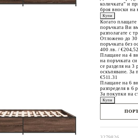
количката" и пр
броя вноски на 
Когато плащате
поръчката Ви вм
разполагате с т
Отложено до 30
поръчката без о
400 лв. / €204,5
Плащане на 4 в
на поръчката си
се разделя на 3
оскъпяване. За 
€511.31
Плащане на 6 вн
разпределя в 6 
За покупки на с
ПОРЪ
Наш представител 
свърже с Вас в рам
работния ден!
3279826