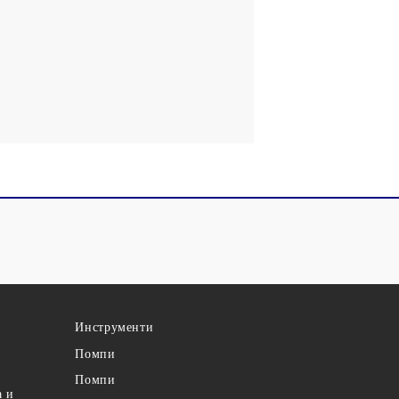
Инструменти
Помпи
Помпи
а и