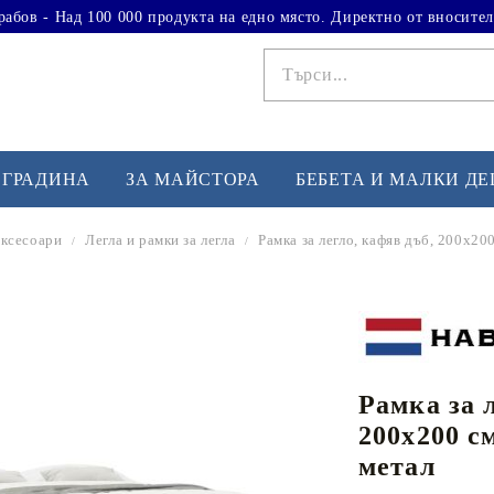
рабов - Над 100 000 продукта на едно място. Директно от вносител
 ГРАДИНА
ЗА МАЙСТОРА
БЕБЕТА И МАЛКИ Д
аксесоари
Легла и рамки за легла
Рамка за легло, кафяв дъб, 200x20
ФИТНЕС УПРАЖНЕНИЯ
А
Вдигане на тежести
Б
Кардио
Бо
любимци
Рамка за 
Йога и пилатес
Бе
200x200 с
Лежанки за упражнения
Хо
метал
Тренажори за баланс
О