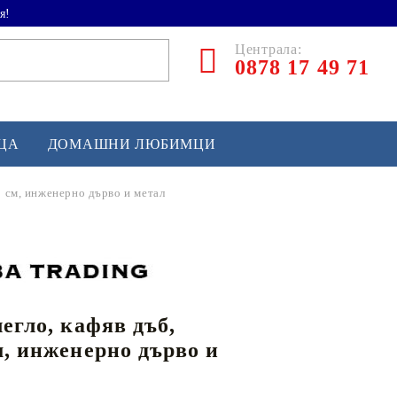
я!
Централа:
0878 17 49 71
ЕЦА
ДОМАШНИ ЛЮБИМЦИ
0 см, инженерно дърво и метал
ТЛЕТИКА
аскетбол
кс и бойни изкуства
легло, кафяв дъб,
йзбол и софтбол
м, инженерно дърво и
кей и лакрос
сновно спортно оборудване