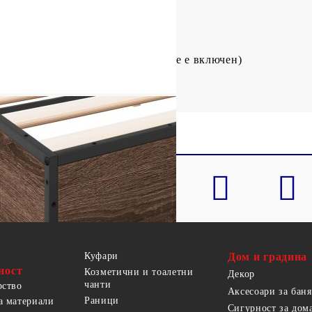
 стомана
 см (Д x Ш x В)
200 x 200 см (Ш x Д) (матракът не е включен)
Куфари
Дом и градина
ност
Козметични и тоалетни
Декор
чанти
рство
Аксесоари за баня
Раници
а материали
Сигурност за дом