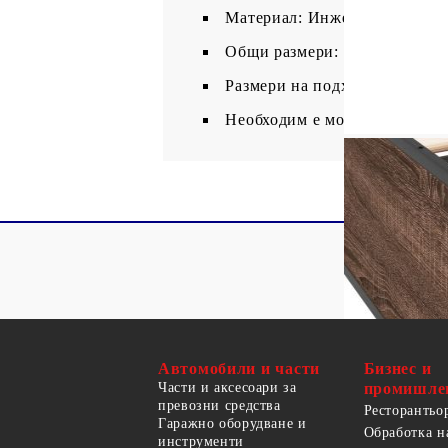
Материал: Инженерно дърво,
Общи размери: 203 x 203 x 29
Размери на подходящ матрак: 
Необходим е монтаж
Автомобили и части
Бизнес и
Части и аксесоари за
промишле
превозни средства
Ресторантьо
Гаражно оборудване и
Обработка н
инструменти