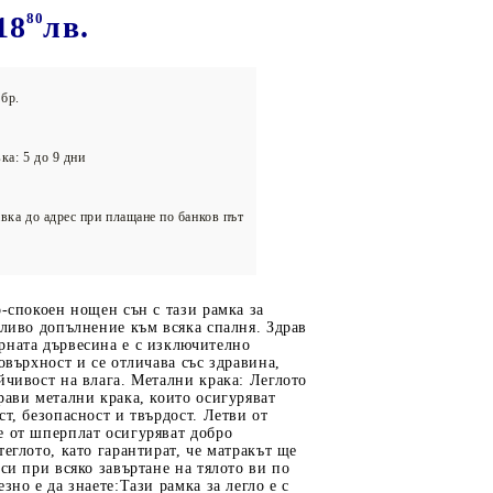
олейбол
18
80
лв.
бр.
ка: 5 до 9 дни
вка до адрес при плащане по банков път
о-спокоен нощен сън с тази рамка за
тливо допълнение към всяка спалня. Здрав
рната дървесина е с изключително
повърхност и се отличава със здравина,
йчивост на влага. Метални крака: Леглото
рави метални крака, които осигуряват
ст, безопасност и твърдост. Летви от
е от шперплат осигуряват добро
теглото, като гарантират, че матракът ще
 си при всяко завъртане на тялото ви по
зно е да знаете:Тази рамка за легло е с