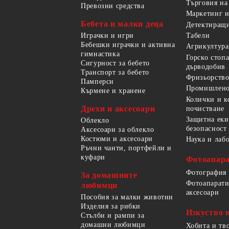
Търговия на
Превозни средства
Маркетинг и
Бебета и малки деца
Детектиращи
Играчки и игри
Табели
Бебешки играчки и активна
Агрикултура
гимнастика
Горско стоп
Сигурност за бебето
дърводобив
Транспорт за бебето
Фризьорство
Памперси
Промишлено
Кърмене и хранене
Колички и к
Дрехи и аксесоари
почистване
Защитна еки
Облекло
безопасност
Аксесоари за облекло
Костюми и аксесоари
Наука и лаб
Ръчни чанти, портфейли и
куфари
Фотоапара
Фотография
За домашните
Фотоапарати
любимци
аксесоари
Пособия за малки животни
Изделия за рибки
Изкуство 
Стълби и рампи за
домашни любимци
Хобита и тв