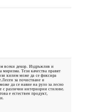
ъм всеки декор. Издръжлив и
а миризма. Тези качества правят
ози килим може да се фиксира
е.Лесен за почистване и
може да се навие на руло за лесно
е с различни интериорни стилове.
това е естествен продукт,
и.