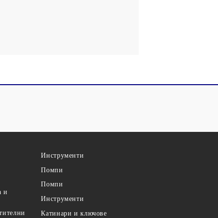
Инструменти
Помпи
Помпи
а и
Инструменти
етителни
Катинари и ключове