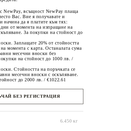
 с NewPay, всъщност NewPay плаща
есто Вас. Вие я получавате и
ри начина да я платите към тях:
 дни от момента на изпращане на
скъпяване. За покупки на стойност до
2
носки. Заплащате 20% от стойността
 на момента с карта. Останалата сума
 равни месечни вноски без
покупки на стойност до 1000 лв. /
оски. Стойността на поръчката се
равни месечни вноски с оскъпяване.
тойност до 2000 лв. / €1022.61
ЧАЙ БЕЗ РЕГИСТРАЦИЯ
ще се
ките на
6.450
кг