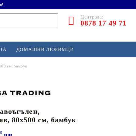
я!
Централа:
0878 17 49 71
ЕЦА
ДОМАШНИ ЛЮБИМЦИ
500 см, бамбук
ТЛЕТИКА
аскетбол
кс и бойни изкуства
авоъгълен,
йзбол и софтбол
в, 80x500 см, бамбук
кей и лакрос
сновно спортно оборудване
79
лв.