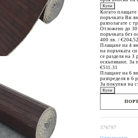
Когато плащате
поръчката Ви вм
разполагате с т
Отложено до 30
поръчката без о
400 лв. / €204,5
Плащане на 4 в
на поръчката си
се разделя на 3
оскъпяване. За 
€511.31
Плащане на 6 вн
разпределя в 6 
За покупки на с
ПОРЪ
Наш представител 
свърже с Вас в рам
работния ден!
376797
Оцени продукта