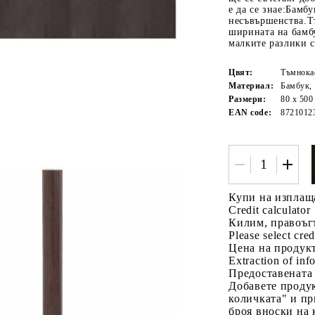
е да се знае:Бамб
несъвършенства.Тъ
ширината на бамбу
малките разлики с
Цвят:
Тъмнока
Материал:
Бамбук,
Размери:
80 x 500
EAN code:
8721012
Tweet
одели
Купи на изплащ
Credit calculator
Килим, правоъгъ
Please select cred
Цена на продукт
Extraction of info
Предоставената
Добавете продук
количката" и пр
броя вноски на 