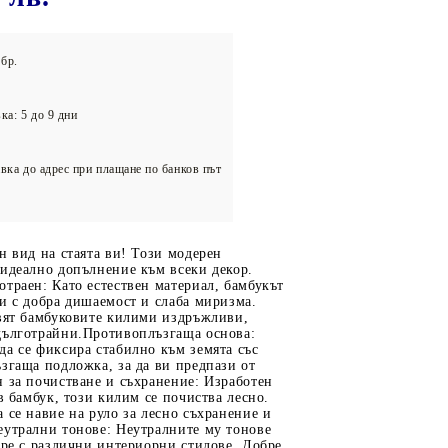
олейбол
бр.
ка: 5 до 9 дни
вка до адрес при плащане по банков път
н вид на стаята ви! Този модерен
 идеално допълнение към всеки декор.
траен: Като естествен материал, бамбукът
и с добра дишаемост и слаба миризма.
авят бамбуковите килими издръжливи,
дълготрайни.Противоплъзгаща основа:
а се фиксира стабилно към земята със
згаща подложка, за да ви предпази от
 за почистване и съхранение: Изработен
ав бамбук, този килим се почиства лесно.
 се навие на руло за лесно съхранение и
еутрални тонове: Неутралните му тонове
бре с различни интериорни стилове. Добре