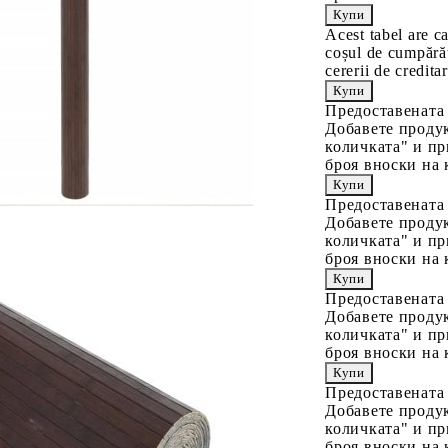
Acest tabel are c
coșul de cumpărăt
cererii de creditar
Предоставената
Добавете продук
количката" и пр
броя вноски на 
Предоставената
Добавете продук
количката" и пр
броя вноски на 
Предоставената
Добавете продук
количката" и пр
броя вноски на 
Предоставената
Добавете продук
количката" и пр
броя вноски на 