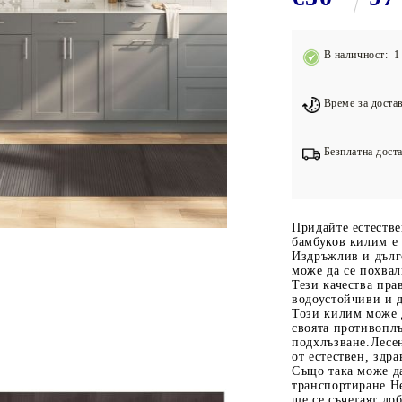
Подложки за фитнес уреди
В
Лостове за набиране
В наличност: 1 
Силови кули
Йога и пилатес
Време за достав
Безплатна доста
Придайте естестве
бамбуков килим е
Издръжлив и дълго
може да се похвал
Тези качества пр
водоустойчиви и 
Този килим може д
своята противоплъ
подхлъзване.Лесен
от естествен, здр
Също така може да
транспортиране.Н
ще се съчетаят до