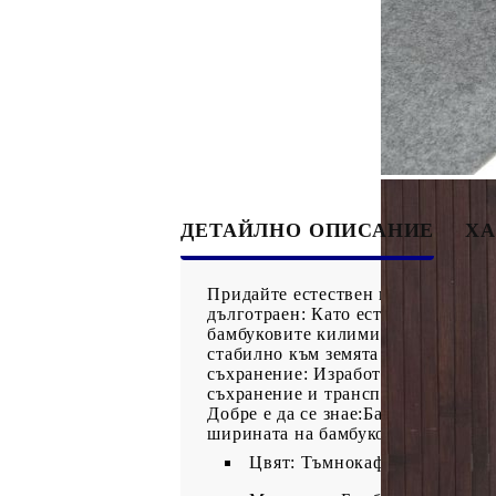
ДЕТАЙЛНО ОПИСАНИЕ
ХА
Придайте естествен вид на стаята
дълготраен: Като естествен матер
бамбуковите килими издръжливи, 
стабилно към земята със своята п
съхранение: Изработен от естестве
съхранение и транспортиране.Неут
Добре е да се знае:Бамбукът е ест
ширината на бамбуковата летва мо
Цвят: Тъмнокафяв