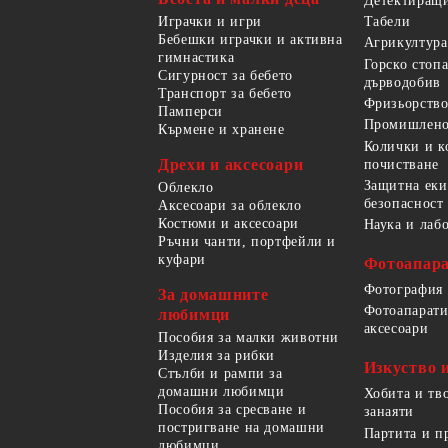
Детектиращи
Играчки и игри
Табели
Бебешки играчки и активна
Агрикултура
гимнастика
Горско стоп
Сигурност за бебето
дърводобив
Транспорт за бебето
Фризьорство
Памперси
Промишлено
Кърмене и хранене
Колички и к
Дрехи и аксесоари
почистване
Защитна еки
Облекло
безопасност
Аксесоари за облекло
Костюми и аксесоари
Наука и лаб
Ръчни чанти, портфейли и
куфари
Фотоапара
Фотография
За домашните
Фотоапарати
любимци
аксесоари
Пособия за малки животни
Изделия за рибки
Изкуство 
Стълби и рампи за
домашни любимци
Хобита и тв
Пособия за сресване и
занаяти
постригване на домашни
Партита и п
любимци