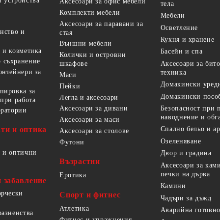
 устройства
Аксесоари за офис мебели
тела
Комплекти мебели
Мебели
Аксесоари за паравани за
Осветление
анство и
стая
Кухня и хранене
Външни мебели
 и козметика
Басейн и спа
Колички и островни
 съхранение
Аксесоари за бит
шкафове
онтейнери за
техника
Маси
Домакински уред
Пейки
пировка за
Домакински посо
Легла и аксесоари
 при работа
Безопасност при 
Аксесоари за дивани
оратории
наводнение и обг
Аксесоари за маси
ти и оптика
Спално бельо и а
Аксесоари за столове
Озеленяване
Футони
 и оптични
Двор и градина
Възрастни
Аксесоари за кам
печки на дърва
Еротика
и забавление
Камини
орчески
Спорт и фитнес
Чадъри за дъжд
Атлетика
Аварийна готовно
разненства
Фитнес и упражнения