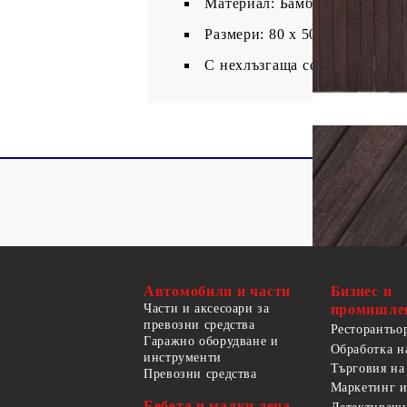
Материал: Бамбук, PP (поли
Размери: 80 x 500 cм (Ш x Д)
С нехлъзгаща се долна част
Автомобили и части
Бизнес и
Части и аксесоари за
промишле
превозни средства
Ресторантьо
Гаражно оборудване и
Обработка н
инструменти
Търговия на
Превозни средства
Маркетинг и
Бебета и малки деца