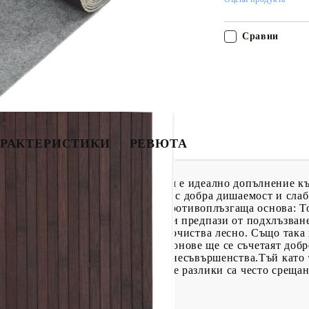
Сравни
РАКТЕРИСТИКИ
РЕВЮТА
 ви! Този модерен бамбуков килим е идеално допълнение к
иал, бамбукът може да се похвали с добра дишаемост и слаб
водоустойчиви и дълготрайни.Противоплъзгаща основа: Т
ротивоплъзгаща подложка, за да ви предпази от подхлъзван
н, здрав бамбук, този килим се почиства лесно. Също така 
рални тонове: Неутралните му тонове ще се съчетаят добр
ествен продукт и може да покаже несъвършенства.Тъй като 
же да варира с +/- 1 mm и малките разлики са често срещан