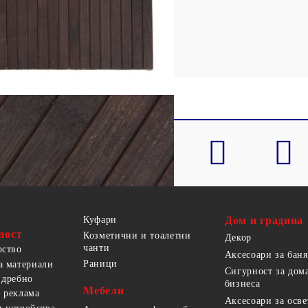
пропилен)
Куфари
Дом и градина
ност
Козметични и тоалетни
Декор
чанти
рство
Аксесоари за баня
Раници
а материали
Сигурност за дом
 дребно
бизнеса
Мебели
 реклама
Аксесоари за осв