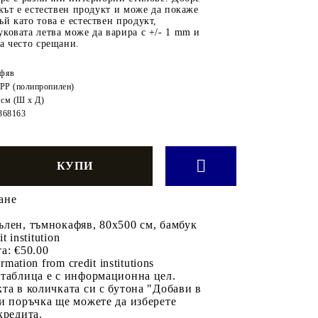
укът е естествен продукт и може да покаже
й като това е естествен продукт,
ковата летва може да варира с +/- 1 mm и
а често срещани.
фяв
 PP (полипропилен)
 cм (Ш x Д)
368163
ане
лен, тъмнокафяв, 80x500 см, бамбук
it institution
а:
€50.00
rmation from credit institutions
 таблица е с информационна цел.
та в количката си с бутона "Добави в
и поръчка ще можете да изберете
кредита.