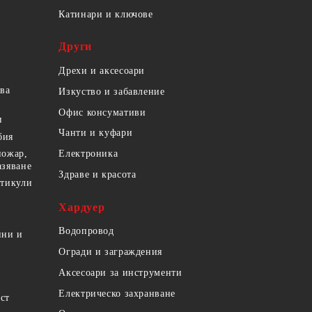
Катинари и ключове
Други
Дрехи и аксесоари
ова
Изкуство и забавление
Офис консумативи
и
Чанти и куфари
бия
пожар,
Електроника
азяване
Здраве и красота
ртикули
Хардуер
Водопровод
ини и
Огради и заграждения
Аксесоари за инструменти
Електрическо захранване
ст