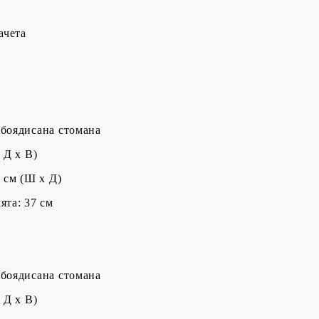
ачета
 боядисана стомана
 Д x В)
5 cм (Ш x Д)
ята: 37 см
 боядисана стомана
 Д x В)