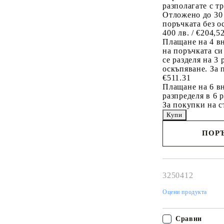
разполагате с т
Отложено до 30
поръчката без о
400 лв. / €204,5
Плащане на 4 в
на поръчката си
се разделя на 3
оскъпяване. За 
€511.31
Плащане на 6 вн
разпределя в 6 
За покупки на с
ПОРЪ
Наш представител 
свърже с Вас в рам
работния ден!
3250412
Оцени продукта
Сравни