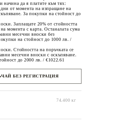
ри начина да я платите към тях:
 дни от момента на изпращане на
скъпяване. За покупки на стойност до
2
носки. Заплащате 20% от стойността
 на момента с карта. Останалата сума
 равни месечни вноски без
покупки на стойност до 1000 лв. /
оски. Стойността на поръчката се
равни месечни вноски с оскъпяване.
тойност до 2000 лв. / €1022.61
ЧАЙ БЕЗ РЕГИСТРАЦИЯ
ще се
ките на
74.400
кг