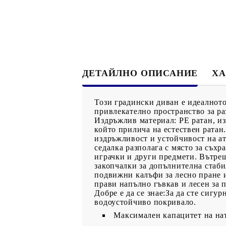
ДЕТАЙЛНО ОПИСАНИЕ
ХА
Този градински диван е идеалното
привлекателно пространство за ра
Издръжлив материал: PE ратан, из
който прилича на естествен ратан.
издръжливост и устойчивост на а
седалка разполага с място за съхр
играчки и други предмети. Вътреш
закопчалки за допълнителна стаби
подвижни калъфи за лесно пране 
прави напълно гъвкав и лесен за 
Добре е да се знае:За да сте сиг
водоустойчиво покривало.
Максимален капацитет на нат