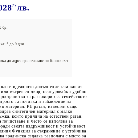
олейбол
028
77
лв.
0 бр.
ка: 5 до 9 дни
вка до адрес при плащане по банков път
иван е идеалното допълнение към вашия
а или вътрешен двор, осигурявайки удобно
ространство за разговори със семейството
просто за почивка и забавление на
в материал: PE ратан, известен също
 здрав синтетичен материал с малко
жка, който прилича на естествен ратан.
а почистване и често се използва за
ради своята издръжливост и устойчивост
ияния.Функция за съхранение с устойчива
ка градинска седалка разполага с място за