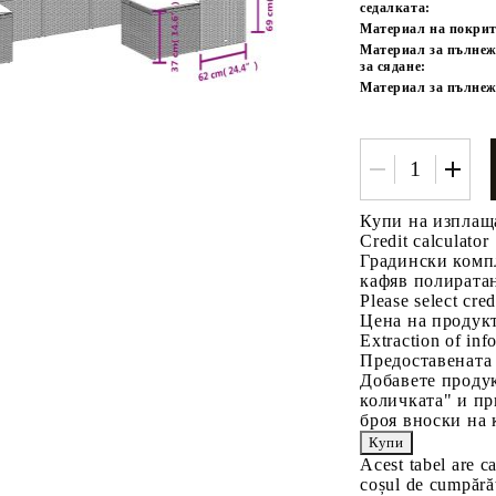
седалката:
Материал на покрит
Материал за пълнеж
за сядане:
Материал за пълнеж
Купи на изплащ
Credit calculator
Градински компл
кафяв полирата
Please select cred
Цена на продукт
Extraction of info
Предоставената
Добавете продук
количката" и пр
броя вноски на 
Acest tabel are c
coșul de cumpărăt