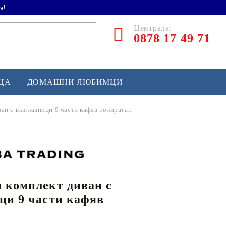
я!
Централа:
0878 17 49 71
ЕЦА
ДОМАШНИ ЛЮБИМЦИ
ан с възглавници 9 части кафяв полиратан
ТЛЕТИКА
аскетбол
кс и бойни изкуства
 комплект диван с
йзбол и софтбол
ци 9 части кафяв
кей и лакрос
н
сновно спортно оборудване