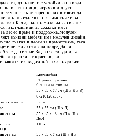
далката, допълнено с устойчива на вода
ие на възглавници, играчки и други
ите чанти имат горен капак и могат да
епени към седалките със закопчалки за
илност.Калъф, който може да се сваля и
Тези възглавници за седалки имат
за лесно пране и поддръжка.Модулен
плект външни мебели има модулен дизайн,
пълно гъвкав и лесен за преместване, така
адете персонализирана подредба на
бре е да се знае:За да сте сигурни, че
бели ще останат красиви, ви
ги защитите с водоустойчиво покривало.
Кремавобял
PE ратан, прахово
боядисана стомана
55 x 55 x 37 см (Ш x Д x В)
8721012893870
та от земята:
37 см
а:
55 x 55 cм (Ш x Д)
ицата за
55 x 45 x 13 см (Д х Ш x
Деб)
тет на
110 кг
то):
ницата на
55 x 55 x 3 см (Ш x Д x