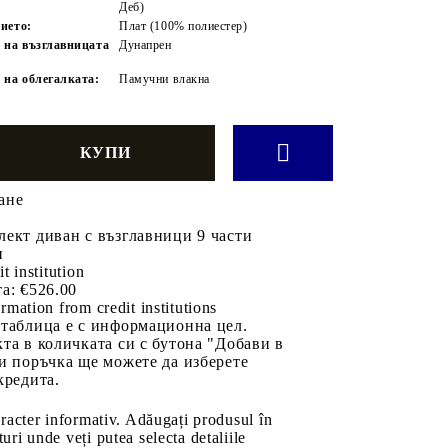
Деб)
ието:
Плат (100% полиестер)
 на възглавницата
Дунапрен
 на облегалката:
Памучни влакна
ане
ект диван с възглавници 9 части
н
it institution
а:
€526.00
rmation from credit institutions
 таблица е с информационна цел.
та в количката си с бутона "Добави в
и поръчка ще можете да изберете
кредита.
aracter informativ. Adăugați produsul în
uri unde veți putea selecta detaliile