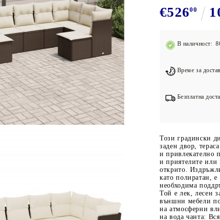
Подложки за фитнес уреди
В
€526
1
00
Лостове за набиране
Силови кули
В наличност: 8
Йога и пилатес
Време за достав
Безплатна доста
Този градински д
заден двор, терас
и привлекателно п
и приятелите или 
открито. Издръжли
като полиратан, е
необходима поддръ
Той е лек, лесен з
външни мебели по
на атмосферни вл
на вода чанта: Вся