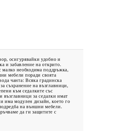
вор, осигурявайки удобно и
ка и забавление на открито.
 с малко необходима поддръжка,
ншни мебели поради своята
вода чанта: Всяка градинска
 за съхранение на възглавници,
епени към седалките със
зи възглавници за седалки имат
и има модулен дизайн, което го
 подредба на външни мебели.
оръчваме да ги защитите с