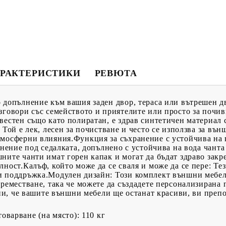
РАКТЕРИСТИКИ
РЕВЮТА
 допълнение към вашия заден двор, тераса или вътрешен д
зговори със семейството и приятелите или просто за почив
вестен също като полиратан, е здрав синтетичен материал
 Той е лек, лесен за почистване и често се използва за въ
тмосферни влияния.Функция за съхранение с устойчива на 
анение под седалката, допълнено с устойчива на вода чанта
ните чанти имат горен капак и могат да бъдат здраво закр
лност.Калъф, който може да се сваля и може да се пере: Те
и поддръжка.Модулен дизайн: Този комплект външни мебел
преместване, така че можете да създадете персонализирана
урни, че вашите външни мебели ще останат красиви, ви преп
оварване (на място): 110 кг