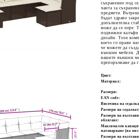
съхранение под се
чанта за съхранен
предмети. Вътрешн
бъдат здраво закр
допълнителна стаб
може да се пере: 
подвижни калъфи 
дизайн: Този ком
което го прави на
че можете да създ
Tweet
одели
външни мебели. До
вашите външни ме
препоръчваме да 
Цвят:
Материал:
Размери:
EAN code:
Височина на седалка
Размери на седалкат
Размери на възглавн
облягане:
Максимален капаци
натоварване (на мяс
Размери на възглав