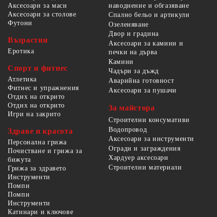
наводнение и обгазяване
Аксесоари за маси
Аксесоари за столове
Спално бельо и артикули
Футони
Озеленяване
Двор и градина
Възрастни
Аксесоари за камини и
Еротика
печки на дърва
Камини
Спорт и фитнес
Чадъри за дъжд
Атлетика
Аварийна готовност
Фитнес и упражнения
Аксесоари за пушачи
Отдих на открито
Отдих на открито
За майстора
Игри на закрито
Строителни консумативи
Водопровод
Здраве и красота
Аксесоари за инструменти
Персонална грижа
Огради и заграждения
Почистване и грижа за
Хардуер аксесоари
бижута
Строителни материали
Грижа за здравето
Инструменти
Помпи
Помпи
Инструменти
Катинари и ключове