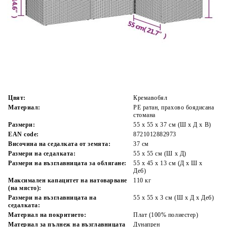
Време за доставка: 5 до 9 дни
Безплатна доставка до адрес при плащане по банков път
Цвят:
Кремавобял
Материал:
PE ратан, прахово боядисана
стомана
Размери:
55 x 55 x 37 см (Ш x Д x В)
EAN code:
8721012882973
Височина на седалката от земята:
37 см
Размери на седалката:
55 x 55 cм (Ш x Д)
Размери на възглавницата за облягане:
55 x 45 x 13 см (Д х Ш x
Деб)
Максимален капацитет на натоварване
110 кг
(на място):
Размери на възглавницата на
55 x 55 x 3 см (Ш x Д x Деб)
седалката:
Материал на покритието:
Плат (100% полиестер)
Материал за пълнеж на възглавницата
Дунапрен