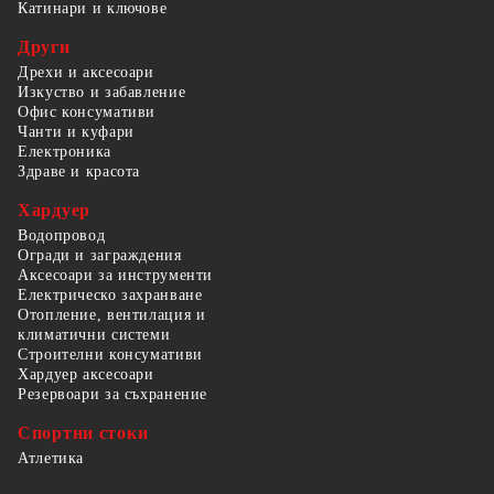
Катинари и ключове
Други
Дрехи и аксесоари
Изкуство и забавление
Офис консумативи
Чанти и куфари
Електроника
Здраве и красота
Хардуер
Водопровод
Огради и заграждения
Аксесоари за инструменти
Електрическо захранване
Отопление, вентилация и
климатични системи
Строителни консумативи
Хардуер аксесоари
Резервоари за съхранение
Спортни стоки
Атлетика