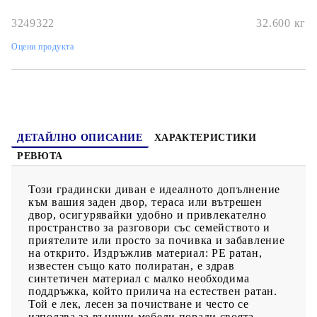
закрепени към седалките със закопчалки за допълнителна
стабилност.Калъф, който може да се сваля и може да се пере:
3249322
32.600
кг
Тези възглавници за седалки имат подвижни калъфи за лесно
пране и поддръжка.Модулен дизайн: Този комплект външни
Оцени продукта
мебели има модулен дизайн, което го прави напълно гъвкав и
лесен за преместване, така че можете да създадете
персонализирана подредба на външни мебели. Добре е да се
знае:За да сте сигурни, че вашите външни мебели ще останат
красиви, ви препоръчваме да ги защитите с водоустойчиво
покривало.
ДЕТАЙЛНО ОПИСАНИЕ
ХАРАКТЕРИСТИКИ
РЕВЮТА
Този градински диван е идеалното допълнение
към вашия заден двор, тераса или вътрешен
двор, осигурявайки удобно и привлекателно
пространство за разговори със семейството и
приятелите или просто за почивка и забавление
на открито. Издръжлив материал: PE ратан,
известен също като полиратан, е здрав
синтетичен материал с малко необходима
поддръжка, който прилича на естествен ратан.
Той е лек, лесен за почистване и често се
използва за външни мебели поради своята