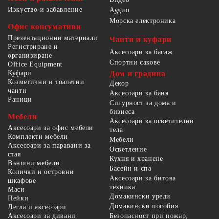
Изкуство и забавление
Аудио
Морска електроника
Офис консумативи
Презентационни материали
Чанти и куфари
Регистриране и
Аксесоари за багаж
организиране
Спортни сакове
Office Equipment
Куфари
Дом и градина
Козметични и тоалетни
Декор
чанти
Аксесоари за баня
Раници
Сигурност за дома и
бизнеса
Мебели
Аксесоари за осветителни
Аксесоари за офис мебели
тела
Комплекти мебели
Мебели
Аксесоари за паравани за
Осветление
стая
Кухня и хранене
Външни мебели
Басейн и спа
Колички и островни
Аксесоари за битова
шкафове
техника
Маси
Домакински уреди
Пейки
Домакински пособия
Легла и аксесоари
Безопасност при пожар,
Аксесоари за дивани