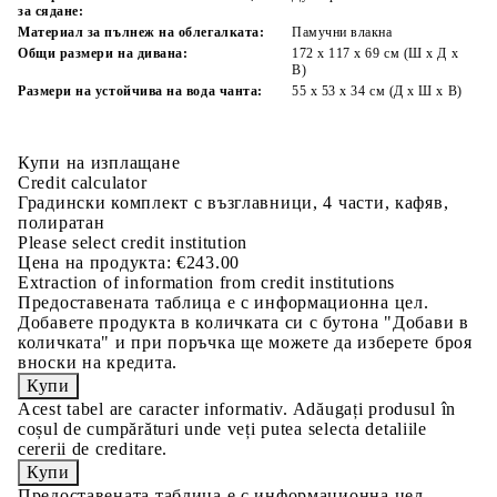
за сядане:
Материал за пълнеж на облегалката:
Памучни влакна
Общи размери на дивана:
172 x 117 x 69 см (Ш x Д x
В)
Размери на устойчива на вода чанта:
55 x 53 x 34 см (Д x Ш x В)
Купи на изплащане
Credit calculator
Градински комплект с възглавници, 4 части, кафяв,
полиратан
Please select credit institution
Цена на продукта:
€243.00
Extraction of information from credit institutions
Предоставената таблица е с информационна цел.
Добавете продукта в количката си с бутона "Добави в
количката" и при поръчка ще можете да изберете броя
вноски на кредита.
Acest tabel are caracter informativ. Adăugați produsul în
coșul de cumpărături unde veți putea selecta detaliile
cererii de creditare.
Предоставената таблица е с информационна цел.