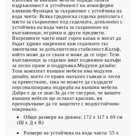
издръжливост и устойчивост на атмосферни
влияния.Функция за съхранение с устойчива на
вода чанта: Всяка градинска седалка разполага с
място за съхранение под седалката, допълнено с
устойчива на вода чанта за съхранение на
възглавници, играчки и други предмети.
Вътрешните чанти имат горен капак и могат да
бъдат здраво закрепени към седалките със
закопчалки за допълнителна стабилност.Калъф,
който може да се сваля и може да се пере: Тези
възглавници за седалки имат подвижни калъфи
за лесно пране и поддръжка.Модулен дизайн:
Този комплект външни мебели има модулен
дизайн, което го прави напълно гъвкав и лесен
за преместване, така че можете да създадете
персонализирана подредба на външни мебели.
Добре е да се знае:За да сте сигурни, че вашите
външни мебели ще останат красиви, ви
препоръчваме да ги защитите с водоустойчиво
покривало.
Общи размери на дивана: 172 x 117 x 69 см
(Ш x Д x В)
Размери на устойчива на вода чанта: 55 x