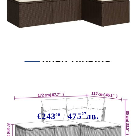
Tweet
Сподели
Градински комплект с
възглавници, 4 части, кафяв,
полиратан
€243
475
27
лв.
00
В наличност: 80 бр.