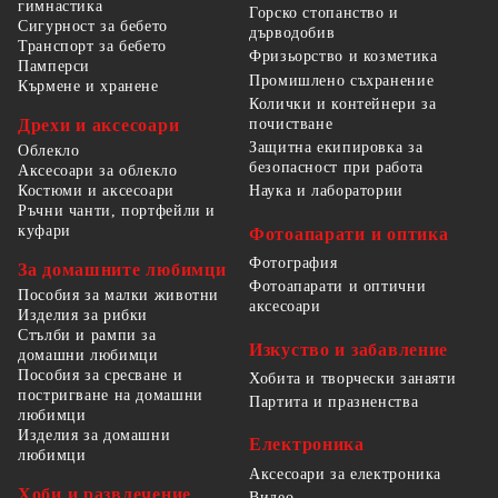
гимнастика
Горско стопанство и
Сигурност за бебето
дърводобив
Транспорт за бебето
Фризьорство и козметика
Памперси
Промишлено съхранение
Кърмене и хранене
Колички и контейнери за
Дрехи и аксесоари
почистване
Защитна екипировка за
Облекло
безопасност при работа
Аксесоари за облекло
Костюми и аксесоари
Наука и лаборатории
Ръчни чанти, портфейли и
куфари
Фотоапарати и оптика
Фотография
За домашните любимци
Фотоапарати и оптични
Пособия за малки животни
аксесоари
Изделия за рибки
Стълби и рампи за
Изкуство и забавление
домашни любимци
Пособия за сресване и
Хобита и творчески занаяти
постригване на домашни
Партита и празненства
любимци
Изделия за домашни
Електроника
любимци
Аксесоари за електроника
Хоби и развлечение
Видео