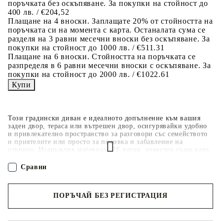
поръчката без оскъпяване. За покупки на стойност до
400 лв. / €204,52
Плащане на 4 вноски. Заплащате 20% от стойността на
поръчката си на момента с карта. Останалата сума се
разделя на 3 равни месечни вноски без оскъпяване. За
покупки на стойност до 1000 лв. / €511.31
Плащане на 6 вноски. Стойността на поръчката се
разпределя в 6 равни месечни вноски с оскъпяване. За
покупки на стойност до 2000 лв. / €1022.61
Този градински диван е идеалното допълнение към вашия
заден двор, тераса или вътрешен двор, осигурявайки удобно
и привлекателно пространство за разговори със семейството
и приятелите или просто за почивка и забавление на
открито. Издръжлив материал: PE ратан, известен също като
полиратан, е здрав синтетичен материал с малко необходима
поддръжка, който прилича на естествен ратан. Той е лек,
Сравни
лесен за почистване и често се използва за външни мебели
поради своята издръжливост и устойчивост на атмосферни
влияния.Функция за съхранение с устойчива на вода чанта:
ПОРЪЧАЙ БЕЗ РЕГИСТРАЦИЯ
Всяка градинска седалка разполага с място за съхранение под
седалката, допълнено с устойчива на вода чанта за
съхранение на възглавници, играчки и други предмети.
Наш представител ще се свърже с Вас в рамките на работния ден!
Вътрешните чанти имат горен капак и могат да бъдат здраво