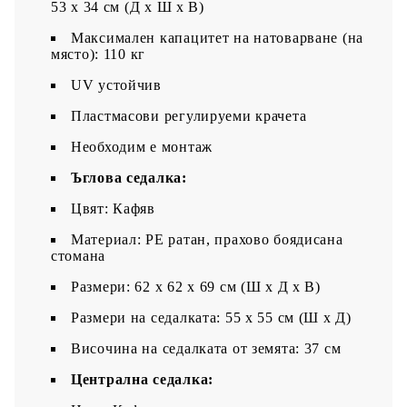
53 x 34 см (Д x Ш x В)
Максимален капацитет на натоварване (на
място): 110 кг
UV устойчив
Пластмасови регулируеми крачета
Необходим е монтаж
Ъглова седалка:
Цвят: Кафяв
Материал: PE ратан, прахово боядисана
стомана
Размери: 62 x 62 x 69 см (Ш x Д x В)
Размери на седалката: 55 x 55 cм (Ш x Д)
Височина на седалката от земята: 37 см
Централна седалка: