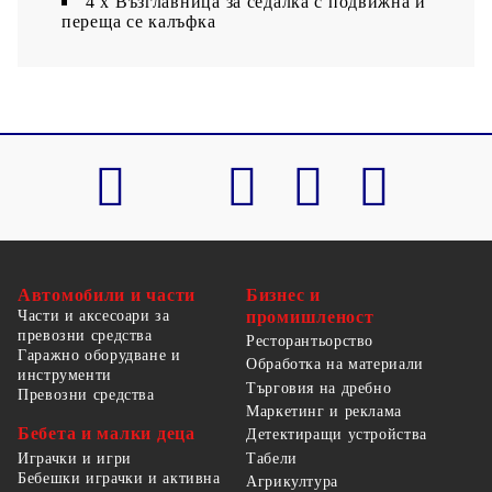
4 x Възглавница за седалка с подвижна и
переща се калъфка
Автомобили и части
Бизнес и
Части и аксесоари за
промишленост
превозни средства
Ресторантьорство
Гаражно оборудване и
Обработка на материали
инструменти
Търговия на дребно
Превозни средства
Маркетинг и реклама
Бебета и малки деца
Детектиращи устройства
Табели
Играчки и игри
Бебешки играчки и активна
Агрикултура