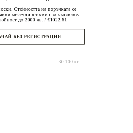
оски. Стойността на поръчката се
равни месечни вноски с оскъпяване.
тойност до 2000 лв. / €1022.61
ЧАЙ БЕЗ РЕГИСТРАЦИЯ
ще се
ките на
30.100
кг