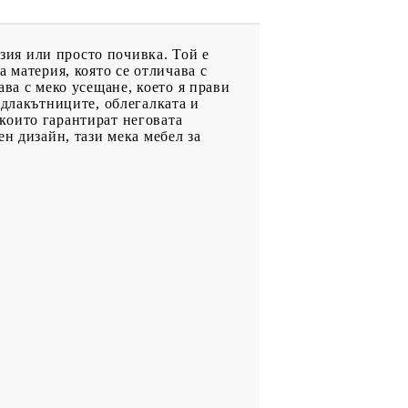
изия или просто почивка. Той е
 материя, която се отличава с
ва с меко усещане, което я прави
одлакътниците, облегалката и
които гарантират неговата
н дизайн, тази мека мебел за