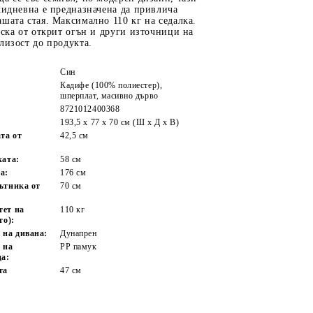
кидневна е предназначена да привлича
шата стая. Максимално 110 кг на седалка.
иска от открит огън и други източници на
лизост до продукта.
Син
Кадифе (100% полиестер),
шперплат, масивно дърво
8721012400368
193,5 x 77 x 70 см (Ш x Д x В)
та от
42,5 см
ката:
58 см
а:
176 см
ътника от
70 см
тет на
110 кг
то):
 на дивана:
Дунапрен
 на
PP памук
ца:
та
47 см