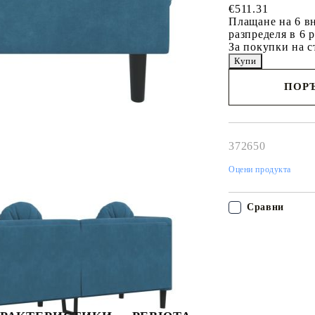
€511.31
Плащане на 6 вн
разпределя в 6 
За покупки на с
ПОРЪ
Наш представител 
свърже с Вас в рам
работния ден!
372650
Оцени продукта
Сравни