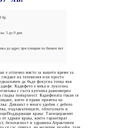
олейбол
9 бр.
ка: 5 до 9 дни
вка до адрес при плащане по банков път
ан е отлично място за вашето време за
, гледане на телевизия или просто
едназначен да бъде фокусна точка във
адифе: Кадифето е мека и луксозна
 отличава с гъста купчина равномерно
а гладка повърхност. Кадифената тъкан се
сещане, което я прави приятна на
лка: Диванът е много удобен с дебело
лка, подлакътниците, облегалката и
нициПоддържащи крака: Тапицираният
 от здрави крака, които гарантират
ст, безопасност и здравина.Атрактивен
а се със семпъл, но модерен дизайн, тази