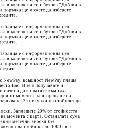
та в количката си с бутона "Добави в
и поръчка ще можете да изберете
кредита.
 таблица е с информационна цел.
та в количката си с бутона "Добави в
и поръчка ще можете да изберете
кредита.
 таблица е с информационна цел.
та в количката си с бутона "Добави в
и поръчка ще можете да изберете
кредита.
 с NewPay, всъщност NewPay плаща
есто Вас. Вие я получавате и
ри начина да я платите към тях:
 дни от момента на изпращане на
скъпяване. За покупки на стойност до
2
носки. Заплащате 20% от стойността
 на момента с карта. Останалата сума
 равни месечни вноски без
покупки на стойност до 1000 лв. /