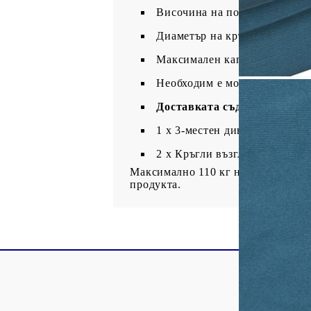
Височина на подлакътника от
Диаметър на кръглата възгла
Максимален капацитет на нат
Необходим е монтаж
Доставката съдържа:
1 х 3-местен диван
2 х Кръгли възглавници
Максимално 110 кг на седалка. Съ
продукта.