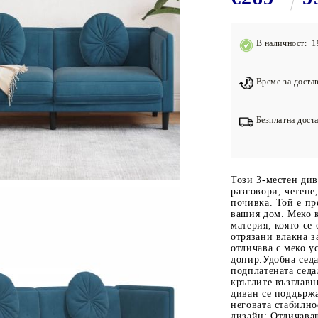
Подложки за фитнес уреди
В
Лостове за набиране
В наличност: 1
Силови кули
Йога и пилатес
Време за достав
Безплатна доста
Този 3-местен див
разговори, четене
почивка. Той е пр
вашия дом. Меко к
материя, която се
отрязани влакна з
отличава с меко у
допир.Удобна седа
подплатената седа
кръглите възглав
диван се поддържа
неговата стабилно
дизайн: Отличаващ