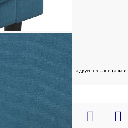
 земята: 70 см
вница: 47 см
оварване (на място): 110 кг
образете се с риска от открит огън и други източници на с