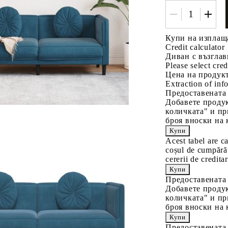
Купи на изплащ
Credit calculator
Диван с възглав
Please select cred
Цена на продукт
Extraction of info
Предоставената
Добавете продук
количката" и пр
броя вноски на 
Acest tabel are c
coșul de cumpărăt
cererii de creditar
Предоставената
Добавете продук
количката" и пр
броя вноски на 
Предоставената