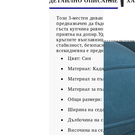
ДЕТАЙЛНО ОПИСАНИЕ
ХА
Този 3-местен диван е отлично мяс
предназначен да бъде фокусна точ
гъста купчина равномерно отрязан
приятна на допир.Удобна седалка:
кръглите възглавнициПоддържащи 
стабилност, безопасност и здрави
всекидневна е предназначена да п
Цвят: Син
Материал: Кадифе (100% поли
Материал за пълнеж на дива
Материал за пълнеж на кръгл
Общи размери: 193,5 x 77 x 7
Ширина на седалката: 176 см
Дълбочина на седалката: 58 
Височина на седалката от зем