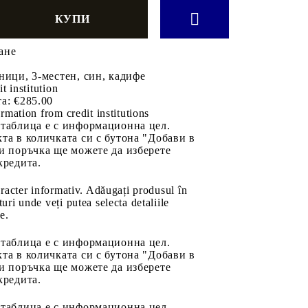
ане
ници, 3-местен, син, кадифе
it institution
а:
€285.00
rmation from credit institutions
 таблица е с информационна цел.
та в количката си с бутона "Добави в
и поръчка ще можете да изберете
кредита.
aracter informativ. Adăugați produsul în
uri unde veți putea selecta detaliile
e.
 таблица е с информационна цел.
та в количката си с бутона "Добави в
и поръчка ще можете да изберете
кредита.
 таблица е с информационна цел.