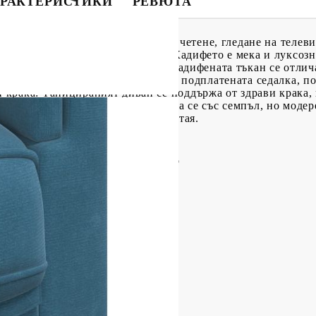
РАКТЕРИСТИКИ
РЕВЮТА
то за вашето време за разговори, четене, гледане на телев
ка във вашия дом. Меко кадифе: Кадифето е мека и луксозна
и влакна за гладка повърхност. Кадифената тъкан се отлича
 Диванът е много удобен с дебело подплатената седалка, п
крака: Тапицираният диван се поддържа от здрави крака, 
на.Атрактивен дизайн: Отличаваща се със семпъл, но модере
ривлича вниманието във вашата стая.
естер), шперплат, масивно дърво
на: Дунапрен
ата възглавница: PP памук
0 см (Ш x Д x В)
см
ята: 42,5 см