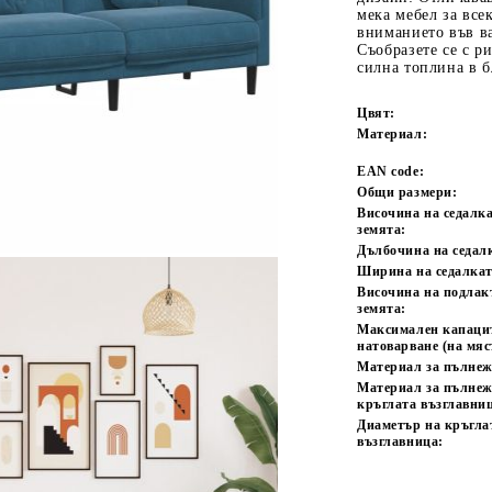
мека мебел за все
вниманието във ва
Съобразете се с р
силна топлина в б
Цвят:
Материал:
EAN code:
Общи размери:
Височина на седалка
Tweet
одели
земята:
Дълбочина на седал
Ширина на седалкат
Височина на подлак
земята:
Максимален капаци
натоварване (на мяс
Материал за пълнеж
Материал за пълнеж
кръглата възглавни
Диаметър на кръгла
възглавница: