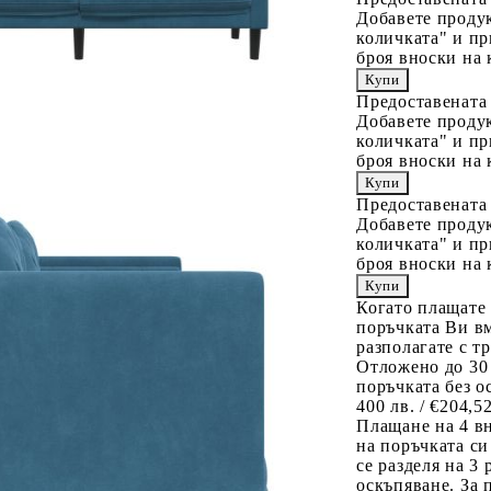
Добавете продук
количката" и пр
броя вноски на 
Предоставената
Добавете продук
количката" и пр
броя вноски на 
Предоставената
Добавете продук
количката" и пр
броя вноски на 
Когато плащате
поръчката Ви вм
разполагате с т
Отложено до 30
поръчката без о
400 лв. / €204,5
Плащане на 4 в
на поръчката си
се разделя на 3
оскъпяване. За 