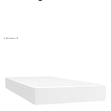
изкуствена кожа
Please select credit institution
Цена на продукта:
€375.00
Extraction of information from credit institutions
Предоставената таблица е с информационна цел.
Добавете продукта в количката си с бутона "Добави в
количката" и при поръчка ще можете да изберете броя
вноски на кредита.
Acest tabel are caracter informativ. Adăugați produsul în
coșul de cumpărături unde veți putea selecta detaliile
cererii de creditare.
Предоставената таблица е с информационна цел.
Добавете продукта в количката си с бутона "Добави в
количката" и при поръчка ще можете да изберете броя
вноски на кредита.
Предоставената таблица е с информационна цел.
Добавете продукта в количката си с бутона "Добави в
количката" и при поръчка ще можете да изберете броя
вноски на кредита.
Предоставената таблица е с информационна цел.