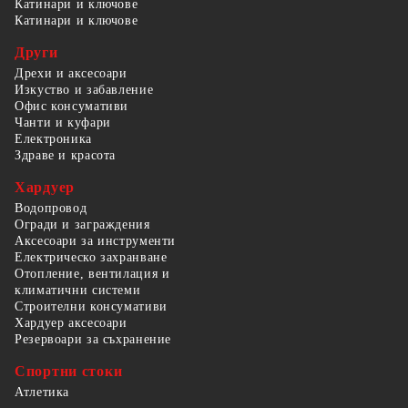
Катинари и ключове
Катинари и ключове
Други
Дрехи и аксесоари
Изкуство и забавление
Офис консумативи
Чанти и куфари
Електроника
Здраве и красота
Хардуер
Водопровод
Огради и заграждения
Аксесоари за инструменти
Електрическо захранване
Отопление, вентилация и
климатични системи
Строителни консумативи
Хардуер аксесоари
Резервоари за съхранение
Спортни стоки
Атлетика