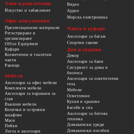
Хоби и развлечение
Видео
Изкуство и забавление
Аудио
Морска електроника
Офис консумативи
Презентационни материали
Чанти и куфари
Регистриране и
Аксесоари за багаж
организиране
Спортни сакове
Office Equipment
Куфари
Дом и градина
Козметични и тоалетни
Декор
чанти
Аксесоари за баня
Раници
Сигурност за дома и
бизнеса
Мебели
Аксесоари за осветителни
Аксесоари за офис мебели
тела
Комплекти мебели
Мебели
Аксесоари за паравани за
Осветление
стая
Кухня и хранене
Външни мебели
Басейн и спа
Колички и островни
Аксесоари за битова
шкафове
техника
Маси
Домакински уреди
Пейки
Домакински пособия
Легла и аксесоари