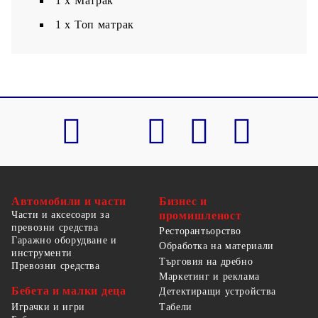
1 x Матрак
1 х Топ матрак
Автомобили и части
Бизнес и
Части и аксесоари за
промишленост
превозни средства
Ресторантьорство
Гаражно оборудване и
Обработка на материали
инструменти
Търговия на дребно
Превозни средства
Маркетинг и реклама
Бебета и малки деца
Детектиращи устройства
Табели
Играчки и игри