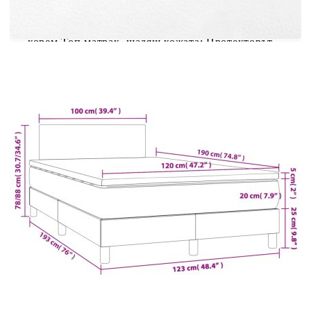
допълнителна стабилност и точното ниво на
твърдост, без да се жертва комфортът. Така че,
той е идеален за спящи по гръб или по
корем.Топ матрак, щадящ кожата: Протекторът
за матрак е с издръжлив, както и щадящ кожата
плат, което го прави мек и удобен. Полезно е да
знаете:Тази рамка за легло е с ламели и включва
ламели.От хигиенни съображения матракът не
може да бъде върнат, ако опаковката е
премахната или отворена.
Легло:
Цвят: Бял
Материал: Изкуствена кожа (75%
поливинилхлорид, 5% памук, 20% полиестер),
шперплат, инженерно дърво, масивна борова
дървесина
Размери: 193 x 123 x 78/88 см (Д x Ш x В)
Матрак за легло:
Цвят: Бял