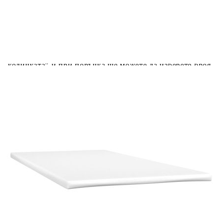
Добавете продукта в количката си с бутона "Добави в
количката" и при поръчка ще можете да изберете броя
вноски на кредита.
Предоставената таблица е с информационна цел.
Добавете продукта в количката си с бутона "Добави в
количката" и при поръчка ще можете да изберете броя
вноски на кредита.
Когато плащате с NewPay, всъщност NewPay плаща
поръчката Ви вместо Вас. Вие я получавате и
разполагате с три начина да я платите към тях:
Отложено до 30 дни от момента на изпращане на
поръчката без оскъпяване. За покупки на стойност до
400 лв. / €204,52
Плащане на 4 вноски. Заплащате 20% от стойността на
поръчката си на момента с карта. Останалата сума се
разделя на 3 равни месечни вноски без оскъпяване. За
покупки на стойност до 1000 лв. / €511.31
Плащане на 6 вноски. Стойността на поръчката се
разпределя в 6 равни месечни вноски с оскъпяване. За
покупки на стойност до 2000 лв. / €1022.61