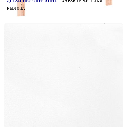
ДЕТАЙЛНО ОПИСАНИЕ
ХАРАКТЕРИСТИКИ
РЕВЮТА
Използвайте това легло с пружинна основа, за
да се насладите на спокоен нощен сън! То ви
предлага максимална релаксация и приятен сън.
Издръжлива изкуствена кожа:
Висококачествената изкуствена кожа е
изключително издръжлив материал. Тя е
устойчива на петна, което я прави лесна за
почистване с влажна кърпа. Гладката
повърхност придава луксозен вид и красота на
истинската кожа.Практична табла: Таблата на
леглото се регулира по височина според вашите
предпочитания. Таблата ви осигурява отлична
опора за гърба, докато седите в леглото, за да
четете или гледате телевизия.Матрак с джобни
пружини: Вградената индивидуална джобна
пружина е известна с много високото си
качество, като същевременно осигурява високо
ниво на издръжливост и адаптивност. Тя може
ефективно да абсорбира шума и ударите,
причинени от хвърляне и завъртане.Средно
твърда опора: Матракът перфектно осигурява