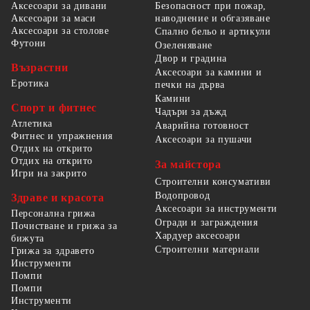
Безопасност при пожар,
Аксесоари за дивани
наводнение и обгазяване
Аксесоари за маси
Аксесоари за столове
Спално бельо и артикули
Футони
Озеленяване
Двор и градина
Възрастни
Аксесоари за камини и
Еротика
печки на дърва
Камини
Спорт и фитнес
Чадъри за дъжд
Атлетика
Аварийна готовност
Фитнес и упражнения
Аксесоари за пушачи
Отдих на открито
Отдих на открито
За майстора
Игри на закрито
Строителни консумативи
Водопровод
Здраве и красота
Аксесоари за инструменти
Персонална грижа
Огради и заграждения
Почистване и грижа за
Хардуер аксесоари
бижута
Строителни материали
Грижа за здравето
Инструменти
Помпи
Помпи
Инструменти