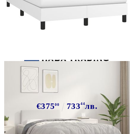
Tweet
Сподели
Боксспринг легло с матрак, бяло,
120x190 см изкуствена кожа
€375
733
44
лв.
00
В наличност: 12 бр.