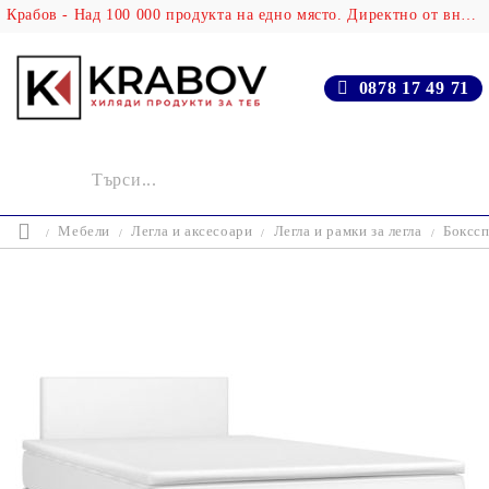
Крабов - Над 100 000 продукта на едно място. Директно от вносителя!
0878 17 49 71
Мебели
Легла и аксесоари
Легла и рамки за легла
Бокссп