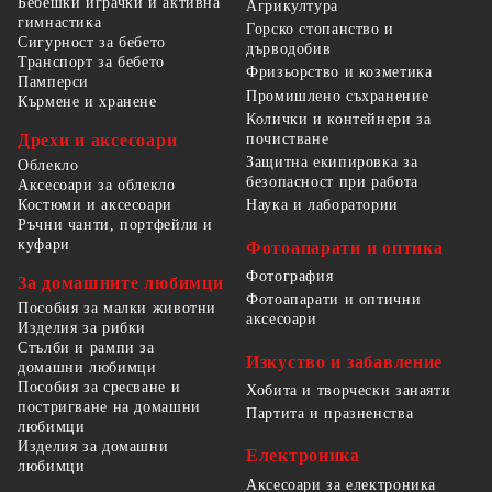
Бебешки играчки и активна
Агрикултура
гимнастика
Горско стопанство и
Сигурност за бебето
дърводобив
Транспорт за бебето
Фризьорство и козметика
Памперси
Промишлено съхранение
Кърмене и хранене
Колички и контейнери за
Дрехи и аксесоари
почистване
Защитна екипировка за
Облекло
безопасност при работа
Аксесоари за облекло
Костюми и аксесоари
Наука и лаборатории
Ръчни чанти, портфейли и
куфари
Фотоапарати и оптика
Фотография
За домашните любимци
Фотоапарати и оптични
Пособия за малки животни
аксесоари
Изделия за рибки
Стълби и рампи за
Изкуство и забавление
домашни любимци
Пособия за сресване и
Хобита и творчески занаяти
постригване на домашни
Партита и празненства
любимци
Изделия за домашни
Електроника
любимци
Аксесоари за електроника