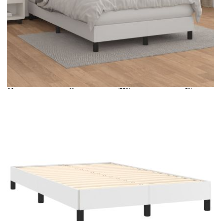
Време за доставка: 5 до 9 дни
Безплатна доставка до адрес при плащане по банков път
Цвят:
Бял
Материал:
Изкуствена кожа (75% поливинилхлорид, 5%
памук, 20% полиестер)
Размери:
120 x 190 x 5 см (Д x Ш x В)
EAN code:
8721102436956
Материал на
Пяна
пълнежа:
Материал за
Покет пружини, пяна
пълнеж:
Материал на топ
Плат (100% полиестер)
матрака:
Купи на изплащане
Credit calculator
Боксспринг легло с матрак, бяло, 120x190 см