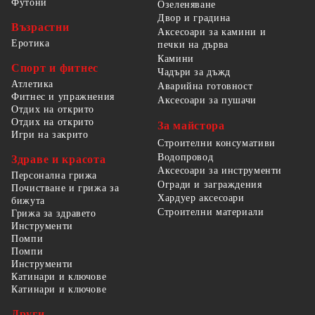
Футони
Озеленяване
Двор и градина
Възрастни
Аксесоари за камини и
Еротика
печки на дърва
Камини
Спорт и фитнес
Чадъри за дъжд
Атлетика
Аварийна готовност
Фитнес и упражнения
Аксесоари за пушачи
Отдих на открито
Отдих на открито
За майстора
Игри на закрито
Строителни консумативи
Водопровод
Здраве и красота
Аксесоари за инструменти
Персонална грижа
Огради и заграждения
Почистване и грижа за
Хардуер аксесоари
бижута
Строителни материали
Грижа за здравето
Инструменти
Помпи
Помпи
Инструменти
Катинари и ключове
Катинари и ключове
Други