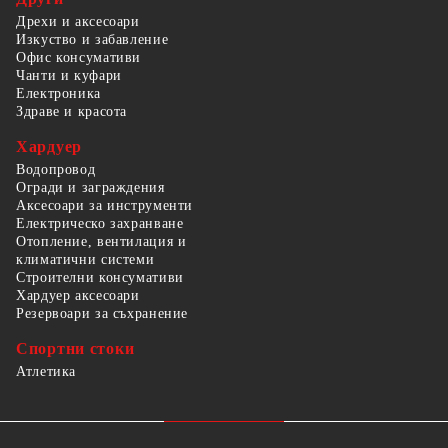
Дрехи и аксесоари
Изкуство и забавление
Офис консумативи
Чанти и куфари
Електроника
Здраве и красота
Хардуер
Водопровод
Огради и заграждения
Аксесоари за инструменти
Електрическо захранване
Отопление, вентилация и
климатични системи
Строителни консумативи
Хардуер аксесоари
Резервоари за съхранение
Спортни стоки
Атлетика