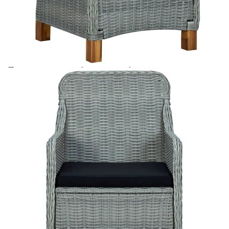
Предоставената таблица е с информационна цел.
Добавете продукта в количката си с бутона "Добави в
количката" и при поръчка ще можете да изберете броя
вноски на кредита.
Предоставената таблица е с информационна цел.
Добавете продукта в количката си с бутона "Добави в
количката" и при поръчка ще можете да изберете броя
вноски на кредита.
Предоставената таблица е с информационна цел.
Добавете продукта в количката си с бутона "Добави в
количката" и при поръчка ще можете да изберете броя
вноски на кредита.
Когато плащате с NewPay, всъщност NewPay плаща
поръчката Ви вместо Вас. Вие я получавате и
разполагате с три начина да я платите към тях:
Отложено до 30 дни от момента на изпращане на
поръчката без оскъпяване. За покупки на стойност до
400 лв. / €204,52
Плащане на 4 вноски. Заплащате 20% от стойността на