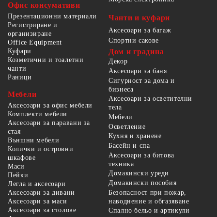
Офис консумативи
Презентационни материали
Чанти и куфари
Регистриране и
Аксесоари за багаж
организиране
Спортни сакове
Office Equipment
Куфари
Дом и градина
Козметични и тоалетни
Декор
чанти
Аксесоари за баня
Раници
Сигурност за дома и
бизнеса
Мебели
Аксесоари за осветителни
Аксесоари за офис мебели
тела
Комплекти мебели
Мебели
Аксесоари за паравани за
Осветление
стая
Кухня и хранене
Външни мебели
Басейн и спа
Колички и островни
Аксесоари за битова
шкафове
техника
Маси
Домакински уреди
Пейки
Домакински пособия
Легла и аксесоари
Безопасност при пожар,
Аксесоари за дивани
наводнение и обгазяване
Аксесоари за маси
Аксесоари за столове
Спално бельо и артикули