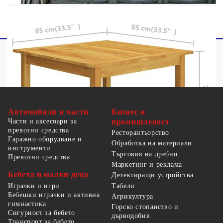
Автомобили и части
Бизнес и
Части и аксесоари за
промишленост
превозни средства
Ресторантьорство
Гаражно оборудване и
Обработка на материали
инструменти
Търговия на дребно
Превозни средства
Маркетинг и реклама
Бебета и малки деца
Детектиращи устройства
Табели
Играчки и игри
Бебешки играчки и активна
Агрикултура
гимнастика
Горско стопанство и
Сигурност за бебето
дърводобив
Транспорт за бебето