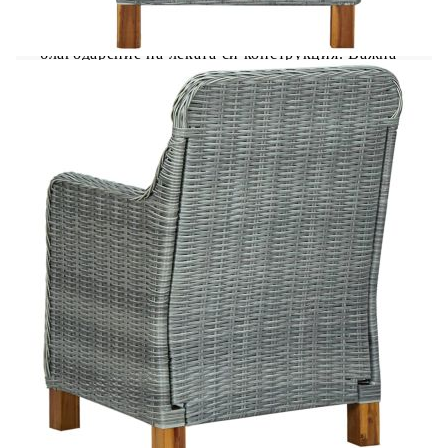
допринасят за нейната здравина и устойчивост.
Тези градински столове се преместват лесно
благодарение на леката си конструкция. Важна
забележка: Препоръчваме покриването на
трапезния комплект по време на дъжд, сняг и
скреж с цел максимално продължителна
употреба.
Маса:
Материал: Акациево дърво масив с
маслено покритие
Размери: 85 х 85 х 74 см (Д x Ш x В)
Стол:
Цвят: Светлосив
Цвят на възглавницата: Черен
Материал: Кръгъл PE ратан, акациево
дърво масив, прахово боядисана стомана
Материал на възглавницата: Калъфка от
100% полиестер с пълнеж от дунапрен