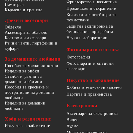
Фризьорство и козметика
Памперси
Промишлено съхранение
Кърмене и хранене
Колички и контейнери за
Дрехи и аксесоари
почистване
Защитна екипировка за
Облекло
безопасност при работа
Аксесоари за облекло
Костюми и аксесоари
Наука и лаборатории
Ръчни чанти, портфейли и
куфари
Фотоапарати и оптика
Фотография
За домашните любимци
Фотоапарати и оптични
Пособия за малки животни
аксесоари
Изделия за рибки
Стълби и рампи за
Изкуство и забавление
домашни любимци
Пособия за сресване и
Хобита и творчески занаяти
постригване на домашни
Партита и празненства
любимци
Изделия за домашни
Електроника
любимци
Аксесоари за електроника
Хоби и развлечение
Видео
Изкуство и забавление
Аудио
Морска електроника