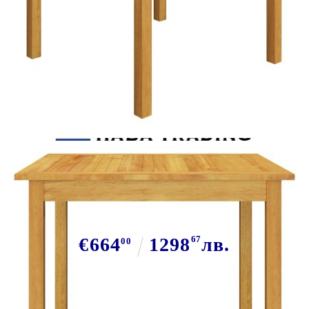
Tweet
Сподели
Градински трапезен комплект, 5
части, светлосив
€664
1298
67
лв.
00
В наличност: 2 бр.