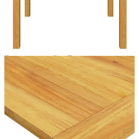
Време за доставка: 5 до 9 дни
Безплатна доставка до адрес при плащане по банков път
Цвят:
Светлосив
Материал:
Кръгъл PE ратан, акациево дърво масив,
прахово боядисана стомана
Размери:
85 х 85 х 74 см (Д x Ш x В)
EAN code:
8720286338056
Общи размери:
62 x 65 x 92 см (Ш х Д х В)
Височина на седалката
41 см
от земята:
Дълбочина на
49 см
седалката:
Ширина на седалката:
54 см
Височина на
64 см
подлакътника от
земята:
Цвят на възглавницата:
Черен
Дебелина на
6 см
възглавницата за