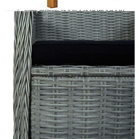
Общи размери: 62 x 65 x 92 см (Ш х Д х В)
Ширина на седалката: 54 см
Дълбочина на седалката: 49 см
Височина на седалката от земята: 41 см
Височина на подлакътника от земята: 64 см
Дебелина на възглавницата за сядане: 6 см
Необходим е монтаж
Доставката съдържа:
1 х Маса
4 x Столa
4 x Възглавници за седалките
Максимално 110 кг на седалка. Съобразете се с
риска от открит огън и други източници на
силна топлина в близост до продукта.