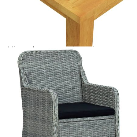
сядане:
Материал на
Калъфка от 100% полиестер с пълнеж от
възглавницата:
дунапрен
Купи на изплащане
Credit calculator
Градински трапезен комплект, 5 части, светлосив
Please select credit institution
Цена на продукта:
€664.00
Extraction of information from credit institutions
Предоставената таблица е с информационна цел.
Добавете продукта в количката си с бутона "Добави в
количката" и при поръчка ще можете да изберете броя
вноски на кредита.
Acest tabel are caracter informativ. Adăugați produsul în
coșul de cumpărături unde veți putea selecta detaliile
cererii de creditare.
Предоставената таблица е с информационна цел.
Добавете продукта в количката си с бутона "Добави в
количката" и при поръчка ще можете да изберете броя
вноски на кредита.