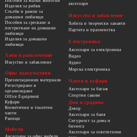
Пособия за малки животни
аксесоари
Изделия за рибки
Стълби и рампи за
Изкуство и забавление
домашни любимци
Пособия за сресване и
Хобита и творчески занаяти
постригване на домашни
Партита и празненства
любимци
Изделия за домашни
Електроника
любимци
Аксесоари за електроника
Хоби и развлечение
Видео
Изкуство и забавление
Аудио
Морска електроника
Офис консумативи
Презентационни материали
Чанти и куфари
Регистриране и
Аксесоари за багаж
организиране
Спортни сакове
Office Equipment
Куфари
Дом и градина
Козметични и тоалетни
Декор
чанти
Аксесоари за баня
Раници
Сигурност за дома и
бизнеса
Мебели
Аксесоари за осветителни
Аксесоари за офис мебели