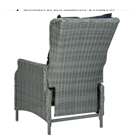
Материал на възглавницата: Калъфка от
100% полиестер с пълнеж от дунапрен
Размери на креслото (ненаклонено): 57 x
88 x 100 см (Ш x Д x В)
Размери на креслото (наклонено): 57 x 121
x 80 см (Ш х Д х В)
Ширина на седалката: 50 см
Дълбочина на седалката: 59 см
Височина на седалката от земята: 39 см
Височина на подлакътника от земята: 60 ​​см
Дебелина на възглавницата за сядане: 6 см
Дебелина възглавницата за облягане: 10 см
С функция за накланяне
Необходим е монтаж