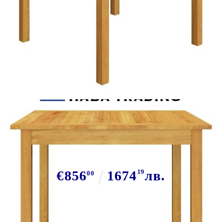
Tweet
Сподели
Градински трапезен комплект, 5
части, светлосив
€856
1674
19
лв.
00
В наличност: 48 бр.