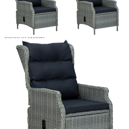
Добавете продукта в количката си с бутона "Добави в
количката" и при поръчка ще можете да изберете броя
вноски на кредита.
Предоставената таблица е с информационна цел.
Добавете продукта в количката си с бутона "Добави в
количката" и при поръчка ще можете да изберете броя
вноски на кредита.
Предоставената таблица е с информационна цел.
Добавете продукта в количката си с бутона "Добави в
количката" и при поръчка ще можете да изберете броя
вноски на кредита.
Предоставената таблица е с информационна цел.
Добавете продукта в количката си с бутона "Добави в
количката" и при поръчка ще можете да изберете броя
вноски на кредита.
Когато плащате с NewPay, всъщност NewPay плаща
поръчката Ви вместо Вас. Вие я получавате и
разполагате с три начина да я платите към тях:
Отложено до 30 дни от момента на изпращане на
поръчката без оскъпяване. За покупки на стойност до