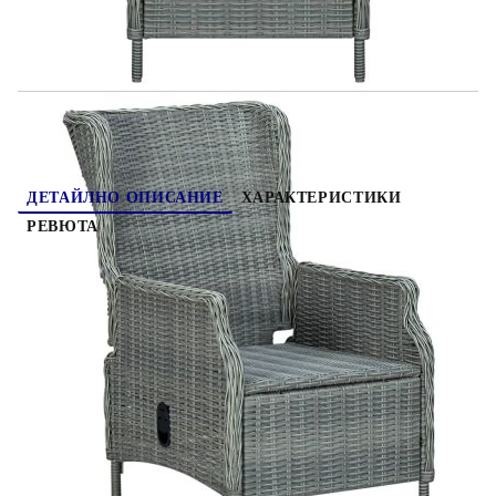
по време на дъжд, сняг и скреж с цел максимално
3067748
83.300
кг
продължителна употреба. Максимално 110 кг на седалка.
Съобразете се с риска от открит огън и други източници на
Оцени продукта
силна топлина в близост до продукта.
ДЕТАЙЛНО ОПИСАНИЕ
ХАРАКТЕРИСТИКИ
РЕВЮТА
Създайте завладяваща и сплотена естетика във
вашето открито пространство с този трапезен
комплект за градина! Трапезната маса е
изработена от масивно акациево дърво с
маслено покритие, което я прави стабилна,
издръжлива и лесна за поддръжка. Градинският
стол, разполагащ с прахово боядисана
стоманена рамка, покрита с кръгъл РЕ ратан, е
здрав и лесен за почистване. Плътно
подплатените възглавници доставят
допълнителен комфорт по времето на почивката