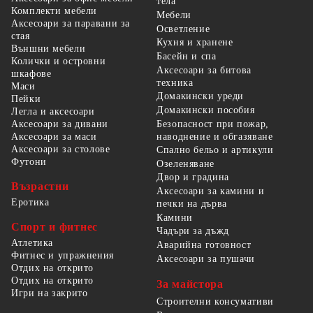
тела
Комплекти мебели
Мебели
Аксесоари за паравани за
Осветление
стая
Кухня и хранене
Външни мебели
Басейн и спа
Колички и островни
Аксесоари за битова
шкафове
техника
Маси
Домакински уреди
Пейки
Домакински пособия
Легла и аксесоари
Безопасност при пожар,
Аксесоари за дивани
наводнение и обгазяване
Аксесоари за маси
Аксесоари за столове
Спално бельо и артикули
Футони
Озеленяване
Двор и градина
Възрастни
Аксесоари за камини и
Еротика
печки на дърва
Камини
Спорт и фитнес
Чадъри за дъжд
Атлетика
Аварийна готовност
Фитнес и упражнения
Аксесоари за пушачи
Отдих на открито
Отдих на открито
За майстора
Игри на закрито
Строителни консумативи