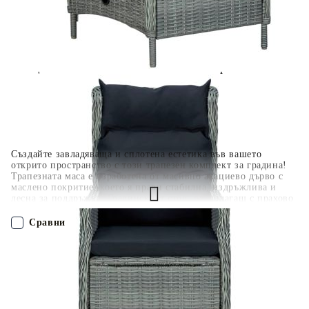
400 лв. / €204,52
Плащане на 4 вноски. Заплащате 20% от стойността на
поръчката си на момента с карта. Останалата сума се
разделя на 3 равни месечни вноски без оскъпяване. За
покупки на стойност до 1000 лв. / €511.31
Плащане на 6 вноски. Стойността на поръчката се
разпределя в 6 равни месечни вноски с оскъпяване. За
покупки на стойност до 2000 лв. / €1022.61
Създайте завладяваща и сплотена естетика във вашето
открито пространство с този трапезен комплект за градина!
Трапезната маса е изработена от масивно акациево дърво с
маслено покритие, което я прави стабилна, издръжлива и
лесна за поддръжка. Градинският стол, разполагащ с прахово
боядисана стоманена рамка, покрита с кръгъл РЕ ратан, е
здрав и лесен за почистване. Плътно подплатените
Сравни
възглавници доставят допълнителен комфорт по времето на
почивката ви. Калъфките на възглавниците, снабдени с цип,
могат да се свалят и перат. Благодарение на газовия
ПОРЪЧАЙ БЕЗ РЕГИСТРАЦИЯ
повдигащ механизъм облегалката също се регулира според
позицията ви. С натискане на страничния бутон можете да я
свалите, за да се излегнете удобно. Освен това градинският
Наш представител ще се свърже с Вас в рамките на работния ден!
стол е лесен за местене поради леката си конструкция. Важна
забележка: Препоръчваме покриването на трапезния комплект