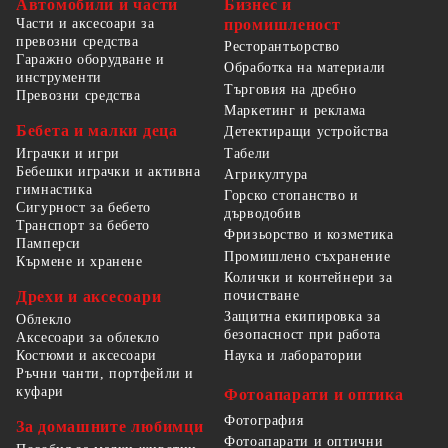
Автомобили и части
Бизнес и
Части и аксесоари за
промишленост
превозни средства
Ресторантьорство
Гаражно оборудване и
Обработка на материали
инструменти
Търговия на дребно
Превозни средства
Маркетинг и реклама
Бебета и малки деца
Детектиращи устройства
Табели
Играчки и игри
Бебешки играчки и активна
Агрикултура
гимнастика
Горско стопанство и
Сигурност за бебето
дърводобив
Транспорт за бебето
Фризьорство и козметика
Памперси
Промишлено съхранение
Кърмене и хранене
Колички и контейнери за
Дрехи и аксесоари
почистване
Защитна екипировка за
Облекло
безопасност при работа
Аксесоари за облекло
Костюми и аксесоари
Наука и лаборатории
Ръчни чанти, портфейли и
куфари
Фотоапарати и оптика
Фотография
За домашните любимци
Фотоапарати и оптични