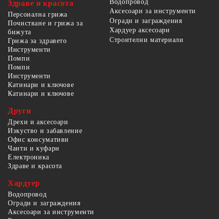
Водопровод
Здраве и красота
Аксесоари за инструменти
Персонална грижа
Огради и заграждения
Почистване и грижа за
Хардуер аксесоари
бижута
Строителни материали
Грижа за здравето
Инструменти
Помпи
Помпи
Инструменти
Катинари и ключове
Катинари и ключове
Други
Дрехи и аксесоари
Изкуство и забавление
Офис консумативи
Чанти и куфари
Електроника
Здраве и красота
Хардуер
Водопровод
Огради и заграждения
Аксесоари за инструменти