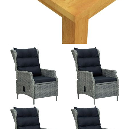
Дебелина възглавницата за
10 см
облягане:
Размери на креслото
57 x 88 x 100 см (Ш x Д x В)
(ненаклонено):
Размери на креслото
57 x 121 x 80 см (Ш х Д х В)
(наклонено):
Купи на изплащане
Credit calculator
Градински трапезен комплект, 5 части, светлосив
Please select credit institution
Цена на продукта:
€856.00
Extraction of information from credit institutions
Предоставената таблица е с информационна цел.
Добавете продукта в количката си с бутона "Добави в
количката" и при поръчка ще можете да изберете броя
вноски на кредита.
Acest tabel are caracter informativ. Adăugați produsul în
coșul de cumpărături unde veți putea selecta detaliile
cererii de creditare.
Предоставената таблица е с информационна цел.