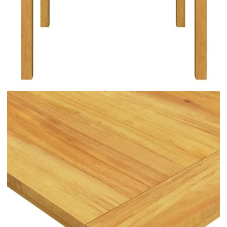
Време за доставка: 5 до 9 дни
Безплатна доставка до адрес при плащане по банков път
Цвят:
Светлосив
Материал:
Кръгъл PE ратан, прахово боядисана
стомана
Размери:
85 х 85 х 74 см (Д x Ш x В)
EAN code:
8720286337943
Височина на седалката от
39 см
земята:
Дълбочина на седалката:
59 см
Ширина на седалката:
50 см
Височина на подлакътника
60 ​​см
от земята:
Цвят на възглавницата:
Черен
Дебелина на възглавницата
6 см
за сядане:
Материал на възглавницата:
Калъфка от 100% полиестер с пълнеж
от дунапрен