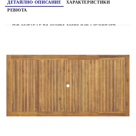
ДЕТАЙЛНО ОПИСАНИЕ
ХАРАКТЕРИСТИКИ
РЕВЮТА
Насладете се на хубава храна или следобеден
чай във вашето открито пространство с този
дървен градински трапезен комплект! Масивна
акациева дървесина: Масивното акациево дърво
е красив естествен материал. Акациевото дърво
е тропическа твърда дървесина, която е плътна,
здрава и издръжлива.Практичен плот: Здравият
плот на трапезната маса предлага място за
поставяне на закуски, кошници с плодове,
декоративни предмети и други нужди.Удобни
места за сядане: Столът за хранене е проектиран
с облегалка и подлакътници, за да ви предложи
удобно изживяване при сядане. Добре е да се
знае:За да сте сигурни, че вашите външни
мебели ще останат красиви, ви препоръчваме да
ги защитите с водоустойчиво покривало.
Маса:
Материал: Акациево дърво масив с
маслено покритие