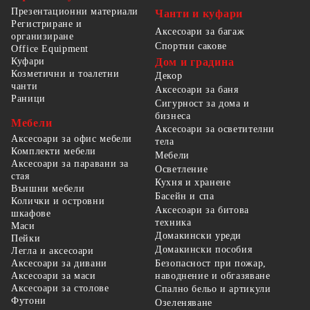
Презентационни материали
Чанти и куфари
Регистриране и
Аксесоари за багаж
организиране
Спортни сакове
Office Equipment
Куфари
Дом и градина
Козметични и тоалетни
Декор
чанти
Аксесоари за баня
Раници
Сигурност за дома и
бизнеса
Мебели
Аксесоари за осветителни
Аксесоари за офис мебели
тела
Комплекти мебели
Мебели
Аксесоари за паравани за
Осветление
стая
Кухня и хранене
Външни мебели
Басейн и спа
Колички и островни
Аксесоари за битова
шкафове
техника
Маси
Домакински уреди
Пейки
Домакински пособия
Легла и аксесоари
Безопасност при пожар,
Аксесоари за дивани
наводнение и обгазяване
Аксесоари за маси
Аксесоари за столове
Спално бельо и артикули
Футони
Озеленяване