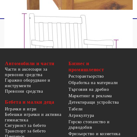
Автомобили и части
Бизнес и
Части и аксесоари за
промишленост
превозни средства
Ресторантьорство
Гаражно оборудване и
Обработка на материали
инструменти
Търговия на дребно
Превозни средства
Маркетинг и реклама
Бебета и малки деца
Детектиращи устройства
Табели
Играчки и игри
Бебешки играчки и активна
Агрикултура
гимнастика
Горско стопанство и
Сигурност за бебето
дърводобив
Транспорт за бебето
Фризьорство и козметика
Памперси