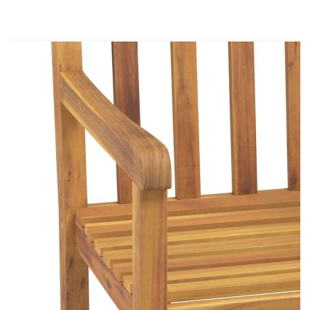
Размери: 200 x 100 x 74 см (Д x Ш x В)
Стол:
Материал: Акациево дърво масив с
маслено покритие
Размери: 56 x 55,5 x 90 cм (Ш x Д x В)
Ширина на седалката: 50 см
Дълбочина на седалката: 42,5 см
Височина на седалката от земята: 45 см
Височина на подлакътника от земята: 66 см
Необходим монтаж: Да
Доставката съдържа:
1 х Маса
6 x Стола