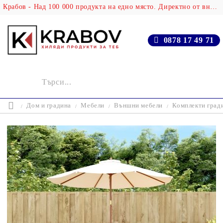
Крабов - Над 100 000 продукта на едно място. Директно от вносителя!
0878 17 49 71
Дом и градина
Мебели
Външни мебели
Комплекти град