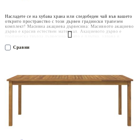
Насладете се на хубава храна или следобеден чай във вашето
открито пространство с този дървен градински трапезен
комплект! Масивна акациева дървесина: Масивното акациево
дърво е красив естествен материал. Акациевото дърво е
тропическа твърда дървесина, която е плътна, здрава и
издръжлива.Практичен плот: Здравият плот на трапезната
маса предлага място за поставяне на закуски, кошници с
Сравни
плодове, декоративни предмети и други нужди.Удобни места
за сядане: Столът за хранене е проектиран с облегалка и
подлакътници, за да ви предложи удобно изживяване при
ПОРЪЧАЙ БЕЗ РЕГИСТРАЦИЯ
сядане. Добре е да се знае:За да сте сигурни, че вашите
външни мебели ще останат красиви, ви препоръчваме да ги
защитите с водоустойчиво покривало.
Наш представител ще се свърже с Вас в рамките на работния ден!
3206279
73.000
кг
Оцени продукта