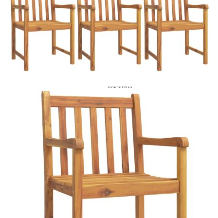
Време за доставка: 5 до 9 дни
Безплатна доставка до адрес при плащане по банков път
Материал:
Акациево дърво масив с маслено
покритие
Размери:
56 x 55,5 x 90 cм (Ш x Д x В)
EAN code:
8721012187672
Височина на седалката от
45 см
земята:
Дълбочина на седалката:
42,5 см
Ширина на седалката:
50 см
Височина на подлакътника от
66 см
земята:
Необходим монтаж:
Да
Купи на изплащане
Credit calculator
Градински трапезен комплект, 7 части, акациево дърво