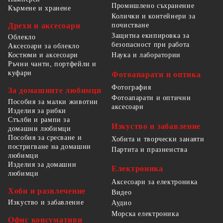
Промишлено съхранение
Кърмене и хранене
Колички и контейнери за
Дрехи и аксесоари
почистване
Защитна екипировка за
Облекло
безопасност при работа
Аксесоари за облекло
Костюми и аксесоари
Наука и лаборатории
Ръчни чанти, портфейли и
куфари
Фотоапарати и оптика
Фотография
За домашните любимци
Фотоапарати и оптични
Пособия за малки животни
аксесоари
Изделия за рибки
Стълби и рампи за
Изкуство и забавление
домашни любимци
Пособия за сресване и
Хобита и творчески занаяти
постригване на домашни
Партита и празненства
любимци
Изделия за домашни
Електроника
любимци
Аксесоари за електроника
Хоби и развлечение
Видео
Изкуство и забавление
Аудио
Морска електроника
Офис консумативи