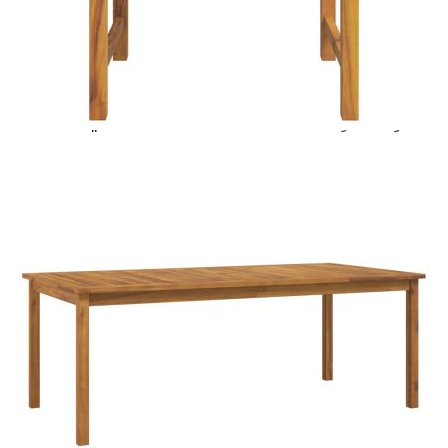
Предоставената таблица е с информационна цел.
Добавете продукта в количката си с бутона "Добави в
количката" и при поръчка ще можете да изберете броя
вноски на кредита.
Предоставената таблица е с информационна цел.
Добавете продукта в количката си с бутона "Добави в
количката" и при поръчка ще можете да изберете броя
вноски на кредита.
Когато плащате с NewPay, всъщност NewPay плаща
поръчката Ви вместо Вас. Вие я получавате и
разполагате с три начина да я платите към тях:
Отложено до 30 дни от момента на изпращане на
поръчката без оскъпяване. За покупки на стойност до
400 лв. / €204,52
Плащане на 4 вноски. Заплащате 20% от стойността на
поръчката си на момента с карта. Останалата сума се
разделя на 3 равни месечни вноски без оскъпяване. За
покупки на стойност до 1000 лв. / €511.31
Плащане на 6 вноски. Стойността на поръчката се
разпределя в 6 равни месечни вноски с оскъпяване. За
покупки на стойност до 2000 лв. / €1022.61