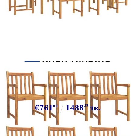
Tweet
Сподели
Градински трапезен комплект, 7
части, акациево дърво масив
€761
1488
39
лв.
00
В наличност: 23 бр.