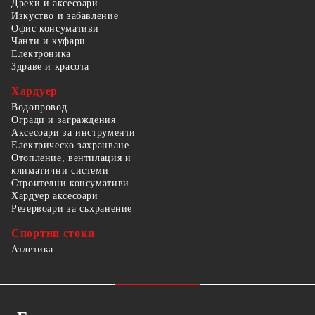
Дрехи и аксесоари
Изкуство и забавление
Офис консумативи
Чанти и куфари
Електроника
Здраве и красота
Хардуер
Водопровод
Огради и заграждения
Аксесоари за инструменти
Електрическо захранване
Отопление, вентилация и
климатични системи
Строителни консумативи
Хардуер аксесоари
Резервоари за съхранение
Спортни стоки
Атлетика