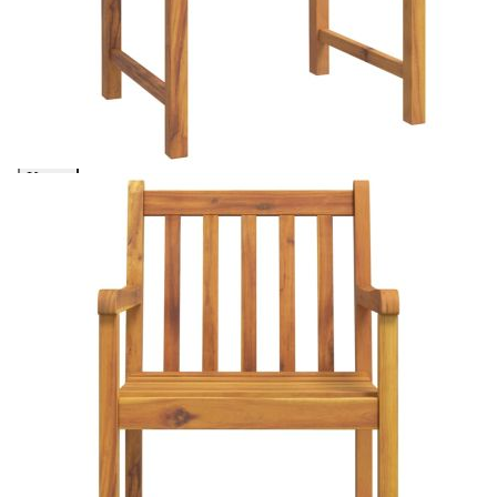
масив
Please select credit institution
Цена на продукта:
€761.00
Extraction of information from credit institutions
Предоставената таблица е с информационна цел.
Добавете продукта в количката си с бутона "Добави в
количката" и при поръчка ще можете да изберете броя
вноски на кредита.
Acest tabel are caracter informativ. Adăugați produsul în
coșul de cumpărături unde veți putea selecta detaliile
cererii de creditare.
Предоставената таблица е с информационна цел.
Добавете продукта в количката си с бутона "Добави в
количката" и при поръчка ще можете да изберете броя
вноски на кредита.
Предоставената таблица е с информационна цел.
Добавете продукта в количката си с бутона "Добави в
количката" и при поръчка ще можете да изберете броя
вноски на кредита.