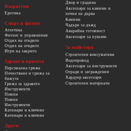
Двор и градина
Възрастни
Аксесоари за камини и
Еротика
печки на дърва
Камини
Спорт и фитнес
Чадъри за дъжд
Атлетика
Аварийна готовност
Фитнес и упражнения
Аксесоари за пушачи
Отдих на открито
Отдих на открито
За майстора
Игри на закрито
Строителни консумативи
Водопровод
Здраве и красота
Аксесоари за инструменти
Персонална грижа
Огради и заграждения
Почистване и грижа за
Хардуер аксесоари
бижута
Строителни материали
Грижа за здравето
Инструменти
Помпи
Помпи
Инструменти
Катинари и ключове
Катинари и ключове
Други