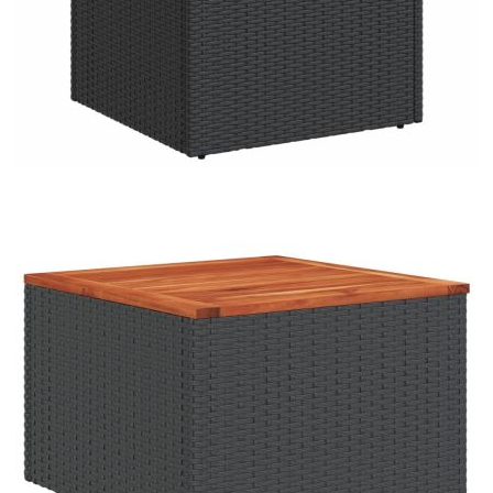
Размери на
55 x 55 x 3 см (Ш x Д x Деб)
възглавницата на
седалката:
Материал на покритието:
Плат (100% полиестер)
Материал за пълнеж на
Дунапрен
възглавницата за сядане:
Материал за пълнеж на
Памучни влакна
облегалката:
Купи на изплащане
Credit calculator
Градински комплект диван с възглавници 8 части
черен полиратан
Please select credit institution
Цена на продукта:
€480.00
Extraction of information from credit institutions
Предоставената таблица е с информационна цел.
Добавете продукта в количката си с бутона "Добави в
количката" и при поръчка ще можете да изберете броя
вноски на кредита.
Acest tabel are caracter informativ. Adăugați produsul în
coșul de cumpărături unde veți putea selecta detaliile
cererii de creditare.