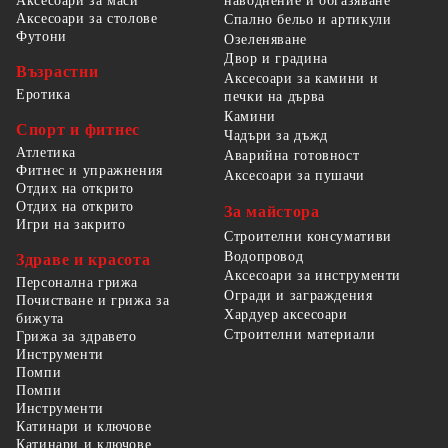
наводнение и обгазяване
Аксесоари за маси
Аксесоари за столове
Спално бельо и артикули
Футони
Озеленяване
Двор и градина
Възрастни
Аксесоари за камини и
Еротика
печки на дърва
Камини
Спорт и фитнес
Чадъри за дъжд
Атлетика
Аварийна готовност
Фитнес и упражнения
Аксесоари за пушачи
Отдих на открито
Отдих на открито
За майстора
Игри на закрито
Строителни консумативи
Водопровод
Здраве и красота
Аксесоари за инструменти
Персонална грижа
Огради и заграждения
Почистване и грижа за
Хардуер аксесоари
бижута
Строителни материали
Грижа за здравето
Инструменти
Помпи
Помпи
Инструменти
Катинари и ключове
Катинари и ключове