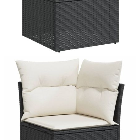
Време за доставка: 5 до 9 дни
Безплатна доставка до адрес при плащане по банков път
Цвят:
Кремавобял
Материал:
PE ратан, стомана с прахово покритие,
акациева дървесина масив с лаково
покритие
Размери:
55 x 55 x 37 см (Д x Ш x В)
EAN code:
8721102348730
Височина на седалката от
37 см
земята:
Размери на седалката:
55 x 55 cм (Ш x Д)
Размери на
55 x 45 x 13 см (Д х Ш x Деб)
възглавницата за
облягане:
Максимален капацитет
110 кг
на натоварване (на
място):