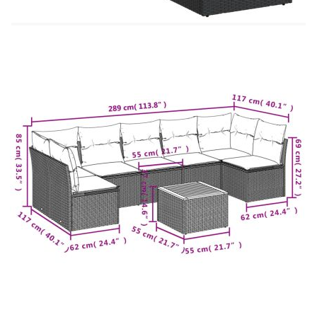
препоръчваме да ги защитите с водоустойчиво
покривало.
Максимален капацитет на натоварване (на
място): 110 кг
UV устойчив
Необходим е монтаж
Ъглова седалка:
Цвят: Черен
Материал: PE ратан, прахово боядисана
стомана
Размери: 62 x 62 x 69 см (Ш x Д x В)
Размери на седалката: 55 x 55 cм (Ш x Д)
Височина на седалката от земята: 37 см
Централна седалка:
Цвят: Черен