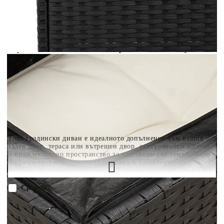
разполагате с три начина да я платите към тях:
Отложено до 30 дни от момента на изпращане на
поръчката без оскъпяване. За покупки на стойност до
400 лв. / €204,52
Плащане на 4 вноски. Заплащате 20% от стойността на
поръчката си на момента с карта. Останалата сума се
разделя на 3 равни месечни вноски без оскъпяване. За
покупки на стойност до 1000 лв. / €511.31
Плащане на 6 вноски. Стойността на поръчката се
разпределя в 6 равни месечни вноски с оскъпяване. За
покупки на стойност до 2000 лв. / €1022.61
Този градински диван е идеалното допълнение към вашия
заден двор, тераса или вътрешен двор, осигурявайки удобно
и привлекателно пространство за разговори със семейството
и приятелите или просто за почивка и забавление на
открито. Издръжлив материал: PE ратан, известен също като
полиратан, е здрав синтетичен материал с малко необходима
поддръжка, който прилича на естествен ратан. Той е лек,
Сравни
лесен за почистване и често се използва за външни мебели
поради своята издръжливост и устойчивост на атмосферни
влияния.Функция за съхранение с устойчива на вода чанта:
ПОРЪЧАЙ БЕЗ РЕГИСТРАЦИЯ
Всяка градинска седалка разполага с място за съхранение под