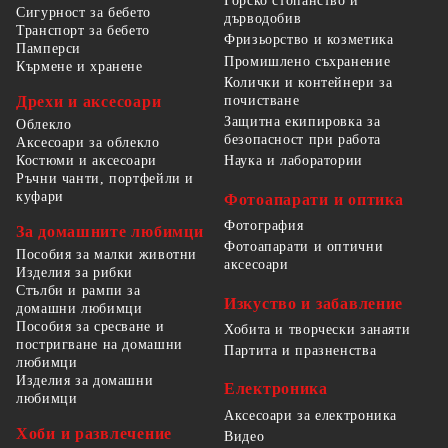
Горско стопанство и
Сигурност за бебето
дърводобив
Транспорт за бебето
Фризьорство и козметика
Памперси
Промишлено съхранение
Кърмене и хранене
Колички и контейнери за
Дрехи и аксесоари
почистване
Защитна екипировка за
Облекло
безопасност при работа
Аксесоари за облекло
Костюми и аксесоари
Наука и лаборатории
Ръчни чанти, портфейли и
куфари
Фотоапарати и оптика
Фотография
За домашните любимци
Фотоапарати и оптични
Пособия за малки животни
аксесоари
Изделия за рибки
Стълби и рампи за
Изкуство и забавление
домашни любимци
Пособия за сресване и
Хобита и творчески занаяти
постригване на домашни
Партита и празненства
любимци
Изделия за домашни
Електроника
любимци
Аксесоари за електроника
Хоби и развлечение
Видео