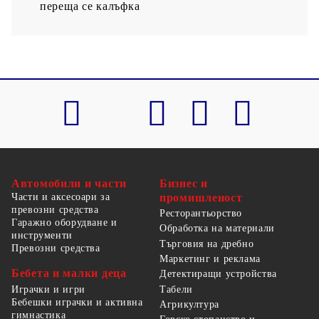
переща се калъфка
Автомобили и части
Бизнес и
Части и аксесоари за
промишленост
превозни средства
Ресторантьорство
Гаражно оборудване и
Обработка на материали
инструменти
Търговия на дребно
Превозни средства
Маркетинг и реклама
Бебета и малки деца
Детектиращи устройства
Табели
Играчки и игри
Бебешки играчки и активна
Агрикултура
гимнастика