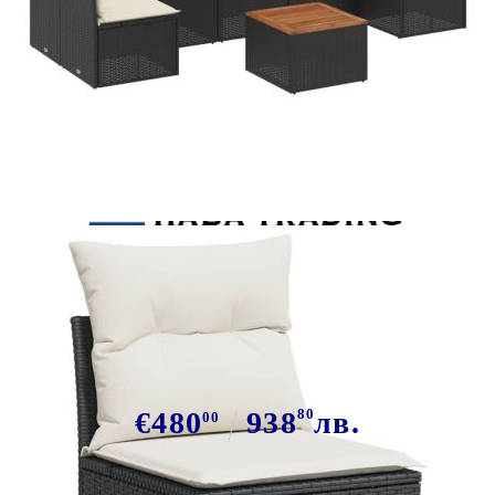
Tweet
Сподели
Градински комплект диван с
възглавници 8 части черен
полиратан
€480
938
80
лв.
00
В наличност: 186 бр.