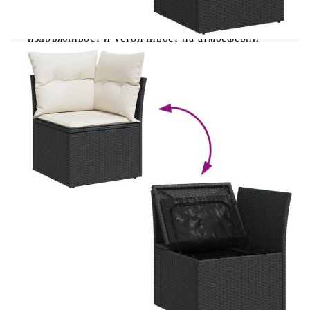
поддръжка, който прилича на естествен ратан.
Той е лек, лесен за почистване и често се
използва за външни мебели поради своята
издръжливост и устойчивост на атмосферни
влияния.Функция за съхранение с устойчива на
вода чанта: Всяка градинска седалка разполага с
място за съхранение под седалката, допълнено с
устойчива на вода чанта за съхранение на
възглавници, играчки и други предмети.
Вътрешните чанти имат горен капак и могат да
бъдат здраво закрепени към седалките със
закопчалки за допълнителна
стабилност.Стабилен и лесен за почистване
плот: Тази градинска маса има плот от акациево
дърво, който е здрав, издръжлив и лесен за
почистване с влажна кърпа.Калъф, който може
да се сваля и може да се пере: Тези възглавници
за седалки имат подвижни калъфи за лесно
пране и поддръжка.Модулен дизайн: Този
комплект външни мебели има модулен дизайн,
което го прави напълно гъвкав и лесен за
преместване, така че можете да създадете
персонализирана подредба на външни мебели.
Добре е да се знае:За да сте сигурни, че вашите
външни мебели ще останат красиви, ви