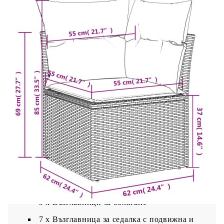
Материал за пълнеж на възглавницата за
сядане: Дунапрен
Материал за пълнеж на облегалката:
Памучни влакна
Размери на възглавницата на седалката: 55
x 55 x 3 см (Ш x Д x Деб)
Размери на възглавницата за облягане: 55 x
45 x 13 см (Д х Ш x Деб)
Доставката съдържа:
2 x Ъглови седалки с функция за
съхранение с устойчива на вода чанта
5 x Централни седалки, включително
функция за съхранение с устойчива на вода
чанта
1 х Градинска маса
9 x Възглавници за облягане
7 x Възглавница за седалка с подвижна и