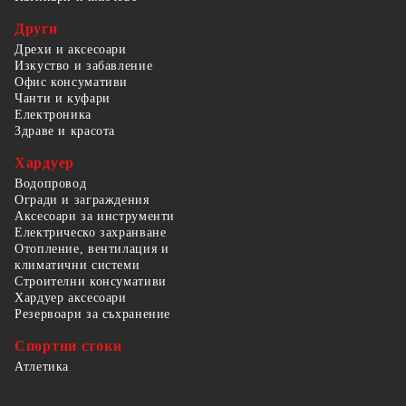
Други
Дрехи и аксесоари
Изкуство и забавление
Офис консумативи
Чанти и куфари
Електроника
Здраве и красота
Хардуер
Водопровод
Огради и заграждения
Аксесоари за инструменти
Електрическо захранване
Отопление, вентилация и
климатични системи
Строителни консумативи
Хардуер аксесоари
Резервоари за съхранение
Спортни стоки
Атлетика