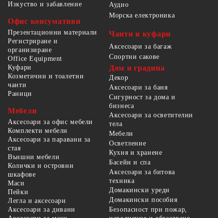
Изкуство и забавление
Аудио
Морска електроника
Офис консумативи
Презентационни материали
Чанти и куфари
Регистриране и
Аксесоари за багаж
организиране
Спортни сакове
Office Equipment
Куфари
Дом и градина
Козметични и тоалетни
Декор
чанти
Аксесоари за баня
Раници
Сигурност за дома и
бизнеса
Мебели
Аксесоари за осветителни
Аксесоари за офис мебели
тела
Комплекти мебели
Мебели
Аксесоари за паравани за
Осветление
стая
Кухня и хранене
Външни мебели
Басейн и спа
Колички и островни
Аксесоари за битова
шкафове
техника
Маси
Домакински уреди
Пейки
Домакински пособия
Легла и аксесоари
Безопасност при пожар,
Аксесоари за дивани