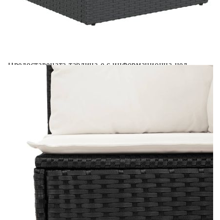
Предоставената таблица е с информационна цел.
Добавете продукта в количката си с бутона "Добави в
количката" и при поръчка ще можете да изберете броя
вноски на кредита.
Предоставената таблица е с информационна цел.
Добавете продукта в количката си с бутона "Добави в
количката" и при поръчка ще можете да изберете броя
вноски на кредита.
Предоставената таблица е с информационна цел.
Добавете продукта в количката си с бутона "Добави в
количката" и при поръчка ще можете да изберете броя
вноски на кредита.
Предоставената таблица е с информационна цел.
Добавете продукта в количката си с бутона "Добави в
количката" и при поръчка ще можете да изберете броя
вноски на кредита.
Когато плащате с NewPay, всъщност NewPay плаща
поръчката Ви вместо Вас. Вие я получавате и