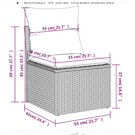
Материал: PE ратан, прахово боядисана
стомана
Размери: 55 x 62 x 69 см (Ш x Д x В)
Размери на седалката: 55 x 55 cм (Ш x Д)
Височина на седалката от земята: 37 см
Маса:
Цвят: Черен
Материал: PE ратан, стомана с прахово
покритие, акациева дървесина масив с лаково
покритие
Размери: 55 x 55 x 37 см (Д x Ш x В)
Възглавница:
Цвят: Кремавобял
Материал на покритието: Плат (100%
полиестер)