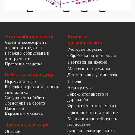
Автомобили и части
Бизнес и
Части и аксесоари за
промишленост
превозни средства
Ресторантьорство
Гаражно оборудване и
Обработка на материали
инструменти
Търговия на дребно
Превозни средства
Маркетинг и реклама
Бебета и малки деца
Детектиращи устройства
Табели
Играчки и игри
Бебешки играчки и активна
Агрикултура
гимнастика
Горско стопанство и
Сигурност за бебето
дърводобив
Транспорт за бебето
Фризьорство и козметика
Памперси
Промишлено съхранение
Кърмене и хранене
Колички и контейнери за
Дрехи и аксесоари
почистване
Защитна екипировка за
Облекло