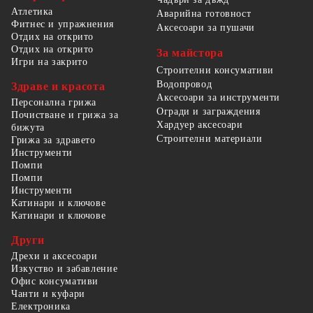
Атлетика
Аварийна готовност
Фитнес и упражнения
Аксесоари за пушачи
Отдих на открито
Отдих на открито
За майстора
Игри на закрито
Строителни консумативи
Водопровод
Здраве и красота
Аксесоари за инструменти
Персонална грижа
Огради и заграждения
Почистване и грижа за
Хардуер аксесоари
бижута
Строителни материали
Грижа за здравето
Инструменти
Помпи
Помпи
Инструменти
Катинари и ключове
Катинари и ключове
Други
Дрехи и аксесоари
Изкуство и забавление
Офис консумативи
Чанти и куфари
Електроника