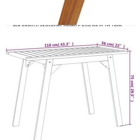
за хранене на открито или просто за отдих в
градината, задния двор или вътрешния двор.
Масивно акациево дърво: Комплектът за бистро
е изработен от масивно акациево дърво.
Масивното акациево дърво е красив естествен
материал. Акациевото дърво има красиви
дървесни влакна, които правят всяка мебел
уникална и леко различна от
останалите.Стабилен и лесен за почистване
плот: Тази маса има плот от акациево дърво,
който е здрав, издръжлив и лесен за почистване
с влажна кърпа.Сгъваем дизайн: Столовете
могат лесно да се сгънат за удобно съхранение и
транспорт. Добре е да се знае:За да сте сигурни,
че вашите външни мебели ще останат красиви,
ви препоръчваме да ги защитите с
водоустойчиво покривало.
Максимален капацитет на натоварване (на
място): 110 кг
Необходим е монтаж
Маса:
Материал: Акациево дърво масив с