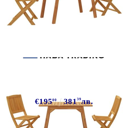
Tweet
Сподели
Комплект за балкон от 3 части,
акациево дърво масив
€195
381
39
лв.
00
В наличност: 5 бр.