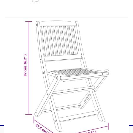
маслено покритие
Размери: 110 x 56 x 75 cм (Д x Ш x В)
Стол:
Материал: Акациево дърво масив с
маслено покритие
Размери: 49 x 57,5 x 91,5 см (Ш x Д x В)
Височина на седалката от земята: 46,5 см
Доставката съдържа:
1 х Маса
2 x Сгъваеми стола
Максимално 110 кг на седалка.