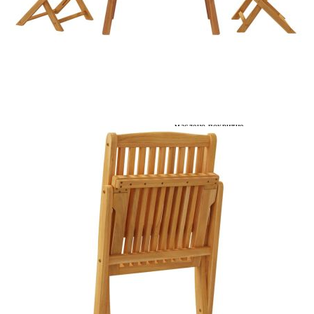
Време за доставка: 5 до 9 дни
Безплатна доставка до адрес при плащане по банков път
Материал:
Акациево дърво масив с
маслено покритие
Размери:
49 x 57,5 x 91,5 см (Ш x Д x В)
EAN code:
8721012371934
Височина на седалката от земята:
46,5 см
Максимален капацитет на
110 кг
натоварване (на място):
Купи на изплащане
Credit calculator
Комплект за балкон от 3 части, акациево дърво масив
Please select credit institution
Цена на продукта:
€195.00
Extraction of information from credit institutions
Предоставената таблица е с информационна цел.