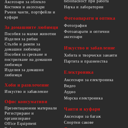
безопасност при работа
Аксесоари за облекло
Костюми и аксесоари
Наука и лаборатории
Ръчни чанти, портфейли и
куфари
Фотоапарати и оптика
Фотография
За домашните любимци
Фотоапарати и оптични
Пособия за малки животни
аксесоари
Изделия за рибки
Стълби и рампи за
Изкуство и забавление
домашни любимци
Пособия за сресване и
Хобита и творчески занаяти
постригване на домашни
Партита и празненства
любимци
Изделия за домашни
Електроника
любимци
Аксесоари за електроника
Хоби и развлечение
Видео
Изкуство и забавление
Аудио
Морска електроника
Офис консумативи
Презентационни материали
Чанти и куфари
Регистриране и
Аксесоари за багаж
организиране
Спортни сакове
Office Equipment