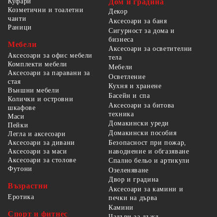
Куфари
Дом и градина
Козметични и тоалетни
Декор
чанти
Аксесоари за баня
Раници
Сигурност за дома и
бизнеса
Мебели
Аксесоари за осветителни
Аксесоари за офис мебели
тела
Комплекти мебели
Мебели
Аксесоари за паравани за
Осветление
стая
Кухня и хранене
Външни мебели
Басейн и спа
Колички и островни
Аксесоари за битова
шкафове
техника
Маси
Домакински уреди
Пейки
Домакински пособия
Легла и аксесоари
Безопасност при пожар,
Аксесоари за дивани
наводнение и обгазяване
Аксесоари за маси
Аксесоари за столове
Спално бельо и артикули
Футони
Озеленяване
Двор и градина
Възрастни
Аксесоари за камини и
Еротика
печки на дърва
Камини
Спорт и фитнес
Чадъри за дъжд