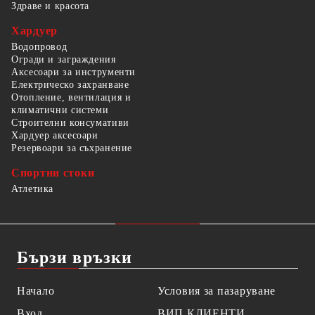
Здраве и красота
Хардуер
Водопровод
Огради и заграждения
Аксесоари за инструменти
Електрическо захранване
Отопление, вентилация и
климатични системи
Строителни консумативи
Хардуер аксесоари
Резервоари за съхранение
Спортни стоки
Атлетика
Бързи връзки
Начало
Условия за пазаруване
Вход
ВИП КЛИЕНТИ