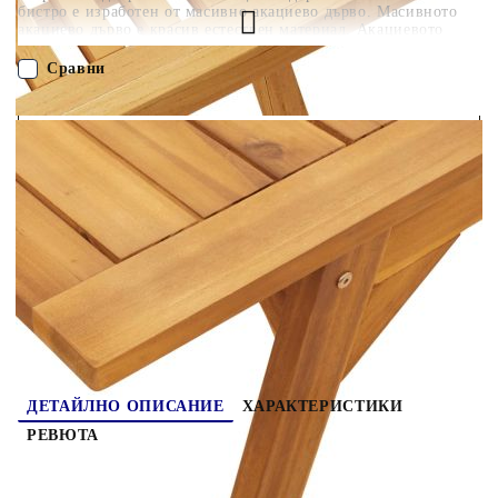
бистро е изработен от масивно акациево дърво. Масивното
акациево дърво е красив естествен материал. Акациевото
дърво има красиви дървесни влакна, които правят всяка
мебел уникална и леко различна от останалите.Стабилен и
Сравни
лесен за почистване плот: Тази маса има плот от акациево
дърво, който е здрав, издръжлив и лесен за почистване с
влажна кърпа.Сгъваем дизайн: Столовете могат лесно да се
ПОРЪЧАЙ БЕЗ РЕГИСТРАЦИЯ
сгънат за удобно съхранение и транспорт. Добре е да се
знае:За да сте сигурни, че вашите външни мебели ще останат
красиви, ви препоръчваме да ги защитите с водоустойчиво
Наш представител ще се свърже с Вас в рамките на работния ден!
покривало. Максимално 110 кг на седалка.
366373
22.600
кг
Оцени продукта
ДЕТАЙЛНО ОПИСАНИЕ
ХАРАКТЕРИСТИКИ
РЕВЮТА
Този дървен комплект за балкон е чудесен избор