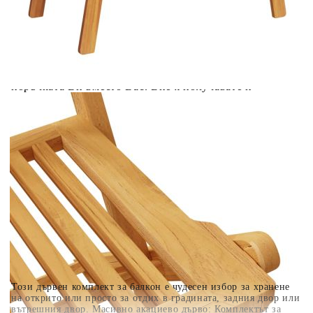
Предоставената таблица е с информационна цел.
Добавете продукта в количката си с бутона "Добави в
количката" и при поръчка ще можете да изберете броя
вноски на кредита.
Когато плащате с NewPay, всъщност NewPay плаща
поръчката Ви вместо Вас. Вие я получавате и
разполагате с три начина да я платите към тях:
Отложено до 30 дни от момента на изпращане на
поръчката без оскъпяване. За покупки на стойност до
400 лв. / €204,52
Плащане на 4 вноски. Заплащате 20% от стойността на
поръчката си на момента с карта. Останалата сума се
разделя на 3 равни месечни вноски без оскъпяване. За
покупки на стойност до 1000 лв. / €511.31
Плащане на 6 вноски. Стойността на поръчката се
разпределя в 6 равни месечни вноски с оскъпяване. За
покупки на стойност до 2000 лв. / €1022.61
Този дървен комплект за балкон е чудесен избор за хранене
на открито или просто за отдих в градината, задния двор или
вътрешния двор. Масивно акациево дърво: Комплектът за