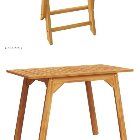
Добавете продукта в количката си с бутона "Добави в
количката" и при поръчка ще можете да изберете броя
вноски на кредита.
Acest tabel are caracter informativ. Adăugați produsul în
coșul de cumpărături unde veți putea selecta detaliile
cererii de creditare.
Предоставената таблица е с информационна цел.
Добавете продукта в количката си с бутона "Добави в
количката" и при поръчка ще можете да изберете броя
вноски на кредита.
Предоставената таблица е с информационна цел.
Добавете продукта в количката си с бутона "Добави в
количката" и при поръчка ще можете да изберете броя
вноски на кредита.
Предоставената таблица е с информационна цел.
Добавете продукта в количката си с бутона "Добави в
количката" и при поръчка ще можете да изберете броя
вноски на кредита.