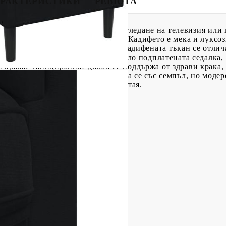
РАКТЕРИСТИКИ
РЕВЮТА
шето време за разговори, четене, гледане на телевизия или 
чка във вашия дом. Меко кадифе: Кадифето е мека и луксозн
и влакна за гладка повърхност. Кадифената тъкан се отлича
 Фотьойлът е много удобен с дебело подплатената седалка,
крака: Тапицираният диван се поддържа от здрави крака, 
на.Атрактивен дизайн: Отличаваща се със семпъл, но модере
ривлича вниманието във вашата стая.
естер), шперплат, масивно дърво
на: Дунапрен
ата възглавница: PP памук
м (Ш x Д x В)
см
ята: 42,5 см