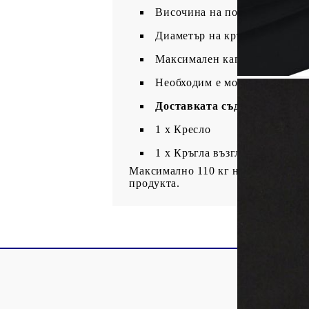
Височина на подлакътника от
Диаметър на кръглата възгла
Максимален капацитет на нат
Необходим е монтаж
Доставката съдържа:
1 х Кресло
1 х Кръгла възглавница
Максимално 110 кг на седалка. Съ
продукта.