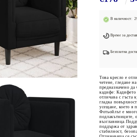
Подложки за фитнес уреди
В
Лостове за набиране
В наличност: 2
Силови кули
Йога и пилатес
Време за достав
Безплатна доста
Това кресло е отл
четене, гледане н
предназначено да 
кадифе: Кадифето 
отличава с гъста 
гладка повърхност
усещане, което я 
Фотьойлът е много
подлакътниците, о
възглавница.Подд
поддържа от здрав
стабилност, безоп
Отличаваща се със