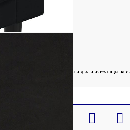
 земята: 70 см
вница: 47 см
оварване: 110 кг
образете се с риска от открит огън и други източници на с