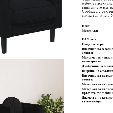
мебел за всекидне
вниманието във ва
Съобразете се с р
силна топлина в б
Цвят:
Материал:
EAN code:
Общи размери:
Височина на седалка
Tweet
одели
земята:
Максимален капаци
натоварване:
Дълбочина на седал
Ширина на седалкат
Височина на подлак
земята:
Материал за пълнеж
Материал за пълнеж
кръглата възглавни
Диаметър на кръгла
възглавница: