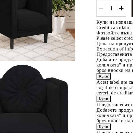
Купи на изплащ
Credit calculator
Фотьойл с възгл
Please select cred
Цена на продукт
Extraction of info
Предоставената
Добавете продук
количката" и пр
броя вноски на 
Acest tabel are c
coșul de cumpărăt
cererii de creditar
Предоставената
Добавете продук
количката" и пр
броя вноски на 
Предоставената