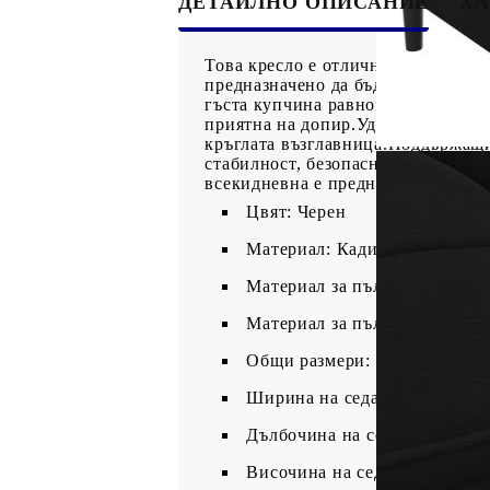
ДЕТАЙЛНО ОПИСАНИЕ
ХА
Това кресло е отлично място за ва
предназначено да бъде фокусна то
гъста купчина равномерно отрязан
приятна на допир.Удобна седалка:
кръглата възглавница.Поддържащи 
стабилност, безопасност и здрави
всекидневна е предназначена да п
Цвят: Черен
Материал: Кадифе (100% поли
Материал за пълнеж на дива
Материал за пълнеж на кръгл
Общи размери: 71 x 77 x 70 с
Ширина на седалката: 54 см
Дълбочина на седалката: 58 
Височина на седалката от зем