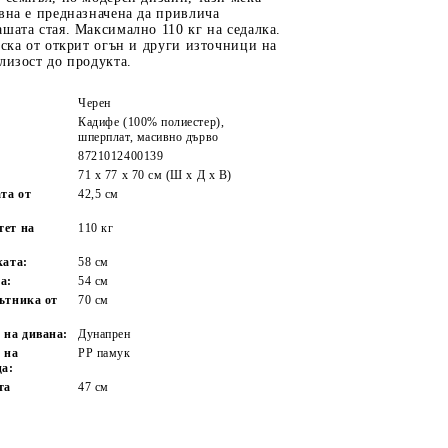
вна е предназначена да привлича
шата стая. Максимално 110 кг на седалка.
иска от открит огън и други източници на
лизост до продукта.
Черен
Кадифе (100% полиестер),
шперплат, масивно дърво
8721012400139
71 x 77 x 70 см (Ш x Д x В)
та от
42,5 см
тет на
110 кг
ката:
58 см
а:
54 см
ътника от
70 см
 на дивана:
Дунапрен
 на
PP памук
ца:
та
47 см