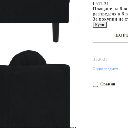
€511.31
Плащане на 6 вн
разпределя в 6 
За покупки на с
ПОРЪ
Наш представител 
свърже с Вас в рам
работния ден!
372627
Оцени продукта
Сравни