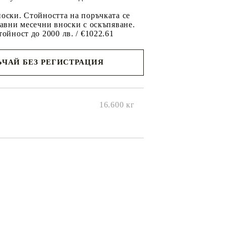
оски. Стойността на поръчката се
равни месечни вноски с оскъпяване.
тойност до 2000 лв. / €1022.61
ЧАЙ БЕЗ РЕГИСТРАЦИЯ
ще се
ките на
16.600
кг