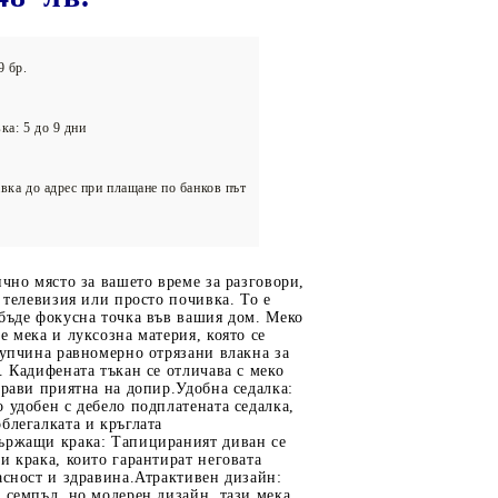
олейбол
9 бр.
ка: 5 до 9 дни
вка до адрес при плащане по банков път
ично място за вашето време за разговори,
а телевизия или просто почивка. То е
бъде фокусна точка във вашия дом. Меко
е мека и луксозна материя, която се
купчина равномерно отрязани влакна за
. Кадифената тъкан се отличава с меко
прави приятна на допир.Удобна седалка:
 удобен с дебело подплатената седалка,
блегалката и кръглата
ържащи крака: Тапицираният диван се
и крака, които гарантират неговата
асност и здравина.Атрактивен дизайн:
 семпъл, но модерен дизайн, тази мека