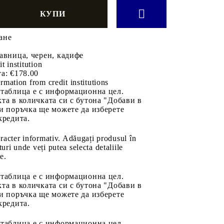
ане
авница, черен, кадифе
it institution
а:
€178.00
rmation from credit institutions
 таблица е с информационна цел.
та в количката си с бутона "Добави в
и поръчка ще можете да изберете
кредита.
aracter informativ. Adăugați produsul în
uri unde veți putea selecta detaliile
e.
 таблица е с информационна цел.
та в количката си с бутона "Добави в
и поръчка ще можете да изберете
кредита.
 таблица е с информационна цел.