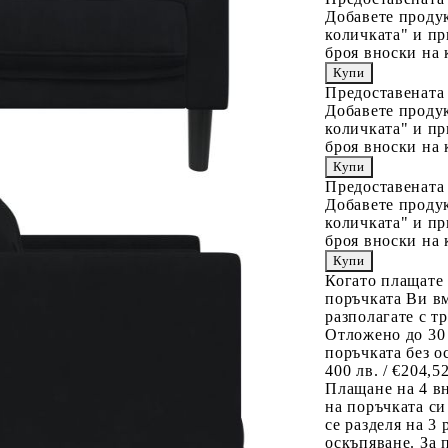
Добавете продук
количката" и пр
броя вноски на 
Предоставената
Добавете продук
количката" и пр
броя вноски на 
Предоставената
Добавете продук
количката" и пр
броя вноски на 
Когато плащате
поръчката Ви вм
разполагате с т
Отложено до 30
поръчката без о
400 лв. / €204,5
Плащане на 4 в
на поръчката си
се разделя на 3
оскъпяване. За 