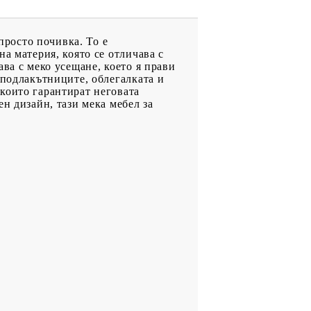
просто почивка. То е
а материя, която се отличава с
ва с меко усещане, което я прави
 подлакътниците, облегалката и
които гарантират неговата
н дизайн, тази мека мебел за