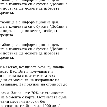
та в количката си с бутона "Добави в
и поръчка ще можете да изберете
кредита.
 таблица е с информационна цел.
та в количката си с бутона "Добави в
и поръчка ще можете да изберете
кредита.
 таблица е с информационна цел.
та в количката си с бутона "Добави в
и поръчка ще можете да изберете
кредита.
 с NewPay, всъщност NewPay плаща
есто Вас. Вие я получавате и
ри начина да я платите към тях:
 дни от момента на изпращане на
скъпяване. За покупки на стойност до
2
носки. Заплащате 20% от стойността
 на момента с карта. Останалата сума
 равни месечни вноски без
покупки на стойност до 1000 лв. /